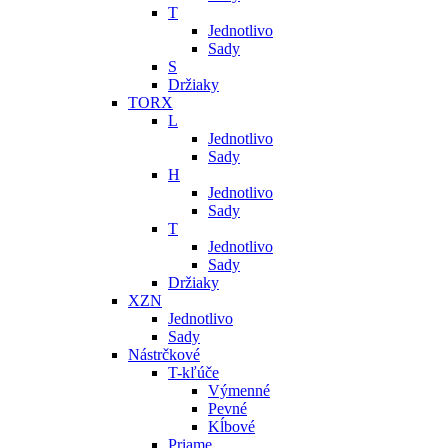
T
Jednotlivo
Sady
S
Držiaky
TORX
L
Jednotlivo
Sady
H
Jednotlivo
Sady
T
Jednotlivo
Sady
Držiaky
XZN
Jednotlivo
Sady
Nástrčkové
T-kľúče
Výmenné
Pevné
Kĺbové
Priame