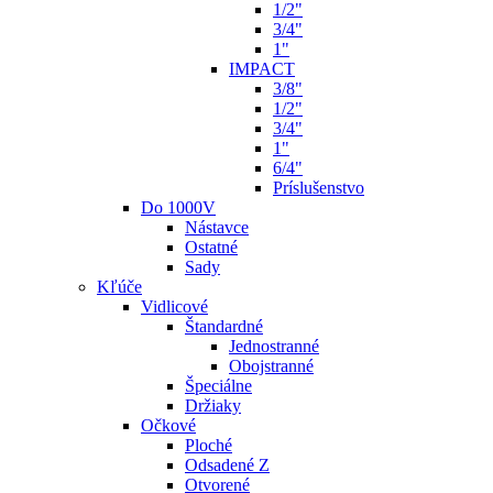
1/2"
3/4"
1"
IMPACT
3/8"
1/2"
3/4"
1"
6/4"
Príslušenstvo
Do 1000V
Nástavce
Ostatné
Sady
Kľúče
Vidlicové
Štandardné
Jednostranné
Obojstranné
Špeciálne
Držiaky
Očkové
Ploché
Odsadené Z
Otvorené