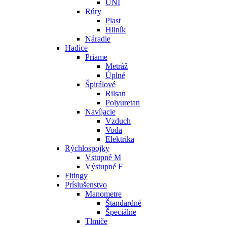
UNI
Rúry
Plast
Hliník
Náradie
Hadice
Priame
Metráž
Úplné
Špirálové
Rilsan
Polyuretan
Navíjacie
Vzduch
Voda
Elektrika
Rýchlospojky
Vstupné M
Výstupné F
Fitingy
Príslušenstvo
Manometre
Štandardné
Špeciálne
Tlmiče