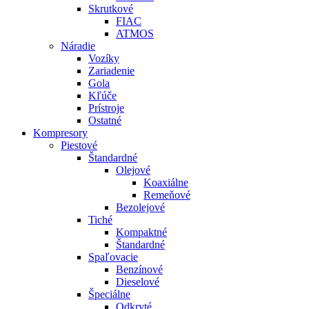
Skrutkové
FIAC
ATMOS
Náradie
Vozíky
Zariadenie
Gola
Kľúče
Prístroje
Ostatné
Kompresory
Piestové
Štandardné
Olejové
Koaxiálne
Remeňové
Bezolejové
Tiché
Kompaktné
Štandardné
Spaľovacie
Benzínové
Dieselové
Špeciálne
Odkryté