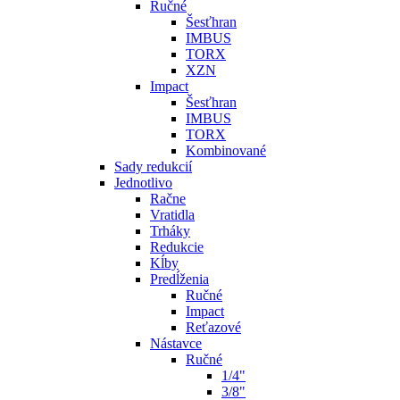
Ručné
Šesťhran
IMBUS
TORX
XZN
Impact
Šesťhran
IMBUS
TORX
Kombinované
Sady redukcií
Jednotlivo
Račne
Vratidla
Trháky
Redukcie
Kĺby
Predĺženia
Ručné
Impact
Reťazové
Nástavce
Ručné
1/4"
3/8"