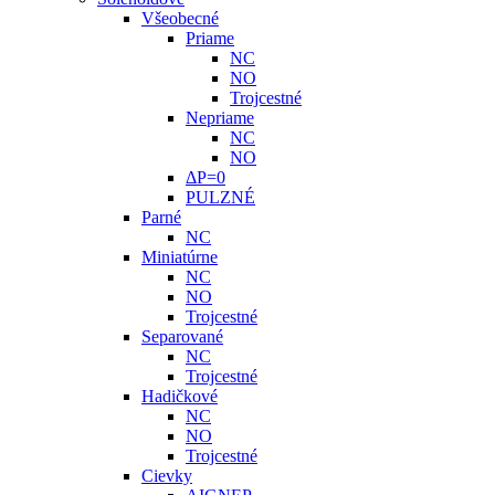
Všeobecné
Priame
NC
NO
Trojcestné
Nepriame
NC
NO
ΔP=0
PULZNÉ
Parné
NC
Miniatúrne
NC
NO
Trojcestné
Separované
NC
Trojcestné
Hadičkové
NC
NO
Trojcestné
Cievky