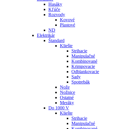
Hasáky
Kľúče
Rozvody
Kovové
Plastové
ND
Elektrikár
Štandard
Kliešte
Strihacie
Manipulačné
Kombinované
Krimpovacie
Odblankovacie
Sady
Spotrebák
Nože
Nožnice
Ostatné
Meráky
Do 1000 V
Kliešte
Strihacie
Manipulačné
Kombinované