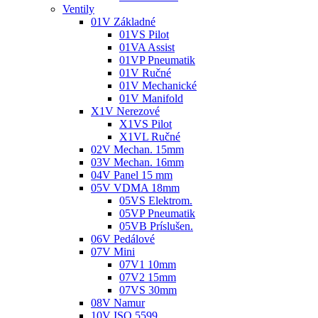
Ventily
01V Základné
01VS Pilot
01VA Assist
01VP Pneumatik
01V Ručné
01V Mechanické
01V Manifold
X1V Nerezové
X1VS Pilot
X1VL Ručné
02V Mechan. 15mm
03V Mechan. 16mm
04V Panel 15 mm
05V VDMA 18mm
05VS Elektrom.
05VP Pneumatik
05VB Príslušen.
06V Pedálové
07V Mini
07V1 10mm
07V2 15mm
07VS 30mm
08V Namur
10V ISO 5599