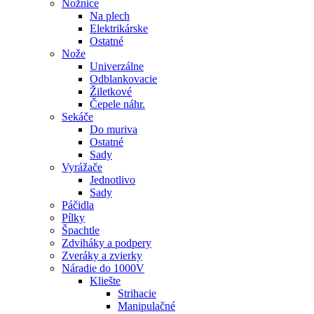
Nožnice
Na plech
Elektrikárske
Ostatné
Nože
Univerzálne
Odblankovacie
Žiletkové
Čepele náhr.
Sekáče
Do muriva
Ostatné
Sady
Vyrážače
Jednotlivo
Sady
Páčidla
Pílky
Špachtle
Zdviháky a podpery
Zveráky a zvierky
Náradie do 1000V
Kliešte
Strihacie
Manipulačné