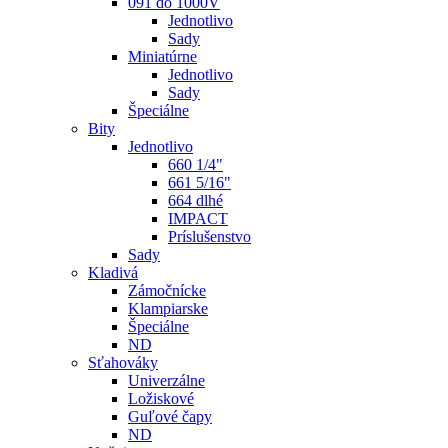
091 do 1000V
Jednotlivo
Sady
Miniatúrne
Jednotlivo
Sady
Špeciálne
Bity
Jednotlivo
660 1/4"
661 5/16"
664 dlhé
IMPACT
Príslušenstvo
Sady
Kladivá
Zámočnícke
Klampiarske
Špeciálne
ND
Sťahováky
Univerzálne
Ložiskové
Guľové čapy
ND