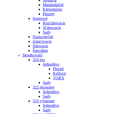
Strihacie
Manipulačné
Klenotnícke
Pinzety
Segerové
Rozťahovacie
Sťahovacie
Sady
Nastaviteľné
Zaisťovacie
Nitovacie
Špeciálne
Skrutkovače
324 top
Jednotlivo
Ploché
Krížové
TORX
Sady
322 ekonomy
Jednotlivo
Sady
333 výmenné
Jednotlivo
Sady