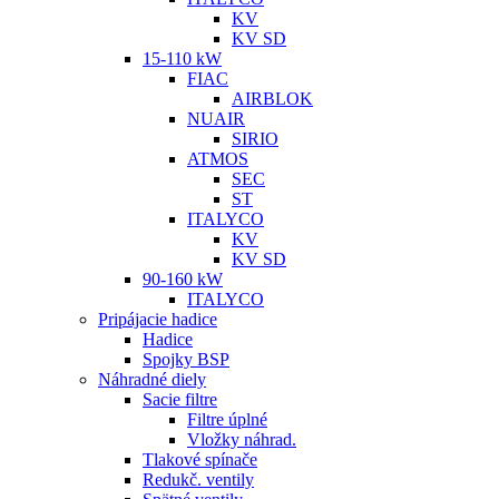
KV
KV SD
15-110 kW
FIAC
AIRBLOK
NUAIR
SIRIO
ATMOS
SEC
ST
ITALYCO
KV
KV SD
90-160 kW
ITALYCO
Pripájacie hadice
Hadice
Spojky BSP
Náhradné diely
Sacie filtre
Filtre úplné
Vložky náhrad.
Tlakové spínače
Redukč. ventily