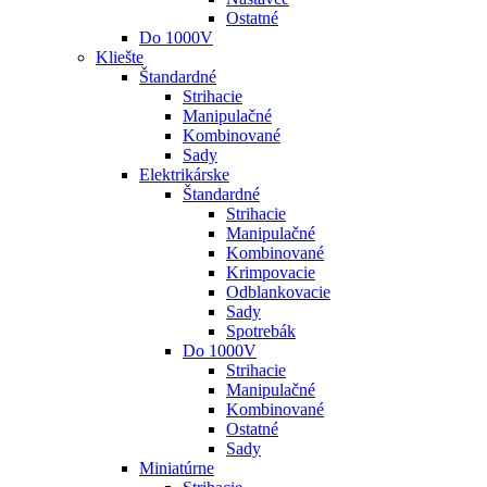
Ostatné
Do 1000V
Kliešte
Štandardné
Strihacie
Manipulačné
Kombinované
Sady
Elektrikárske
Štandardné
Strihacie
Manipulačné
Kombinované
Krimpovacie
Odblankovacie
Sady
Spotrebák
Do 1000V
Strihacie
Manipulačné
Kombinované
Ostatné
Sady
Miniatúrne