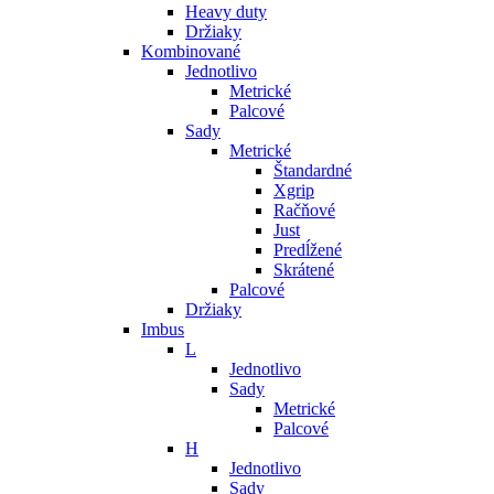
Heavy duty
Držiaky
Kombinované
Jednotlivo
Metrické
Palcové
Sady
Metrické
Štandardné
Xgrip
Račňové
Just
Predĺžené
Skrátené
Palcové
Držiaky
Imbus
L
Jednotlivo
Sady
Metrické
Palcové
H
Jednotlivo
Sady