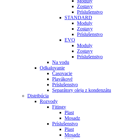
Moduly
Zostavy
Príslušenstvo
STANDARD
Moduly
Zostavy
Príslušenstvo
EVO
Moduly
Zostavy
Príslušenstvo
Na vodu
Odkalovanie
Časovacie
Plavákové
Príslušenstvo
Separátory oleja z kondenzátu
Distribúcia
Rozvody
Fitingy
Plast
Mosadz
Príslušenstvo
Plast
Mosadz