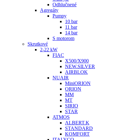
Odhlučnené
Agregáty
Pumpy
10 bar
11 bar
14 bar
S motorom
Skrutkové
2-22 kW
FIAC
X500/X900
NEW.SILVER
AIRBLOK
NUAIR
MiniORION
ORION
MM
MT
SIRIO
STAR
ATMOS
ALBERT.K
STANDARD
KOMFORT
ITALYCO