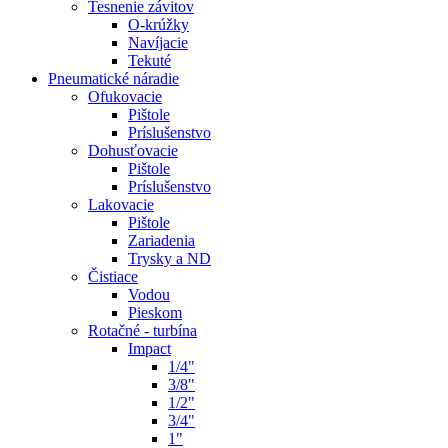
Tesnenie závitov
O-krúžky
Navíjacie
Tekuté
Pneumatické náradie
Ofukovacie
Pištole
Príslušenstvo
Dohusťovacie
Pištole
Príslušenstvo
Lakovacie
Pištole
Zariadenia
Trysky a ND
Čistiace
Vodou
Pieskom
Rotačné - turbína
Impact
1/4"
3/8"
1/2"
3/4"
1"