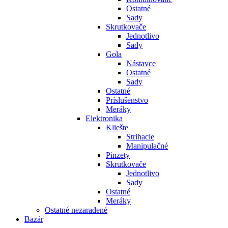
Ostatné
Sady
Skrutkovače
Jednotlivo
Sady
Gola
Nástavce
Ostatné
Sady
Ostatné
Príslušenstvo
Meráky
Elektronika
Kliešte
Strihacie
Manipulačné
Pinzety
Skrutkovače
Jednotlivo
Sady
Ostatné
Meráky
Ostatné nezaradené
Bazár