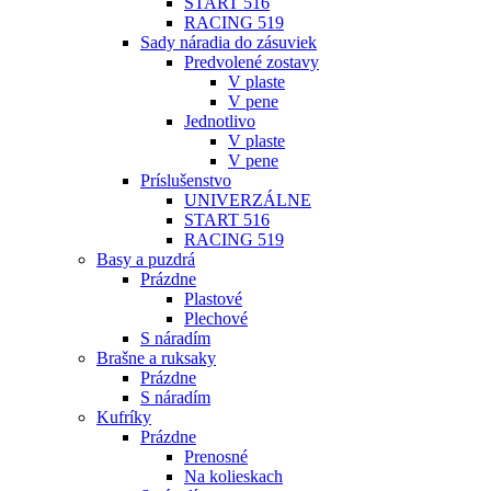
START 516
RACING 519
Sady náradia do zásuviek
Predvolené zostavy
V plaste
V pene
Jednotlivo
V plaste
V pene
Príslušenstvo
UNIVERZÁLNE
START 516
RACING 519
Basy a puzdrá
Prázdne
Plastové
Plechové
S náradím
Brašne a ruksaky
Prázdne
S náradím
Kufríky
Prázdne
Prenosné
Na kolieskach