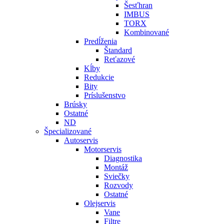
Šesťhran
IMBUS
TORX
Kombinované
Predĺženia
Štandard
Reťazové
Kĺby
Redukcie
Bity
Príslušenstvo
Brúsky
Ostatné
ND
Špecializované
Autoservis
Motorservis
Diagnostika
Montáž
Sviečky
Rozvody
Ostatné
Olejservis
Vane
Filtre