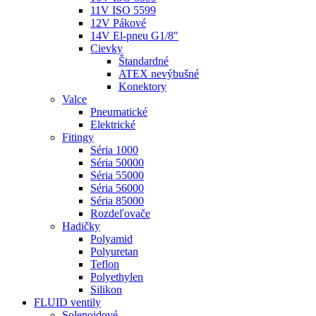
11V ISO 5599
12V Pákové
14V El-pneu G1/8"
Cievky
Štandardné
ATEX nevýbušné
Konektory
Valce
Pneumatické
Elektrické
Fitingy
Séria 1000
Séria 50000
Séria 55000
Séria 56000
Séria 85000
Rozdeľovače
Hadičky
Polyamid
Polyuretan
Teflon
Polyethylen
Silikon
FLUID ventily
Solenoidové