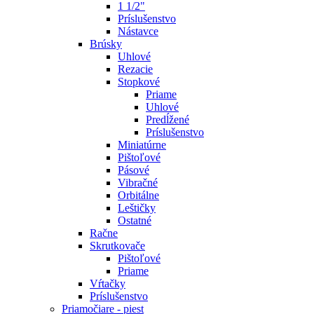
1 1/2"
Príslušenstvo
Nástavce
Brúsky
Uhlové
Rezacie
Stopkové
Priame
Uhlové
Predĺžené
Príslušenstvo
Miniatúrne
Pištoľové
Pásové
Vibračné
Orbitálne
Leštičky
Ostatné
Račne
Skrutkovače
Pištoľové
Priame
Vŕtačky
Príslušenstvo
Priamočiare - piest