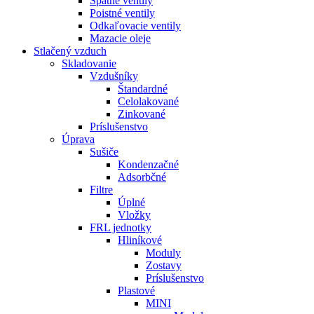
Spätné ventily
Poistné ventily
Odkaľovacie ventily
Mazacie oleje
Stlačený vzduch
Skladovanie
Vzdušníky
Štandardné
Celolakované
Zinkované
Príslušenstvo
Úprava
Sušiče
Kondenzačné
Adsorbčné
Filtre
Úplné
Vložky
FRL jednotky
Hliníkové
Moduly
Zostavy
Príslušenstvo
Plastové
MINI