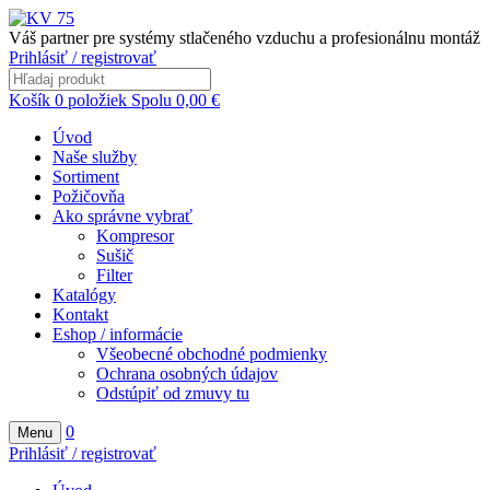
Váš partner pre systémy stlačeného vzduchu a profesionálnu montáž
Prihlásiť / registrovať
Košík
0
položiek
Spolu
0,00
€
Úvod
Naše služby
Sortiment
Požičovňa
Ako správne vybrať
Kompresor
Sušič
Filter
Katalógy
Kontakt
Eshop / informácie
Všeobecné obchodné podmienky
Ochrana osobných údajov
Odstúpiť od zmuvy tu
0
Menu
Prihlásiť / registrovať