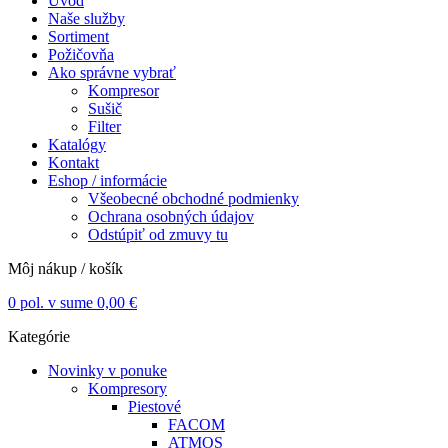
Úvod
Naše služby
Sortiment
Požičovňa
Ako správne vybrať
Kompresor
Sušič
Filter
Katalógy
Kontakt
Eshop / informácie
Všeobecné obchodné podmienky
Ochrana osobných údajov
Odstúpiť od zmuvy tu
Môj nákup / košík
0
pol. v sume
0,00
€
Kategórie
Novinky v ponuke
Kompresory
Piestové
FACOM
ATMOS