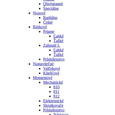
Obojstranné
Špeciálne
Nosové
Radiálne
Čelné
Rúrkové
Priame
Ľahké
Ťažké
Zahnuté L
Ľahké
Ťažké
Príslušenstvo
Nastaviteľné
Valčekové
Kliešťové
Momentové
Mechanické
810
811
812
Elektronické
Skrutkovače
Príslušenstvo
Nástavce