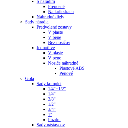
S náradím
Prenosné
Na kolieskach
Náhradné diely
Sady náradia
Predvolené zostavy
V plaste
V pene
Bez nosičov
Jednotlivé
V plaste
V pene
Nosiče náhradné
Plastové ABS
Penové
Gola
Sady komplet
1/4"+1/2"
1/4"
3/8"
1/2"
3/4"
1"
Puzdra
Sady nástavcov