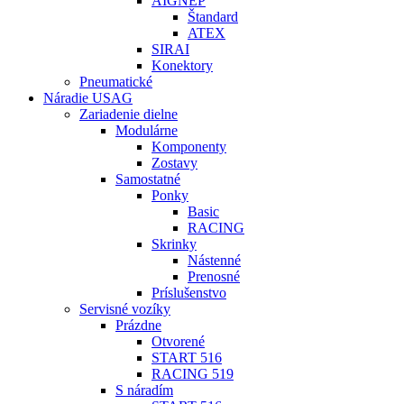
AIGNEP
Štandard
ATEX
SIRAI
Konektory
Pneumatické
Náradie USAG
Zariadenie dielne
Modulárne
Komponenty
Zostavy
Samostatné
Ponky
Basic
RACING
Skrinky
Nástenné
Prenosné
Príslušenstvo
Servisné vozíky
Prázdne
Otvorené
START 516
RACING 519
S náradím