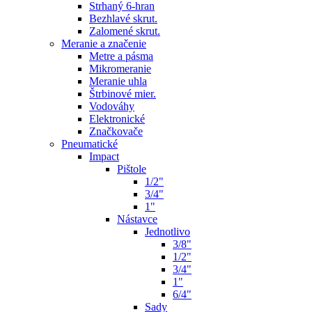
Strhaný 6-hran
Bezhlavé skrut.
Zalomené skrut.
Meranie a značenie
Metre a pásma
Mikromeranie
Meranie uhla
Štrbinové mier.
Vodováhy
Elektronické
Značkovače
Pneumatické
Impact
Pištole
1/2"
3/4"
1"
Nástavce
Jednotlivo
3/8"
1/2"
3/4"
1"
6/4"
Sady