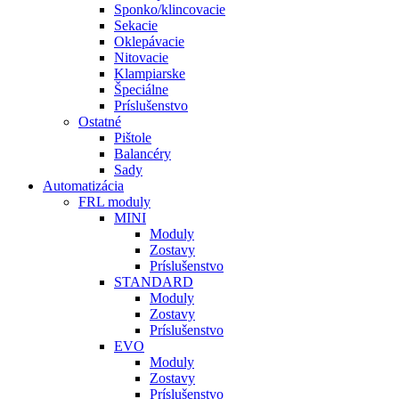
Sponko/klincovacie
Sekacie
Oklepávacie
Nitovacie
Klampiarske
Špeciálne
Príslušenstvo
Ostatné
Pištole
Balancéry
Sady
Automatizácia
FRL moduly
MINI
Moduly
Zostavy
Príslušenstvo
STANDARD
Moduly
Zostavy
Príslušenstvo
EVO
Moduly
Zostavy
Príslušenstvo