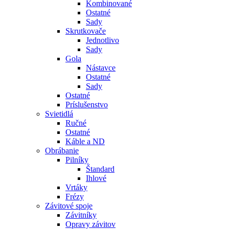
Kombinované
Ostatné
Sady
Skrutkovače
Jednotlivo
Sady
Gola
Nástavce
Ostatné
Sady
Ostatné
Príslušenstvo
Svietidlá
Ručné
Ostatné
Káble a ND
Obrábanie
Pilníky
Štandard
Ihlové
Vrtáky
Frézy
Závitové spoje
Závitníky
Opravy závitov