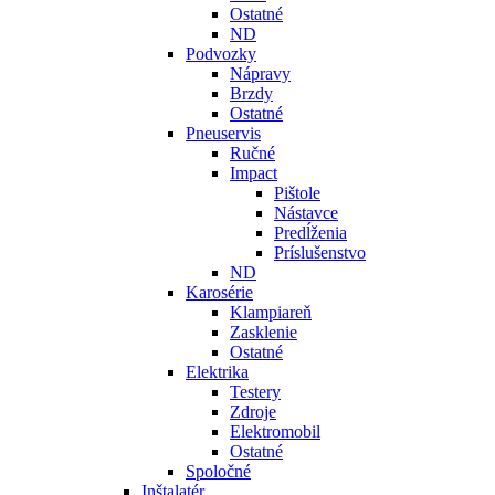
Ostatné
ND
Podvozky
Nápravy
Brzdy
Ostatné
Pneuservis
Ručné
Impact
Pištole
Nástavce
Predĺženia
Príslušenstvo
ND
Karosérie
Klampiareň
Zasklenie
Ostatné
Elektrika
Testery
Zdroje
Elektromobil
Ostatné
Spoločné
Inštalatér