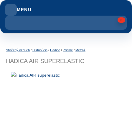
MENU
0
Stlačený vzduch
/
Distribúcia
/
Hadice
/
Priame
/
Metráž
HADICA AIR SUPERELASTIC