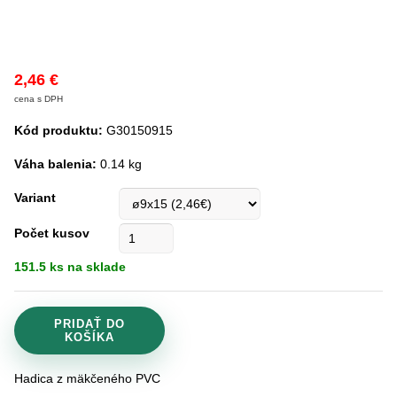
2
,46 €
cena s DPH
Kód produktu:
G30150915
Váha balenia:
0.14 kg
Variant
Počet kusov
151.5 ks na sklade
PRIDAŤ DO
KOŠÍKA
Hadica z mäkčeného PVC