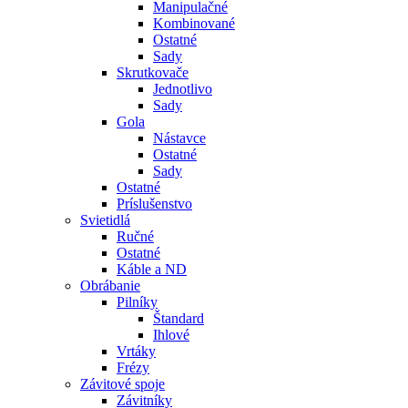
Manipulačné
Kombinované
Ostatné
Sady
Skrutkovače
Jednotlivo
Sady
Gola
Nástavce
Ostatné
Sady
Ostatné
Príslušenstvo
Svietidlá
Ručné
Ostatné
Káble a ND
Obrábanie
Pilníky
Štandard
Ihlové
Vrtáky
Frézy
Závitové spoje
Závitníky