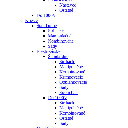
Nástavce
Ostatné
Do 1000V
Kliešte
Štandardné
Strihacie
Manipulačné
Kombinované
Sady
Elektrikárske
Štandardné
Strihacie
Manipulačné
Kombinované
Krimpovacie
Odblankovacie
Sady
Spotrebák
Do 1000V
Strihacie
Manipulačné
Kombinované
Ostatné
Sady