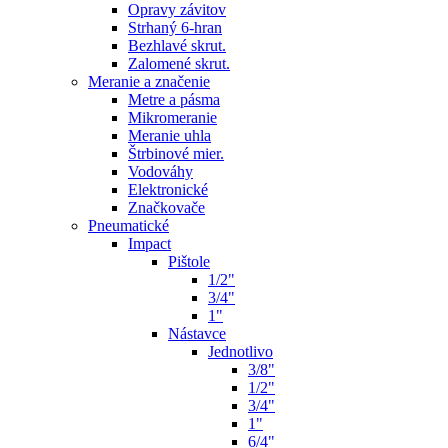
Opravy závitov
Strhaný 6-hran
Bezhlavé skrut.
Zalomené skrut.
Meranie a značenie
Metre a pásma
Mikromeranie
Meranie uhla
Štrbinové mier.
Vodováhy
Elektronické
Značkovače
Pneumatické
Impact
Pištole
1/2"
3/4"
1"
Nástavce
Jednotlivo
3/8"
1/2"
3/4"
1"
6/4"