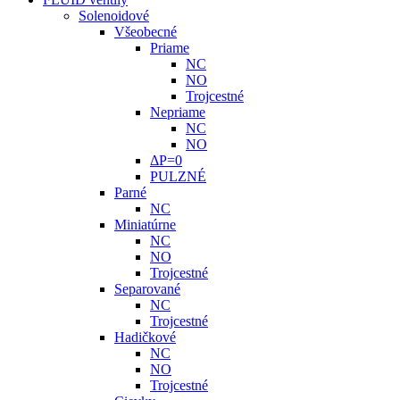
Solenoidové
Všeobecné
Priame
NC
NO
Trojcestné
Nepriame
NC
NO
ΔP=0
PULZNÉ
Parné
NC
Miniatúrne
NC
NO
Trojcestné
Separované
NC
Trojcestné
Hadičkové
NC
NO
Trojcestné