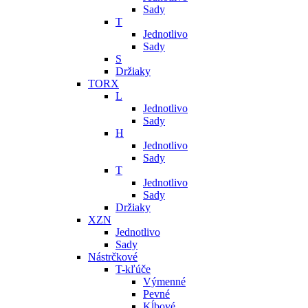
Sady
T
Jednotlivo
Sady
S
Držiaky
TORX
L
Jednotlivo
Sady
H
Jednotlivo
Sady
T
Jednotlivo
Sady
Držiaky
XZN
Jednotlivo
Sady
Nástrčkové
T-kľúče
Výmenné
Pevné
Kĺbové