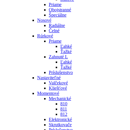
Priame
Obojstranné
Špeciálne
Nosové
Radiálne
Čelné
Rúrkové
Priame
Ľahké
Ťažké
Zahnuté L
Ľahké
Ťažké
Príslušenstvo
Nastaviteľné
Valčekové
Kliešťové
Momentové
Mechanické
810
811
812
Elektronické
Skrutkovače
Príslušenstvo