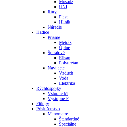
Mosadz
UNI
Rúry
Plast
Hliník
Náradie
Hadice
Priame
Metráž
Úplné
Špirálové
Rilsan
Polyuretan
Navíjacie
Vzduch
Voda
Elektrika
Rýchlospojky
Vstupné M
Výstupné F
Fitingy
Príslušenstvo
Manometre
Štandardné
Špeciálne