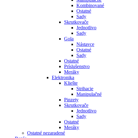
Kombinované
Ostatné
Sady
Skrutkovače
Jednotlivo
Sady
Gola
Nástavce
Ostatné
Sady
Ostatné
Príslušenstvo
Meráky
Elektronika
Kliešte
Strihacie
Manipulačné
Pinzety
Skrutkovače
Jednotlivo
Sady
Ostatné
Meráky
Ostatné nezaradené