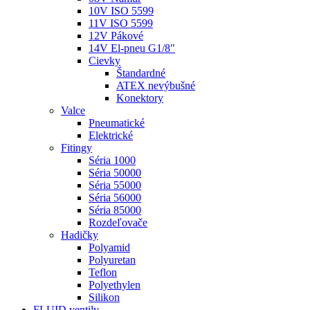
10V ISO 5599
11V ISO 5599
12V Pákové
14V El-pneu G1/8"
Cievky
Štandardné
ATEX nevýbušné
Konektory
Valce
Pneumatické
Elektrické
Fitingy
Séria 1000
Séria 50000
Séria 55000
Séria 56000
Séria 85000
Rozdeľovače
Hadičky
Polyamid
Polyuretan
Teflon
Polyethylen
Silikon
FLUID ventily