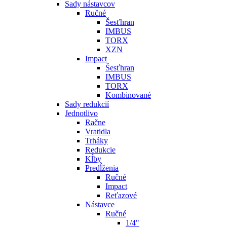
Sady nástavcov
Ručné
Šesťhran
IMBUS
TORX
XZN
Impact
Šesťhran
IMBUS
TORX
Kombinované
Sady redukcií
Jednotlivo
Račne
Vratidla
Trháky
Redukcie
Kĺby
Predĺženia
Ručné
Impact
Reťazové
Nástavce
Ručné
1/4"