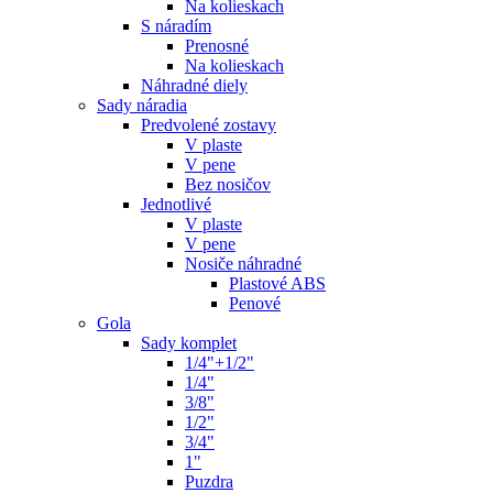
Na kolieskach
S náradím
Prenosné
Na kolieskach
Náhradné diely
Sady náradia
Predvolené zostavy
V plaste
V pene
Bez nosičov
Jednotlivé
V plaste
V pene
Nosiče náhradné
Plastové ABS
Penové
Gola
Sady komplet
1/4"+1/2"
1/4"
3/8"
1/2"
3/4"
1"
Puzdra