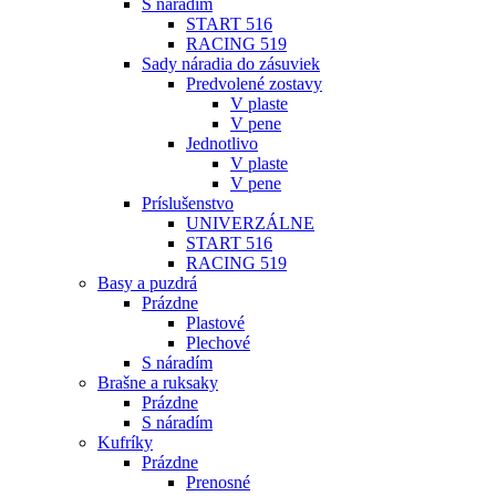
S náradím
START 516
RACING 519
Sady náradia do zásuviek
Predvolené zostavy
V plaste
V pene
Jednotlivo
V plaste
V pene
Príslušenstvo
UNIVERZÁLNE
START 516
RACING 519
Basy a puzdrá
Prázdne
Plastové
Plechové
S náradím
Brašne a ruksaky
Prázdne
S náradím
Kufríky
Prázdne
Prenosné