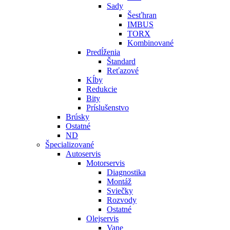
Sady
Šesťhran
IMBUS
TORX
Kombinované
Predĺženia
Štandard
Reťazové
Kĺby
Redukcie
Bity
Príslušenstvo
Brúsky
Ostatné
ND
Špecializované
Autoservis
Motorservis
Diagnostika
Montáž
Sviečky
Rozvody
Ostatné
Olejservis
Vane