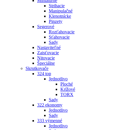
Miniatúrne
Strihacie
Manipulačné
Klenotnícke
Pinzety
Segerové
Rozťahovacie
Sťahovacie
Sady
Nastaviteľné
Zaisťovacie
Nitovacie
Špeciálne
Skrutkovače
324 top
Jednotlivo
Ploché
Krížové
TORX
Sady
322 ekonomy
Jednotlivo
Sady
333 výmenné
Jednotlivo