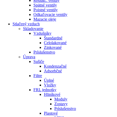
Redukč. ventily
Spätné ventily
Poistné ventily
Odkaľovacie ventily
Mazacie oleje
Stlačený vzduch
Skladovanie
Vzdušníky
Štandardné
Celolakované
Zinkované
Príslušenstvo
Úprava
Sušiče
Kondenzačné
Adsorbčné
Filtre
Úplné
Vložky
FRL jednotky
Hliníkové
Moduly
Zostavy
Príslušenstvo
Plastové