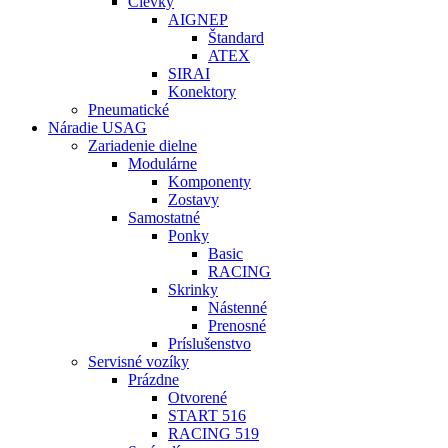
Cievky
AIGNEP
Štandard
ATEX
SIRAI
Konektory
Pneumatické
Náradie USAG
Zariadenie dielne
Modulárne
Komponenty
Zostavy
Samostatné
Ponky
Basic
RACING
Skrinky
Nástenné
Prenosné
Príslušenstvo
Servisné vozíky
Prázdne
Otvorené
START 516
RACING 519