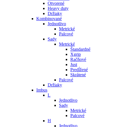
Otvorené
Heavy duty
Držiaky
Kombinované
Jednotlivo
Metrické
Palcové
Sady
Metrické
Štandardné
Xgrip
Račňové
Just
Predĺžené
Skrátené
Palcové
Držiaky
Imbus
L
Jednotlivo
Sady
Metrické
Palcové
H
Jednotlivo