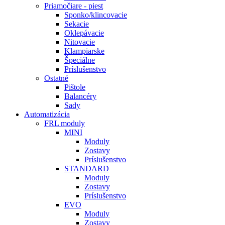
Priamočiare - piest
Sponko/klincovacie
Sekacie
Oklepávacie
Nitovacie
Klampiarske
Špeciálne
Príslušenstvo
Ostatné
Pištole
Balancéry
Sady
Automatizácia
FRL moduly
MINI
Moduly
Zostavy
Príslušenstvo
STANDARD
Moduly
Zostavy
Príslušenstvo
EVO
Moduly
Zostavy