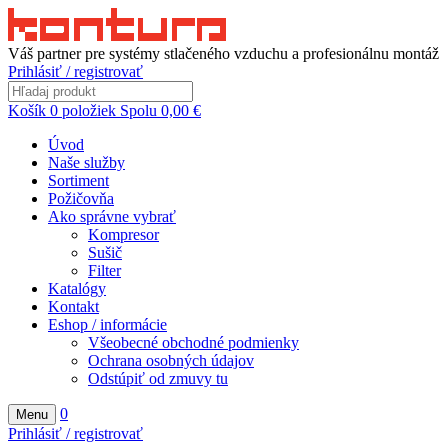
Váš partner pre systémy stlačeného vzduchu a profesionálnu montáž
Prihlásiť / registrovať
Košík
0
položiek
Spolu
0,00
€
Úvod
Naše služby
Sortiment
Požičovňa
Ako správne vybrať
Kompresor
Sušič
Filter
Katalógy
Kontakt
Eshop / informácie
Všeobecné obchodné podmienky
Ochrana osobných údajov
Odstúpiť od zmuvy tu
0
Menu
Prihlásiť / registrovať