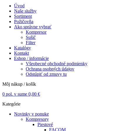
Úvod
Naše služby
Sortiment
Požičovňa
Ako správne vybrať
Kompresor
Sušič
Filter
Katalógy
Kontakt
Eshop / informácie
Všeobecné obchodné podmienky
Ochrana osobných údajov
Odstúpiť od zmuvy tu
Môj nákup / košík
0
pol. v sume
0,00
€
Kategórie
Novinky v ponuke
Kompresory
Piestové
FACOM