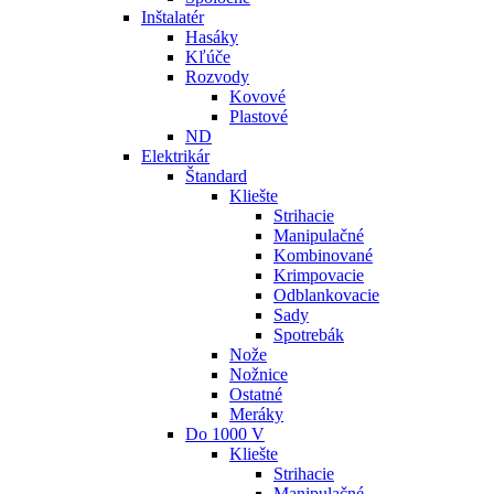
Inštalatér
Hasáky
Kľúče
Rozvody
Kovové
Plastové
ND
Elektrikár
Štandard
Kliešte
Strihacie
Manipulačné
Kombinované
Krimpovacie
Odblankovacie
Sady
Spotrebák
Nože
Nožnice
Ostatné
Meráky
Do 1000 V
Kliešte
Strihacie
Manipulačné