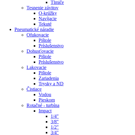
Tlmiče
Tesnenie závitov
O-krúžky
Navíjacie
Tekuté
Pneumatické náradie
Ofukovacie
Pištole
Príslušenstvo
Dohusťovacie
Pištole
Príslušenstvo
Lakovacie
Pištole
Zariadenia
Trysky a ND
Čistiace
Vodou
Pieskom
Rotačné - turbína
Impact
1/4"
3/8"
1/2"
3/4"