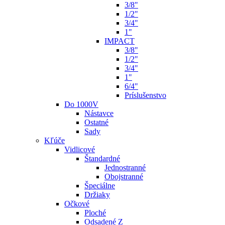
3/8"
1/2"
3/4"
1"
IMPACT
3/8"
1/2"
3/4"
1"
6/4"
Príslušenstvo
Do 1000V
Nástavce
Ostatné
Sady
Kľúče
Vidlicové
Štandardné
Jednostranné
Obojstranné
Špeciálne
Držiaky
Očkové
Ploché
Odsadené Z