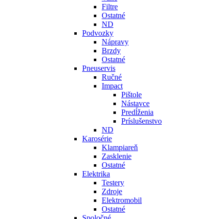
Filtre
Ostatné
ND
Podvozky
Nápravy
Brzdy
Ostatné
Pneuservis
Ručné
Impact
Pištole
Nástavce
Predĺženia
Príslušenstvo
ND
Karosérie
Klampiareň
Zasklenie
Ostatné
Elektrika
Testery
Zdroje
Elektromobil
Ostatné
Spoločné