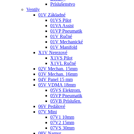
Príslušenstvo
Ventily
01V Základné
01VS Pilot
01VA Assist
01VP Pneumatik
01V Ručné
01V Mechanické
01V Manifold
X1V Nerezové
X1VS Pilot
X1VL Ručné
02V Mechan. 15mm
03V Mechan. 16mm
04V Panel 15 mm
05V VDMA 18mm
05VS Elektrom.
05VP Pneumatik
05VB Príslušen.
06V Pedálové
07V Mini
07V1 10mm
07V2 15mm
07VS 30mm
08V Namur