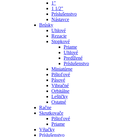
1"
1 1/2"
Príslušenstvo
Nástavce
Brúsky
Uhlové
Rezacie
Stopkové
Priame
Uhlové
Predĺžené
Príslušenstvo
Miniatúrne
Pištoľové
Pásové
Vibračné
Orbitálne
Leštičky
Ostatné
Račne
Skrutkovače
Pištoľové
Priame
Vŕtačky
Príslušenstvo