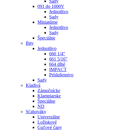
Sady
091 do 1000V
Jednotlivo
Sady
Miniatúrne
Jednotlivo
Sady
Špeciálne
Bity
Jednotlivo
660 1/4"
661 5/16"
664 dlhé
IMPACT
Príslušenstvo
Sady
Kladivá
Zámočnícke
Klampiarske
Špeciálne
ND
Sťahováky
Univerzálne
Ložiskové
Guľové čapy