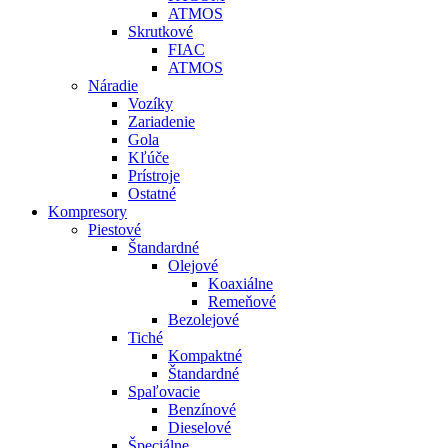
ATMOS
Skrutkové
FIAC
ATMOS
Náradie
Vozíky
Zariadenie
Gola
Kľúče
Prístroje
Ostatné
Kompresory
Piestové
Štandardné
Olejové
Koaxiálne
Remeňové
Bezolejové
Tiché
Kompaktné
Štandardné
Spaľovacie
Benzínové
Dieselové
Špeciálne