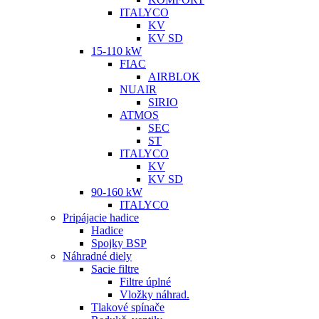
ITALYCO
KV
KV SD
15-110 kW
FIAC
AIRBLOK
NUAIR
SIRIO
ATMOS
SEC
ST
ITALYCO
KV
KV SD
90-160 kW
ITALYCO
Pripájacie hadice
Hadice
Spojky BSP
Náhradné diely
Sacie filtre
Filtre úplné
Vložky náhrad.
Tlakové spínače