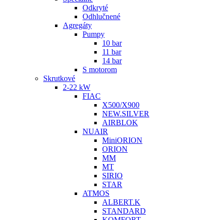
Odkryté
Odhlučnené
Agregáty
Pumpy
10 bar
11 bar
14 bar
S motorom
Skrutkové
2-22 kW
FIAC
X500/X900
NEW.SILVER
AIRBLOK
NUAIR
MiniORION
ORION
MM
MT
SIRIO
STAR
ATMOS
ALBERT.K
STANDARD
KOMFORT