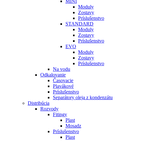
MINI
Moduly
Zostavy
Príslušenstvo
STANDARD
Moduly
Zostavy
Príslušenstvo
EVO
Moduly
Zostavy
Príslušenstvo
Na vodu
Odkalovanie
Časovacie
Plavákové
Príslušenstvo
Separátory oleja z kondenzátu
Distribúcia
Rozvody
Fitingy
Plast
Mosadz
Príslušenstvo
Plast