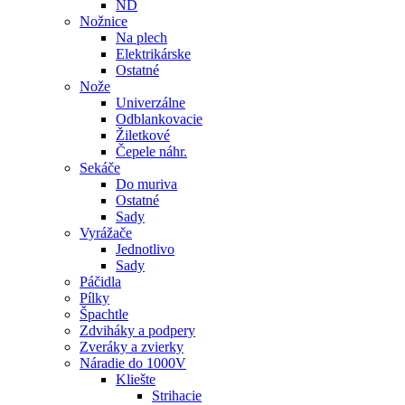
ND
Nožnice
Na plech
Elektrikárske
Ostatné
Nože
Univerzálne
Odblankovacie
Žiletkové
Čepele náhr.
Sekáče
Do muriva
Ostatné
Sady
Vyrážače
Jednotlivo
Sady
Páčidla
Pílky
Špachtle
Zdviháky a podpery
Zveráky a zvierky
Náradie do 1000V
Kliešte
Strihacie