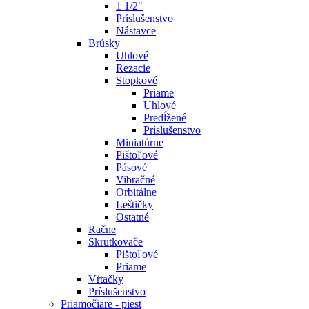
1 1/2"
Príslušenstvo
Nástavce
Brúsky
Uhlové
Rezacie
Stopkové
Priame
Uhlové
Predĺžené
Príslušenstvo
Miniatúrne
Pištoľové
Pásové
Vibračné
Orbitálne
Leštičky
Ostatné
Račne
Skrutkovače
Pištoľové
Priame
Vŕtačky
Príslušenstvo
Priamočiare - piest