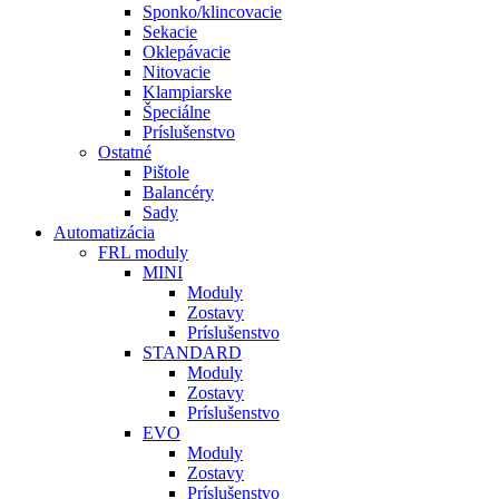
Sponko/klincovacie
Sekacie
Oklepávacie
Nitovacie
Klampiarske
Špeciálne
Príslušenstvo
Ostatné
Pištole
Balancéry
Sady
Automatizácia
FRL moduly
MINI
Moduly
Zostavy
Príslušenstvo
STANDARD
Moduly
Zostavy
Príslušenstvo
EVO
Moduly
Zostavy
Príslušenstvo