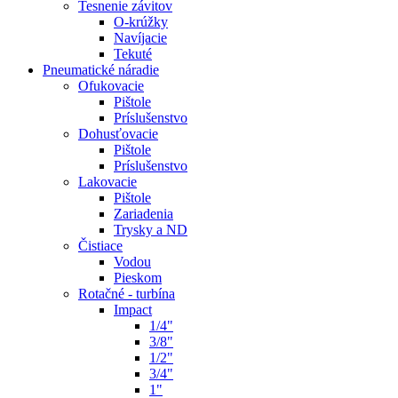
Tesnenie závitov
O-krúžky
Navíjacie
Tekuté
Pneumatické náradie
Ofukovacie
Pištole
Príslušenstvo
Dohusťovacie
Pištole
Príslušenstvo
Lakovacie
Pištole
Zariadenia
Trysky a ND
Čistiace
Vodou
Pieskom
Rotačné - turbína
Impact
1/4"
3/8"
1/2"
3/4"
1"