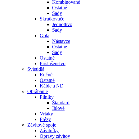
Kombinované
Ostatné
Sady
Skrutkovače
Jednotlivo
Sady
Gola
Nástavce
Ostatné
Sady
Ostatné
Príslušenstvo
Svietidlá
Ručné
Ostatné
Káble a ND
Obrábanie
Pilníky
Štandard
Ihlové
Vrtáky
Frézy
Závitové spoje
Závitníky
Opravy závitov