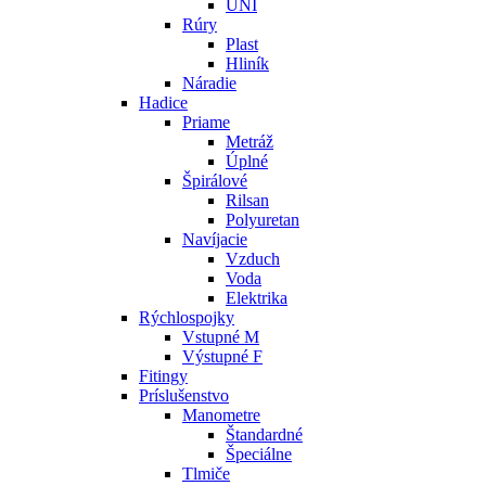
UNI
Rúry
Plast
Hliník
Náradie
Hadice
Priame
Metráž
Úplné
Špirálové
Rilsan
Polyuretan
Navíjacie
Vzduch
Voda
Elektrika
Rýchlospojky
Vstupné M
Výstupné F
Fitingy
Príslušenstvo
Manometre
Štandardné
Špeciálne
Tlmiče