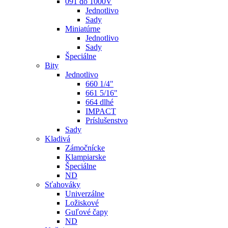
091 do 1000V
Jednotlivo
Sady
Miniatúrne
Jednotlivo
Sady
Špeciálne
Bity
Jednotlivo
660 1/4"
661 5/16"
664 dlhé
IMPACT
Príslušenstvo
Sady
Kladivá
Zámočnícke
Klampiarske
Špeciálne
ND
Sťahováky
Univerzálne
Ložiskové
Guľové čapy
ND