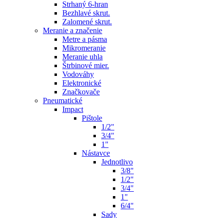
Strhaný 6-hran
Bezhlavé skrut.
Zalomené skrut.
Meranie a značenie
Metre a pásma
Mikromeranie
Meranie uhla
Štrbinové mier.
Vodováhy
Elektronické
Značkovače
Pneumatické
Impact
Pištole
1/2"
3/4"
1"
Nástavce
Jednotlivo
3/8"
1/2"
3/4"
1"
6/4"
Sady