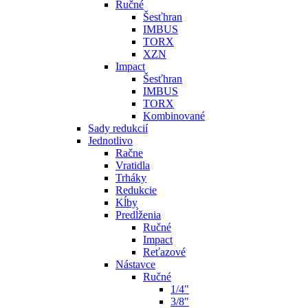
Ručné
Šesťhran
IMBUS
TORX
XZN
Impact
Šesťhran
IMBUS
TORX
Kombinované
Sady redukcií
Jednotlivo
Račne
Vratidla
Trháky
Redukcie
Kĺby
Predĺženia
Ručné
Impact
Reťazové
Nástavce
Ručné
1/4"
3/8"