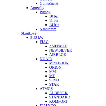
Odhlučnené
Agregáty
Pumpy
10 bar
11 bar
14 bar
S motorom
Skrutkové
2-22 kW
FIAC
X500/X900
NEW.SILVER
AIRBLOK
NUAIR
MiniORION
ORION
MM
MT
SIRIO
STAR
ATMOS
ALBERT.K
STANDARD
KOMFORT
ITALYCO