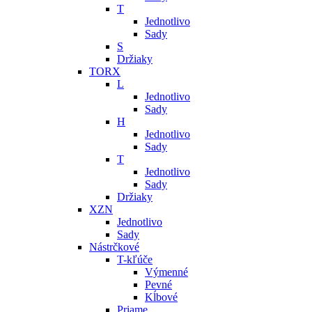
T
Jednotlivo
Sady
S
Držiaky
TORX
L
Jednotlivo
Sady
H
Jednotlivo
Sady
T
Jednotlivo
Sady
Držiaky
XZN
Jednotlivo
Sady
Nástrčkové
T-kľúče
Výmenné
Pevné
Kĺbové
Priame