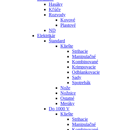
Hasáky
Kľúče
Rozvody
Kovové
Plastové
ND
Elektrikár
Štandard
Kliešte
Strihacie
Manipulačné
Kombinované
Krimpovacie
Odblankovacie
Sady
Spotrebák
Nože
Nožnice
Ostatné
Meráky
Do 1000 V
Kliešte
Strihacie
Manipulačné
Kombinované