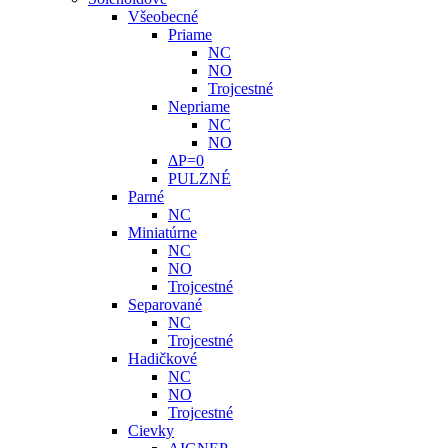
Všeobecné
Priame
NC
NO
Trojcestné
Nepriame
NC
NO
ΔP=0
PULZNÉ
Parné
NC
Miniatúrne
NC
NO
Trojcestné
Separované
NC
Trojcestné
Hadičkové
NC
NO
Trojcestné
Cievky