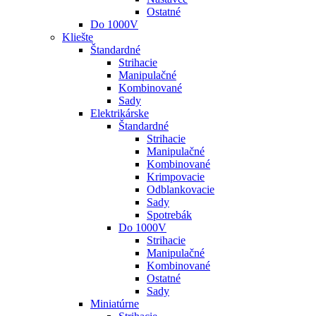
Ostatné
Do 1000V
Kliešte
Štandardné
Strihacie
Manipulačné
Kombinované
Sady
Elektrikárske
Štandardné
Strihacie
Manipulačné
Kombinované
Krimpovacie
Odblankovacie
Sady
Spotrebák
Do 1000V
Strihacie
Manipulačné
Kombinované
Ostatné
Sady
Miniatúrne