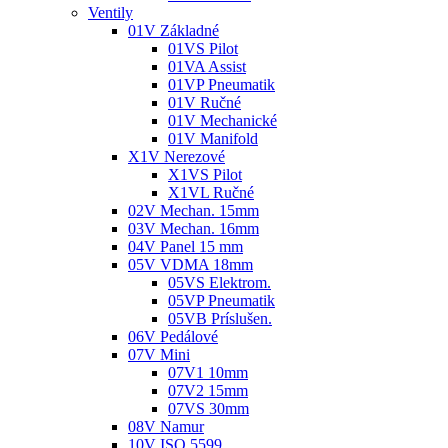
Ventily
01V Základné
01VS Pilot
01VA Assist
01VP Pneumatik
01V Ručné
01V Mechanické
01V Manifold
X1V Nerezové
X1VS Pilot
X1VL Ručné
02V Mechan. 15mm
03V Mechan. 16mm
04V Panel 15 mm
05V VDMA 18mm
05VS Elektrom.
05VP Pneumatik
05VB Príslušen.
06V Pedálové
07V Mini
07V1 10mm
07V2 15mm
07VS 30mm
08V Namur
10V ISO 5599