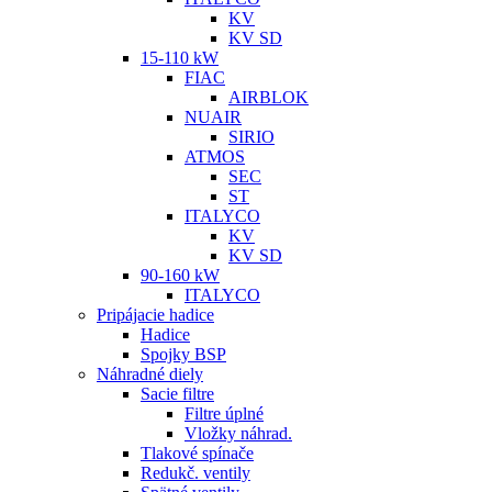
KV
KV SD
15-110 kW
FIAC
AIRBLOK
NUAIR
SIRIO
ATMOS
SEC
ST
ITALYCO
KV
KV SD
90-160 kW
ITALYCO
Pripájacie hadice
Hadice
Spojky BSP
Náhradné diely
Sacie filtre
Filtre úplné
Vložky náhrad.
Tlakové spínače
Redukč. ventily