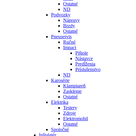
Ostatné
ND
Podvozky
Nápravy
Brzdy
Ostatné
Pneuservis
Ručné
Impact
Pištole
Nástavce
Predĺženia
Príslušenstvo
ND
Karosérie
Klampiareň
Zasklenie
Ostatné
Elektrika
Testery
Zdroje
Elektromobil
Ostatné
Spoločné
Inštalatér