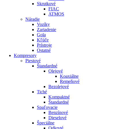
Skrutkové
FIAC
ATMOS
Náradie
Vozíky
Zariadenie
Gola
Kľúče
Prístroje
Ostatné
Kompresory
Piestové
Štandardné
Olejové
Koaxiálne
Remeňové
Bezolejové
Tiché
Kompaktné
Štandardné
Spaľovacie
Benzínové
Dieselové
Špeciálne
Odkryté