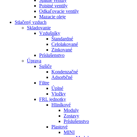
Spätné ventily
Poistné ventily
Odkaľovacie ventily
Mazacie oleje
Stlačený vzduch
Skladovanie
Vzdušníky
Štandardné
Celolakované
Zinkované
Príslušenstvo
Úprava
Sušiče
Kondenzačné
Adsorbčné
Filtre
Úplné
Vložky
FRL jednotky
Hliníkové
Moduly
Zostavy
Príslušenstvo
Plastové
MINI