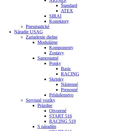
AIGNEP
Štandard
ATEX
SIRAI
Konektory
Pneumatické
Náradie USAG
Zariadenie dielne
Modulárne
Komponenty
Zostavy
Samostatné
Ponky
Basic
RACING
Skrinky
Nástenné
Prenosné
Príslušenstvo
Servisné vozíky
Prázdne
Otvorené
START 516
RACING 519
S náradím