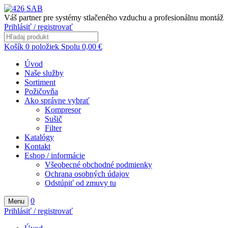
Váš partner pre systémy stlačeného vzduchu a profesionálnu montáž
Prihlásiť / registrovať
Košík
0
položiek
Spolu
0,00
€
Úvod
Naše služby
Sortiment
Požičovňa
Ako správne vybrať
Kompresor
Sušič
Filter
Katalógy
Kontakt
Eshop / informácie
Všeobecné obchodné podmienky
Ochrana osobných údajov
Odstúpiť od zmuvy tu
0
Menu
Prihlásiť / registrovať