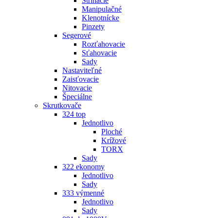
Strihacie
Manipulačné
Klenotnícke
Pinzety
Segerové
Rozťahovacie
Sťahovacie
Sady
Nastaviteľné
Zaisťovacie
Nitovacie
Špeciálne
Skrutkovače
324 top
Jednotlivo
Ploché
Krížové
TORX
Sady
322 ekonomy
Jednotlivo
Sady
333 výmenné
Jednotlivo
Sady