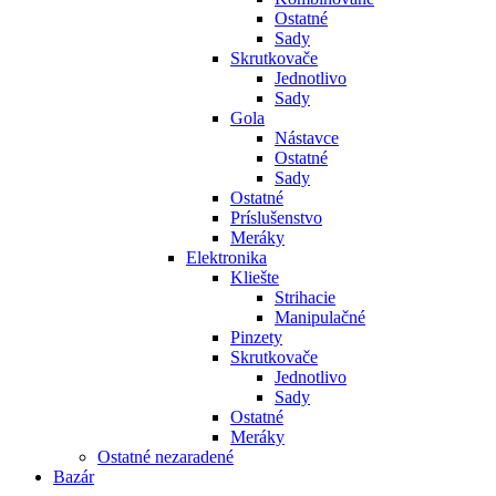
Ostatné
Sady
Skrutkovače
Jednotlivo
Sady
Gola
Nástavce
Ostatné
Sady
Ostatné
Príslušenstvo
Meráky
Elektronika
Kliešte
Strihacie
Manipulačné
Pinzety
Skrutkovače
Jednotlivo
Sady
Ostatné
Meráky
Ostatné nezaradené
Bazár