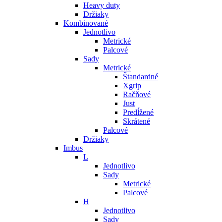
Heavy duty
Držiaky
Kombinované
Jednotlivo
Metrické
Palcové
Sady
Metrické
Štandardné
Xgrip
Račňové
Just
Predĺžené
Skrátené
Palcové
Držiaky
Imbus
L
Jednotlivo
Sady
Metrické
Palcové
H
Jednotlivo
Sady