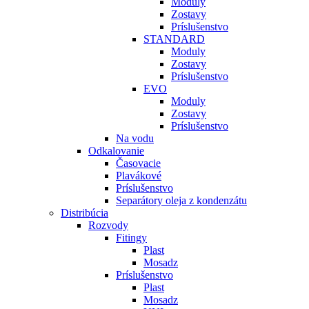
Moduly
Zostavy
Príslušenstvo
STANDARD
Moduly
Zostavy
Príslušenstvo
EVO
Moduly
Zostavy
Príslušenstvo
Na vodu
Odkalovanie
Časovacie
Plavákové
Príslušenstvo
Separátory oleja z kondenzátu
Distribúcia
Rozvody
Fitingy
Plast
Mosadz
Príslušenstvo
Plast
Mosadz