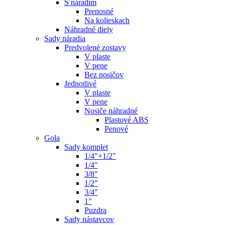
S náradím
Prenosné
Na kolieskach
Náhradné diely
Sady náradia
Predvolené zostavy
V plaste
V pene
Bez nosičov
Jednotlivé
V plaste
V pene
Nosiče náhradné
Plastové ABS
Penové
Gola
Sady komplet
1/4"+1/2"
1/4"
3/8"
1/2"
3/4"
1"
Puzdra
Sady nástavcov