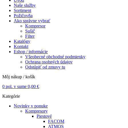
Úvod
Naše služby
Sortiment
Požičovňa
Ako správne vybrať
Kompresor
Sušič
Filter
Katalógy
Kontakt
Eshop / informácie
Všeobecné obchodné podmienky
Ochrana osobných údajov
Odstúpiť od zmuvy tu
Môj nákup / košík
0
pol. v sume
0,00
€
Kategórie
Novinky v ponuke
Kompresory
Piestové
FACOM
ATMOS