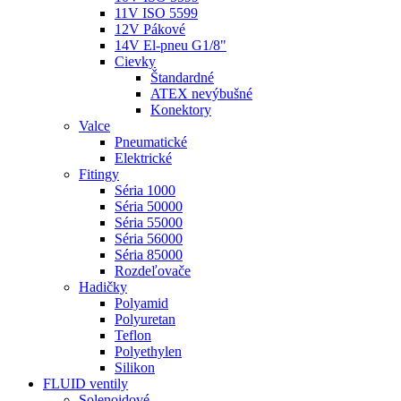
11V ISO 5599
12V Pákové
14V El-pneu G1/8"
Cievky
Štandardné
ATEX nevýbušné
Konektory
Valce
Pneumatické
Elektrické
Fitingy
Séria 1000
Séria 50000
Séria 55000
Séria 56000
Séria 85000
Rozdeľovače
Hadičky
Polyamid
Polyuretan
Teflon
Polyethylen
Silikon
FLUID ventily
Solenoidové