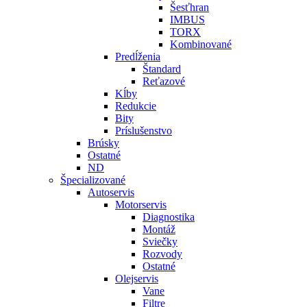
Šesťhran
IMBUS
TORX
Kombinované
Predĺženia
Štandard
Reťazové
Kĺby
Redukcie
Bity
Príslušenstvo
Brúsky
Ostatné
ND
Špecializované
Autoservis
Motorservis
Diagnostika
Montáž
Sviečky
Rozvody
Ostatné
Olejservis
Vane
Filtre