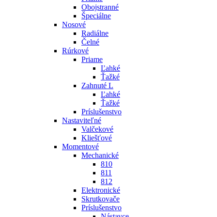
Obojstranné
Špeciálne
Nosové
Radiálne
Čelné
Rúrkové
Priame
Ľahké
Ťažké
Zahnuté L
Ľahké
Ťažké
Príslušenstvo
Nastaviteľné
Valčekové
Kliešťové
Momentové
Mechanické
810
811
812
Elektronické
Skrutkovače
Príslušenstvo
Nástavce