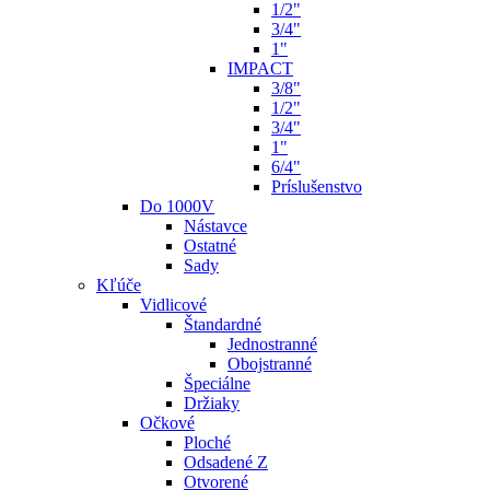
1/2"
3/4"
1"
IMPACT
3/8"
1/2"
3/4"
1"
6/4"
Príslušenstvo
Do 1000V
Nástavce
Ostatné
Sady
Kľúče
Vidlicové
Štandardné
Jednostranné
Obojstranné
Špeciálne
Držiaky
Očkové
Ploché
Odsadené Z
Otvorené