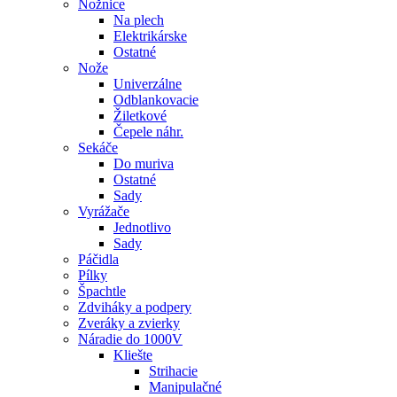
Nožnice
Na plech
Elektrikárske
Ostatné
Nože
Univerzálne
Odblankovacie
Žiletkové
Čepele náhr.
Sekáče
Do muriva
Ostatné
Sady
Vyrážače
Jednotlivo
Sady
Páčidla
Pílky
Špachtle
Zdviháky a podpery
Zveráky a zvierky
Náradie do 1000V
Kliešte
Strihacie
Manipulačné