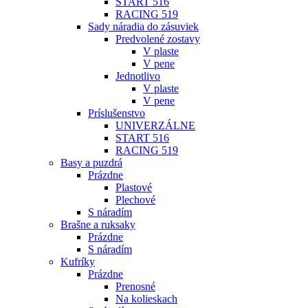
START 516
RACING 519
Sady náradia do zásuviek
Predvolené zostavy
V plaste
V pene
Jednotlivo
V plaste
V pene
Príslušenstvo
UNIVERZÁLNE
START 516
RACING 519
Basy a puzdrá
Prázdne
Plastové
Plechové
S náradím
Brašne a ruksaky
Prázdne
S náradím
Kufríky
Prázdne
Prenosné
Na kolieskach