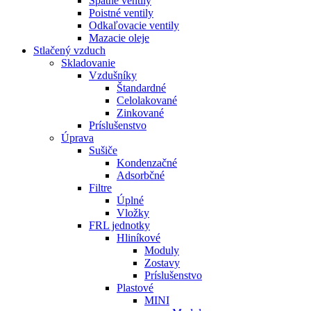
Spätné ventily
Poistné ventily
Odkaľovacie ventily
Mazacie oleje
Stlačený vzduch
Skladovanie
Vzdušníky
Štandardné
Celolakované
Zinkované
Príslušenstvo
Úprava
Sušiče
Kondenzačné
Adsorbčné
Filtre
Úplné
Vložky
FRL jednotky
Hliníkové
Moduly
Zostavy
Príslušenstvo
Plastové
MINI