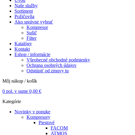
Úvod
Naše služby
Sortiment
Požičovňa
Ako správne vybrať
Kompresor
Sušič
Filter
Katalógy
Kontakt
Eshop / informácie
Všeobecné obchodné podmienky
Ochrana osobných údajov
Odstúpiť od zmuvy tu
Môj nákup / košík
0
pol. v sume
0,00
€
Kategórie
Novinky v ponuke
Kompresory
Piestové
FACOM
ATMOS