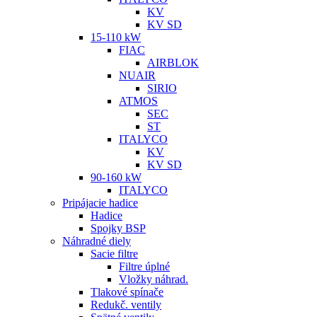
KV
KV SD
15-110 kW
FIAC
AIRBLOK
NUAIR
SIRIO
ATMOS
SEC
ST
ITALYCO
KV
KV SD
90-160 kW
ITALYCO
Pripájacie hadice
Hadice
Spojky BSP
Náhradné diely
Sacie filtre
Filtre úplné
Vložky náhrad.
Tlakové spínače
Redukč. ventily