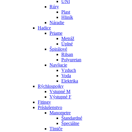
UNI
Rúry
Plast
Hliník
Náradie
Hadice
Priame
Metráž
Úplné
Špirálové
Rilsan
Polyuretan
Navíjacie
Vzduch
Voda
Elektrika
Rýchlospojky
Vstupné M
Výstupné F
Fitingy
Príslušenstvo
Manometre
Štandardné
Špeciálne
Tlmiče