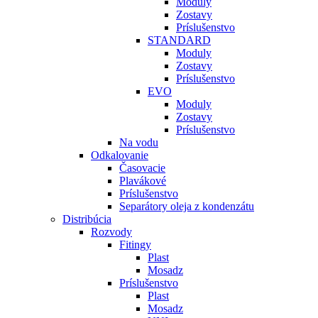
Moduly
Zostavy
Príslušenstvo
STANDARD
Moduly
Zostavy
Príslušenstvo
EVO
Moduly
Zostavy
Príslušenstvo
Na vodu
Odkalovanie
Časovacie
Plavákové
Príslušenstvo
Separátory oleja z kondenzátu
Distribúcia
Rozvody
Fitingy
Plast
Mosadz
Príslušenstvo
Plast
Mosadz