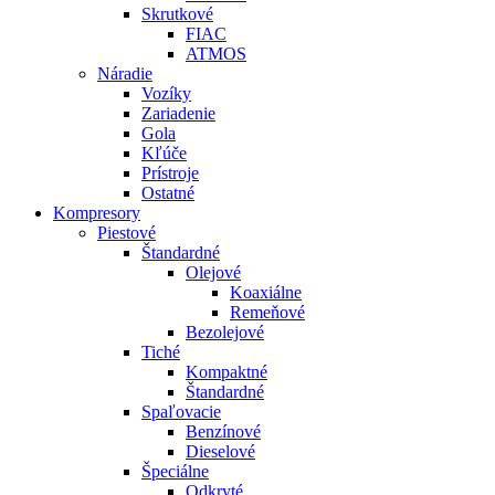
Skrutkové
FIAC
ATMOS
Náradie
Vozíky
Zariadenie
Gola
Kľúče
Prístroje
Ostatné
Kompresory
Piestové
Štandardné
Olejové
Koaxiálne
Remeňové
Bezolejové
Tiché
Kompaktné
Štandardné
Spaľovacie
Benzínové
Dieselové
Špeciálne
Odkryté