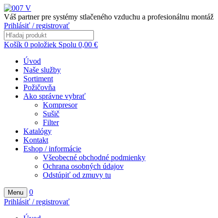
Váš partner pre systémy stlačeného vzduchu a profesionálnu montáž
Prihlásiť / registrovať
Košík
0
položiek
Spolu
0,00
€
Úvod
Naše služby
Sortiment
Požičovňa
Ako správne vybrať
Kompresor
Sušič
Filter
Katalógy
Kontakt
Eshop / informácie
Všeobecné obchodné podmienky
Ochrana osobných údajov
Odstúpiť od zmuvy tu
0
Menu
Prihlásiť / registrovať