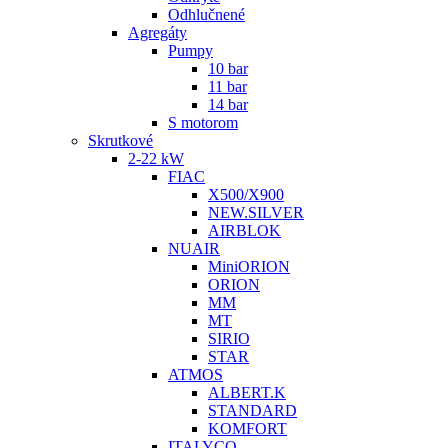
Odhlučnené
Agregáty
Pumpy
10 bar
11 bar
14 bar
S motorom
Skrutkové
2-22 kW
FIAC
X500/X900
NEW.SILVER
AIRBLOK
NUAIR
MiniORION
ORION
MM
MT
SIRIO
STAR
ATMOS
ALBERT.K
STANDARD
KOMFORT
ITALYCO