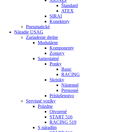
AIGNEP
Štandard
ATEX
SIRAI
Konektory
Pneumatické
Náradie USAG
Zariadenie dielne
Modulárne
Komponenty
Zostavy
Samostatné
Ponky
Basic
RACING
Skrinky
Nástenné
Prenosné
Príslušenstvo
Servisné vozíky
Prázdne
Otvorené
START 516
RACING 519
S náradím