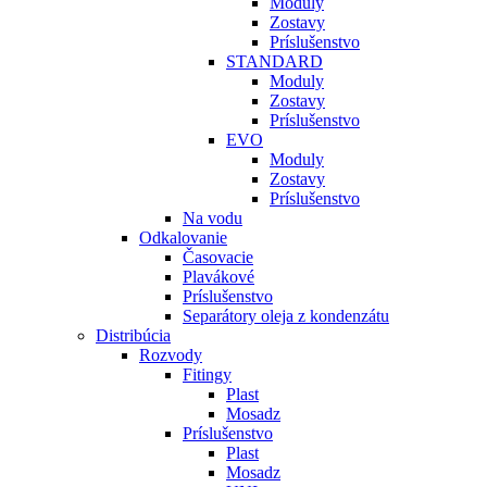
Moduly
Zostavy
Príslušenstvo
STANDARD
Moduly
Zostavy
Príslušenstvo
EVO
Moduly
Zostavy
Príslušenstvo
Na vodu
Odkalovanie
Časovacie
Plavákové
Príslušenstvo
Separátory oleja z kondenzátu
Distribúcia
Rozvody
Fitingy
Plast
Mosadz
Príslušenstvo
Plast
Mosadz