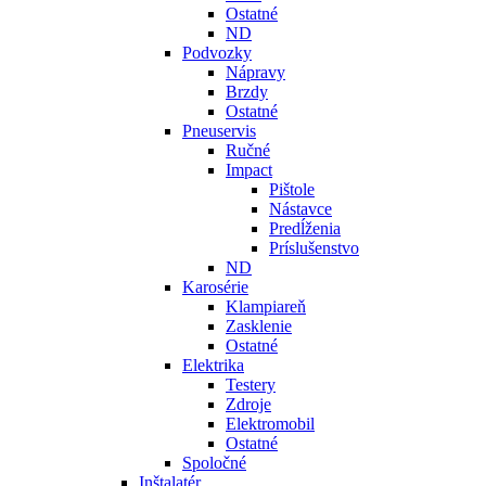
Ostatné
ND
Podvozky
Nápravy
Brzdy
Ostatné
Pneuservis
Ručné
Impact
Pištole
Nástavce
Predĺženia
Príslušenstvo
ND
Karosérie
Klampiareň
Zasklenie
Ostatné
Elektrika
Testery
Zdroje
Elektromobil
Ostatné
Spoločné
Inštalatér