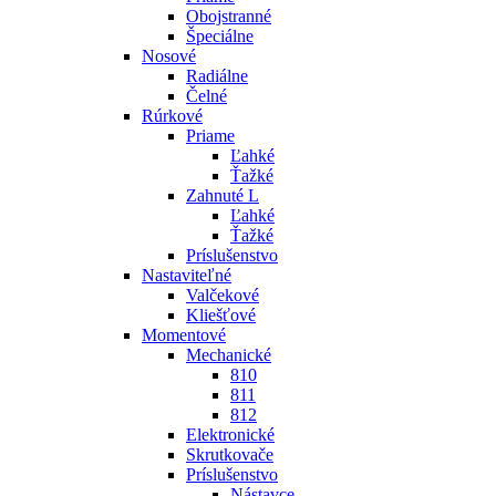
Obojstranné
Špeciálne
Nosové
Radiálne
Čelné
Rúrkové
Priame
Ľahké
Ťažké
Zahnuté L
Ľahké
Ťažké
Príslušenstvo
Nastaviteľné
Valčekové
Kliešťové
Momentové
Mechanické
810
811
812
Elektronické
Skrutkovače
Príslušenstvo
Nástavce