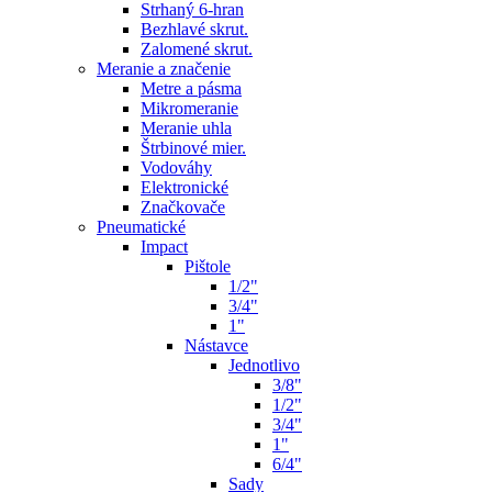
Strhaný 6-hran
Bezhlavé skrut.
Zalomené skrut.
Meranie a značenie
Metre a pásma
Mikromeranie
Meranie uhla
Štrbinové mier.
Vodováhy
Elektronické
Značkovače
Pneumatické
Impact
Pištole
1/2"
3/4"
1"
Nástavce
Jednotlivo
3/8"
1/2"
3/4"
1"
6/4"
Sady