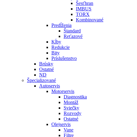
Šesťhran
IMBUS
TORX
Kombinované
Predĺženia
Štandard
Reťazové
Kĺby
Redukcie
Bity
Príslušenstvo
Brúsky
Ostatné
ND
Špecializované
Autoservis
Motorservis
Diagnostika
Montáž
Sviečky
Rozvody
Ostatné
Olejservis
Vane
Filtre