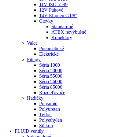
11V ISO 5599
12V Pákové
14V El-pneu G1/8"
Cievky
Štandardné
ATEX nevýbušné
Konektory
Valce
Pneumatické
Elektrické
Fitingy
Séria 1000
Séria 50000
Séria 55000
Séria 56000
Séria 85000
Rozdeľovače
Hadičky
Polyamid
Polyuretan
Teflon
Polyethylen
Silikon
FLUID ventily
Solenoidové