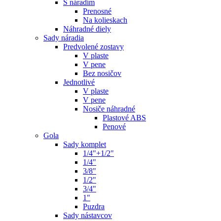
S náradím
Prenosné
Na kolieskach
Náhradné diely
Sady náradia
Predvolené zostavy
V plaste
V pene
Bez nosičov
Jednotlivé
V plaste
V pene
Nosiče náhradné
Plastové ABS
Penové
Gola
Sady komplet
1/4"+1/2"
1/4"
3/8"
1/2"
3/4"
1"
Puzdra
Sady nástavcov