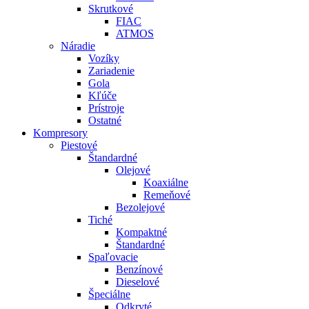
Skrutkové
FIAC
ATMOS
Náradie
Vozíky
Zariadenie
Gola
Kľúče
Prístroje
Ostatné
Kompresory
Piestové
Štandardné
Olejové
Koaxiálne
Remeňové
Bezolejové
Tiché
Kompaktné
Štandardné
Spaľovacie
Benzínové
Dieselové
Špeciálne
Odkryté