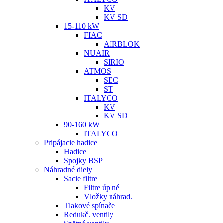
KV
KV SD
15-110 kW
FIAC
AIRBLOK
NUAIR
SIRIO
ATMOS
SEC
ST
ITALYCO
KV
KV SD
90-160 kW
ITALYCO
Pripájacie hadice
Hadice
Spojky BSP
Náhradné diely
Sacie filtre
Filtre úplné
Vložky náhrad.
Tlakové spínače
Redukč. ventily