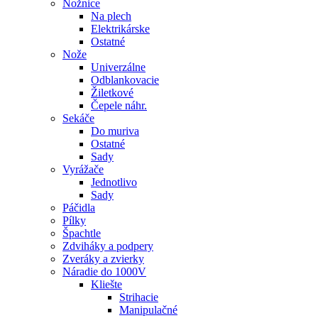
Nožnice
Na plech
Elektrikárske
Ostatné
Nože
Univerzálne
Odblankovacie
Žiletkové
Čepele náhr.
Sekáče
Do muriva
Ostatné
Sady
Vyrážače
Jednotlivo
Sady
Páčidla
Pílky
Špachtle
Zdviháky a podpery
Zveráky a zvierky
Náradie do 1000V
Kliešte
Strihacie
Manipulačné