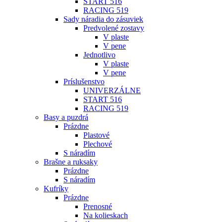
START 516
RACING 519
Sady náradia do zásuviek
Predvolené zostavy
V plaste
V pene
Jednotlivo
V plaste
V pene
Príslušenstvo
UNIVERZÁLNE
START 516
RACING 519
Basy a puzdrá
Prázdne
Plastové
Plechové
S náradím
Brašne a ruksaky
Prázdne
S náradím
Kufríky
Prázdne
Prenosné
Na kolieskach