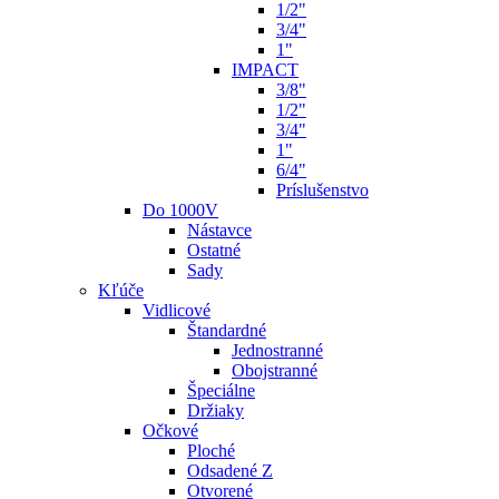
1/2"
3/4"
1"
IMPACT
3/8"
1/2"
3/4"
1"
6/4"
Príslušenstvo
Do 1000V
Nástavce
Ostatné
Sady
Kľúče
Vidlicové
Štandardné
Jednostranné
Obojstranné
Špeciálne
Držiaky
Očkové
Ploché
Odsadené Z
Otvorené