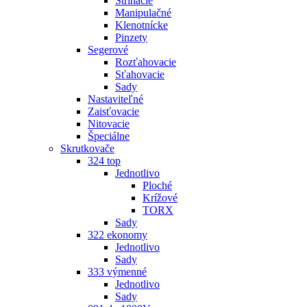
Strihacie
Manipulačné
Klenotnícke
Pinzety
Segerové
Rozťahovacie
Sťahovacie
Sady
Nastaviteľné
Zaisťovacie
Nitovacie
Špeciálne
Skrutkovače
324 top
Jednotlivo
Ploché
Krížové
TORX
Sady
322 ekonomy
Jednotlivo
Sady
333 výmenné
Jednotlivo
Sady