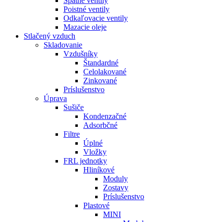
Spätné ventily
Poistné ventily
Odkaľovacie ventily
Mazacie oleje
Stlačený vzduch
Skladovanie
Vzdušníky
Štandardné
Celolakované
Zinkované
Príslušenstvo
Úprava
Sušiče
Kondenzačné
Adsorbčné
Filtre
Úplné
Vložky
FRL jednotky
Hliníkové
Moduly
Zostavy
Príslušenstvo
Plastové
MINI