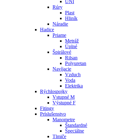
UNI
Rúry
Plast
Hliník
Náradie
Hadice
Priame
Metráž
Úplné
Špirálové
Rilsan
Polyuretan
Navíjacie
Vzduch
Voda
Elektrika
Rýchlospojky
Vstupné M
Výstupné F
Fitingy
Príslušenstvo
Manometre
Štandardné
Špeciálne
Tlmiče