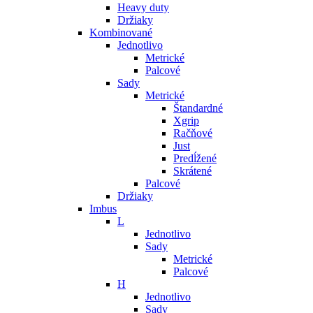
Heavy duty
Držiaky
Kombinované
Jednotlivo
Metrické
Palcové
Sady
Metrické
Štandardné
Xgrip
Račňové
Just
Predĺžené
Skrátené
Palcové
Držiaky
Imbus
L
Jednotlivo
Sady
Metrické
Palcové
H
Jednotlivo
Sady