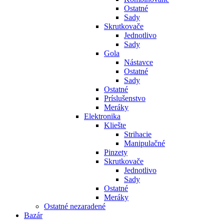
Ostatné
Sady
Skrutkovače
Jednotlivo
Sady
Gola
Nástavce
Ostatné
Sady
Ostatné
Príslušenstvo
Meráky
Elektronika
Kliešte
Strihacie
Manipulačné
Pinzety
Skrutkovače
Jednotlivo
Sady
Ostatné
Meráky
Ostatné nezaradené
Bazár