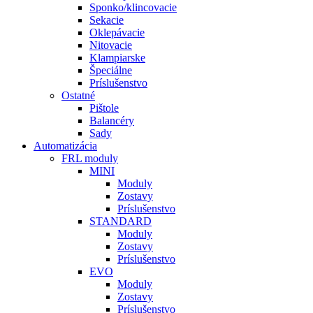
Sponko/klincovacie
Sekacie
Oklepávacie
Nitovacie
Klampiarske
Špeciálne
Príslušenstvo
Ostatné
Pištole
Balancéry
Sady
Automatizácia
FRL moduly
MINI
Moduly
Zostavy
Príslušenstvo
STANDARD
Moduly
Zostavy
Príslušenstvo
EVO
Moduly
Zostavy
Príslušenstvo