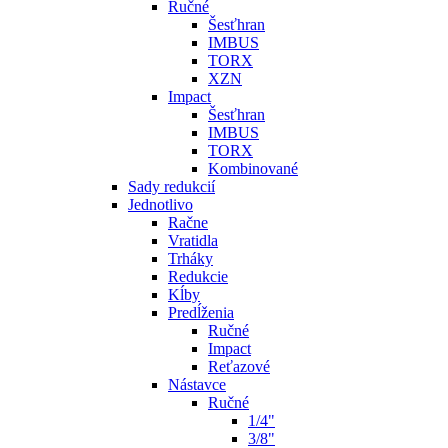
Ručné
Šesťhran
IMBUS
TORX
XZN
Impact
Šesťhran
IMBUS
TORX
Kombinované
Sady redukcií
Jednotlivo
Račne
Vratidla
Trháky
Redukcie
Kĺby
Predĺženia
Ručné
Impact
Reťazové
Nástavce
Ručné
1/4"
3/8"