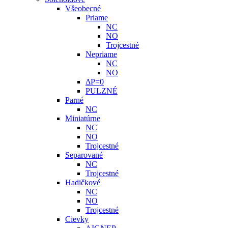
Všeobecné
Priame
NC
NO
Trojcestné
Nepriame
NC
NO
ΔP=0
PULZNÉ
Parné
NC
Miniatúrne
NC
NO
Trojcestné
Separované
NC
Trojcestné
Hadičkové
NC
NO
Trojcestné
Cievky