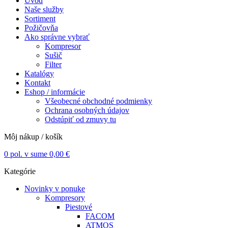
Úvod
Naše služby
Sortiment
Požičovňa
Ako správne vybrať
Kompresor
Sušič
Filter
Katalógy
Kontakt
Eshop / informácie
Všeobecné obchodné podmienky
Ochrana osobných údajov
Odstúpiť od zmuvy tu
Môj nákup / košík
0
pol. v sume
0,00
€
Kategórie
Novinky v ponuke
Kompresory
Piestové
FACOM
ATMOS