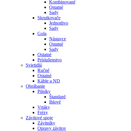
Kombinované
Ostatné
Sady
Skrutkovače
Jednotlivo
Sady
Gola
Nástavce
Ostatné
Sady
Ostatné
Príslušenstvo
Svietidlá
Ručné
Ostatné
Káble a ND
Obrábanie
Pilníky
Štandard
Ihlové
Vrtáky
Frézy
Závitové spoje
Závitníky
Opravy závitov