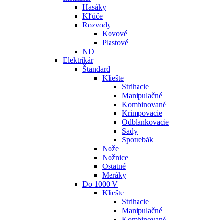
Hasáky
Kľúče
Rozvody
Kovové
Plastové
ND
Elektrikár
Štandard
Kliešte
Strihacie
Manipulačné
Kombinované
Krimpovacie
Odblankovacie
Sady
Spotrebák
Nože
Nožnice
Ostatné
Meráky
Do 1000 V
Kliešte
Strihacie
Manipulačné
Kombinované