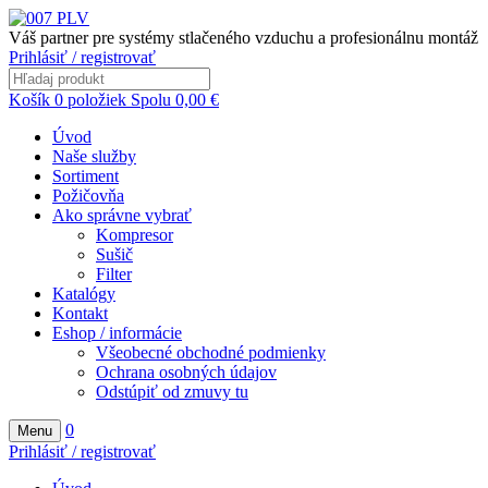
Váš partner pre systémy stlačeného vzduchu a profesionálnu montáž
Prihlásiť / registrovať
Košík
0
položiek
Spolu
0,00
€
Úvod
Naše služby
Sortiment
Požičovňa
Ako správne vybrať
Kompresor
Sušič
Filter
Katalógy
Kontakt
Eshop / informácie
Všeobecné obchodné podmienky
Ochrana osobných údajov
Odstúpiť od zmuvy tu
0
Menu
Prihlásiť / registrovať