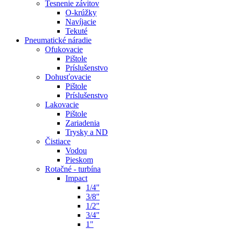
Tesnenie závitov
O-krúžky
Navíjacie
Tekuté
Pneumatické náradie
Ofukovacie
Pištole
Príslušenstvo
Dohusťovacie
Pištole
Príslušenstvo
Lakovacie
Pištole
Zariadenia
Trysky a ND
Čistiace
Vodou
Pieskom
Rotačné - turbína
Impact
1/4"
3/8"
1/2"
3/4"
1"