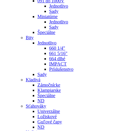
091 do 1000V
Jednotlivo
Sady
Miniatúrne
Jednotlivo
Sady
Špeciálne
Bity
Jednotlivo
660 1/4"
661 5/16"
664 dlhé
IMPACT
Príslušenstvo
Sady
Kladivá
Zámočnícke
Klampiarske
Špeciálne
ND
Sťahováky
Univerzálne
Ložiskové
Guľové čapy
ND