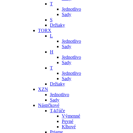
T
Jednotlivo
Sady
S
Držiaky
TORX
L
Jednotlivo
Sady
H
Jednotlivo
Sady
T
Jednotlivo
Sady
Držiaky
XZN
Jednotlivo
Sady
Nástrčkové
T-kľúče
Výmenné
Pevné
Kĺbové
Priame