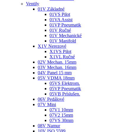
Ventily
01V Základné
01VS Pilot
01VA Assist
01VP Pneumatik
01V Ručné
01V Mechanické
01V Manifold
X1V Nerezové
X1VS Pilot
X1VL Ručné
02V Mechan. 15mm
03V Mechan. 16mm
04V Panel 15 mm
05V VDMA 18mm
05VS Elektrom.
05VP Pneumatik
05VB Príslušen.
06V Pedálové
07V Mini
07V1 10mm
07V2 15mm
07VS 30mm
08V Namur
10V ISO 5599