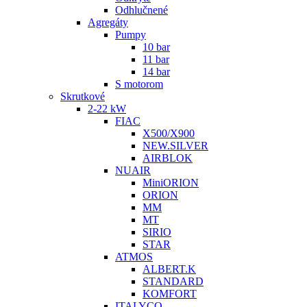
Odhlučnené
Agregáty
Pumpy
10 bar
11 bar
14 bar
S motorom
Skrutkové
2-22 kW
FIAC
X500/X900
NEW.SILVER
AIRBLOK
NUAIR
MiniORION
ORION
MM
MT
SIRIO
STAR
ATMOS
ALBERT.K
STANDARD
KOMFORT
ITALYCO