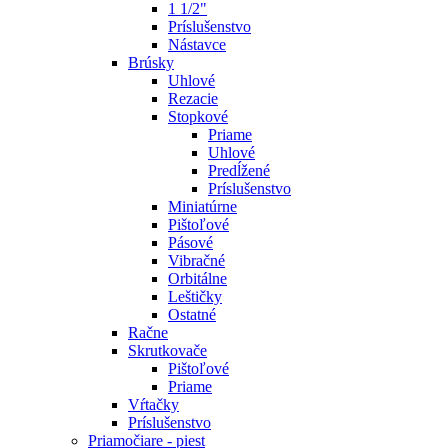
1 1/2"
Príslušenstvo
Nástavce
Brúsky
Uhlové
Rezacie
Stopkové
Priame
Uhlové
Predĺžené
Príslušenstvo
Miniatúrne
Pištoľové
Pásové
Vibračné
Orbitálne
Leštičky
Ostatné
Račne
Skrutkovače
Pištoľové
Priame
Vŕtačky
Príslušenstvo
Priamočiare - piest