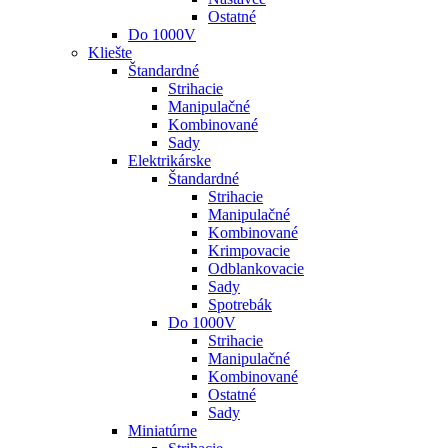
Ostatné
Do 1000V
Kliešte
Štandardné
Strihacie
Manipulačné
Kombinované
Sady
Elektrikárske
Štandardné
Strihacie
Manipulačné
Kombinované
Krimpovacie
Odblankovacie
Sady
Spotrebák
Do 1000V
Strihacie
Manipulačné
Kombinované
Ostatné
Sady
Miniatúrne