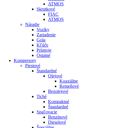
ATMOS
Skrutkové
FIAC
ATMOS
Náradie
Vozíky
Zariadenie
Gola
Kľúče
Prístroje
Ostatné
Kompresory
Piestové
Štandardné
Olejové
Koaxiálne
Remeňové
Bezolejové
Tiché
Kompaktné
Štandardné
Spaľovacie
Benzínové
Dieselové
Špeciálne