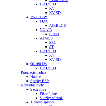
ITALYCO
KV
KV SD
15-110 kW
FIAC
AIRBLOK
NUAIR
SIRIO
ATMOS
SEC
ST
ITALYCO
KV
KV SD
90-160 kW
ITALYCO
Pripájacie hadice
Hadice
Spojky BSP
Náhradné diely
Sacie filtre
Filtre úplné
Vložky náhrad.
Tlakové spínače