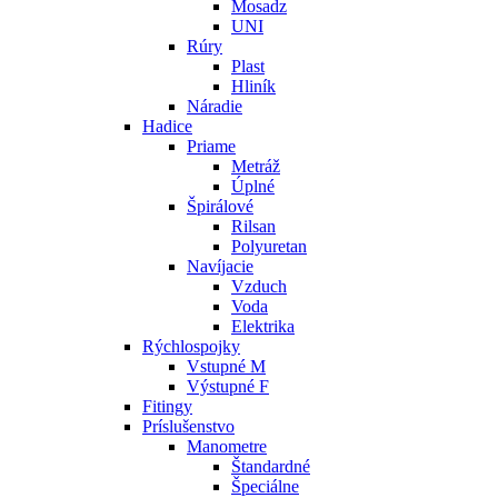
Mosadz
UNI
Rúry
Plast
Hliník
Náradie
Hadice
Priame
Metráž
Úplné
Špirálové
Rilsan
Polyuretan
Navíjacie
Vzduch
Voda
Elektrika
Rýchlospojky
Vstupné M
Výstupné F
Fitingy
Príslušenstvo
Manometre
Štandardné
Špeciálne