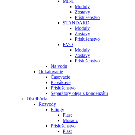
MINI
Moduly
Zostavy
Príslušenstvo
STANDARD
Moduly
Zostavy
Príslušenstvo
EVO
Moduly
Zostavy
Príslušenstvo
Na vodu
Odkalovanie
Časovacie
Plavákové
Príslušenstvo
Separátory oleja z kondenzátu
Distribúcia
Rozvody
Fitingy
Plast
Mosadz
Príslušenstvo
Plast