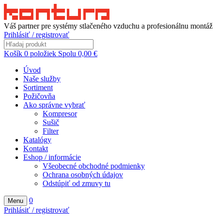
Váš partner pre systémy stlačeného vzduchu a profesionálnu montáž
Prihlásiť / registrovať
Košík
0
položiek
Spolu
0,00
€
Úvod
Naše služby
Sortiment
Požičovňa
Ako správne vybrať
Kompresor
Sušič
Filter
Katalógy
Kontakt
Eshop / informácie
Všeobecné obchodné podmienky
Ochrana osobných údajov
Odstúpiť od zmuvy tu
0
Menu
Prihlásiť / registrovať