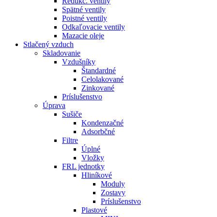
Redukč. ventily
Spätné ventily
Poistné ventily
Odkaľovacie ventily
Mazacie oleje
Stlačený vzduch
Skladovanie
Vzdušníky
Štandardné
Celolakované
Zinkované
Príslušenstvo
Úprava
Sušiče
Kondenzačné
Adsorbčné
Filtre
Úplné
Vložky
FRL jednotky
Hliníkové
Moduly
Zostavy
Príslušenstvo
Plastové