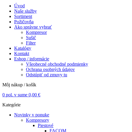
Úvod
Naše služby
Sortiment
Požičovňa
Ako správne vybrať
Kompresor
Sušič
Filter
Katalógy
Kontakt
Eshop / informácie
Všeobecné obchodné podmienky
Ochrana osobných údajov
Odstúpiť od zmuvy tu
Môj nákup / košík
0
pol. v sume
0,00
€
Kategórie
Novinky v ponuke
Kompresory
Piestové
FACOM