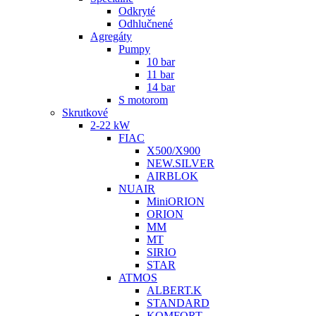
Odkryté
Odhlučnené
Agregáty
Pumpy
10 bar
11 bar
14 bar
S motorom
Skrutkové
2-22 kW
FIAC
X500/X900
NEW.SILVER
AIRBLOK
NUAIR
MiniORION
ORION
MM
MT
SIRIO
STAR
ATMOS
ALBERT.K
STANDARD
KOMFORT