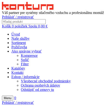
Váš partner pre systémy stlačeného vzduchu a profesionálnu montáž
Prihlásiť / registrovať
Košík
0
položiek
Spolu
0,00
€
Úvod
Naše služby
Sortiment
Požičovňa
Ako správne vybrať
Kompresor
Sušič
Filter
Katalógy
Kontakt
Eshop / informácie
Všeobecné obchodné podmienky
Ochrana osobných údajov
Odstúpiť od zmuvy tu
0
Menu
Prihlásiť / registrovať