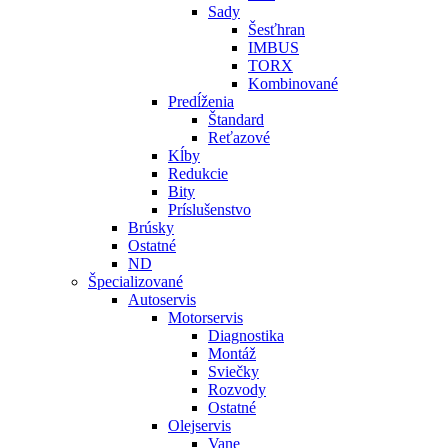
Sady
Šesťhran
IMBUS
TORX
Kombinované
Predĺženia
Štandard
Reťazové
Kĺby
Redukcie
Bity
Príslušenstvo
Brúsky
Ostatné
ND
Špecializované
Autoservis
Motorservis
Diagnostika
Montáž
Sviečky
Rozvody
Ostatné
Olejservis
Vane