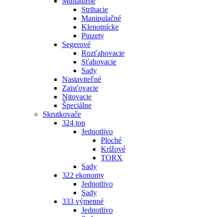
Miniatúrne
Strihacie
Manipulačné
Klenotnícke
Pinzety
Segerové
Rozťahovacie
Sťahovacie
Sady
Nastaviteľné
Zaisťovacie
Nitovacie
Špeciálne
Skrutkovače
324 top
Jednotlivo
Ploché
Krížové
TORX
Sady
322 ekonomy
Jednotlivo
Sady
333 výmenné
Jednotlivo