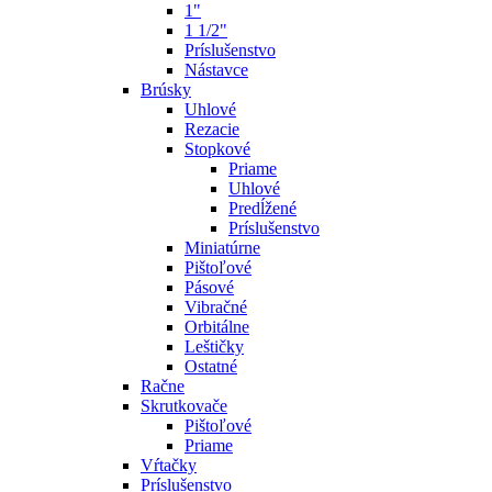
1"
1 1/2"
Príslušenstvo
Nástavce
Brúsky
Uhlové
Rezacie
Stopkové
Priame
Uhlové
Predĺžené
Príslušenstvo
Miniatúrne
Pištoľové
Pásové
Vibračné
Orbitálne
Leštičky
Ostatné
Račne
Skrutkovače
Pištoľové
Priame
Vŕtačky
Príslušenstvo