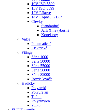
10V ISO 5599
11V ISO 5599
12V Pákové
14V El-pneu G1/8"
Cievky
Štandardné
ATEX nevýbušné
Konektory
Valce
Pneumatické
Elektrické
Fitingy
Séria 1000
Séria 50000
Séria 55000
Séria 56000
Séria 85000
Rozdeľovače
Hadičky
Polyamid
Polyuretan
Teflon
Polyethylen
Silikon
FLUID ventily