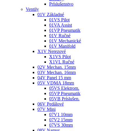
Príslušenstvo
Ventily
01V Základné
01VS Pilot
01VA Assist
01VP Pneumatik
01V Ručné
01V Mechanické
01V Manifold
X1V Nerezové
X1VS Pilot
X1VL Ručné
02V Mechan. 15mm
03V Mechan. 16mm
04V Panel 15 mm
05V VDMA 18mm
05VS Elektrom.
05VP Pneumatik
05VB Príslušen.
06V Pedálové
07V Mini
07V1 10mm
07V2 15mm
07VS 30mm
08V Namur