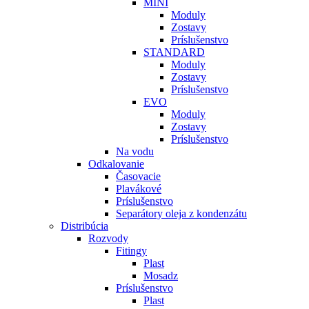
MINI
Moduly
Zostavy
Príslušenstvo
STANDARD
Moduly
Zostavy
Príslušenstvo
EVO
Moduly
Zostavy
Príslušenstvo
Na vodu
Odkalovanie
Časovacie
Plavákové
Príslušenstvo
Separátory oleja z kondenzátu
Distribúcia
Rozvody
Fitingy
Plast
Mosadz
Príslušenstvo
Plast