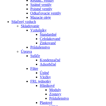
Redukč. ventily
Spätné ventily
Poistné ventily
Odkaľovacie ventily
Mazacie oleje
Stlačený vzduch
Skladovanie
Vzdušníky
Štandardné
Celolakované
Zinkované
Príslušenstvo
Úprava
Sušiče
Kondenzačné
Adsorbčné
Filtre
Úplné
Vložky
FRL jednotky
Hliníkové
Moduly
Zostavy
Príslušenstvo
Plastové