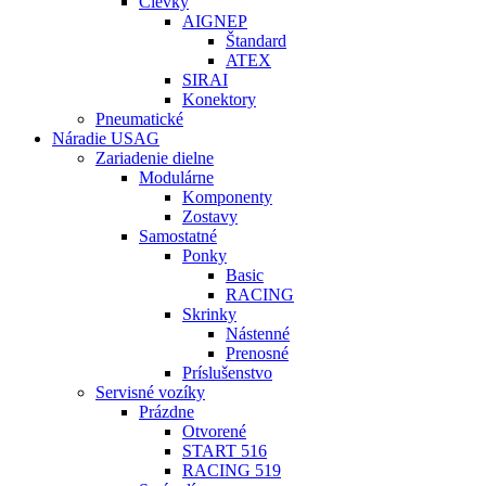
Cievky
AIGNEP
Štandard
ATEX
SIRAI
Konektory
Pneumatické
Náradie USAG
Zariadenie dielne
Modulárne
Komponenty
Zostavy
Samostatné
Ponky
Basic
RACING
Skrinky
Nástenné
Prenosné
Príslušenstvo
Servisné vozíky
Prázdne
Otvorené
START 516
RACING 519