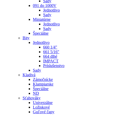
Sady
091 do 1000V
Jednotlivo
Sady
Miniatúrne
Jednotlivo
Sady
Špeciálne
Bity
Jednotlivo
660 1/4"
661 5/16"
664 dlhé
IMPACT
Príslušenstvo
Sady
Kladivá
Zámočnícke
Klampiarske
Špeciálne
ND
Sťahováky
Univerzálne
Ložiskové
Guľové čapy