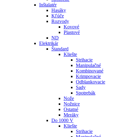
Inštalatér
Hasáky
Kľúče
Rozvody
Kovové
Plastové
ND
Elektrikár
Štandard
Kliešte
Strihacie
Manipulačné
Kombinované
Krimpovacie
Odblankovacie
Sady
Spotrebák
Nože
Nožnice
Ostatné
Meráky
Do 1000 V
Kliešte
Strihacie
Manipulačné