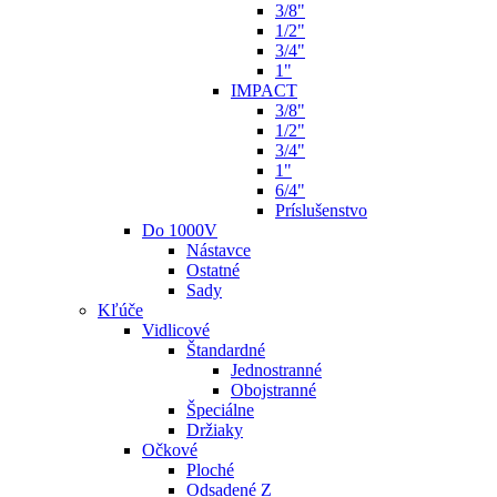
3/8"
1/2"
3/4"
1"
IMPACT
3/8"
1/2"
3/4"
1"
6/4"
Príslušenstvo
Do 1000V
Nástavce
Ostatné
Sady
Kľúče
Vidlicové
Štandardné
Jednostranné
Obojstranné
Špeciálne
Držiaky
Očkové
Ploché
Odsadené Z