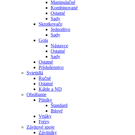
Manipulačné
Kombinované
Ostatné
Sady
Skrutkovače
Jednotlivo
Sady
Gola
Nástavce
Ostatné
Sady
Ostatné
Príslušenstvo
Svietidlá
Ručné
Ostatné
Káble a ND
Obrábanie
Pilníky
Štandard
Ihlové
Vrtáky
Frézy
Závitové spoje
Závitníky