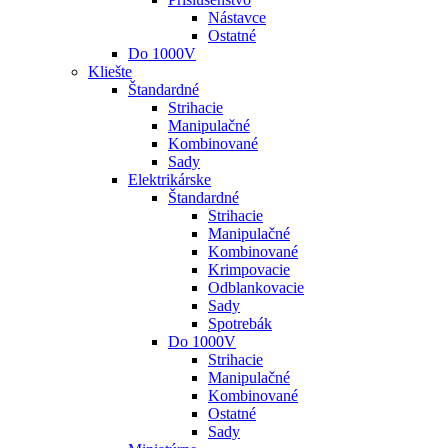
Nástavce
Ostatné
Do 1000V
Kliešte
Štandardné
Strihacie
Manipulačné
Kombinované
Sady
Elektrikárske
Štandardné
Strihacie
Manipulačné
Kombinované
Krimpovacie
Odblankovacie
Sady
Spotrebák
Do 1000V
Strihacie
Manipulačné
Kombinované
Ostatné
Sady