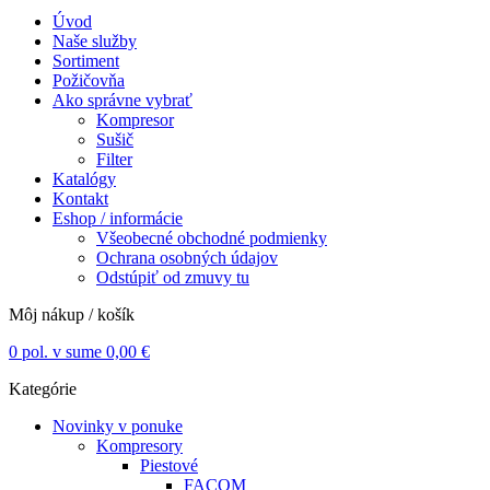
Úvod
Naše služby
Sortiment
Požičovňa
Ako správne vybrať
Kompresor
Sušič
Filter
Katalógy
Kontakt
Eshop / informácie
Všeobecné obchodné podmienky
Ochrana osobných údajov
Odstúpiť od zmuvy tu
Môj nákup / košík
0
pol. v sume
0,00
€
Kategórie
Novinky v ponuke
Kompresory
Piestové
FACOM