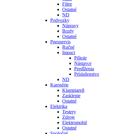
Filtre
Ostatné
ND
Podvozky
Nápravy
Brzdy
Ostatné
Pneuservis
Ručné
Impact
Pištole
Nástavce
Predĺženia
Príslušenstvo
ND
Karosérie
Klampiareň
Zasklenie
Ostatné
Elektrika
Testery
Zdroje
Elektromobil
Ostatné
Spoločné