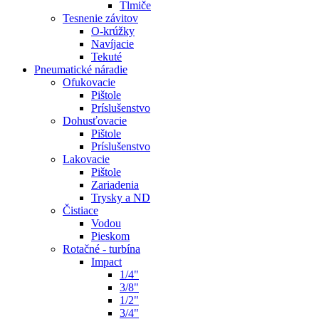
Tlmiče
Tesnenie závitov
O-krúžky
Navíjacie
Tekuté
Pneumatické náradie
Ofukovacie
Pištole
Príslušenstvo
Dohusťovacie
Pištole
Príslušenstvo
Lakovacie
Pištole
Zariadenia
Trysky a ND
Čistiace
Vodou
Pieskom
Rotačné - turbína
Impact
1/4"
3/8"
1/2"
3/4"