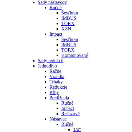
Sady nástavcov
Ručné
Šesťhran
IMBUS
TORX
XZN
Impact
Šesťhran
IMBUS
TORX
Kombinované
Sady redukcií
Jednotlivo
Račne
Vratidla
Trháky
Redukcie
Kĺby
Predĺženia
Ručné
Impact
Reťazové
Nástavce
Ručné
1/4"