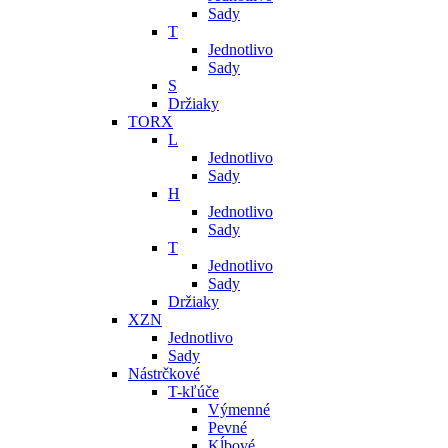
Sady
T
Jednotlivo
Sady
S
Držiaky
TORX
L
Jednotlivo
Sady
H
Jednotlivo
Sady
T
Jednotlivo
Sady
Držiaky
XZN
Jednotlivo
Sady
Nástrčkové
T-kľúče
Výmenné
Pevné
Kĺbové