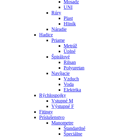
Mosadz
UNI
Rúry
Plast
Hliník
Náradie
Hadice
Priame
Metráž
Úplné
Špirálové
Rilsan
Polyuretan
Navíjacie
Vzduch
Voda
Elektrika
Rýchlospojky
Vstupné M
Výstupné F
Fitingy
Príslušenstvo
Manometre
Štandardné
Špeciálne