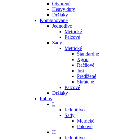
Otvorené
Heavy duty
Držiaky
Kombinované
Jednotlivo
Metrické
Palcové
Sady
Metrické
Štandardné
Xgrip
Račňové
Just
Predĺžené
Skrátené
Palcové
Držiaky
Imbus
L
Jednotlivo
Sady
Metrické
Palcové
H
Jednotlivo