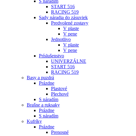
S náradím
START 516
RACING 519
Sady náradia do zásuviek
Predvolené zostavy
V plaste
V pene
Jednotlivo
V plaste
V pene
Príslušenstvo
UNIVERZÁLNE
START 516
RACING 519
Basy a puzdrá
Prázdne
Plastové
Plechové
S náradím
Brašne a ruksaky
Prázdne
S náradím
Kufríky
Prázdne
Prenosné