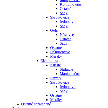
Kombinované
Ostatné
Sady
Skrutkovače
Jednotlivo
Sady
Gola
Nástavce
Ostatné
Sady
Ostatné
Príslušenstvo
Meráky
Elektronika
Kliešte
Strihacie
Manipulačné
Pinzety
Skrutkovače
Jednotlivo
Sady
Ostatné
Meráky
Ostatné nezaradené