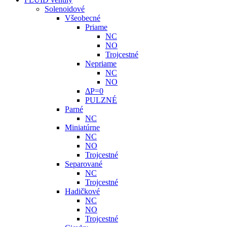
Solenoidové
Všeobecné
Priame
NC
NO
Trojcestné
Nepriame
NC
NO
ΔP=0
PULZNÉ
Parné
NC
Miniatúrne
NC
NO
Trojcestné
Separované
NC
Trojcestné
Hadičkové
NC
NO
Trojcestné