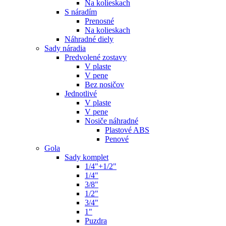
Na kolieskach
S náradím
Prenosné
Na kolieskach
Náhradné diely
Sady náradia
Predvolené zostavy
V plaste
V pene
Bez nosičov
Jednotlivé
V plaste
V pene
Nosiče náhradné
Plastové ABS
Penové
Gola
Sady komplet
1/4"+1/2"
1/4"
3/8"
1/2"
3/4"
1"
Puzdra