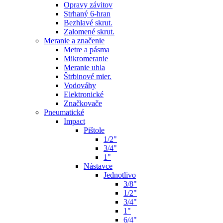
Opravy závitov
Strhaný 6-hran
Bezhlavé skrut.
Zalomené skrut.
Meranie a značenie
Metre a pásma
Mikromeranie
Meranie uhla
Štrbinové mier.
Vodováhy
Elektronické
Značkovače
Pneumatické
Impact
Pištole
1/2"
3/4"
1"
Nástavce
Jednotlivo
3/8"
1/2"
3/4"
1"
6/4"