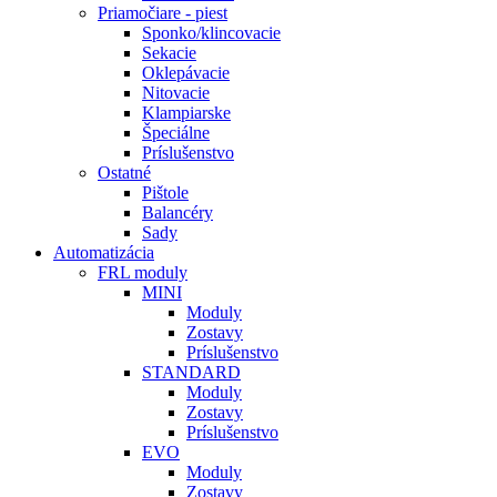
Priamočiare - piest
Sponko/klincovacie
Sekacie
Oklepávacie
Nitovacie
Klampiarske
Špeciálne
Príslušenstvo
Ostatné
Pištole
Balancéry
Sady
Automatizácia
FRL moduly
MINI
Moduly
Zostavy
Príslušenstvo
STANDARD
Moduly
Zostavy
Príslušenstvo
EVO
Moduly
Zostavy