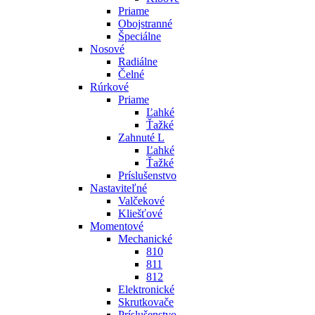
Priame
Obojstranné
Špeciálne
Nosové
Radiálne
Čelné
Rúrkové
Priame
Ľahké
Ťažké
Zahnuté L
Ľahké
Ťažké
Príslušenstvo
Nastaviteľné
Valčekové
Kliešťové
Momentové
Mechanické
810
811
812
Elektronické
Skrutkovače
Príslušenstvo