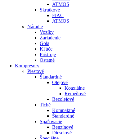
ATMOS
Skrutkové
FIAC
ATMOS
Náradie
Vozíky
Zariadenie
Gola
Kľúče
Prístroje
Ostatné
Kompresory
Piestové
Štandardné
Olejové
Koaxiálne
Remeňové
Bezolejové
Tiché
Kompaktné
Štandardné
Spaľovacie
Benzínové
Dieselové
Špeciálne