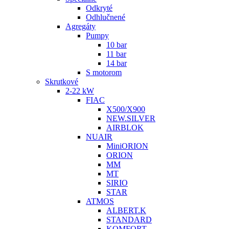
Odkryté
Odhlučnené
Agregáty
Pumpy
10 bar
11 bar
14 bar
S motorom
Skrutkové
2-22 kW
FIAC
X500/X900
NEW.SILVER
AIRBLOK
NUAIR
MiniORION
ORION
MM
MT
SIRIO
STAR
ATMOS
ALBERT.K
STANDARD
KOMFORT