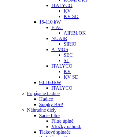
ITALYCO
KV
KV SD
15-110 kW
FIAC
AIRBLOK
NUAIR
SIRIO
ATMOS
SEC
ST
ITALYCO
KV
KV SD
90-160 kW
ITALYCO
Pripájacie hadice
Hadice
Spojky BSP
Náhradné diely
Sacie filtre
Filtre úplné
Vložky náhrad.
Tlakové spínače