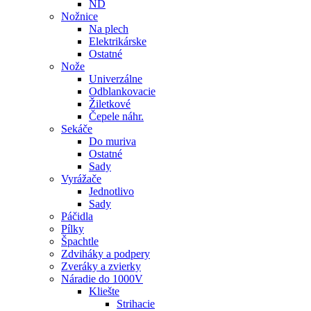
ND
Nožnice
Na plech
Elektrikárske
Ostatné
Nože
Univerzálne
Odblankovacie
Žiletkové
Čepele náhr.
Sekáče
Do muriva
Ostatné
Sady
Vyrážače
Jednotlivo
Sady
Páčidla
Pílky
Špachtle
Zdviháky a podpery
Zveráky a zvierky
Náradie do 1000V
Kliešte
Strihacie