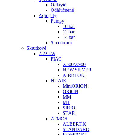
Odkryté
Odhlučnené
Agregáty
Pumpy
10 bar
11 bar
14 bar
S motorom
Skrutkové
2-22 kW
FIAC
X500/X900
NEW.SILVER
AIRBLOK
NUAIR
MiniORION
ORION
MM
MT
SIRIO
STAR
ATMOS
ALBERT.K
STANDARD
KOMFORT