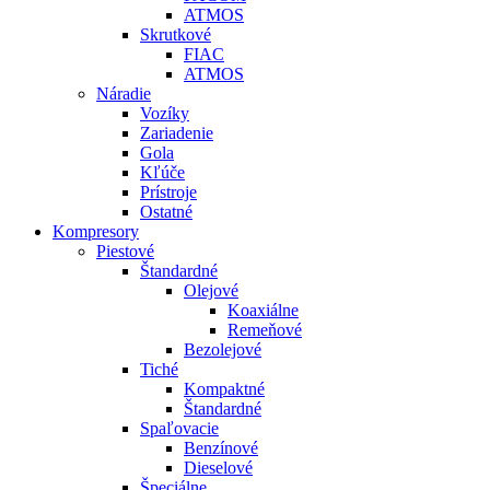
ATMOS
Skrutkové
FIAC
ATMOS
Náradie
Vozíky
Zariadenie
Gola
Kľúče
Prístroje
Ostatné
Kompresory
Piestové
Štandardné
Olejové
Koaxiálne
Remeňové
Bezolejové
Tiché
Kompaktné
Štandardné
Spaľovacie
Benzínové
Dieselové
Špeciálne