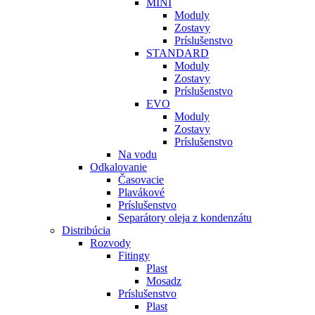
MINI
Moduly
Zostavy
Príslušenstvo
STANDARD
Moduly
Zostavy
Príslušenstvo
EVO
Moduly
Zostavy
Príslušenstvo
Na vodu
Odkalovanie
Časovacie
Plavákové
Príslušenstvo
Separátory oleja z kondenzátu
Distribúcia
Rozvody
Fitingy
Plast
Mosadz
Príslušenstvo
Plast