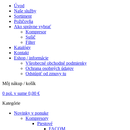
Úvod
Naše služby
Sortiment
Požičovňa
Ako správne vybrať
Kompresor
Sušič
Filter
Katalógy
Kontakt
Eshop / informácie
Všeobecné obchodné podmienky
Ochrana osobných údajov
Odstúpiť od zmuvy tu
Môj nákup / košík
0
pol. v sume
0,00
€
Kategórie
Novinky v ponuke
Kompresory
Piestové
FACOM