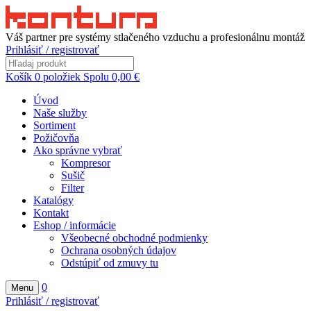
Váš partner pre systémy stlačeného vzduchu a profesionálnu montáž
Prihlásiť / registrovať
Košík
0
položiek
Spolu
0,00
€
Úvod
Naše služby
Sortiment
Požičovňa
Ako správne vybrať
Kompresor
Sušič
Filter
Katalógy
Kontakt
Eshop / informácie
Všeobecné obchodné podmienky
Ochrana osobných údajov
Odstúpiť od zmuvy tu
0
Menu
Prihlásiť / registrovať