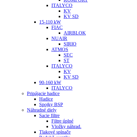
ITALYCO
KV
KV SD
15-110 kW
FIAC
AIRBLOK
NUAIR
SIRIO
ATMOS
SEC
ST
ITALYCO
KV
KV SD
90-160 kW
ITALYCO
Pripájacie hadice
Hadice
Spojky BSP
Náhradné diely
Sacie filtre
Filtre úplné
Vložky náhrad.
Tlakové spínače