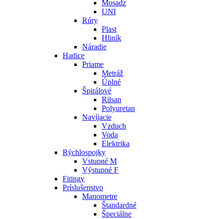
Mosadz
UNI
Rúry
Plast
Hliník
Náradie
Hadice
Priame
Metráž
Úplné
Špirálové
Rilsan
Polyuretan
Navíjacie
Vzduch
Voda
Elektrika
Rýchlospojky
Vstupné M
Výstupné F
Fitingy
Príslušenstvo
Manometre
Štandardné
Špeciálne