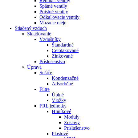
Redukč. ventily
Spätné ventily
Poistné ventily
Odkaľovacie ventily
Mazacie oleje
Stlačený vzduch
Skladovanie
Vzdušníky
Štandardné
Celolakované
Zinkované
Príslušenstvo
Úprava
Sušiče
Kondenzačné
Adsorbčné
Filtre
Úplné
Vložky
FRL jednotky
Hliníkové
Moduly
Zostavy
Príslušenstvo
Plastové