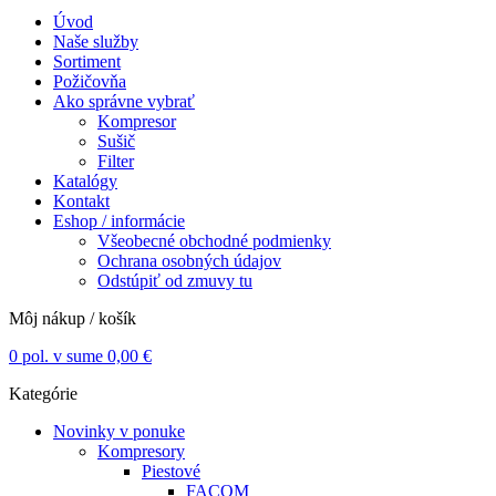
Úvod
Naše služby
Sortiment
Požičovňa
Ako správne vybrať
Kompresor
Sušič
Filter
Katalógy
Kontakt
Eshop / informácie
Všeobecné obchodné podmienky
Ochrana osobných údajov
Odstúpiť od zmuvy tu
Môj nákup / košík
0
pol. v sume
0,00
€
Kategórie
Novinky v ponuke
Kompresory
Piestové
FACOM