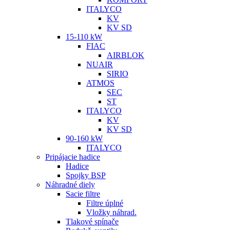
ITALYCO
KV
KV SD
15-110 kW
FIAC
AIRBLOK
NUAIR
SIRIO
ATMOS
SEC
ST
ITALYCO
KV
KV SD
90-160 kW
ITALYCO
Pripájacie hadice
Hadice
Spojky BSP
Náhradné diely
Sacie filtre
Filtre úplné
Vložky náhrad.
Tlakové spínače