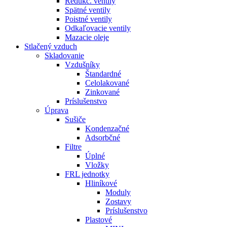
Redukč. ventily
Spätné ventily
Poistné ventily
Odkaľovacie ventily
Mazacie oleje
Stlačený vzduch
Skladovanie
Vzdušníky
Štandardné
Celolakované
Zinkované
Príslušenstvo
Úprava
Sušiče
Kondenzačné
Adsorbčné
Filtre
Úplné
Vložky
FRL jednotky
Hliníkové
Moduly
Zostavy
Príslušenstvo
Plastové