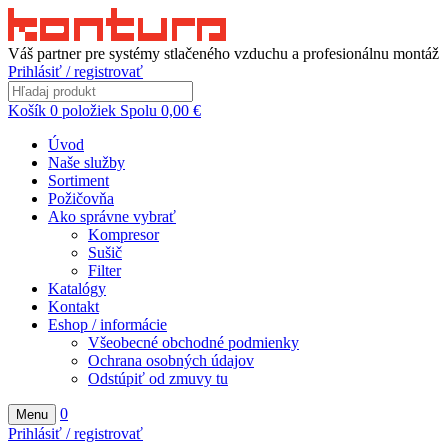
Váš partner pre systémy stlačeného vzduchu a profesionálnu montáž
Prihlásiť / registrovať
Košík
0
položiek
Spolu
0,00
€
Úvod
Naše služby
Sortiment
Požičovňa
Ako správne vybrať
Kompresor
Sušič
Filter
Katalógy
Kontakt
Eshop / informácie
Všeobecné obchodné podmienky
Ochrana osobných údajov
Odstúpiť od zmuvy tu
0
Menu
Prihlásiť / registrovať