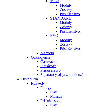
MINI
Moduly
Zostavy
Príslušenstvo
STANDARD
Moduly
Zostavy
Príslušenstvo
EVO
Moduly
Zostavy
Príslušenstvo
Na vodu
Odkalovanie
Časovacie
Plavákové
Príslušenstvo
Separátory oleja z kondenzátu
Distribúcia
Rozvody
Fitingy
Plast
Mosadz
Príslušenstvo
Plast