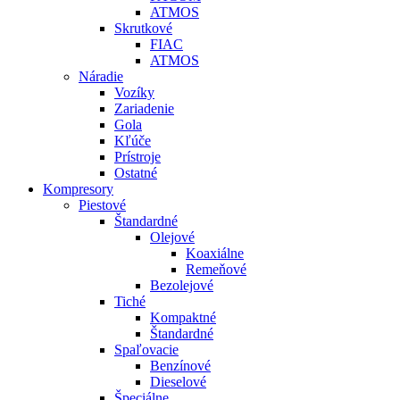
ATMOS
Skrutkové
FIAC
ATMOS
Náradie
Vozíky
Zariadenie
Gola
Kľúče
Prístroje
Ostatné
Kompresory
Piestové
Štandardné
Olejové
Koaxiálne
Remeňové
Bezolejové
Tiché
Kompaktné
Štandardné
Spaľovacie
Benzínové
Dieselové
Špeciálne