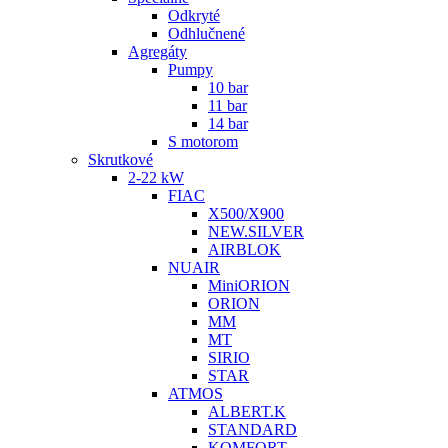
Odkryté
Odhlučnené
Agregáty
Pumpy
10 bar
11 bar
14 bar
S motorom
Skrutkové
2-22 kW
FIAC
X500/X900
NEW.SILVER
AIRBLOK
NUAIR
MiniORION
ORION
MM
MT
SIRIO
STAR
ATMOS
ALBERT.K
STANDARD
KOMFORT