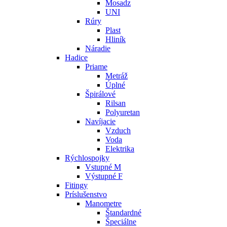
Mosadz
UNI
Rúry
Plast
Hliník
Náradie
Hadice
Priame
Metráž
Úplné
Špirálové
Rilsan
Polyuretan
Navíjacie
Vzduch
Voda
Elektrika
Rýchlospojky
Vstupné M
Výstupné F
Fitingy
Príslušenstvo
Manometre
Štandardné
Špeciálne