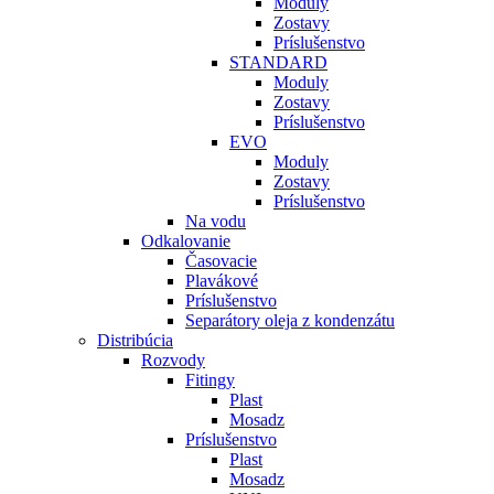
Moduly
Zostavy
Príslušenstvo
STANDARD
Moduly
Zostavy
Príslušenstvo
EVO
Moduly
Zostavy
Príslušenstvo
Na vodu
Odkalovanie
Časovacie
Plavákové
Príslušenstvo
Separátory oleja z kondenzátu
Distribúcia
Rozvody
Fitingy
Plast
Mosadz
Príslušenstvo
Plast
Mosadz