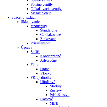
Spätné ventily
Poistné ventily
Odkaľovacie ventily
Mazacie oleje
Stlačený vzduch
Skladovanie
Vzdušníky
Štandardné
Celolakované
Zinkované
Príslušenstvo
Úprava
Sušiče
Kondenzačné
Adsorbčné
Filtre
Úplné
Vložky
FRL jednotky
Hliníkové
Moduly
Zostavy
Príslušenstvo
Plastové
MINI