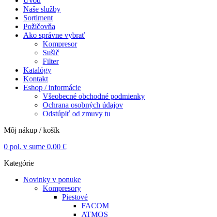
Úvod
Naše služby
Sortiment
Požičovňa
Ako správne vybrať
Kompresor
Sušič
Filter
Katalógy
Kontakt
Eshop / informácie
Všeobecné obchodné podmienky
Ochrana osobných údajov
Odstúpiť od zmuvy tu
Môj nákup / košík
0
pol. v sume
0,00
€
Kategórie
Novinky v ponuke
Kompresory
Piestové
FACOM
ATMOS