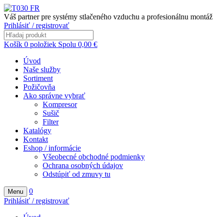
Váš partner pre systémy stlačeného vzduchu a profesionálnu montáž
Prihlásiť / registrovať
Košík
0
položiek
Spolu
0,00
€
Úvod
Naše služby
Sortiment
Požičovňa
Ako správne vybrať
Kompresor
Sušič
Filter
Katalógy
Kontakt
Eshop / informácie
Všeobecné obchodné podmienky
Ochrana osobných údajov
Odstúpiť od zmuvy tu
0
Menu
Prihlásiť / registrovať