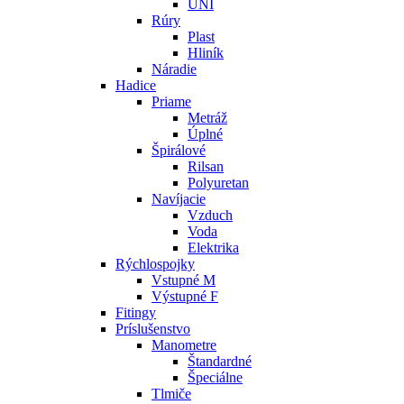
UNI
Rúry
Plast
Hliník
Náradie
Hadice
Priame
Metráž
Úplné
Špirálové
Rilsan
Polyuretan
Navíjacie
Vzduch
Voda
Elektrika
Rýchlospojky
Vstupné M
Výstupné F
Fitingy
Príslušenstvo
Manometre
Štandardné
Špeciálne
Tlmiče