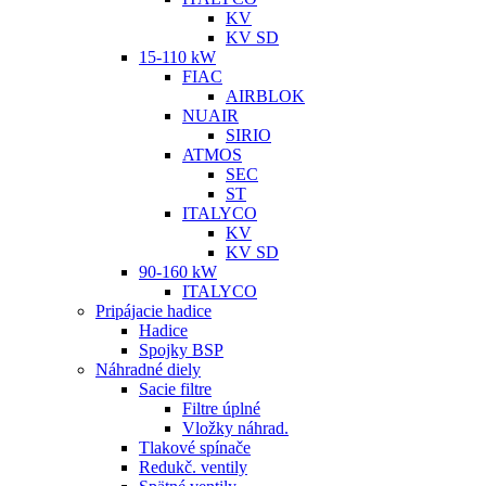
KV
KV SD
15-110 kW
FIAC
AIRBLOK
NUAIR
SIRIO
ATMOS
SEC
ST
ITALYCO
KV
KV SD
90-160 kW
ITALYCO
Pripájacie hadice
Hadice
Spojky BSP
Náhradné diely
Sacie filtre
Filtre úplné
Vložky náhrad.
Tlakové spínače
Redukč. ventily