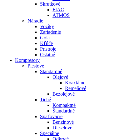
Skrutkové
FIAC
ATMOS
Náradie
Vozíky
Zariadenie
Gola
Kľúče
Prístroje
Ostatné
Kompresory
Piestové
Štandardné
Olejové
Koaxiálne
Remeňové
Bezolejové
Tiché
Kompaktné
Štandardné
Spaľovacie
Benzínové
Dieselové
Špeciálne
Odkryté