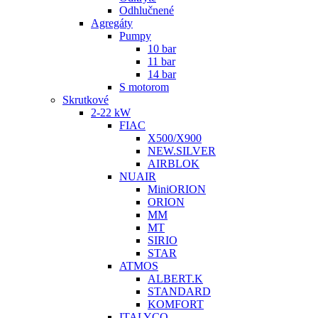
Odhlučnené
Agregáty
Pumpy
10 bar
11 bar
14 bar
S motorom
Skrutkové
2-22 kW
FIAC
X500/X900
NEW.SILVER
AIRBLOK
NUAIR
MiniORION
ORION
MM
MT
SIRIO
STAR
ATMOS
ALBERT.K
STANDARD
KOMFORT
ITALYCO