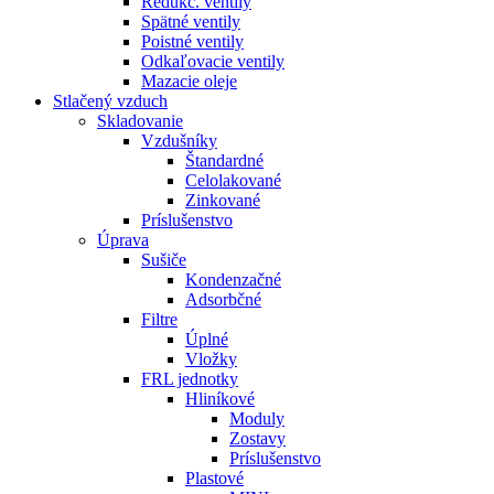
Redukč. ventily
Spätné ventily
Poistné ventily
Odkaľovacie ventily
Mazacie oleje
Stlačený vzduch
Skladovanie
Vzdušníky
Štandardné
Celolakované
Zinkované
Príslušenstvo
Úprava
Sušiče
Kondenzačné
Adsorbčné
Filtre
Úplné
Vložky
FRL jednotky
Hliníkové
Moduly
Zostavy
Príslušenstvo
Plastové