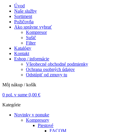
Úvod
Naše služby
Sortiment
Požičovňa
Ako správne vybrať
Kompresor
Sušič
Filter
Katalógy
Kontakt
Eshop / informácie
Všeobecné obchodné podmienky
Ochrana osobných údajov
Odstúpiť od zmuvy tu
Môj nákup / košík
0
pol. v sume
0,00
€
Kategórie
Novinky v ponuke
Kompresory
Piestové
FACOM