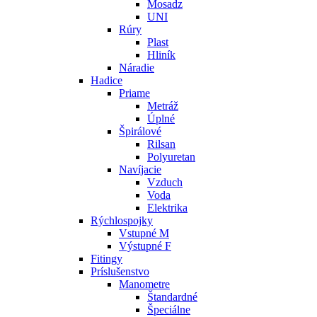
Mosadz
UNI
Rúry
Plast
Hliník
Náradie
Hadice
Priame
Metráž
Úplné
Špirálové
Rilsan
Polyuretan
Navíjacie
Vzduch
Voda
Elektrika
Rýchlospojky
Vstupné M
Výstupné F
Fitingy
Príslušenstvo
Manometre
Štandardné
Špeciálne