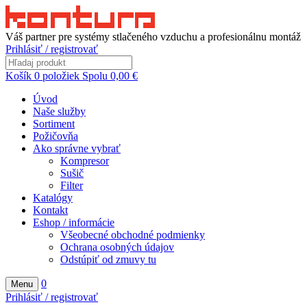
Váš partner pre systémy stlačeného vzduchu a profesionálnu montáž
Prihlásiť / registrovať
Košík
0
položiek
Spolu
0,00
€
Úvod
Naše služby
Sortiment
Požičovňa
Ako správne vybrať
Kompresor
Sušič
Filter
Katalógy
Kontakt
Eshop / informácie
Všeobecné obchodné podmienky
Ochrana osobných údajov
Odstúpiť od zmuvy tu
0
Menu
Prihlásiť / registrovať