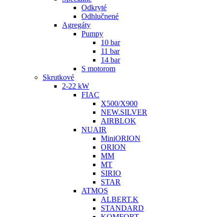
Odkryté
Odhlučnené
Agregáty
Pumpy
10 bar
11 bar
14 bar
S motorom
Skrutkové
2-22 kW
FIAC
X500/X900
NEW.SILVER
AIRBLOK
NUAIR
MiniORION
ORION
MM
MT
SIRIO
STAR
ATMOS
ALBERT.K
STANDARD
KOMFORT