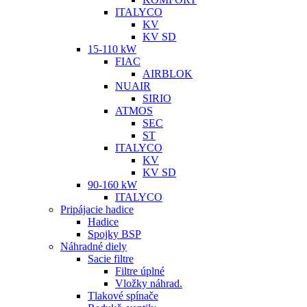
ITALYCO
KV
KV SD
15-110 kW
FIAC
AIRBLOK
NUAIR
SIRIO
ATMOS
SEC
ST
ITALYCO
KV
KV SD
90-160 kW
ITALYCO
Pripájacie hadice
Hadice
Spojky BSP
Náhradné diely
Sacie filtre
Filtre úplné
Vložky náhrad.
Tlakové spínače