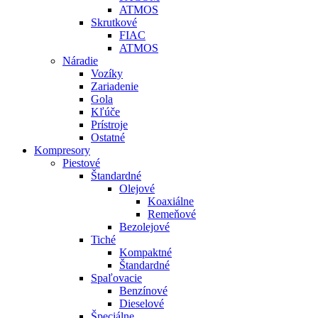
ATMOS
Skrutkové
FIAC
ATMOS
Náradie
Vozíky
Zariadenie
Gola
Kľúče
Prístroje
Ostatné
Kompresory
Piestové
Štandardné
Olejové
Koaxiálne
Remeňové
Bezolejové
Tiché
Kompaktné
Štandardné
Spaľovacie
Benzínové
Dieselové
Špeciálne