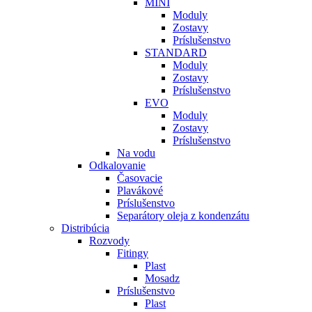
MINI
Moduly
Zostavy
Príslušenstvo
STANDARD
Moduly
Zostavy
Príslušenstvo
EVO
Moduly
Zostavy
Príslušenstvo
Na vodu
Odkalovanie
Časovacie
Plavákové
Príslušenstvo
Separátory oleja z kondenzátu
Distribúcia
Rozvody
Fitingy
Plast
Mosadz
Príslušenstvo
Plast