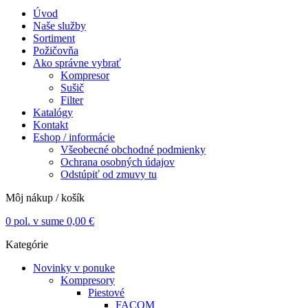
Úvod
Naše služby
Sortiment
Požičovňa
Ako správne vybrať
Kompresor
Sušič
Filter
Katalógy
Kontakt
Eshop / informácie
Všeobecné obchodné podmienky
Ochrana osobných údajov
Odstúpiť od zmuvy tu
Môj nákup / košík
0
pol. v sume
0,00
€
Kategórie
Novinky v ponuke
Kompresory
Piestové
FACOM