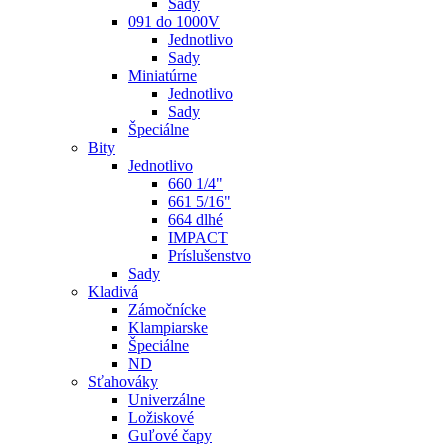
Sady
091 do 1000V
Jednotlivo
Sady
Miniatúrne
Jednotlivo
Sady
Špeciálne
Bity
Jednotlivo
660 1/4"
661 5/16"
664 dlhé
IMPACT
Príslušenstvo
Sady
Kladivá
Zámočnícke
Klampiarske
Špeciálne
ND
Sťahováky
Univerzálne
Ložiskové
Guľové čapy