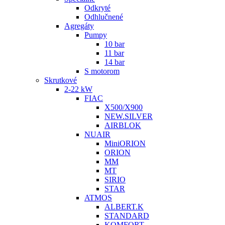
Odkryté
Odhlučnené
Agregáty
Pumpy
10 bar
11 bar
14 bar
S motorom
Skrutkové
2-22 kW
FIAC
X500/X900
NEW.SILVER
AIRBLOK
NUAIR
MiniORION
ORION
MM
MT
SIRIO
STAR
ATMOS
ALBERT.K
STANDARD
KOMFORT