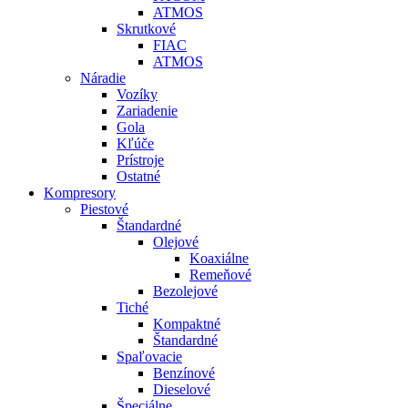
ATMOS
Skrutkové
FIAC
ATMOS
Náradie
Vozíky
Zariadenie
Gola
Kľúče
Prístroje
Ostatné
Kompresory
Piestové
Štandardné
Olejové
Koaxiálne
Remeňové
Bezolejové
Tiché
Kompaktné
Štandardné
Spaľovacie
Benzínové
Dieselové
Špeciálne