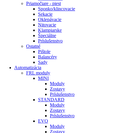
Priamočiare - piest
Sponko/klincovacie
Sekacie
Oklepávacie
Nitovacie
Klampiarske
Špeciálne
Príslušenstvo
Ostatné
Pištole
Balancéry
Sady
Automatizácia
FRL moduly
MINI
Moduly
Zostavy
Príslušenstvo
STANDARD
Moduly
Zostavy
Príslušenstvo
EVO
Moduly
Zostavy