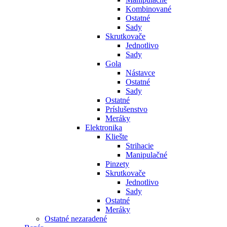
Kombinované
Ostatné
Sady
Skrutkovače
Jednotlivo
Sady
Gola
Nástavce
Ostatné
Sady
Ostatné
Príslušenstvo
Meráky
Elektronika
Kliešte
Strihacie
Manipulačné
Pinzety
Skrutkovače
Jednotlivo
Sady
Ostatné
Meráky
Ostatné nezaradené