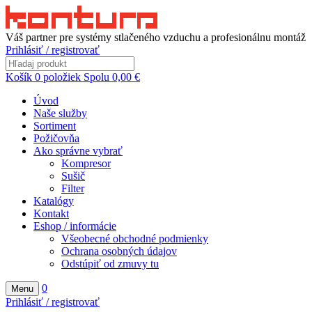
Váš partner pre systémy stlačeného vzduchu a profesionálnu montáž
Prihlásiť / registrovať
Košík
0
položiek
Spolu
0,00
€
Úvod
Naše služby
Sortiment
Požičovňa
Ako správne vybrať
Kompresor
Sušič
Filter
Katalógy
Kontakt
Eshop / informácie
Všeobecné obchodné podmienky
Ochrana osobných údajov
Odstúpiť od zmuvy tu
0
Menu
Prihlásiť / registrovať