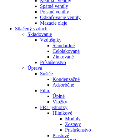
Redukč. ventily
Spätné ventily
Poistné ventily
Odkaľovacie ventily
Mazacie oleje
Stlačený vzduch
Skladovanie
Vzdušníky
Štandardné
Celolakované
Zinkované
Príslušenstvo
Úprava
Sušiče
Kondenzačné
Adsorbčné
Filtre
Úplné
Vložky
FRL jednotky
Hliníkové
Moduly
Zostavy
Príslušenstvo
Plastové