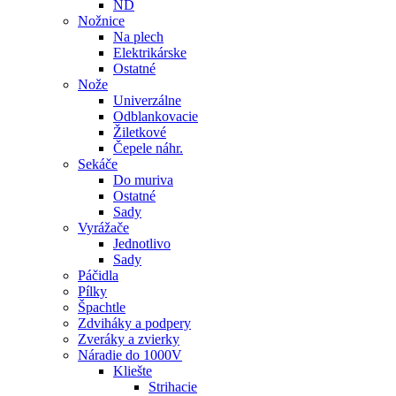
ND
Nožnice
Na plech
Elektrikárske
Ostatné
Nože
Univerzálne
Odblankovacie
Žiletkové
Čepele náhr.
Sekáče
Do muriva
Ostatné
Sady
Vyrážače
Jednotlivo
Sady
Páčidla
Pílky
Špachtle
Zdviháky a podpery
Zveráky a zvierky
Náradie do 1000V
Kliešte
Strihacie