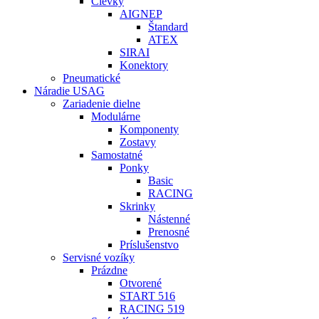
Cievky
AIGNEP
Štandard
ATEX
SIRAI
Konektory
Pneumatické
Náradie USAG
Zariadenie dielne
Modulárne
Komponenty
Zostavy
Samostatné
Ponky
Basic
RACING
Skrinky
Nástenné
Prenosné
Príslušenstvo
Servisné vozíky
Prázdne
Otvorené
START 516
RACING 519