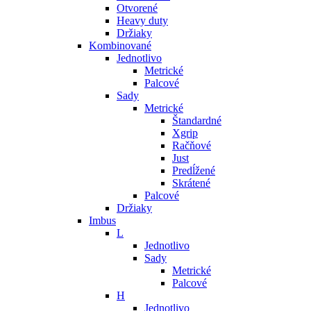
Otvorené
Heavy duty
Držiaky
Kombinované
Jednotlivo
Metrické
Palcové
Sady
Metrické
Štandardné
Xgrip
Račňové
Just
Predĺžené
Skrátené
Palcové
Držiaky
Imbus
L
Jednotlivo
Sady
Metrické
Palcové
H
Jednotlivo