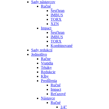
Sady nástavcov
Ručné
Šesťhran
IMBUS
TORX
XZN
Impact
Šesťhran
IMBUS
TORX
Kombinované
Sady redukcií
Jednotlivo
Račne
Vratidla
Trháky
Redukcie
Kĺby
Predĺženia
Ručné
Impact
Reťazové
Nástavce
Ručné
1/4"