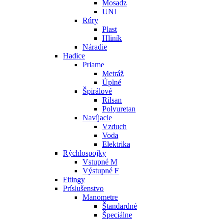
Mosadz
UNI
Rúry
Plast
Hliník
Náradie
Hadice
Priame
Metráž
Úplné
Špirálové
Rilsan
Polyuretan
Navíjacie
Vzduch
Voda
Elektrika
Rýchlospojky
Vstupné M
Výstupné F
Fitingy
Príslušenstvo
Manometre
Štandardné
Špeciálne