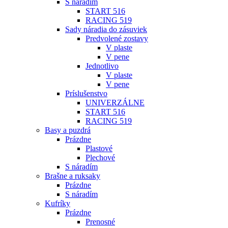
S náradím
START 516
RACING 519
Sady náradia do zásuviek
Predvolené zostavy
V plaste
V pene
Jednotlivo
V plaste
V pene
Príslušenstvo
UNIVERZÁLNE
START 516
RACING 519
Basy a puzdrá
Prázdne
Plastové
Plechové
S náradím
Brašne a ruksaky
Prázdne
S náradím
Kufríky
Prázdne
Prenosné