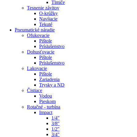
Tlmiče
Tesnenie závitov
O-krúžky
Navíjacie
Tekuté
Pneumatické náradie
Ofukovacie
Pištole
Príslušenstvo
Dohusťovacie
Pištole
Príslušenstvo
Lakovacie
Pištole
Zariadenia
Trysky a ND
Čistiace
Vodou
Pieskom
Rotačné - turbína
Impact
1/4"
3/8"
1/2"
3/4"