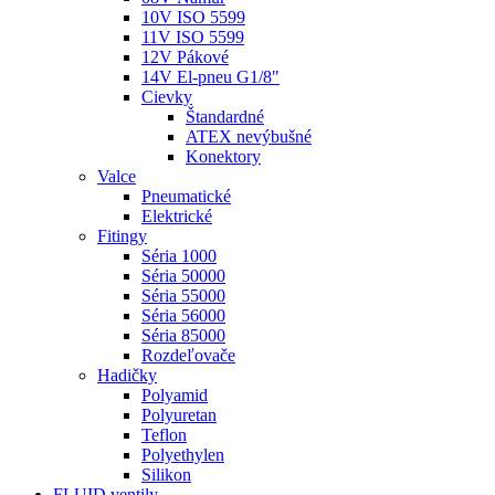
10V ISO 5599
11V ISO 5599
12V Pákové
14V El-pneu G1/8"
Cievky
Štandardné
ATEX nevýbušné
Konektory
Valce
Pneumatické
Elektrické
Fitingy
Séria 1000
Séria 50000
Séria 55000
Séria 56000
Séria 85000
Rozdeľovače
Hadičky
Polyamid
Polyuretan
Teflon
Polyethylen
Silikon
FLUID ventily