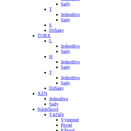
Sady
T
Jednotlivo
Sady
S
Držiaky
TORX
L
Jednotlivo
Sady
H
Jednotlivo
Sady
T
Jednotlivo
Sady
Držiaky
XZN
Jednotlivo
Sady
Nástrčkové
T-kľúče
Výmenné
Pevné
Kĺbové