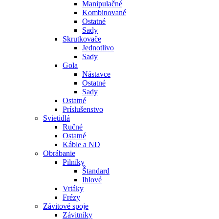
Manipulačné
Kombinované
Ostatné
Sady
Skrutkovače
Jednotlivo
Sady
Gola
Nástavce
Ostatné
Sady
Ostatné
Príslušenstvo
Svietidlá
Ručné
Ostatné
Káble a ND
Obrábanie
Pilníky
Štandard
Ihlové
Vrtáky
Frézy
Závitové spoje
Závitníky