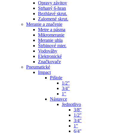
Opravy závitov
Strhaný 6-hran
Bezhlavé skrut.
Zalomené skrut.
Meranie a značenie
Metre a pásma
Mikromeranie
Meranie uhla
Štrbinové mier.
Vodováhy
Elektronické
Značkovače
Pneumatické
Impact
Pištole
1/2"
3/4"
1"
Nástavce
Jednotlivo
3/8"
1/2"
3/4"
1"
6/4"