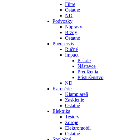
Filtre
Ostatné
ND
Podvozky
Nápravy
Brzdy
Ostatné
Pneuservis
Ručné
Impact
Pištole
Nástavce
Predĺženia
Príslušenstvo
ND
Karosérie
Klampiareň
Zasklenie
Ostatné
Elektrika
Testery
Zdroje
Elektromobil
Ostatné
Spoločné