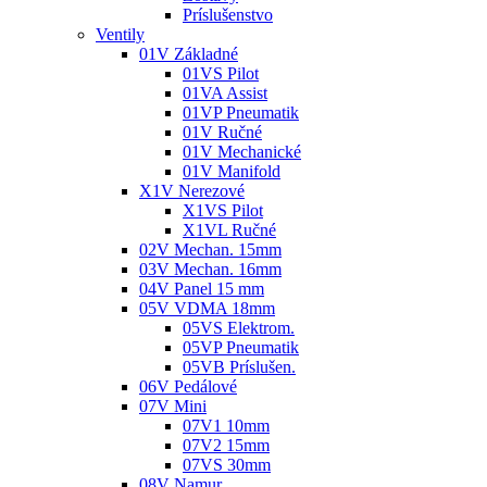
Príslušenstvo
Ventily
01V Základné
01VS Pilot
01VA Assist
01VP Pneumatik
01V Ručné
01V Mechanické
01V Manifold
X1V Nerezové
X1VS Pilot
X1VL Ručné
02V Mechan. 15mm
03V Mechan. 16mm
04V Panel 15 mm
05V VDMA 18mm
05VS Elektrom.
05VP Pneumatik
05VB Príslušen.
06V Pedálové
07V Mini
07V1 10mm
07V2 15mm
07VS 30mm
08V Namur