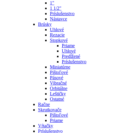
1"
1 1/2"
Príslušenstvo
Nástavce
Brúsky
Uhlové
Rezacie
Stopkové
Priame
Uhlové
Predĺžené
Príslušenstvo
Miniatúrne
Pištoľové
Pásové
Vibračné
Orbitálne
Leštičky
Ostatné
Račne
Skrutkovače
Pištoľové
Priame
Vŕtačky
Príslušenstvo