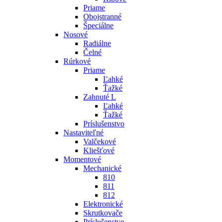
Priame
Obojstranné
Špeciálne
Nosové
Radiálne
Čelné
Rúrkové
Priame
Ľahké
Ťažké
Zahnuté L
Ľahké
Ťažké
Príslušenstvo
Nastaviteľné
Valčekové
Kliešťové
Momentové
Mechanické
810
811
812
Elektronické
Skrutkovače
Príslušenstvo