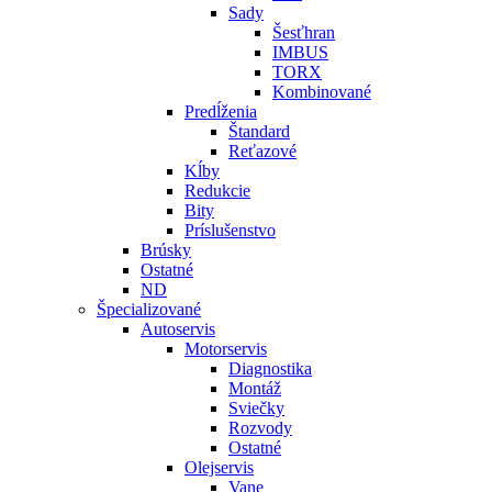
Sady
Šesťhran
IMBUS
TORX
Kombinované
Predĺženia
Štandard
Reťazové
Kĺby
Redukcie
Bity
Príslušenstvo
Brúsky
Ostatné
ND
Špecializované
Autoservis
Motorservis
Diagnostika
Montáž
Sviečky
Rozvody
Ostatné
Olejservis
Vane