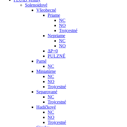
Solenoidové
Všeobecné
Priame
NC
NO
Trojcestné
Nepriame
NC
NO
ΔP=0
PULZNÉ
Parné
NC
Miniatúrne
NC
NO
Trojcestné
Separované
NC
Trojcestné
Hadičkové
NC
NO
Trojcestné