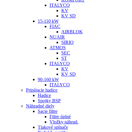
ITALYCO
KV
KV SD
15-110 kW
FIAC
AIRBLOK
NUAIR
SIRIO
ATMOS
SEC
ST
ITALYCO
KV
KV SD
90-160 kW
ITALYCO
Pripájacie hadice
Hadice
Spojky BSP
Náhradné diely
Sacie filtre
Filtre úplné
Vložky náhrad.
Tlakové spínače