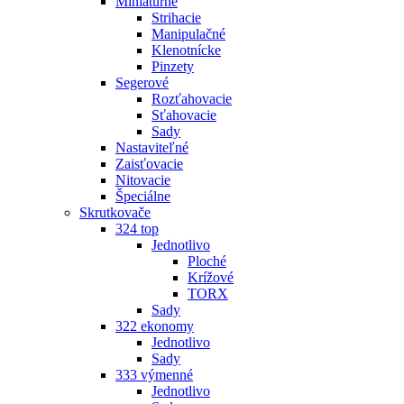
Miniatúrne
Strihacie
Manipulačné
Klenotnícke
Pinzety
Segerové
Rozťahovacie
Sťahovacie
Sady
Nastaviteľné
Zaisťovacie
Nitovacie
Špeciálne
Skrutkovače
324 top
Jednotlivo
Ploché
Krížové
TORX
Sady
322 ekonomy
Jednotlivo
Sady
333 výmenné
Jednotlivo