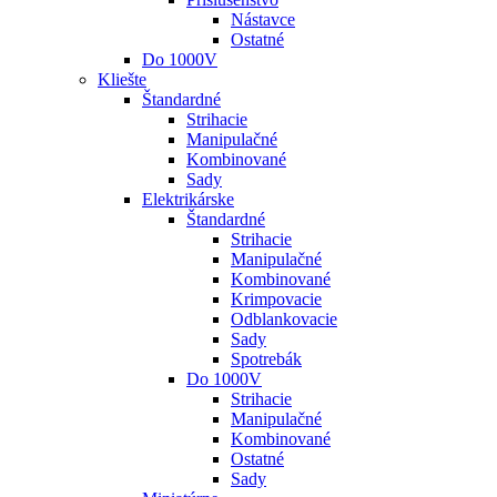
Nástavce
Ostatné
Do 1000V
Kliešte
Štandardné
Strihacie
Manipulačné
Kombinované
Sady
Elektrikárske
Štandardné
Strihacie
Manipulačné
Kombinované
Krimpovacie
Odblankovacie
Sady
Spotrebák
Do 1000V
Strihacie
Manipulačné
Kombinované
Ostatné
Sady