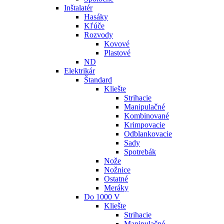
Inštalatér
Hasáky
Kľúče
Rozvody
Kovové
Plastové
ND
Elektrikár
Štandard
Kliešte
Strihacie
Manipulačné
Kombinované
Krimpovacie
Odblankovacie
Sady
Spotrebák
Nože
Nožnice
Ostatné
Meráky
Do 1000 V
Kliešte
Strihacie
Manipulačné