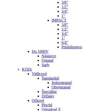
3/8"
1/2"
3/4"
1"
IMPACT
3/8"
1/2"
3/4"
1"
6/4"
Príslušenstvo
Do 1000V
Nástavce
Ostatné
Sady
Kľúče
Vidlicové
Štandardné
Jednostranné
Obojstranné
Špeciálne
Držiaky
Očkové
Ploché
Odsadené Z