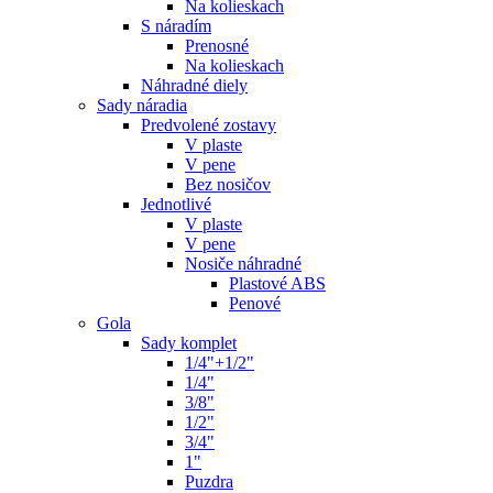
Na kolieskach
S náradím
Prenosné
Na kolieskach
Náhradné diely
Sady náradia
Predvolené zostavy
V plaste
V pene
Bez nosičov
Jednotlivé
V plaste
V pene
Nosiče náhradné
Plastové ABS
Penové
Gola
Sady komplet
1/4"+1/2"
1/4"
3/8"
1/2"
3/4"
1"
Puzdra