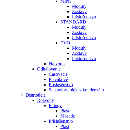
MINI
Moduly
Zostavy
Príslušenstvo
STANDARD
Moduly
Zostavy
Príslušenstvo
EVO
Moduly
Zostavy
Príslušenstvo
Na vodu
Odkalovanie
Časovacie
Plavákové
Príslušenstvo
Separátory oleja z kondenzátu
Distribúcia
Rozvody
Fitingy
Plast
Mosadz
Príslušenstvo
Plast