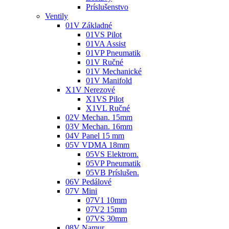
Príslušenstvo
Ventily
01V Základné
01VS Pilot
01VA Assist
01VP Pneumatik
01V Ručné
01V Mechanické
01V Manifold
X1V Nerezové
X1VS Pilot
X1VL Ručné
02V Mechan. 15mm
03V Mechan. 16mm
04V Panel 15 mm
05V VDMA 18mm
05VS Elektrom.
05VP Pneumatik
05VB Príslušen.
06V Pedálové
07V Mini
07V1 10mm
07V2 15mm
07VS 30mm
08V Namur