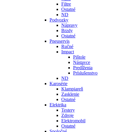
Filtre
Ostatné
ND
Podvozky
Nápravy
Brzdy
Ostatné
Pneuservis
Ručné
Impact
Pištole
Nástavce
Predĺženia
Príslušenstvo
ND
Karosérie
Klampiareň
Zasklenie
Ostatné
Elektrika
Testery
Zdroje
Elektromobil
Ostatné
Spoločné