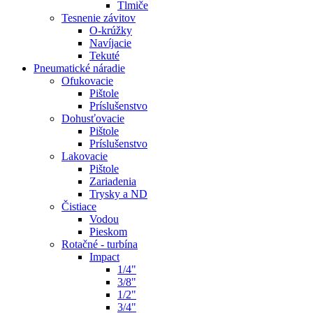
Tlmiče
Tesnenie závitov
O-krúžky
Navíjacie
Tekuté
Pneumatické náradie
Ofukovacie
Pištole
Príslušenstvo
Dohusťovacie
Pištole
Príslušenstvo
Lakovacie
Pištole
Zariadenia
Trysky a ND
Čistiace
Vodou
Pieskom
Rotačné - turbína
Impact
1/4"
3/8"
1/2"
3/4"