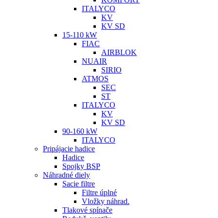
ITALYCO
KV
KV SD
15-110 kW
FIAC
AIRBLOK
NUAIR
SIRIO
ATMOS
SEC
ST
ITALYCO
KV
KV SD
90-160 kW
ITALYCO
Pripájacie hadice
Hadice
Spojky BSP
Náhradné diely
Sacie filtre
Filtre úplné
Vložky náhrad.
Tlakové spínače