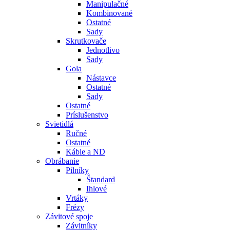
Manipulačné
Kombinované
Ostatné
Sady
Skrutkovače
Jednotlivo
Sady
Gola
Nástavce
Ostatné
Sady
Ostatné
Príslušenstvo
Svietidlá
Ručné
Ostatné
Káble a ND
Obrábanie
Pilníky
Štandard
Ihlové
Vrtáky
Frézy
Závitové spoje
Závitníky