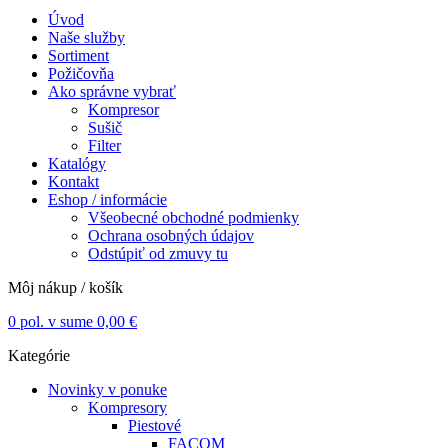
Úvod
Naše služby
Sortiment
Požičovňa
Ako správne vybrať
Kompresor
Sušič
Filter
Katalógy
Kontakt
Eshop / informácie
Všeobecné obchodné podmienky
Ochrana osobných údajov
Odstúpiť od zmuvy tu
Môj nákup / košík
0
pol. v sume
0,00
€
Kategórie
Novinky v ponuke
Kompresory
Piestové
FACOM