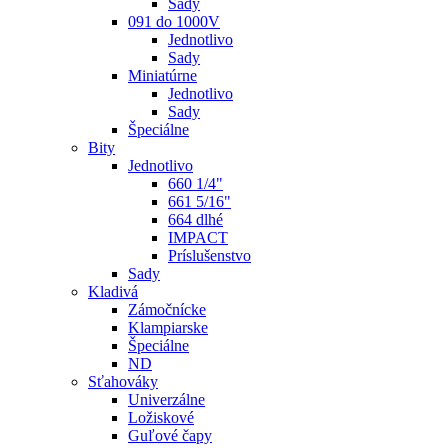
Sady
091 do 1000V
Jednotlivo
Sady
Miniatúrne
Jednotlivo
Sady
Špeciálne
Bity
Jednotlivo
660 1/4"
661 5/16"
664 dlhé
IMPACT
Príslušenstvo
Sady
Kladivá
Zámočnícke
Klampiarske
Špeciálne
ND
Sťahováky
Univerzálne
Ložiskové
Guľové čapy