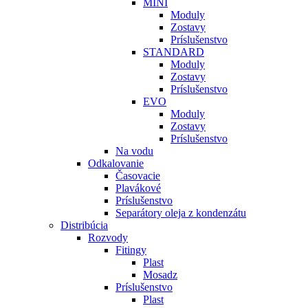
MINI
Moduly
Zostavy
Príslušenstvo
STANDARD
Moduly
Zostavy
Príslušenstvo
EVO
Moduly
Zostavy
Príslušenstvo
Na vodu
Odkalovanie
Časovacie
Plavákové
Príslušenstvo
Separátory oleja z kondenzátu
Distribúcia
Rozvody
Fitingy
Plast
Mosadz
Príslušenstvo
Plast