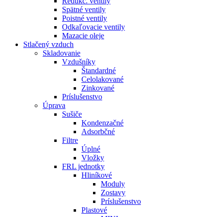
Redukč. ventily
Spätné ventily
Poistné ventily
Odkaľovacie ventily
Mazacie oleje
Stlačený vzduch
Skladovanie
Vzdušníky
Štandardné
Celolakované
Zinkované
Príslušenstvo
Úprava
Sušiče
Kondenzačné
Adsorbčné
Filtre
Úplné
Vložky
FRL jednotky
Hliníkové
Moduly
Zostavy
Príslušenstvo
Plastové