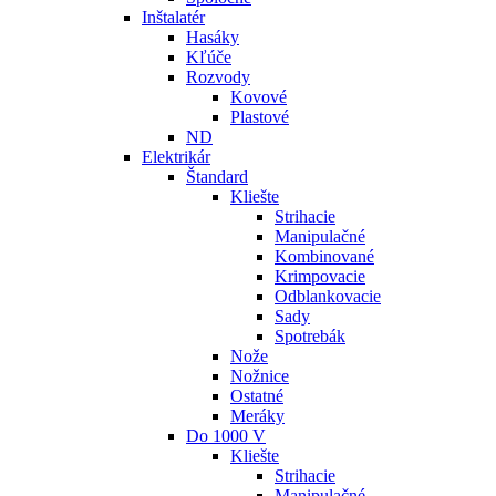
Inštalatér
Hasáky
Kľúče
Rozvody
Kovové
Plastové
ND
Elektrikár
Štandard
Kliešte
Strihacie
Manipulačné
Kombinované
Krimpovacie
Odblankovacie
Sady
Spotrebák
Nože
Nožnice
Ostatné
Meráky
Do 1000 V
Kliešte
Strihacie
Manipulačné