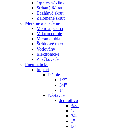
Opravy závitov
Strhaný 6-hran
Bezhlavé skrut.
Zalomené skrut.
Meranie a značenie
Metre a pásma
Mikromeranie
Meranie uhla
Štrbinové mier.
Vodováhy
Elektronické
Značkovače
Pneumatické
Impact
Pištole
1/2"
3/4"
1"
Nástavce
Jednotlivo
3/8"
1/2"
3/4"
1"
6/4"