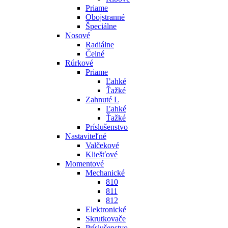
Priame
Obojstranné
Špeciálne
Nosové
Radiálne
Čelné
Rúrkové
Priame
Ľahké
Ťažké
Zahnuté L
Ľahké
Ťažké
Príslušenstvo
Nastaviteľné
Valčekové
Kliešťové
Momentové
Mechanické
810
811
812
Elektronické
Skrutkovače
Príslušenstvo