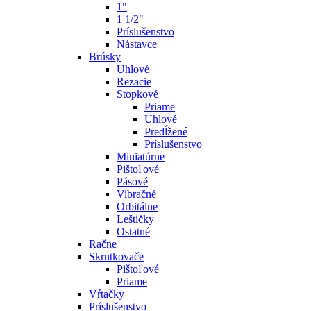
1"
1 1/2"
Príslušenstvo
Nástavce
Brúsky
Uhlové
Rezacie
Stopkové
Priame
Uhlové
Predĺžené
Príslušenstvo
Miniatúrne
Pištoľové
Pásové
Vibračné
Orbitálne
Leštičky
Ostatné
Račne
Skrutkovače
Pištoľové
Priame
Vŕtačky
Príslušenstvo