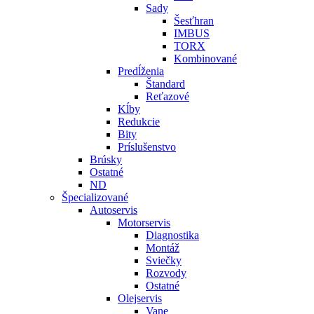
Sady
Šesťhran
IMBUS
TORX
Kombinované
Predĺženia
Štandard
Reťazové
Kĺby
Redukcie
Bity
Príslušenstvo
Brúsky
Ostatné
ND
Špecializované
Autoservis
Motorservis
Diagnostika
Montáž
Sviečky
Rozvody
Ostatné
Olejservis
Vane