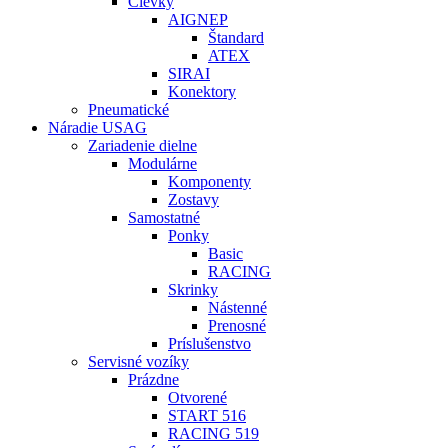
Cievky
AIGNEP
Štandard
ATEX
SIRAI
Konektory
Pneumatické
Náradie USAG
Zariadenie dielne
Modulárne
Komponenty
Zostavy
Samostatné
Ponky
Basic
RACING
Skrinky
Nástenné
Prenosné
Príslušenstvo
Servisné vozíky
Prázdne
Otvorené
START 516
RACING 519