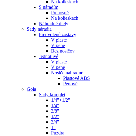
Na kolieskach
S náradím
Prenosné
Na kolieskach
Náhradné diely
Sady náradia
Predvolené zostavy
V plaste
V pene
Bez nosičov
Jednotlivé
V plaste
V pene
Nosiče náhradné
Plastové ABS
Penové
Gola
Sady komplet
1/4"+1/2"
1/4"
3/8"
1/2"
3/4"
1"
Puzdra