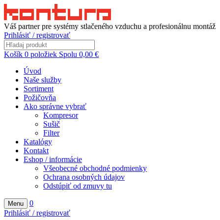
Váš partner pre systémy stlačeného vzduchu a profesionálnu montáž
Prihlásiť / registrovať
Košík
0
položiek
Spolu
0,00
€
Úvod
Naše služby
Sortiment
Požičovňa
Ako správne vybrať
Kompresor
Sušič
Filter
Katalógy
Kontakt
Eshop / informácie
Všeobecné obchodné podmienky
Ochrana osobných údajov
Odstúpiť od zmuvy tu
0
Menu
Prihlásiť / registrovať