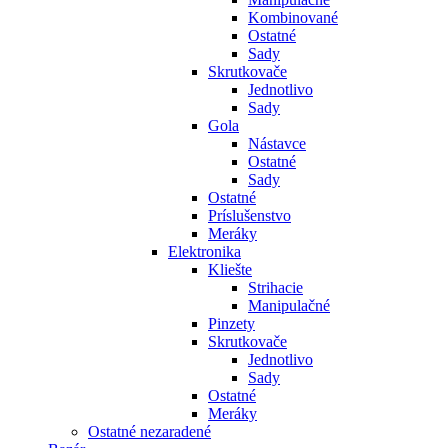
Kombinované
Ostatné
Sady
Skrutkovače
Jednotlivo
Sady
Gola
Nástavce
Ostatné
Sady
Ostatné
Príslušenstvo
Meráky
Elektronika
Kliešte
Strihacie
Manipulačné
Pinzety
Skrutkovače
Jednotlivo
Sady
Ostatné
Meráky
Ostatné nezaradené