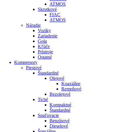
ATMOS
Skrutkové
FIAC
ATMOS
Náradie
Vozíky
Zariadenie
Gola
Kľúče
Prístroje
Ostatné
Kompresory
Piestové
Štandardné
Olejové
Koaxiálne
Remeňové
Bezolejové
Tiché
Kompaktné
Štandardné
Spaľovacie
Benzínové
Dieselové
Špeciálne