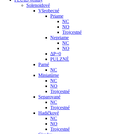
Solenoidové
Všeobecné
Priame
NC
NO
Trojcestné
Nepriame
NC
NO
ΔP=0
PULZNÉ
Parné
NC
Miniatúrne
NC
NO
Trojcestné
Separované
NC
Trojcestné
Hadičkové
NC
NO
Trojcestné