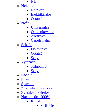
ND
Nožnice
Na plech
Elektrikárske
Ostatné
Nože
Univerzálne
Odblankovacie
Žiletkové
Čepele náhr.
Sekáče
Do muriva
Ostatné
Sady
Vyrážače
Jednotlivo
Sady
Páčidla
Pílky
Špachtle
Zdviháky a podpery
Zveráky a zvierky
Náradie do 1000V
Kliešte
Strihacie