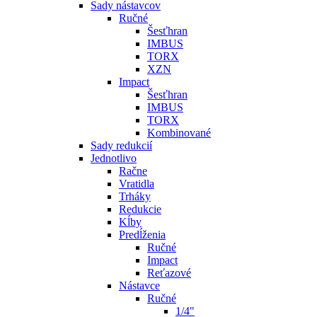
Sady nástavcov
Ručné
Šesťhran
IMBUS
TORX
XZN
Impact
Šesťhran
IMBUS
TORX
Kombinované
Sady redukcií
Jednotlivo
Račne
Vratidla
Trháky
Redukcie
Kĺby
Predĺženia
Ručné
Impact
Reťazové
Nástavce
Ručné
1/4"