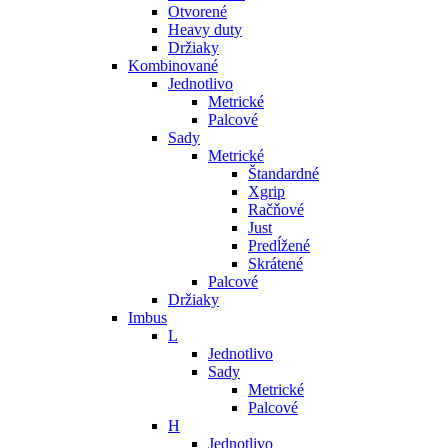
Otvorené
Heavy duty
Držiaky
Kombinované
Jednotlivo
Metrické
Palcové
Sady
Metrické
Štandardné
Xgrip
Račňové
Just
Predĺžené
Skrátené
Palcové
Držiaky
Imbus
L
Jednotlivo
Sady
Metrické
Palcové
H
Jednotlivo