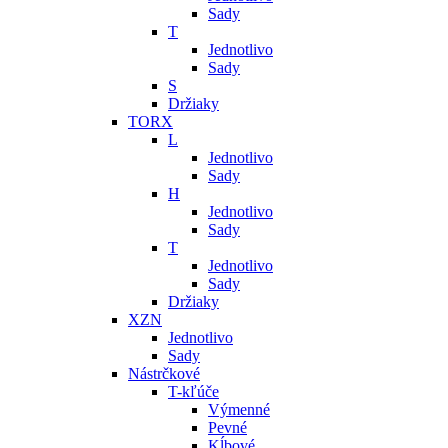
Sady
T
Jednotlivo
Sady
S
Držiaky
TORX
L
Jednotlivo
Sady
H
Jednotlivo
Sady
T
Jednotlivo
Sady
Držiaky
XZN
Jednotlivo
Sady
Nástrčkové
T-kľúče
Výmenné
Pevné
Kĺbové