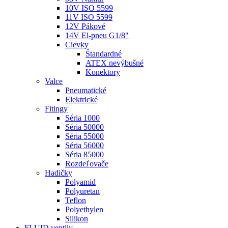
10V ISO 5599
11V ISO 5599
12V Pákové
14V El-pneu G1/8"
Cievky
Štandardné
ATEX nevýbušné
Konektory
Valce
Pneumatické
Elektrické
Fitingy
Séria 1000
Séria 50000
Séria 55000
Séria 56000
Séria 85000
Rozdeľovače
Hadičky
Polyamid
Polyuretan
Teflon
Polyethylen
Silikon
FLUID ventily