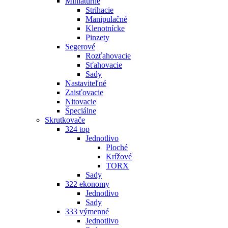
Miniatúrne
Strihacie
Manipulačné
Klenotnícke
Pinzety
Segerové
Rozťahovacie
Sťahovacie
Sady
Nastaviteľné
Zaisťovacie
Nitovacie
Špeciálne
Skrutkovače
324 top
Jednotlivo
Ploché
Krížové
TORX
Sady
322 ekonomy
Jednotlivo
Sady
333 výmenné
Jednotlivo