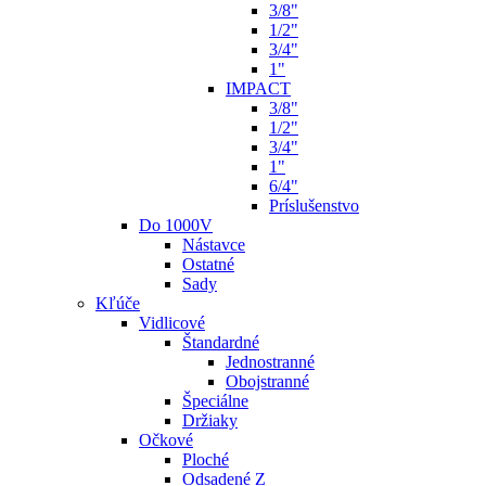
3/8"
1/2"
3/4"
1"
IMPACT
3/8"
1/2"
3/4"
1"
6/4"
Príslušenstvo
Do 1000V
Nástavce
Ostatné
Sady
Kľúče
Vidlicové
Štandardné
Jednostranné
Obojstranné
Špeciálne
Držiaky
Očkové
Ploché
Odsadené Z