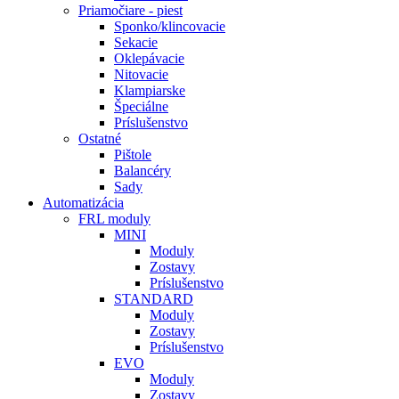
Priamočiare - piest
Sponko/klincovacie
Sekacie
Oklepávacie
Nitovacie
Klampiarske
Špeciálne
Príslušenstvo
Ostatné
Pištole
Balancéry
Sady
Automatizácia
FRL moduly
MINI
Moduly
Zostavy
Príslušenstvo
STANDARD
Moduly
Zostavy
Príslušenstvo
EVO
Moduly
Zostavy