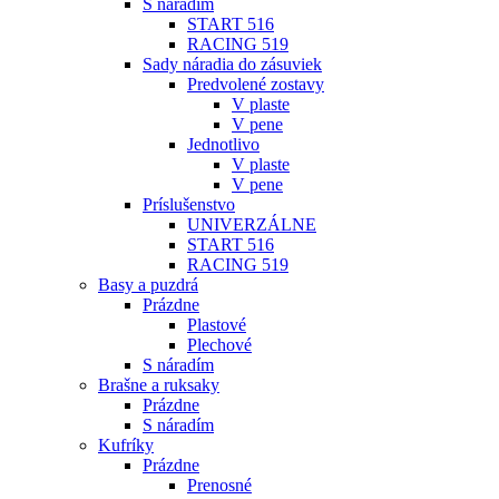
S náradím
START 516
RACING 519
Sady náradia do zásuviek
Predvolené zostavy
V plaste
V pene
Jednotlivo
V plaste
V pene
Príslušenstvo
UNIVERZÁLNE
START 516
RACING 519
Basy a puzdrá
Prázdne
Plastové
Plechové
S náradím
Brašne a ruksaky
Prázdne
S náradím
Kufríky
Prázdne
Prenosné