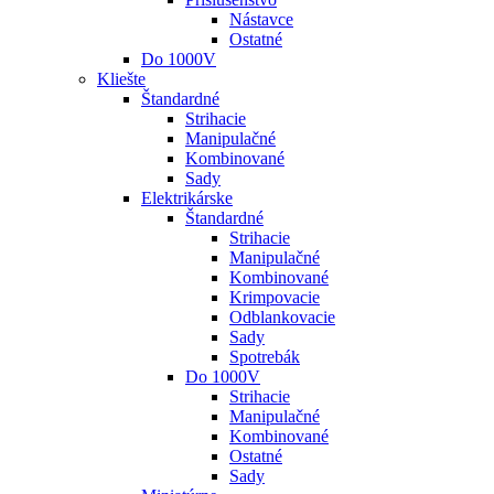
Nástavce
Ostatné
Do 1000V
Kliešte
Štandardné
Strihacie
Manipulačné
Kombinované
Sady
Elektrikárske
Štandardné
Strihacie
Manipulačné
Kombinované
Krimpovacie
Odblankovacie
Sady
Spotrebák
Do 1000V
Strihacie
Manipulačné
Kombinované
Ostatné
Sady