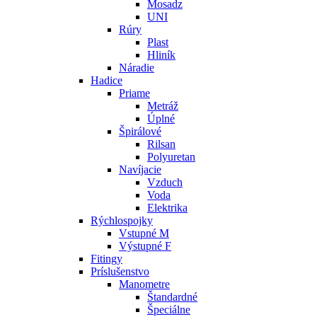
Mosadz
UNI
Rúry
Plast
Hliník
Náradie
Hadice
Priame
Metráž
Úplné
Špirálové
Rilsan
Polyuretan
Navíjacie
Vzduch
Voda
Elektrika
Rýchlospojky
Vstupné M
Výstupné F
Fitingy
Príslušenstvo
Manometre
Štandardné
Špeciálne