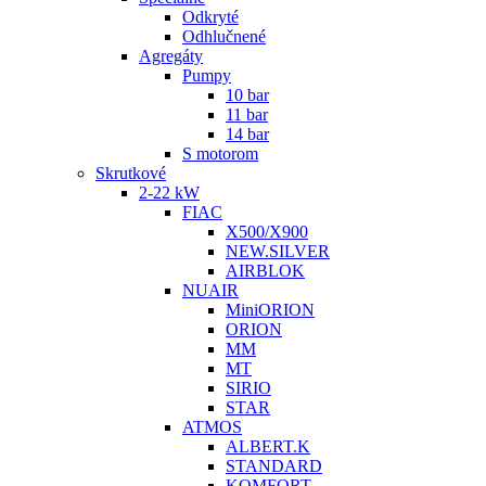
Odkryté
Odhlučnené
Agregáty
Pumpy
10 bar
11 bar
14 bar
S motorom
Skrutkové
2-22 kW
FIAC
X500/X900
NEW.SILVER
AIRBLOK
NUAIR
MiniORION
ORION
MM
MT
SIRIO
STAR
ATMOS
ALBERT.K
STANDARD
KOMFORT