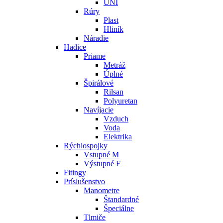
UNI
Rúry
Plast
Hliník
Náradie
Hadice
Priame
Metráž
Úplné
Špirálové
Rilsan
Polyuretan
Navíjacie
Vzduch
Voda
Elektrika
Rýchlospojky
Vstupné M
Výstupné F
Fitingy
Príslušenstvo
Manometre
Štandardné
Špeciálne
Tlmiče