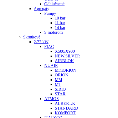
Odhlučnené
Agregáty
Pumpy
10 bar
11 bar
14 bar
S motorom
Skrutkové
2-22 kW
FIAC
X500/X900
NEW.SILVER
AIRBLOK
NUAIR
MiniORION
ORION
MM
MT
SIRIO
STAR
ATMOS
ALBERT.K
STANDARD
KOMFORT
ITALYCO