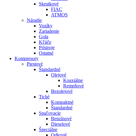
Skrutkové
FIAC
ATMOS
Náradie
Vozíky
Zariadenie
Gola
Kľúče
Prístroje
Ostatné
Kompresory
Piestové
Štandardné
Olejové
Koaxiálne
Remeňové
Bezolejové
Tiché
Kompaktné
Štandardné
Spaľovacie
Benzínové
Dieselové
Špeciálne
Odkryté