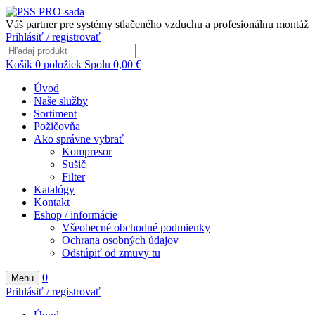
Váš partner pre systémy stlačeného vzduchu a profesionálnu montáž
Prihlásiť / registrovať
Košík
0
položiek
Spolu
0,00
€
Úvod
Naše služby
Sortiment
Požičovňa
Ako správne vybrať
Kompresor
Sušič
Filter
Katalógy
Kontakt
Eshop / informácie
Všeobecné obchodné podmienky
Ochrana osobných údajov
Odstúpiť od zmuvy tu
0
Menu
Prihlásiť / registrovať