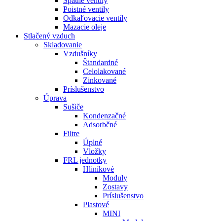
Spätné ventily
Poistné ventily
Odkaľovacie ventily
Mazacie oleje
Stlačený vzduch
Skladovanie
Vzdušníky
Štandardné
Celolakované
Zinkované
Príslušenstvo
Úprava
Sušiče
Kondenzačné
Adsorbčné
Filtre
Úplné
Vložky
FRL jednotky
Hliníkové
Moduly
Zostavy
Príslušenstvo
Plastové
MINI