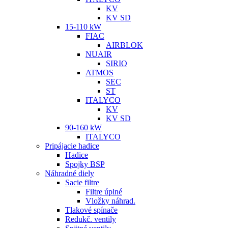
KV
KV SD
15-110 kW
FIAC
AIRBLOK
NUAIR
SIRIO
ATMOS
SEC
ST
ITALYCO
KV
KV SD
90-160 kW
ITALYCO
Pripájacie hadice
Hadice
Spojky BSP
Náhradné diely
Sacie filtre
Filtre úplné
Vložky náhrad.
Tlakové spínače
Redukč. ventily