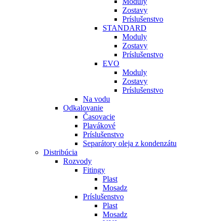
Moduly
Zostavy
Príslušenstvo
STANDARD
Moduly
Zostavy
Príslušenstvo
EVO
Moduly
Zostavy
Príslušenstvo
Na vodu
Odkalovanie
Časovacie
Plavákové
Príslušenstvo
Separátory oleja z kondenzátu
Distribúcia
Rozvody
Fitingy
Plast
Mosadz
Príslušenstvo
Plast
Mosadz