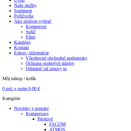
Úvod
Naše služby
Sortiment
Požičovňa
Ako správne vybrať
Kompresor
Sušič
Filter
Katalógy
Kontakt
Eshop / informácie
Všeobecné obchodné podmienky
Ochrana osobných údajov
Odstúpiť od zmuvy tu
Môj nákup / košík
0
pol. v sume
0,00
€
Kategórie
Novinky v ponuke
Kompresory
Piestové
FACOM
ATMOS