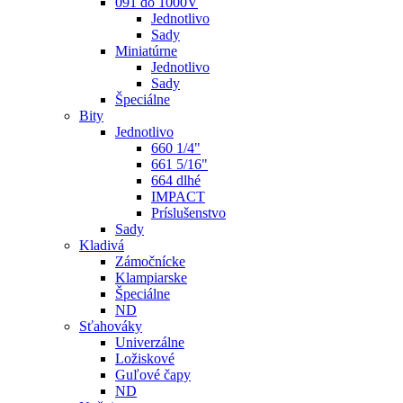
091 do 1000V
Jednotlivo
Sady
Miniatúrne
Jednotlivo
Sady
Špeciálne
Bity
Jednotlivo
660 1/4"
661 5/16"
664 dlhé
IMPACT
Príslušenstvo
Sady
Kladivá
Zámočnícke
Klampiarske
Špeciálne
ND
Sťahováky
Univerzálne
Ložiskové
Guľové čapy
ND