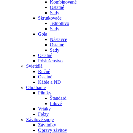
Kombinované
Ostatné
Sady
Skrutkovače
Jednotlivo
Sady
Gola
Nástavce
Ostatné
Sady
Ostatné
Príslušenstvo
Svietidlá
Ručné
Ostatné
Káble a ND
Obrábanie
Pilníky
Štandard
Ihlové
Vrtáky
Frézy
Závitové spoje
Závitníky
Opravy závitov