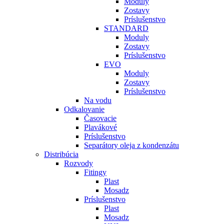
Moduly
Zostavy
Príslušenstvo
STANDARD
Moduly
Zostavy
Príslušenstvo
EVO
Moduly
Zostavy
Príslušenstvo
Na vodu
Odkalovanie
Časovacie
Plavákové
Príslušenstvo
Separátory oleja z kondenzátu
Distribúcia
Rozvody
Fitingy
Plast
Mosadz
Príslušenstvo
Plast
Mosadz