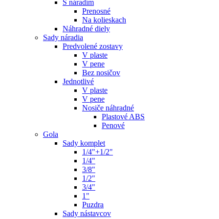
S náradím
Prenosné
Na kolieskach
Náhradné diely
Sady náradia
Predvolené zostavy
V plaste
V pene
Bez nosičov
Jednotlivé
V plaste
V pene
Nosiče náhradné
Plastové ABS
Penové
Gola
Sady komplet
1/4"+1/2"
1/4"
3/8"
1/2"
3/4"
1"
Puzdra
Sady nástavcov