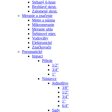
Strhaný 6-hran
Bezhlavé skrut.
Zalomené skrut.
Meranie a značenie
Metre a pásma
Mikromeranie
Meranie uhla
Štrbinové mier.
Vodováhy
Elektronické
Značkovače
Pneumatické
Impact
Pištole
1/2"
3/4"
1"
Nástavce
Jednotlivo
3/8"
1/2"
3/4"
1"
6/4"
Sady