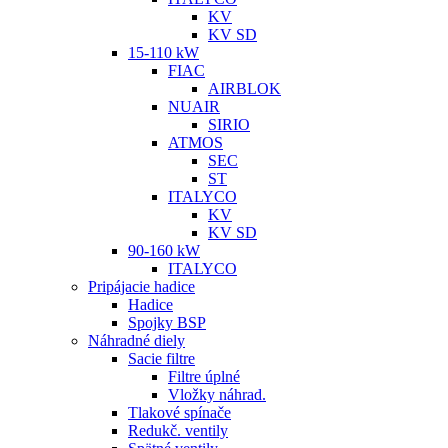
KV
KV SD
15-110 kW
FIAC
AIRBLOK
NUAIR
SIRIO
ATMOS
SEC
ST
ITALYCO
KV
KV SD
90-160 kW
ITALYCO
Pripájacie hadice
Hadice
Spojky BSP
Náhradné diely
Sacie filtre
Filtre úplné
Vložky náhrad.
Tlakové spínače
Redukč. ventily