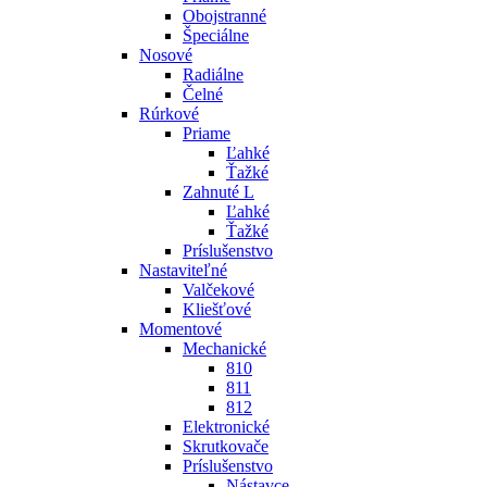
Obojstranné
Špeciálne
Nosové
Radiálne
Čelné
Rúrkové
Priame
Ľahké
Ťažké
Zahnuté L
Ľahké
Ťažké
Príslušenstvo
Nastaviteľné
Valčekové
Kliešťové
Momentové
Mechanické
810
811
812
Elektronické
Skrutkovače
Príslušenstvo
Nástavce