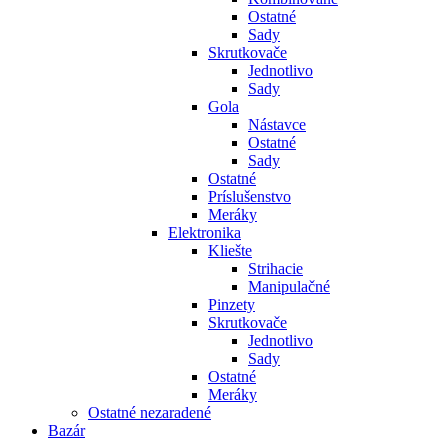
Ostatné
Sady
Skrutkovače
Jednotlivo
Sady
Gola
Nástavce
Ostatné
Sady
Ostatné
Príslušenstvo
Meráky
Elektronika
Kliešte
Strihacie
Manipulačné
Pinzety
Skrutkovače
Jednotlivo
Sady
Ostatné
Meráky
Ostatné nezaradené
Bazár