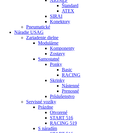
AIGNEP
Štandard
ATEX
SIRAI
Konektory
Pneumatické
Náradie USAG
Zariadenie dielne
Modulárne
Komponenty
Zostavy
Samostatné
Ponky
Basic
RACING
Skrinky
Nástenné
Prenosné
Príslušenstvo
Servisné vozíky
Prázdne
Otvorené
START 516
RACING 519
S náradím