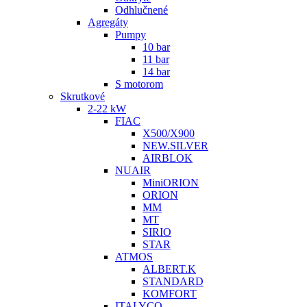
Odhlučnené
Agregáty
Pumpy
10 bar
11 bar
14 bar
S motorom
Skrutkové
2-22 kW
FIAC
X500/X900
NEW.SILVER
AIRBLOK
NUAIR
MiniORION
ORION
MM
MT
SIRIO
STAR
ATMOS
ALBERT.K
STANDARD
KOMFORT
ITALYCO