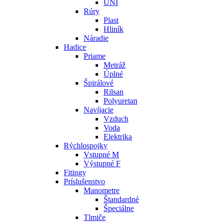
UNI
Rúry
Plast
Hliník
Náradie
Hadice
Priame
Metráž
Úplné
Špirálové
Rilsan
Polyuretan
Navíjacie
Vzduch
Voda
Elektrika
Rýchlospojky
Vstupné M
Výstupné F
Fitingy
Príslušenstvo
Manometre
Štandardné
Špeciálne
Tlmiče