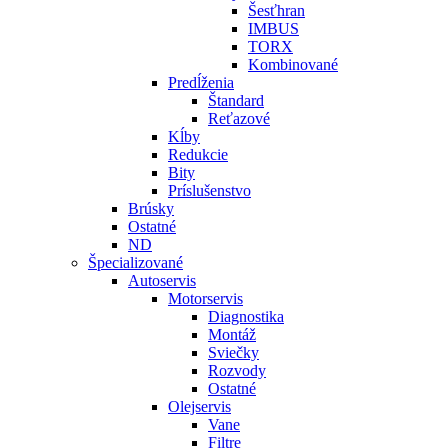
Šesťhran
IMBUS
TORX
Kombinované
Predĺženia
Štandard
Reťazové
Kĺby
Redukcie
Bity
Príslušenstvo
Brúsky
Ostatné
ND
Špecializované
Autoservis
Motorservis
Diagnostika
Montáž
Sviečky
Rozvody
Ostatné
Olejservis
Vane
Filtre