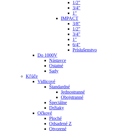
1/2"
3/4"
1"
IMPACT
3/8"
1/2"
3/4"
1"
6/4"
Príslušenstvo
Do 1000V
Nástavce
Ostatné
Sady
Kľúče
Vidlicové
Štandardné
Jednostranné
Obojstranné
Špeciálne
Držiaky
Očkové
Ploché
Odsadené Z
Otvorené