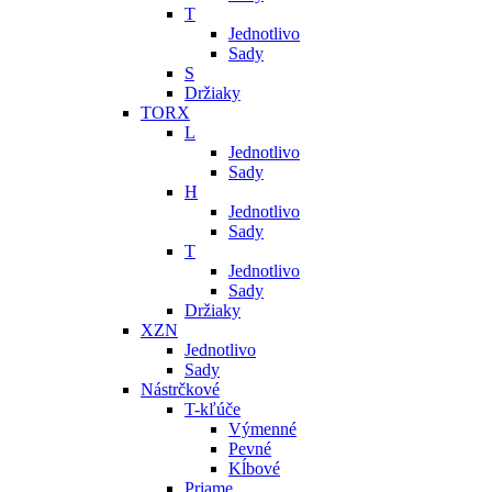
T
Jednotlivo
Sady
S
Držiaky
TORX
L
Jednotlivo
Sady
H
Jednotlivo
Sady
T
Jednotlivo
Sady
Držiaky
XZN
Jednotlivo
Sady
Nástrčkové
T-kľúče
Výmenné
Pevné
Kĺbové
Priame