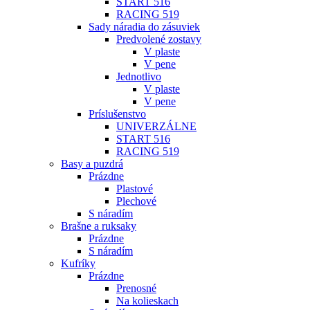
START 516
RACING 519
Sady náradia do zásuviek
Predvolené zostavy
V plaste
V pene
Jednotlivo
V plaste
V pene
Príslušenstvo
UNIVERZÁLNE
START 516
RACING 519
Basy a puzdrá
Prázdne
Plastové
Plechové
S náradím
Brašne a ruksaky
Prázdne
S náradím
Kufríky
Prázdne
Prenosné
Na kolieskach