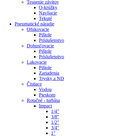
Tesnenie závitov
O-krúžky
Navíjacie
Tekuté
Pneumatické náradie
Ofukovacie
Pištole
Príslušenstvo
Dohusťovacie
Pištole
Príslušenstvo
Lakovacie
Pištole
Zariadenia
Trysky a ND
Čistiace
Vodou
Pieskom
Rotačné - turbína
Impact
1/4"
3/8"
1/2"
3/4"
1"