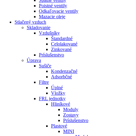
Spätné ventily
Poistné ventily
Odkaľovacie ventily
Mazacie oleje
Stlačený vzduch
Skladovanie
Vzdušníky
Štandardné
Celolakované
Zinkované
Príslušenstvo
Úprava
Sušiče
Kondenzačné
Adsorbčné
Filtre
Úplné
Vložky
FRL jednotky
Hliníkové
Moduly
Zostavy
Príslušenstvo
Plastové
MINI