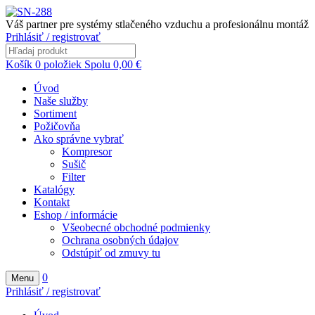
Váš partner pre systémy stlačeného vzduchu a profesionálnu montáž
Prihlásiť / registrovať
Košík
0
položiek
Spolu
0,00
€
Úvod
Naše služby
Sortiment
Požičovňa
Ako správne vybrať
Kompresor
Sušič
Filter
Katalógy
Kontakt
Eshop / informácie
Všeobecné obchodné podmienky
Ochrana osobných údajov
Odstúpiť od zmuvy tu
0
Menu
Prihlásiť / registrovať