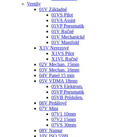
Ventily
01V Základné
01VS Pilot
01VA Assist
01VP Pneumatik
01V Ručné
01V Mechanické
01V Manifold
X1V Nerezové
X1VS Pilot
X1VL Ručné
02V Mechan. 15mm
03V Mechan. 16mm
04V Panel 15 mm
05V VDMA 18mm
05VS Elektrom.
05VP Pneumatik
05VB Príslušen.
06V Pedálové
07V Mini
07V1 10mm
07V2 15mm
07VS 30mm
08V Namur
10V ISO 5599