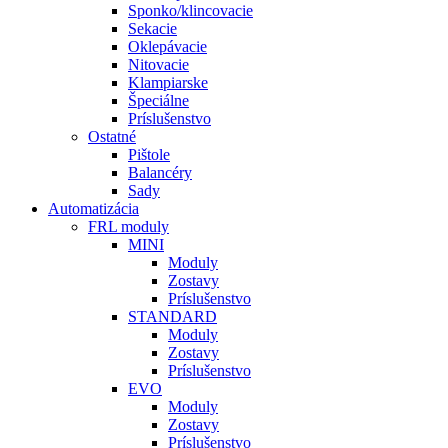
Sponko/klincovacie
Sekacie
Oklepávacie
Nitovacie
Klampiarske
Špeciálne
Príslušenstvo
Ostatné
Pištole
Balancéry
Sady
Automatizácia
FRL moduly
MINI
Moduly
Zostavy
Príslušenstvo
STANDARD
Moduly
Zostavy
Príslušenstvo
EVO
Moduly
Zostavy
Príslušenstvo