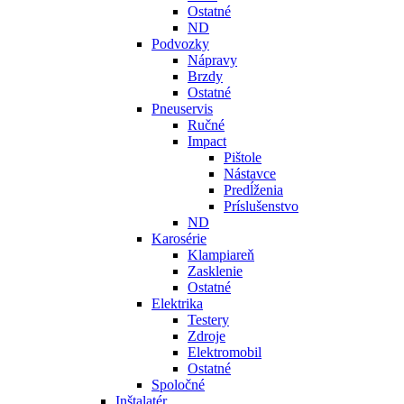
Ostatné
ND
Podvozky
Nápravy
Brzdy
Ostatné
Pneuservis
Ručné
Impact
Pištole
Nástavce
Predĺženia
Príslušenstvo
ND
Karosérie
Klampiareň
Zasklenie
Ostatné
Elektrika
Testery
Zdroje
Elektromobil
Ostatné
Spoločné
Inštalatér