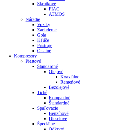
Skrutkové
FIAC
ATMOS
Náradie
Vozíky
Zariadenie
Gola
Kľúče
Prístroje
Ostatné
Kompresory
Piestové
Štandardné
Olejové
Koaxiálne
Remeňové
Bezolejové
Tiché
Kompaktné
Štandardné
Spaľovacie
Benzínové
Dieselové
Špeciálne
Odkryté