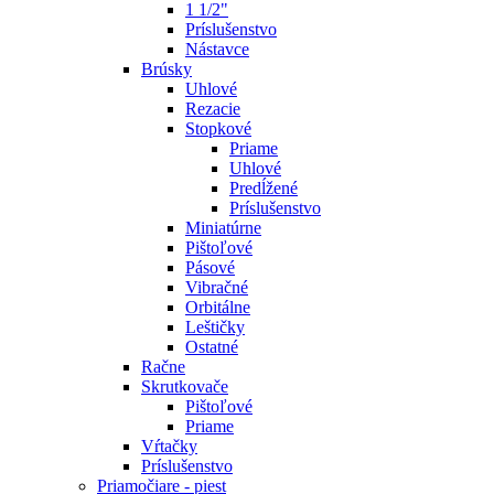
1 1/2"
Príslušenstvo
Nástavce
Brúsky
Uhlové
Rezacie
Stopkové
Priame
Uhlové
Predĺžené
Príslušenstvo
Miniatúrne
Pištoľové
Pásové
Vibračné
Orbitálne
Leštičky
Ostatné
Račne
Skrutkovače
Pištoľové
Priame
Vŕtačky
Príslušenstvo
Priamočiare - piest