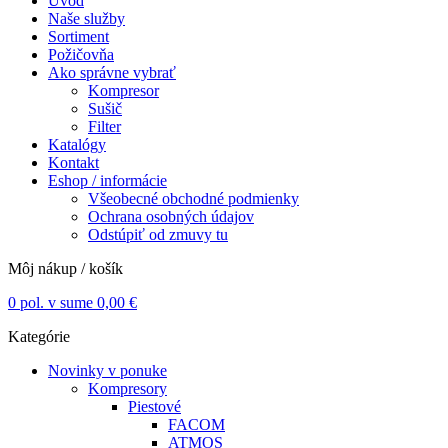
Úvod
Naše služby
Sortiment
Požičovňa
Ako správne vybrať
Kompresor
Sušič
Filter
Katalógy
Kontakt
Eshop / informácie
Všeobecné obchodné podmienky
Ochrana osobných údajov
Odstúpiť od zmuvy tu
Môj nákup / košík
0
pol. v sume
0,00
€
Kategórie
Novinky v ponuke
Kompresory
Piestové
FACOM
ATMOS