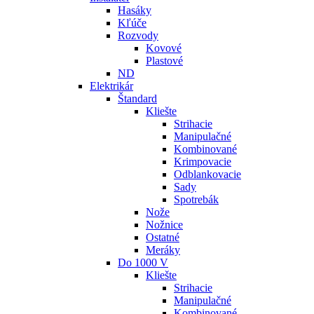
Hasáky
Kľúče
Rozvody
Kovové
Plastové
ND
Elektrikár
Štandard
Kliešte
Strihacie
Manipulačné
Kombinované
Krimpovacie
Odblankovacie
Sady
Spotrebák
Nože
Nožnice
Ostatné
Meráky
Do 1000 V
Kliešte
Strihacie
Manipulačné
Kombinované