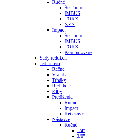
Ručné
Šesťhran
IMBUS
TORX
XZN
Impact
Šesťhran
IMBUS
TORX
Kombinované
Sady redukcií
Jednotlivo
Račne
Vratidla
Trháky
Redukcie
Kĺby
Predĺženia
Ručné
Impact
Reťazové
Nástavce
Ručné
1/4"
3/8"