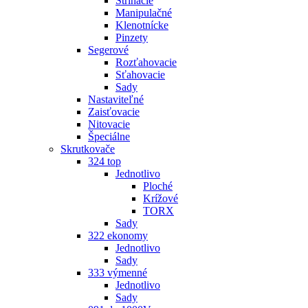
Strihacie
Manipulačné
Klenotnícke
Pinzety
Segerové
Rozťahovacie
Sťahovacie
Sady
Nastaviteľné
Zaisťovacie
Nitovacie
Špeciálne
Skrutkovače
324 top
Jednotlivo
Ploché
Krížové
TORX
Sady
322 ekonomy
Jednotlivo
Sady
333 výmenné
Jednotlivo
Sady