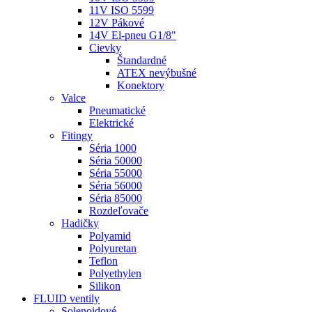
11V ISO 5599
12V Pákové
14V El-pneu G1/8"
Cievky
Štandardné
ATEX nevýbušné
Konektory
Valce
Pneumatické
Elektrické
Fitingy
Séria 1000
Séria 50000
Séria 55000
Séria 56000
Séria 85000
Rozdeľovače
Hadičky
Polyamid
Polyuretan
Teflon
Polyethylen
Silikon
FLUID ventily
Solenoidové