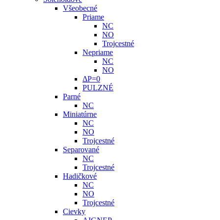
Všeobecné
Priame
NC
NO
Trojcestné
Nepriame
NC
NO
ΔP=0
PULZNÉ
Parné
NC
Miniatúrne
NC
NO
Trojcestné
Separované
NC
Trojcestné
Hadičkové
NC
NO
Trojcestné
Cievky