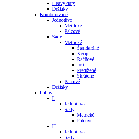
Heavy duty
Držiaky
Kombinované
Jednotlivo
Metrické
Palcové
Sady
Metrické
Štandardné
Xgrip
Račňové
Just
Predĺžené
Skrátené
Palcové
Držiaky
Imbus
L
Jednotlivo
Sady
Metrické
Palcové
H
Jednotlivo
Sady