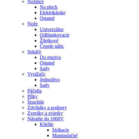
Nožnice
Na plech
Elektrikárske
Ostatné
Nože
Univerzálne
Odblankovacie
Žiletkové
Čepele náhr.
Sekáče
Do muriva
Ostatné
Sady
Vyrážače
Jednotlivo
Sady
Páčidla
Pílky
Špachtle
Zdviháky a podpery
Zveráky a zvierky
Náradie do 1000V
Kliešte
Strihacie
Manipulačné