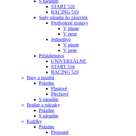
S náradím
START 516
RACING 519
Sady náradia do zásuviek
Predvolené zostavy
V plaste
V pene
Jednotlivo
V plaste
V pene
Príslušenstvo
UNIVERZÁLNE
START 516
RACING 519
Basy a puzdrá
Prázdne
Plastové
Plechové
S náradím
Brašne a ruksaky
Prázdne
S náradím
Kufríky
Prázdne
Prenosné