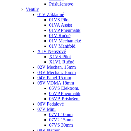
Príslušenstvo
Ventily
01V Základné
01VS Pilot
01VA Assist
01VP Pneumatik
01V Ručné
01V Mechanické
01V Manifold
X1V Nerezové
X1VS Pilot
X1VL Ručné
02V Mechan. 15mm
03V Mechan. 16mm
04V Panel 15 mm
05V VDMA 18mm
05VS Elektrom.
05VP Pneumatik
05VB Príslušen.
06V Pedálové
07V Mini
07V1 10mm
07V2 15mm
07VS 30mm
08V Namur