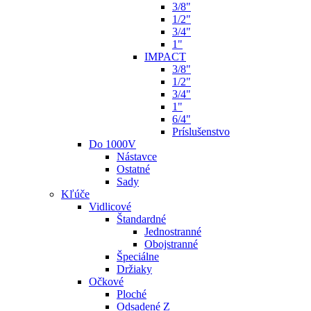
3/8"
1/2"
3/4"
1"
IMPACT
3/8"
1/2"
3/4"
1"
6/4"
Príslušenstvo
Do 1000V
Nástavce
Ostatné
Sady
Kľúče
Vidlicové
Štandardné
Jednostranné
Obojstranné
Špeciálne
Držiaky
Očkové
Ploché
Odsadené Z