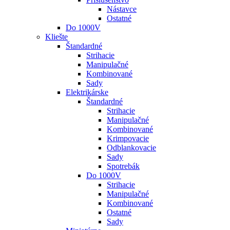
Nástavce
Ostatné
Do 1000V
Kliešte
Štandardné
Strihacie
Manipulačné
Kombinované
Sady
Elektrikárske
Štandardné
Strihacie
Manipulačné
Kombinované
Krimpovacie
Odblankovacie
Sady
Spotrebák
Do 1000V
Strihacie
Manipulačné
Kombinované
Ostatné
Sady