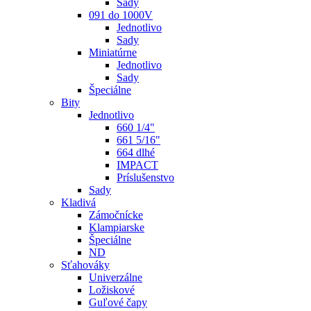
Sady
091 do 1000V
Jednotlivo
Sady
Miniatúrne
Jednotlivo
Sady
Špeciálne
Bity
Jednotlivo
660 1/4"
661 5/16"
664 dlhé
IMPACT
Príslušenstvo
Sady
Kladivá
Zámočnícke
Klampiarske
Špeciálne
ND
Sťahováky
Univerzálne
Ložiskové
Guľové čapy