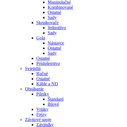
Manipulačné
Kombinované
Ostatné
Sady
Skrutkovače
Jednotlivo
Sady
Gola
Nástavce
Ostatné
Sady
Ostatné
Príslušenstvo
Svietidlá
Ručné
Ostatné
Káble a ND
Obrábanie
Pilníky
Štandard
Ihlové
Vrtáky
Frézy
Závitové spoje
Závitníky