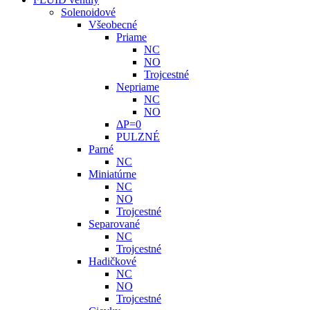
Solenoidové
Všeobecné
Priame
NC
NO
Trojcestné
Nepriame
NC
NO
ΔP=0
PULZNÉ
Parné
NC
Miniatúrne
NC
NO
Trojcestné
Separované
NC
Trojcestné
Hadičkové
NC
NO
Trojcestné