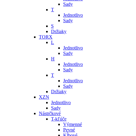
Sady
T
Jednotlivo
Sady
S
Držiaky
TORX
L
Jednotlivo
Sady
H
Jednotlivo
Sady
T
Jednotlivo
Sady
Držiaky
XZN
Jednotlivo
Sady
Nástrčkové
T-kľúče
Výmenné
Pevné
Kĺbové