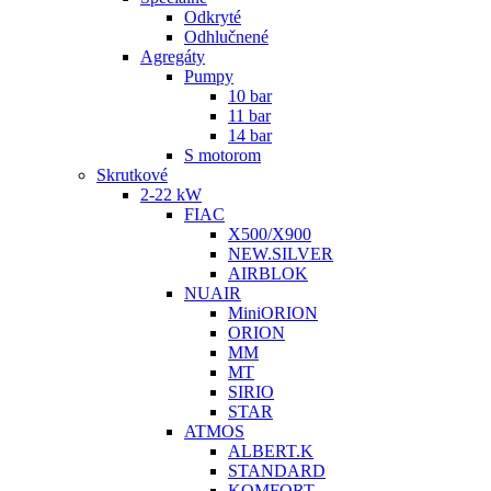
Odkryté
Odhlučnené
Agregáty
Pumpy
10 bar
11 bar
14 bar
S motorom
Skrutkové
2-22 kW
FIAC
X500/X900
NEW.SILVER
AIRBLOK
NUAIR
MiniORION
ORION
MM
MT
SIRIO
STAR
ATMOS
ALBERT.K
STANDARD
KOMFORT