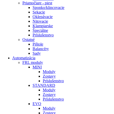
Priamočiare - piest
Sponko/klincovacie
Sekacie
Oklepávacie
Nitovacie
Klampiarske
Špeciálne
Príslušenstvo
Ostatné
Pištole
Balancéry
Sady
Automatizácia
FRL moduly
MINI
Moduly
Zostavy
Príslušenstvo
STANDARD
Moduly
Zostavy
Príslušenstvo
EVO
Moduly
Zostavy