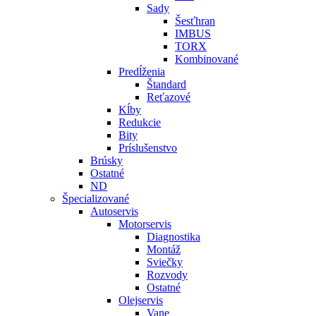
Sady
Šesťhran
IMBUS
TORX
Kombinované
Predĺženia
Štandard
Reťazové
Kĺby
Redukcie
Bity
Príslušenstvo
Brúsky
Ostatné
ND
Špecializované
Autoservis
Motorservis
Diagnostika
Montáž
Sviečky
Rozvody
Ostatné
Olejservis
Vane