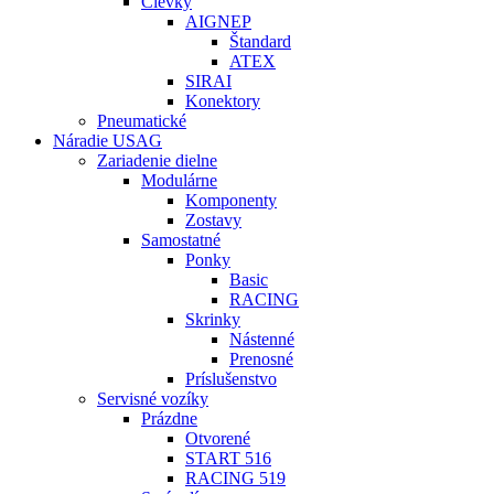
Cievky
AIGNEP
Štandard
ATEX
SIRAI
Konektory
Pneumatické
Náradie USAG
Zariadenie dielne
Modulárne
Komponenty
Zostavy
Samostatné
Ponky
Basic
RACING
Skrinky
Nástenné
Prenosné
Príslušenstvo
Servisné vozíky
Prázdne
Otvorené
START 516
RACING 519