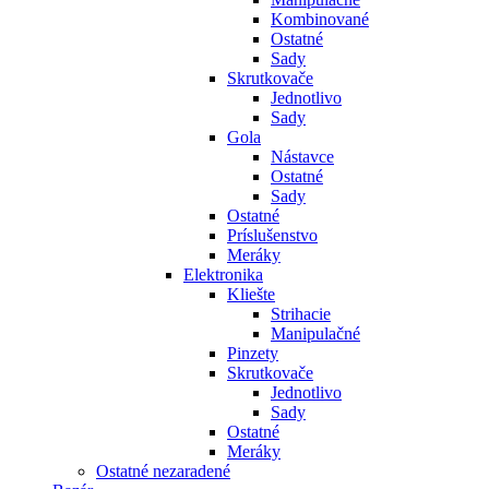
Kombinované
Ostatné
Sady
Skrutkovače
Jednotlivo
Sady
Gola
Nástavce
Ostatné
Sady
Ostatné
Príslušenstvo
Meráky
Elektronika
Kliešte
Strihacie
Manipulačné
Pinzety
Skrutkovače
Jednotlivo
Sady
Ostatné
Meráky
Ostatné nezaradené