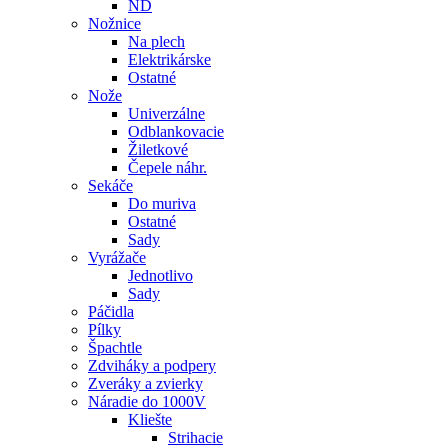
ND
Nožnice
Na plech
Elektrikárske
Ostatné
Nože
Univerzálne
Odblankovacie
Žiletkové
Čepele náhr.
Sekáče
Do muriva
Ostatné
Sady
Vyrážače
Jednotlivo
Sady
Páčidla
Pílky
Špachtle
Zdviháky a podpery
Zveráky a zvierky
Náradie do 1000V
Kliešte
Strihacie