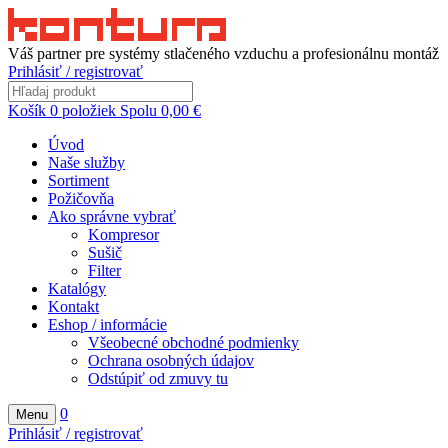
Váš partner pre systémy stlačeného vzduchu a profesionálnu montáž
Prihlásiť / registrovať
Košík
0
položiek
Spolu
0,00
€
Úvod
Naše služby
Sortiment
Požičovňa
Ako správne vybrať
Kompresor
Sušič
Filter
Katalógy
Kontakt
Eshop / informácie
Všeobecné obchodné podmienky
Ochrana osobných údajov
Odstúpiť od zmuvy tu
0
Menu
Prihlásiť / registrovať