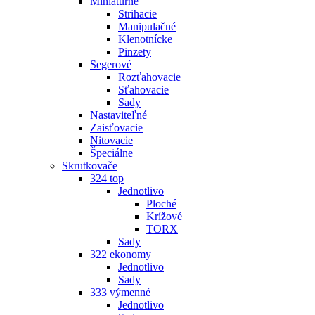
Miniatúrne
Strihacie
Manipulačné
Klenotnícke
Pinzety
Segerové
Rozťahovacie
Sťahovacie
Sady
Nastaviteľné
Zaisťovacie
Nitovacie
Špeciálne
Skrutkovače
324 top
Jednotlivo
Ploché
Krížové
TORX
Sady
322 ekonomy
Jednotlivo
Sady
333 výmenné
Jednotlivo