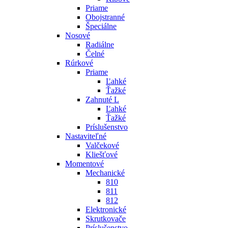
Priame
Obojstranné
Špeciálne
Nosové
Radiálne
Čelné
Rúrkové
Priame
Ľahké
Ťažké
Zahnuté L
Ľahké
Ťažké
Príslušenstvo
Nastaviteľné
Valčekové
Kliešťové
Momentové
Mechanické
810
811
812
Elektronické
Skrutkovače
Príslušenstvo