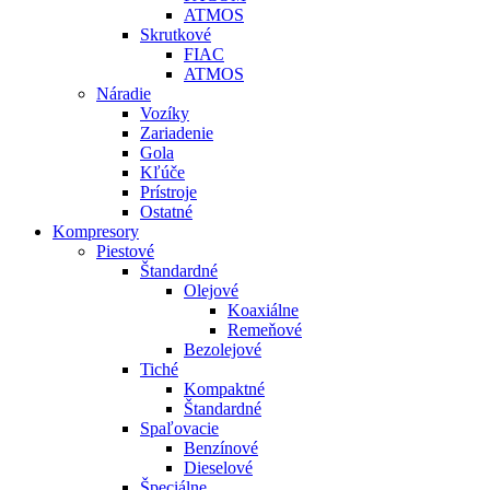
ATMOS
Skrutkové
FIAC
ATMOS
Náradie
Vozíky
Zariadenie
Gola
Kľúče
Prístroje
Ostatné
Kompresory
Piestové
Štandardné
Olejové
Koaxiálne
Remeňové
Bezolejové
Tiché
Kompaktné
Štandardné
Spaľovacie
Benzínové
Dieselové
Špeciálne