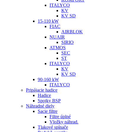
ITALYCO
KV
KV SD
15-110 kW
FIAC
AIRBLOK
NUAIR
SIRIO
ATMOS
SEC
ST
ITALYCO
KV
KV SD
90-160 kW
ITALYCO
Pripájacie hadice
Hadice
Spojky BSP
Náhradné diely
Sacie filtre
Filtre úplné
Vložky náhrad.
Tlakové spínače