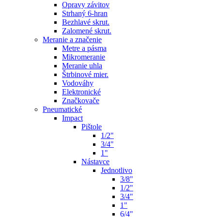
Opravy závitov
Strhaný 6-hran
Bezhlavé skrut.
Zalomené skrut.
Meranie a značenie
Metre a pásma
Mikromeranie
Meranie uhla
Štrbinové mier.
Vodováhy
Elektronické
Značkovače
Pneumatické
Impact
Pištole
1/2"
3/4"
1"
Nástavce
Jednotlivo
3/8"
1/2"
3/4"
1"
6/4"