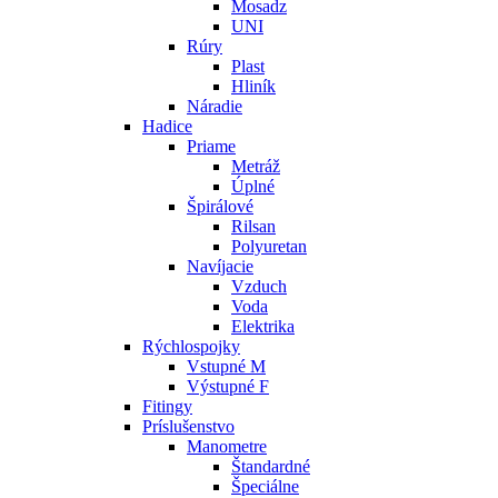
Mosadz
UNI
Rúry
Plast
Hliník
Náradie
Hadice
Priame
Metráž
Úplné
Špirálové
Rilsan
Polyuretan
Navíjacie
Vzduch
Voda
Elektrika
Rýchlospojky
Vstupné M
Výstupné F
Fitingy
Príslušenstvo
Manometre
Štandardné
Špeciálne