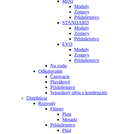
MINI
Moduly
Zostavy
Príslušenstvo
STANDARD
Moduly
Zostavy
Príslušenstvo
EVO
Moduly
Zostavy
Príslušenstvo
Na vodu
Odkalovanie
Časovacie
Plavákové
Príslušenstvo
Separátory oleja z kondenzátu
Distribúcia
Rozvody
Fitingy
Plast
Mosadz
Príslušenstvo
Plast