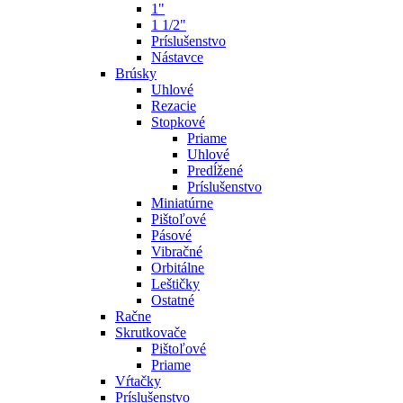
1"
1 1/2"
Príslušenstvo
Nástavce
Brúsky
Uhlové
Rezacie
Stopkové
Priame
Uhlové
Predĺžené
Príslušenstvo
Miniatúrne
Pištoľové
Pásové
Vibračné
Orbitálne
Leštičky
Ostatné
Račne
Skrutkovače
Pištoľové
Priame
Vŕtačky
Príslušenstvo