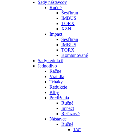
Sady nástavcov
Ručné
Šesťhran
IMBUS
TORX
XZN
Impact
Šesťhran
IMBUS
TORX
Kombinované
Sady redukcií
Jednotlivo
Račne
Vratidla
Trháky
Redukcie
Kĺby
Predĺženia
Ručné
Impact
Reťazové
Nástavce
Ručné
1/4"