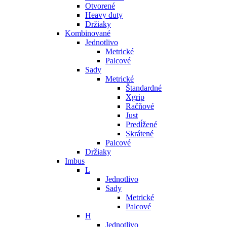
Otvorené
Heavy duty
Držiaky
Kombinované
Jednotlivo
Metrické
Palcové
Sady
Metrické
Štandardné
Xgrip
Račňové
Just
Predĺžené
Skrátené
Palcové
Držiaky
Imbus
L
Jednotlivo
Sady
Metrické
Palcové
H
Jednotlivo