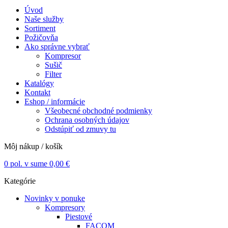
Úvod
Naše služby
Sortiment
Požičovňa
Ako správne vybrať
Kompresor
Sušič
Filter
Katalógy
Kontakt
Eshop / informácie
Všeobecné obchodné podmienky
Ochrana osobných údajov
Odstúpiť od zmuvy tu
Môj nákup / košík
0
pol. v sume
0,00
€
Kategórie
Novinky v ponuke
Kompresory
Piestové
FACOM