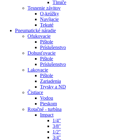
Tlmiče
Tesnenie závitov
O-krúžky
Navíjacie
Tekuté
Pneumatické náradie
Ofukovacie
Pištole
Príslušenstvo
Dohusťovacie
Pištole
Príslušenstvo
Lakovacie
Pištole
Zariadenia
Trysky a ND
Čistiace
Vodou
Pieskom
Rotačné - turbína
Impact
1/4"
3/8"
1/2"
3/4"