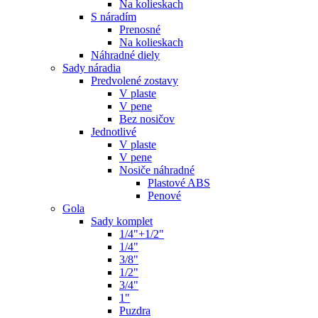
Na kolieskach
S náradím
Prenosné
Na kolieskach
Náhradné diely
Sady náradia
Predvolené zostavy
V plaste
V pene
Bez nosičov
Jednotlivé
V plaste
V pene
Nosiče náhradné
Plastové ABS
Penové
Gola
Sady komplet
1/4"+1/2"
1/4"
3/8"
1/2"
3/4"
1"
Puzdra