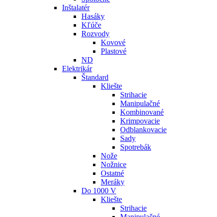
Inštalatér
Hasáky
Kľúče
Rozvody
Kovové
Plastové
ND
Elektrikár
Štandard
Kliešte
Strihacie
Manipulačné
Kombinované
Krimpovacie
Odblankovacie
Sady
Spotrebák
Nože
Nožnice
Ostatné
Meráky
Do 1000 V
Kliešte
Strihacie
Manipulačné