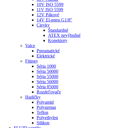
10V ISO 5599
11V ISO 5599
12V Pákové
14V El-pneu G1/8"
Cievky
Štandardné
ATEX nevýbušné
Konektory
Valce
Pneumatické
Elektrické
Fitingy
Séria 1000
Séria 50000
Séria 55000
Séria 56000
Séria 85000
Rozdeľovače
Hadičky
Polyamid
Polyuretan
Teflon
Polyethylen
Silikon
FLUID ventily