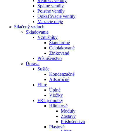
Redukč. ventily
Spätné ventily
Poistné ventily
Odkaľovacie ventily
Mazacie oleje
Stlačený vzduch
Skladovanie
Vzdušníky
Štandardné
Celolakované
Zinkované
Príslušenstvo
Úprava
Sušiče
Kondenzačné
Adsorbčné
Filtre
Úplné
Vložky
FRL jednotky
Hliníkové
Moduly
Zostavy
Príslušenstvo
Plastové