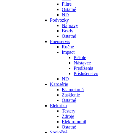
Filtre
Ostatné
ND
Podvozky
Nápravy
Brzdy
Ostatné
Pneuservis
Ručné
Impact
Pištole
Nástavce
Predĺženia
Príslušenstvo
ND
Karosérie
Klampiareň
Zasklenie
Ostatné
Elektrika
Testery
Zdroje
Elektromobil
Ostatné
Spoločné