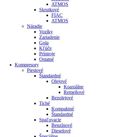
ATMOS
Skrutkové
FIAC
ATMOS
Náradie
Vozíky
Zariadenie
Gola
Kľúče
Prístroje
Ostatné
Kompresory
Piestové
Štandardné
Olejové
Koaxiálne
Remeňové
Bezolejové
Tiché
Kompaktné
Štandardné
Spaľovacie
Benzínové
Dieselové
Špeciálne