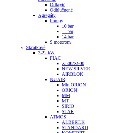
Odkryté
Odhlučnené
Agregáty
Pumpy
10 bar
11 bar
14 bar
S motorom
Skrutkové
2-22 kW
FIAC
X500/X900
NEW.SILVER
AIRBLOK
NUAIR
MiniORION
ORION
MM
MT
SIRIO
STAR
ATMOS
ALBERT.K
STANDARD
KOMFORT