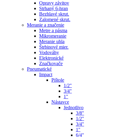
Opravy závitov
Strhaný 6-hran
Bezhlavé skrut.
Zalomené skrut.
Meranie a značenie
Metre a pásma
Mikromeranie
Meranie uhla
Štrbinové mier.
Vodováhy
Elektronické
Značkovače
Pneumatické
Impact
Pištole
1/2"
3/4"
1"
Nástavce
Jednotlivo
3/8"
1/2"
3/4"
1"
6/4"