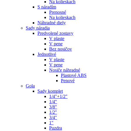
Na kolieskach
S náradím
Prenosné
Na kolieskach
Náhradné diely
Sady náradia
Predvolené zostavy
V plaste
V pene
Bez nosičov
Jednotlivé
V plaste
V pene
Nosiče náhradné
Plastové ABS
Penové
Gola
Sady komplet
1/4"+1/2"
1/4"
3/8"
1/2"
3/4"
1"
Puzdra