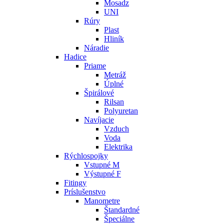
Mosadz
UNI
Rúry
Plast
Hliník
Náradie
Hadice
Priame
Metráž
Úplné
Špirálové
Rilsan
Polyuretan
Navíjacie
Vzduch
Voda
Elektrika
Rýchlospojky
Vstupné M
Výstupné F
Fitingy
Príslušenstvo
Manometre
Štandardné
Špeciálne