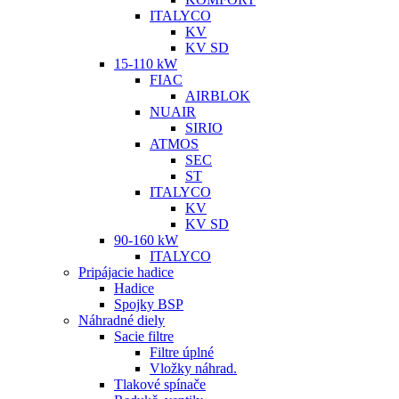
ITALYCO
KV
KV SD
15-110 kW
FIAC
AIRBLOK
NUAIR
SIRIO
ATMOS
SEC
ST
ITALYCO
KV
KV SD
90-160 kW
ITALYCO
Pripájacie hadice
Hadice
Spojky BSP
Náhradné diely
Sacie filtre
Filtre úplné
Vložky náhrad.
Tlakové spínače