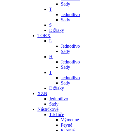
Sady
T
Jednotlivo
Sady
S
Držiaky
TORX
L
Jednotlivo
Sady
H
Jednotlivo
Sady
T
Jednotlivo
Sady
Držiaky
XZN
Jednotlivo
Sady
Nástrčkové
T-kľúče
Výmenné
Pevné
Kĺbové