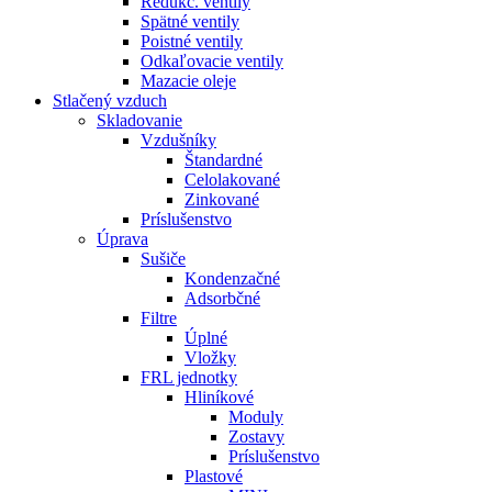
Redukč. ventily
Spätné ventily
Poistné ventily
Odkaľovacie ventily
Mazacie oleje
Stlačený vzduch
Skladovanie
Vzdušníky
Štandardné
Celolakované
Zinkované
Príslušenstvo
Úprava
Sušiče
Kondenzačné
Adsorbčné
Filtre
Úplné
Vložky
FRL jednotky
Hliníkové
Moduly
Zostavy
Príslušenstvo
Plastové