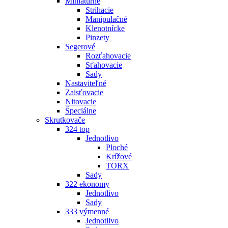
Miniatúrne
Strihacie
Manipulačné
Klenotnícke
Pinzety
Segerové
Rozťahovacie
Sťahovacie
Sady
Nastaviteľné
Zaisťovacie
Nitovacie
Špeciálne
Skrutkovače
324 top
Jednotlivo
Ploché
Krížové
TORX
Sady
322 ekonomy
Jednotlivo
Sady
333 výmenné
Jednotlivo