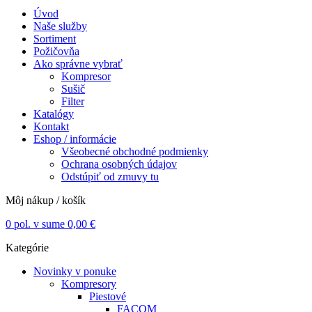
Úvod
Naše služby
Sortiment
Požičovňa
Ako správne vybrať
Kompresor
Sušič
Filter
Katalógy
Kontakt
Eshop / informácie
Všeobecné obchodné podmienky
Ochrana osobných údajov
Odstúpiť od zmuvy tu
Môj nákup / košík
0
pol. v sume
0,00
€
Kategórie
Novinky v ponuke
Kompresory
Piestové
FACOM