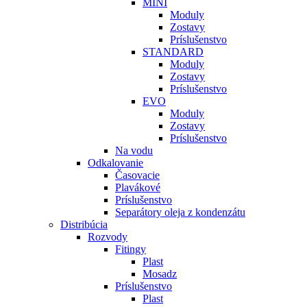
MINI
Moduly
Zostavy
Príslušenstvo
STANDARD
Moduly
Zostavy
Príslušenstvo
EVO
Moduly
Zostavy
Príslušenstvo
Na vodu
Odkalovanie
Časovacie
Plavákové
Príslušenstvo
Separátory oleja z kondenzátu
Distribúcia
Rozvody
Fitingy
Plast
Mosadz
Príslušenstvo
Plast