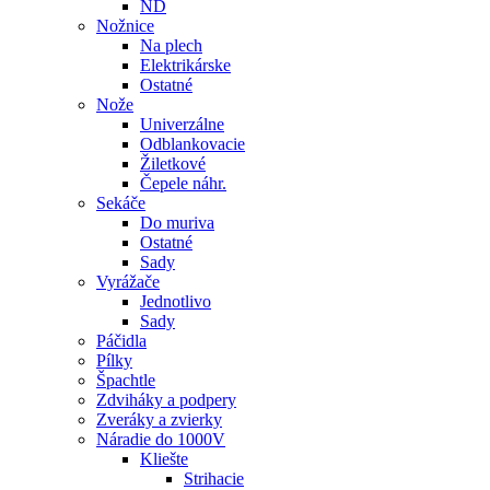
ND
Nožnice
Na plech
Elektrikárske
Ostatné
Nože
Univerzálne
Odblankovacie
Žiletkové
Čepele náhr.
Sekáče
Do muriva
Ostatné
Sady
Vyrážače
Jednotlivo
Sady
Páčidla
Pílky
Špachtle
Zdviháky a podpery
Zveráky a zvierky
Náradie do 1000V
Kliešte
Strihacie