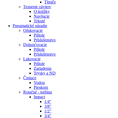
Tlmiče
Tesnenie závitov
O-krúžky
Navíjacie
Tekuté
Pneumatické náradie
Ofukovacie
Pištole
Príslušenstvo
Dohusťovacie
Pištole
Príslušenstvo
Lakovacie
Pištole
Zariadenia
Trysky a ND
Čistiace
Vodou
Pieskom
Rotačné - turbína
Impact
1/4"
3/8"
1/2"
3/4"