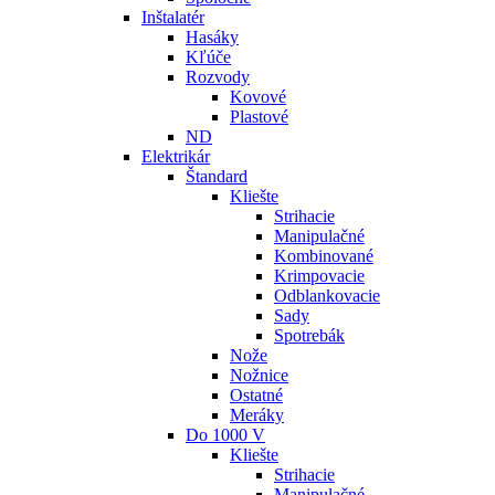
Inštalatér
Hasáky
Kľúče
Rozvody
Kovové
Plastové
ND
Elektrikár
Štandard
Kliešte
Strihacie
Manipulačné
Kombinované
Krimpovacie
Odblankovacie
Sady
Spotrebák
Nože
Nožnice
Ostatné
Meráky
Do 1000 V
Kliešte
Strihacie
Manipulačné