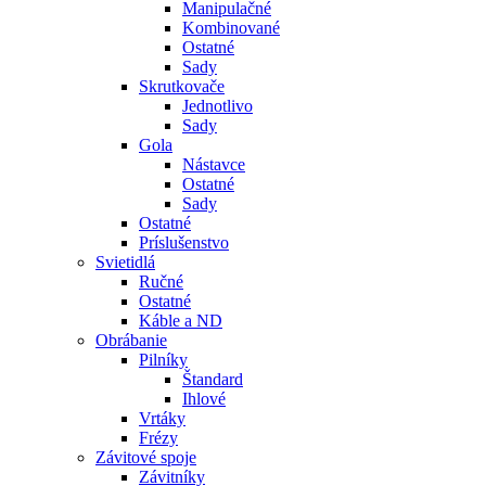
Manipulačné
Kombinované
Ostatné
Sady
Skrutkovače
Jednotlivo
Sady
Gola
Nástavce
Ostatné
Sady
Ostatné
Príslušenstvo
Svietidlá
Ručné
Ostatné
Káble a ND
Obrábanie
Pilníky
Štandard
Ihlové
Vrtáky
Frézy
Závitové spoje
Závitníky