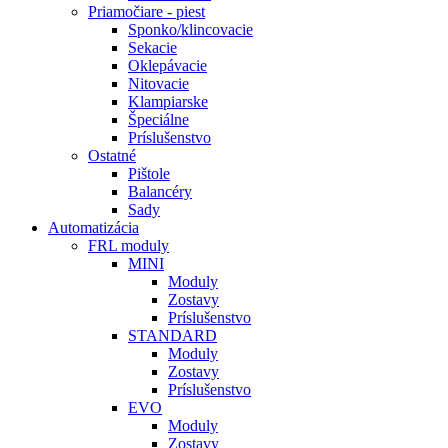
Priamočiare - piest
Sponko/klincovacie
Sekacie
Oklepávacie
Nitovacie
Klampiarske
Špeciálne
Príslušenstvo
Ostatné
Pištole
Balancéry
Sady
Automatizácia
FRL moduly
MINI
Moduly
Zostavy
Príslušenstvo
STANDARD
Moduly
Zostavy
Príslušenstvo
EVO
Moduly
Zostavy