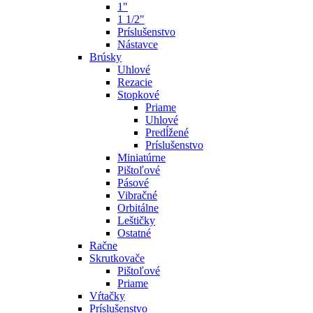
1"
1 1/2"
Príslušenstvo
Nástavce
Brúsky
Uhlové
Rezacie
Stopkové
Priame
Uhlové
Predĺžené
Príslušenstvo
Miniatúrne
Pištoľové
Pásové
Vibračné
Orbitálne
Leštičky
Ostatné
Račne
Skrutkovače
Pištoľové
Priame
Vŕtačky
Príslušenstvo