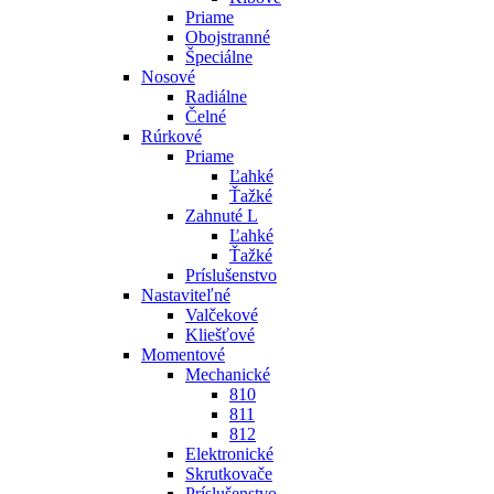
Priame
Obojstranné
Špeciálne
Nosové
Radiálne
Čelné
Rúrkové
Priame
Ľahké
Ťažké
Zahnuté L
Ľahké
Ťažké
Príslušenstvo
Nastaviteľné
Valčekové
Kliešťové
Momentové
Mechanické
810
811
812
Elektronické
Skrutkovače
Príslušenstvo