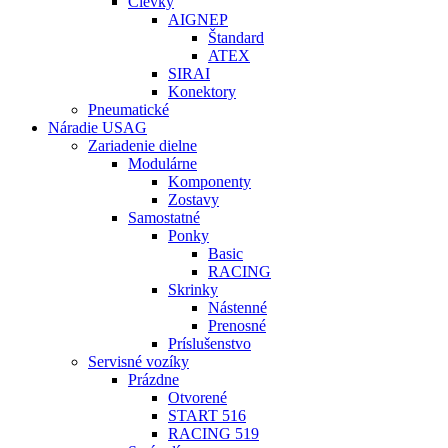
Cievky
AIGNEP
Štandard
ATEX
SIRAI
Konektory
Pneumatické
Náradie USAG
Zariadenie dielne
Modulárne
Komponenty
Zostavy
Samostatné
Ponky
Basic
RACING
Skrinky
Nástenné
Prenosné
Príslušenstvo
Servisné vozíky
Prázdne
Otvorené
START 516
RACING 519