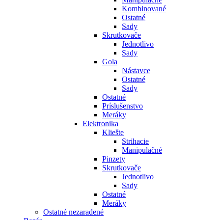
Kombinované
Ostatné
Sady
Skrutkovače
Jednotlivo
Sady
Gola
Nástavce
Ostatné
Sady
Ostatné
Príslušenstvo
Meráky
Elektronika
Kliešte
Strihacie
Manipulačné
Pinzety
Skrutkovače
Jednotlivo
Sady
Ostatné
Meráky
Ostatné nezaradené