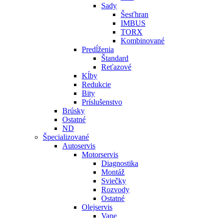
Sady
Šesťhran
IMBUS
TORX
Kombinované
Predĺženia
Štandard
Reťazové
Kĺby
Redukcie
Bity
Príslušenstvo
Brúsky
Ostatné
ND
Špecializované
Autoservis
Motorservis
Diagnostika
Montáž
Sviečky
Rozvody
Ostatné
Olejservis
Vane