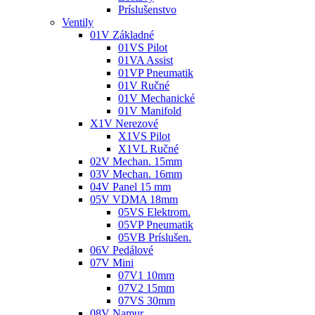
Príslušenstvo
Ventily
01V Základné
01VS Pilot
01VA Assist
01VP Pneumatik
01V Ručné
01V Mechanické
01V Manifold
X1V Nerezové
X1VS Pilot
X1VL Ručné
02V Mechan. 15mm
03V Mechan. 16mm
04V Panel 15 mm
05V VDMA 18mm
05VS Elektrom.
05VP Pneumatik
05VB Príslušen.
06V Pedálové
07V Mini
07V1 10mm
07V2 15mm
07VS 30mm
08V Namur