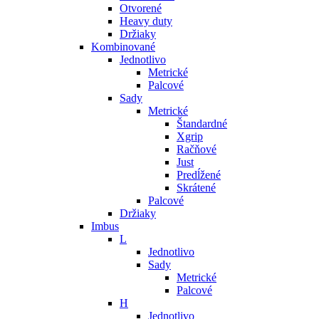
Otvorené
Heavy duty
Držiaky
Kombinované
Jednotlivo
Metrické
Palcové
Sady
Metrické
Štandardné
Xgrip
Račňové
Just
Predĺžené
Skrátené
Palcové
Držiaky
Imbus
L
Jednotlivo
Sady
Metrické
Palcové
H
Jednotlivo