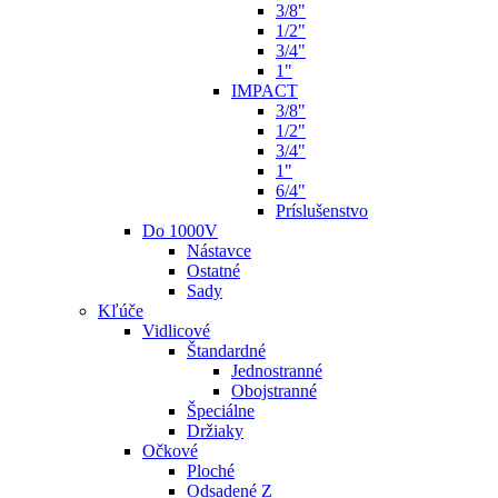
3/8"
1/2"
3/4"
1"
IMPACT
3/8"
1/2"
3/4"
1"
6/4"
Príslušenstvo
Do 1000V
Nástavce
Ostatné
Sady
Kľúče
Vidlicové
Štandardné
Jednostranné
Obojstranné
Špeciálne
Držiaky
Očkové
Ploché
Odsadené Z