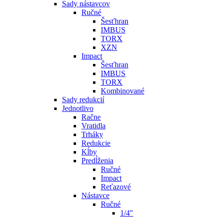
Sady nástavcov
Ručné
Šesťhran
IMBUS
TORX
XZN
Impact
Šesťhran
IMBUS
TORX
Kombinované
Sady redukcií
Jednotlivo
Račne
Vratidla
Trháky
Redukcie
Kĺby
Predĺženia
Ručné
Impact
Reťazové
Nástavce
Ručné
1/4"