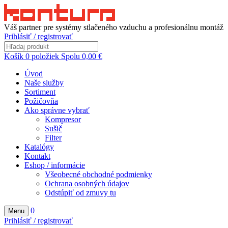
Váš partner pre systémy stlačeného vzduchu a profesionálnu montáž
Prihlásiť / registrovať
Košík
0
položiek
Spolu
0,00
€
Úvod
Naše služby
Sortiment
Požičovňa
Ako správne vybrať
Kompresor
Sušič
Filter
Katalógy
Kontakt
Eshop / informácie
Všeobecné obchodné podmienky
Ochrana osobných údajov
Odstúpiť od zmuvy tu
0
Menu
Prihlásiť / registrovať