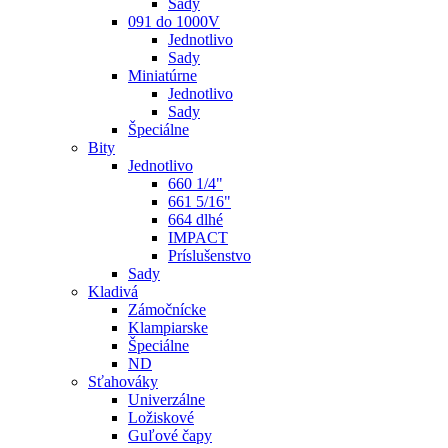
Sady
091 do 1000V
Jednotlivo
Sady
Miniatúrne
Jednotlivo
Sady
Špeciálne
Bity
Jednotlivo
660 1/4"
661 5/16"
664 dlhé
IMPACT
Príslušenstvo
Sady
Kladivá
Zámočnícke
Klampiarske
Špeciálne
ND
Sťahováky
Univerzálne
Ložiskové
Guľové čapy