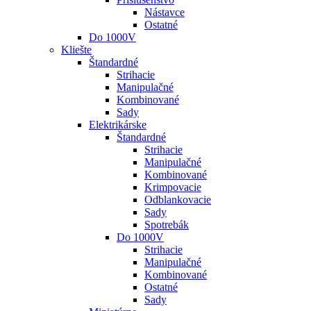
Nástavce
Ostatné
Do 1000V
Kliešte
Štandardné
Strihacie
Manipulačné
Kombinované
Sady
Elektrikárske
Štandardné
Strihacie
Manipulačné
Kombinované
Krimpovacie
Odblankovacie
Sady
Spotrebák
Do 1000V
Strihacie
Manipulačné
Kombinované
Ostatné
Sady