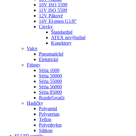
10V ISO 5599
11V ISO 5599
12V Pákové
14V El-pneu G1/8"
Cievky
Štandardné
ATEX nevýbušné
Konektory
Valce
Pneumatické
Elektrické
Fitingy
Séria 1000
Séria 50000
Séria 55000
Séria 56000
Séria 85000
Rozdeľovače
Hadičky
Polyamid
Polyuretan
Teflon
Polyethylen
Silikon
FLUID ventily