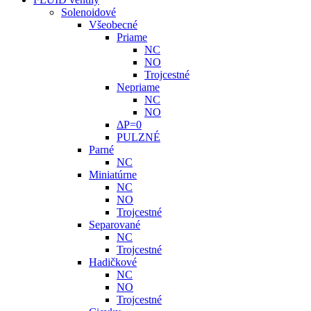
Solenoidové
Všeobecné
Priame
NC
NO
Trojcestné
Nepriame
NC
NO
ΔP=0
PULZNÉ
Parné
NC
Miniatúrne
NC
NO
Trojcestné
Separované
NC
Trojcestné
Hadičkové
NC
NO
Trojcestné