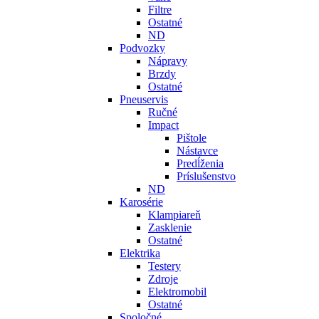
Filtre
Ostatné
ND
Podvozky
Nápravy
Brzdy
Ostatné
Pneuservis
Ručné
Impact
Pištole
Nástavce
Predĺženia
Príslušenstvo
ND
Karosérie
Klampiareň
Zasklenie
Ostatné
Elektrika
Testery
Zdroje
Elektromobil
Ostatné
Spoločné