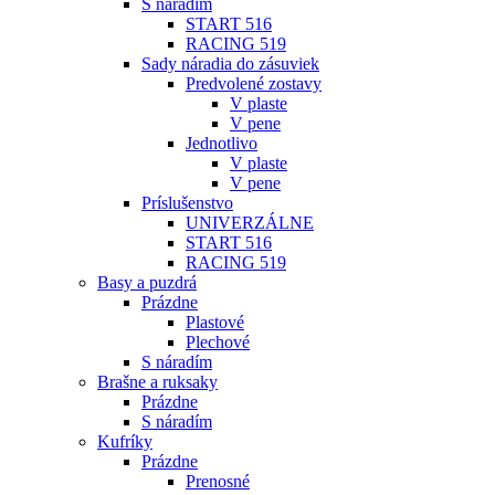
S náradím
START 516
RACING 519
Sady náradia do zásuviek
Predvolené zostavy
V plaste
V pene
Jednotlivo
V plaste
V pene
Príslušenstvo
UNIVERZÁLNE
START 516
RACING 519
Basy a puzdrá
Prázdne
Plastové
Plechové
S náradím
Brašne a ruksaky
Prázdne
S náradím
Kufríky
Prázdne
Prenosné