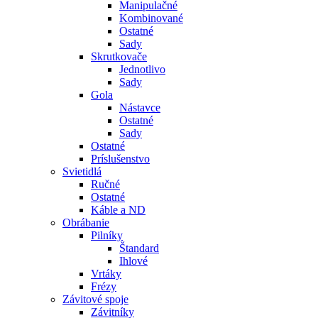
Manipulačné
Kombinované
Ostatné
Sady
Skrutkovače
Jednotlivo
Sady
Gola
Nástavce
Ostatné
Sady
Ostatné
Príslušenstvo
Svietidlá
Ručné
Ostatné
Káble a ND
Obrábanie
Pilníky
Štandard
Ihlové
Vrtáky
Frézy
Závitové spoje
Závitníky