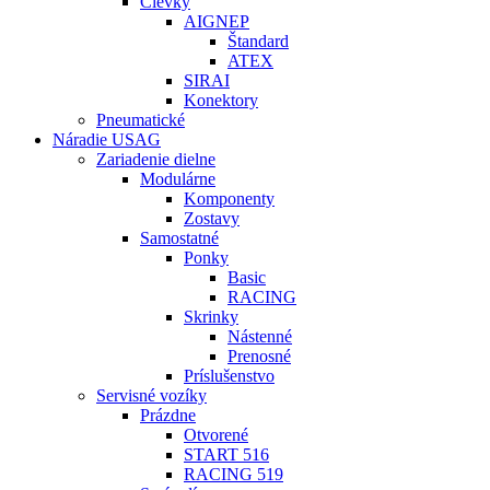
Cievky
AIGNEP
Štandard
ATEX
SIRAI
Konektory
Pneumatické
Náradie USAG
Zariadenie dielne
Modulárne
Komponenty
Zostavy
Samostatné
Ponky
Basic
RACING
Skrinky
Nástenné
Prenosné
Príslušenstvo
Servisné vozíky
Prázdne
Otvorené
START 516
RACING 519