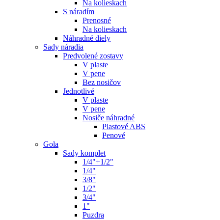
Na kolieskach
S náradím
Prenosné
Na kolieskach
Náhradné diely
Sady náradia
Predvolené zostavy
V plaste
V pene
Bez nosičov
Jednotlivé
V plaste
V pene
Nosiče náhradné
Plastové ABS
Penové
Gola
Sady komplet
1/4"+1/2"
1/4"
3/8"
1/2"
3/4"
1"
Puzdra