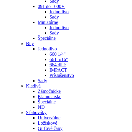
Sady
091 do 1000V
Jednotlivo
Sady
Miniatúrne
Jednotlivo
Sady
Špeciálne
Bity
Jednotlivo
660 1/4"
661 5/16"
664 dlhé
IMPACT
Príslušenstvo
Sady
Kladivá
Zámočnícke
Klampiarske
Špeciálne
ND
Sťahováky
Univerzálne
Ložiskové
Guľové čapy