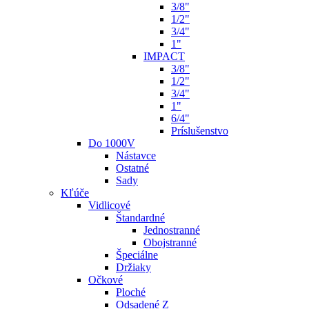
3/8"
1/2"
3/4"
1"
IMPACT
3/8"
1/2"
3/4"
1"
6/4"
Príslušenstvo
Do 1000V
Nástavce
Ostatné
Sady
Kľúče
Vidlicové
Štandardné
Jednostranné
Obojstranné
Špeciálne
Držiaky
Očkové
Ploché
Odsadené Z