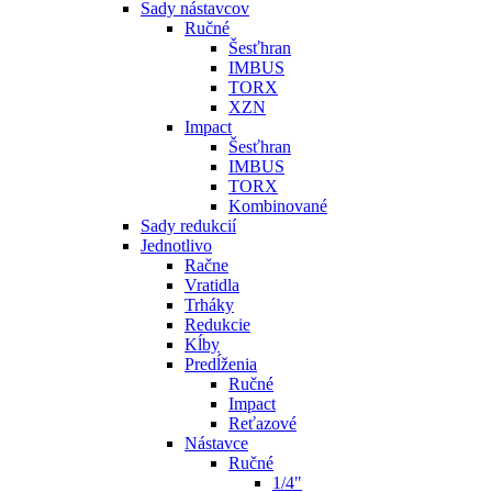
Sady nástavcov
Ručné
Šesťhran
IMBUS
TORX
XZN
Impact
Šesťhran
IMBUS
TORX
Kombinované
Sady redukcií
Jednotlivo
Račne
Vratidla
Trháky
Redukcie
Kĺby
Predĺženia
Ručné
Impact
Reťazové
Nástavce
Ručné
1/4"