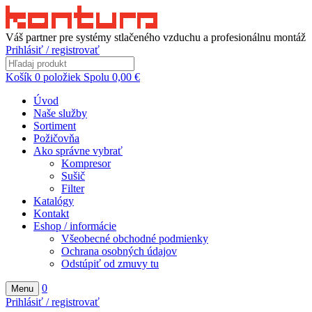
Váš partner pre systémy stlačeného vzduchu a profesionálnu montáž
Prihlásiť / registrovať
Košík
0
položiek
Spolu
0,00
€
Úvod
Naše služby
Sortiment
Požičovňa
Ako správne vybrať
Kompresor
Sušič
Filter
Katalógy
Kontakt
Eshop / informácie
Všeobecné obchodné podmienky
Ochrana osobných údajov
Odstúpiť od zmuvy tu
0
Menu
Prihlásiť / registrovať