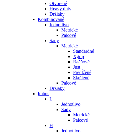
Otvorené
Heavy duty
Držiaky
Kombinované
Jednotlivo
Metrické
Palcové
Sady
Metrické
Štandardné
Xgrip
Račňové
Just
Predĺžené
Skrátené
Palcové
Držiaky
Imbus
L
Jednotlivo
Sady
Metrické
Palcové
H
Jednotlivo