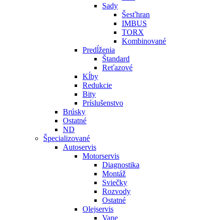
Sady
Šesťhran
IMBUS
TORX
Kombinované
Predĺženia
Štandard
Reťazové
Kĺby
Redukcie
Bity
Príslušenstvo
Brúsky
Ostatné
ND
Špecializované
Autoservis
Motorservis
Diagnostika
Montáž
Sviečky
Rozvody
Ostatné
Olejservis
Vane