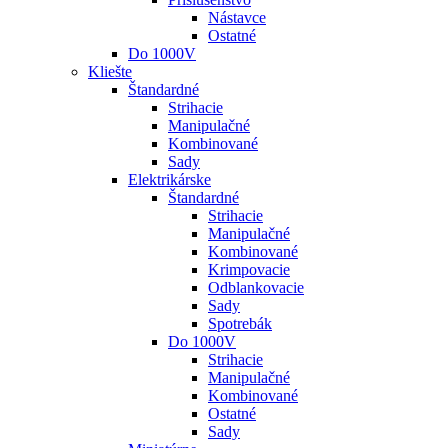
Nástavce
Ostatné
Do 1000V
Kliešte
Štandardné
Strihacie
Manipulačné
Kombinované
Sady
Elektrikárske
Štandardné
Strihacie
Manipulačné
Kombinované
Krimpovacie
Odblankovacie
Sady
Spotrebák
Do 1000V
Strihacie
Manipulačné
Kombinované
Ostatné
Sady