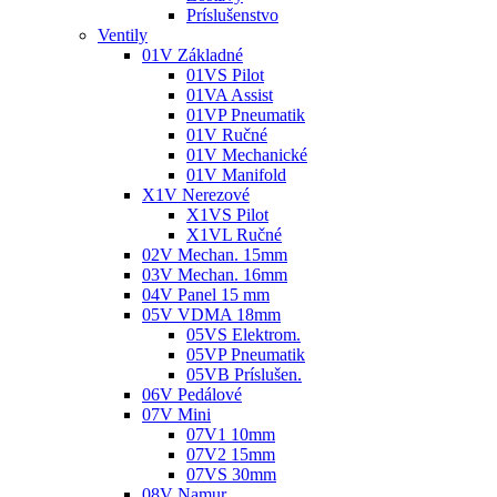
Príslušenstvo
Ventily
01V Základné
01VS Pilot
01VA Assist
01VP Pneumatik
01V Ručné
01V Mechanické
01V Manifold
X1V Nerezové
X1VS Pilot
X1VL Ručné
02V Mechan. 15mm
03V Mechan. 16mm
04V Panel 15 mm
05V VDMA 18mm
05VS Elektrom.
05VP Pneumatik
05VB Príslušen.
06V Pedálové
07V Mini
07V1 10mm
07V2 15mm
07VS 30mm
08V Namur