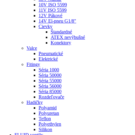
10V ISO 5599
11V ISO 5599
12V Pákové
14V El-pneu G1/8"
Cievky
Štandardné
ATEX nevýbušné
Konektory
Valce
Pneumatické
Elektrické
Fitingy
Séria 1000
Séria 50000
Séria 55000
Séria 56000
Séria 85000
Rozdeľovače
Hadičky
Polyamid
Polyuretan
Teflon
Polyethylen
Silikon
FLUID ventily