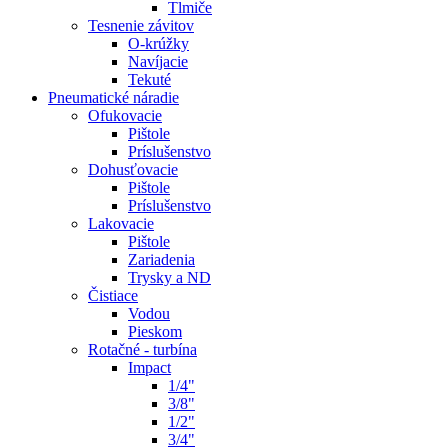
Tlmiče
Tesnenie závitov
O-krúžky
Navíjacie
Tekuté
Pneumatické náradie
Ofukovacie
Pištole
Príslušenstvo
Dohusťovacie
Pištole
Príslušenstvo
Lakovacie
Pištole
Zariadenia
Trysky a ND
Čistiace
Vodou
Pieskom
Rotačné - turbína
Impact
1/4"
3/8"
1/2"
3/4"