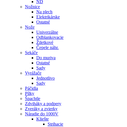
ND
Nožnice
Na plech
Elektrikárske
Ostatné
Nože
Univerzálne
Odblankovacie
Žiletkové
Čepele náhr.
Sekáče
Do muriva
Ostatné
Sady
Vyrážače
Jednotlivo
Sady
Páčidla
Pílky
Špachtle
Zdviháky a podpery
Zveráky a zvierky
Náradie do 1000V
Kliešte
Strihacie