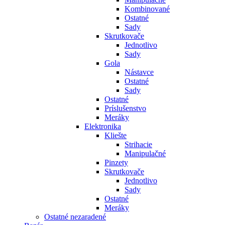
Kombinované
Ostatné
Sady
Skrutkovače
Jednotlivo
Sady
Gola
Nástavce
Ostatné
Sady
Ostatné
Príslušenstvo
Meráky
Elektronika
Kliešte
Strihacie
Manipulačné
Pinzety
Skrutkovače
Jednotlivo
Sady
Ostatné
Meráky
Ostatné nezaradené