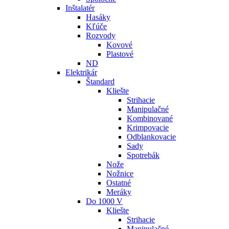
Inštalatér
Hasáky
Kľúče
Rozvody
Kovové
Plastové
ND
Elektrikár
Štandard
Kliešte
Strihacie
Manipulačné
Kombinované
Krimpovacie
Odblankovacie
Sady
Spotrebák
Nože
Nožnice
Ostatné
Meráky
Do 1000 V
Kliešte
Strihacie
Manipulačné