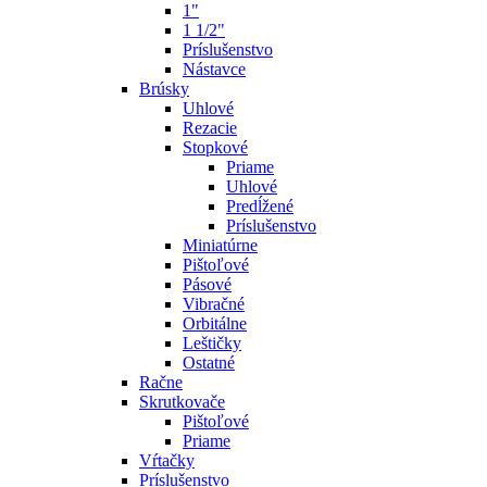
1"
1 1/2"
Príslušenstvo
Nástavce
Brúsky
Uhlové
Rezacie
Stopkové
Priame
Uhlové
Predĺžené
Príslušenstvo
Miniatúrne
Pištoľové
Pásové
Vibračné
Orbitálne
Leštičky
Ostatné
Račne
Skrutkovače
Pištoľové
Priame
Vŕtačky
Príslušenstvo