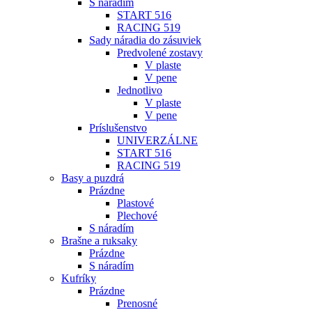
S náradím
START 516
RACING 519
Sady náradia do zásuviek
Predvolené zostavy
V plaste
V pene
Jednotlivo
V plaste
V pene
Príslušenstvo
UNIVERZÁLNE
START 516
RACING 519
Basy a puzdrá
Prázdne
Plastové
Plechové
S náradím
Brašne a ruksaky
Prázdne
S náradím
Kufríky
Prázdne
Prenosné