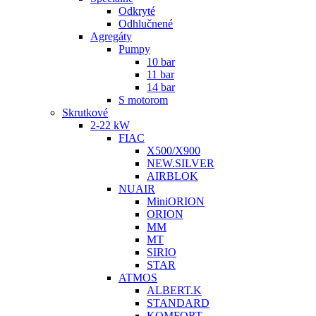
Odkryté
Odhlučnené
Agregáty
Pumpy
10 bar
11 bar
14 bar
S motorom
Skrutkové
2-22 kW
FIAC
X500/X900
NEW.SILVER
AIRBLOK
NUAIR
MiniORION
ORION
MM
MT
SIRIO
STAR
ATMOS
ALBERT.K
STANDARD
KOMFORT