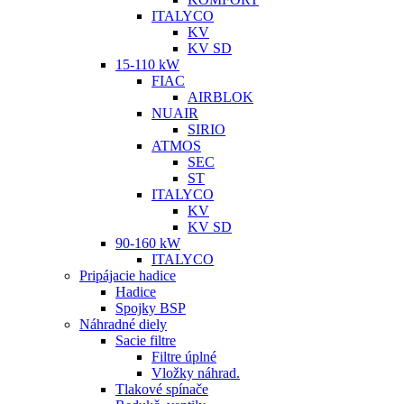
ITALYCO
KV
KV SD
15-110 kW
FIAC
AIRBLOK
NUAIR
SIRIO
ATMOS
SEC
ST
ITALYCO
KV
KV SD
90-160 kW
ITALYCO
Pripájacie hadice
Hadice
Spojky BSP
Náhradné diely
Sacie filtre
Filtre úplné
Vložky náhrad.
Tlakové spínače