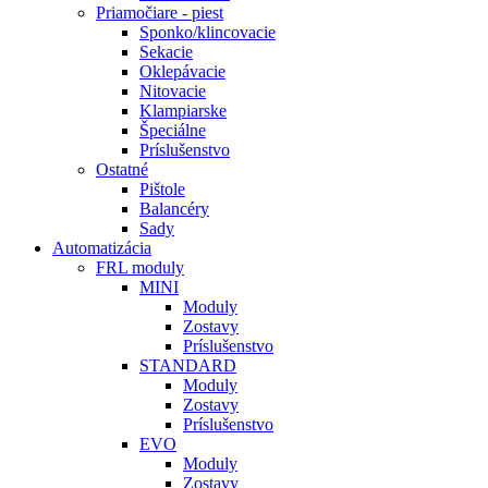
Priamočiare - piest
Sponko/klincovacie
Sekacie
Oklepávacie
Nitovacie
Klampiarske
Špeciálne
Príslušenstvo
Ostatné
Pištole
Balancéry
Sady
Automatizácia
FRL moduly
MINI
Moduly
Zostavy
Príslušenstvo
STANDARD
Moduly
Zostavy
Príslušenstvo
EVO
Moduly
Zostavy