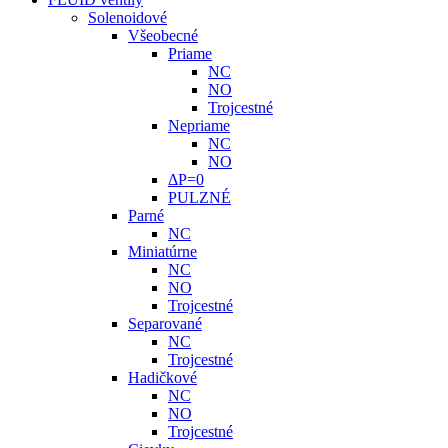
Solenoidové
Všeobecné
Priame
NC
NO
Trojcestné
Nepriame
NC
NO
ΔP=0
PULZNÉ
Parné
NC
Miniatúrne
NC
NO
Trojcestné
Separované
NC
Trojcestné
Hadičkové
NC
NO
Trojcestné