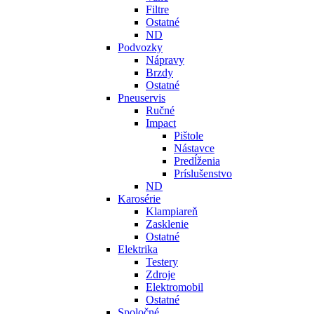
Filtre
Ostatné
ND
Podvozky
Nápravy
Brzdy
Ostatné
Pneuservis
Ručné
Impact
Pištole
Nástavce
Predĺženia
Príslušenstvo
ND
Karosérie
Klampiareň
Zasklenie
Ostatné
Elektrika
Testery
Zdroje
Elektromobil
Ostatné
Spoločné