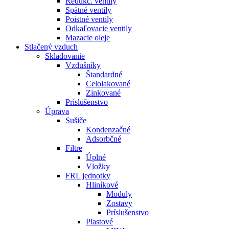
Redukč. ventily
Spätné ventily
Poistné ventily
Odkaľovacie ventily
Mazacie oleje
Stlačený vzduch
Skladovanie
Vzdušníky
Štandardné
Celolakované
Zinkované
Príslušenstvo
Úprava
Sušiče
Kondenzačné
Adsorbčné
Filtre
Úplné
Vložky
FRL jednotky
Hliníkové
Moduly
Zostavy
Príslušenstvo
Plastové