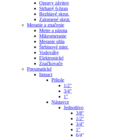
Opravy závitov
Strhaný 6-hran
Bezhlavé skrut.
Zalomené skrut.
Meranie a značenie
Metre a pásma
Mikromeranie
Meranie uhla
Štrbinové mier.
Vodováhy
Elektronické
Značkovače
Pneumatické
Impact
Pištole
1/2"
3/4"
1"
Nástavce
Jednotlivo
3/8"
1/2"
3/4"
1"
6/4"