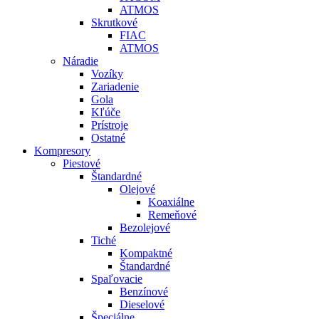
ATMOS
Skrutkové
FIAC
ATMOS
Náradie
Vozíky
Zariadenie
Gola
Kľúče
Prístroje
Ostatné
Kompresory
Piestové
Štandardné
Olejové
Koaxiálne
Remeňové
Bezolejové
Tiché
Kompaktné
Štandardné
Spaľovacie
Benzínové
Dieselové
Špeciálne