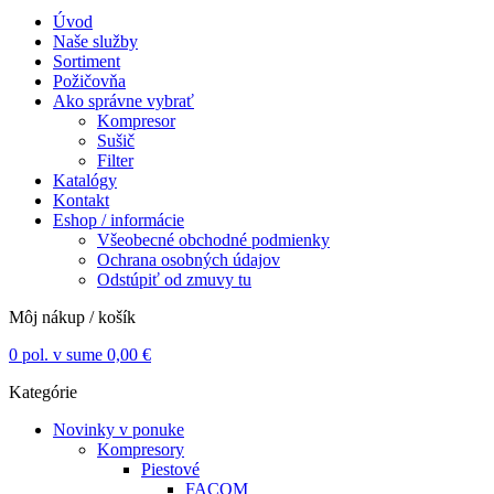
Úvod
Naše služby
Sortiment
Požičovňa
Ako správne vybrať
Kompresor
Sušič
Filter
Katalógy
Kontakt
Eshop / informácie
Všeobecné obchodné podmienky
Ochrana osobných údajov
Odstúpiť od zmuvy tu
Môj nákup / košík
0
pol. v sume
0,00
€
Kategórie
Novinky v ponuke
Kompresory
Piestové
FACOM