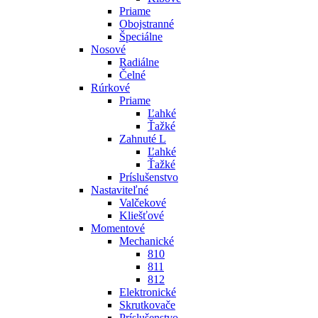
Priame
Obojstranné
Špeciálne
Nosové
Radiálne
Čelné
Rúrkové
Priame
Ľahké
Ťažké
Zahnuté L
Ľahké
Ťažké
Príslušenstvo
Nastaviteľné
Valčekové
Kliešťové
Momentové
Mechanické
810
811
812
Elektronické
Skrutkovače
Príslušenstvo