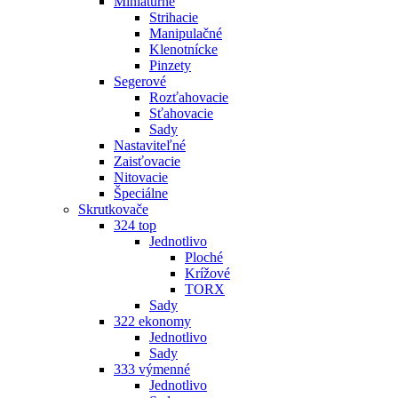
Miniatúrne
Strihacie
Manipulačné
Klenotnícke
Pinzety
Segerové
Rozťahovacie
Sťahovacie
Sady
Nastaviteľné
Zaisťovacie
Nitovacie
Špeciálne
Skrutkovače
324 top
Jednotlivo
Ploché
Krížové
TORX
Sady
322 ekonomy
Jednotlivo
Sady
333 výmenné
Jednotlivo