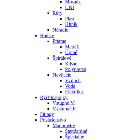
Mosadz
UNI
Rúry
Plast
Hliník
Náradie
Hadice
Priame
Metráž
Úplné
Špirálové
Rilsan
Polyuretan
Navíjacie
Vzduch
Voda
Elektrika
Rýchlospojky
Vstupné M
Výstupné F
Fitingy
Príslušenstvo
Manometre
Štandardné
Špeciálne