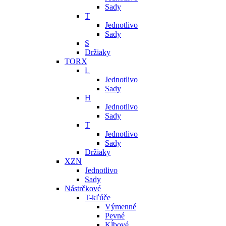
Sady
T
Jednotlivo
Sady
S
Držiaky
TORX
L
Jednotlivo
Sady
H
Jednotlivo
Sady
T
Jednotlivo
Sady
Držiaky
XZN
Jednotlivo
Sady
Nástrčkové
T-kľúče
Výmenné
Pevné
Kĺbové