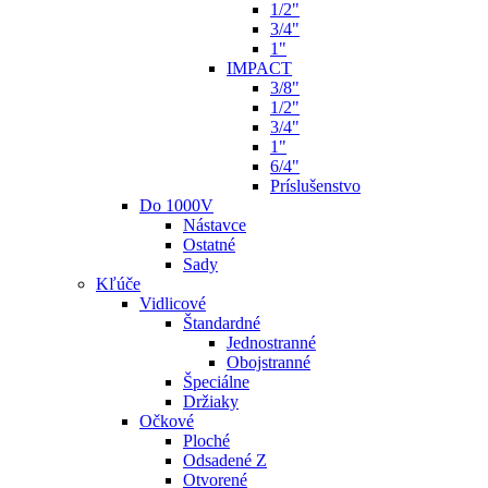
1/2"
3/4"
1"
IMPACT
3/8"
1/2"
3/4"
1"
6/4"
Príslušenstvo
Do 1000V
Nástavce
Ostatné
Sady
Kľúče
Vidlicové
Štandardné
Jednostranné
Obojstranné
Špeciálne
Držiaky
Očkové
Ploché
Odsadené Z
Otvorené