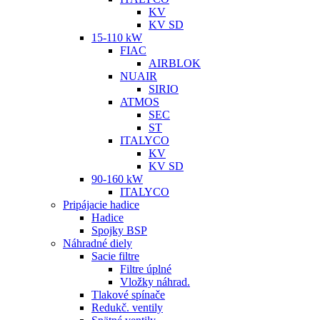
KV
KV SD
15-110 kW
FIAC
AIRBLOK
NUAIR
SIRIO
ATMOS
SEC
ST
ITALYCO
KV
KV SD
90-160 kW
ITALYCO
Pripájacie hadice
Hadice
Spojky BSP
Náhradné diely
Sacie filtre
Filtre úplné
Vložky náhrad.
Tlakové spínače
Redukč. ventily