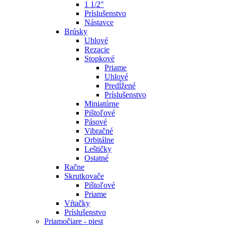
1 1/2"
Príslušenstvo
Nástavce
Brúsky
Uhlové
Rezacie
Stopkové
Priame
Uhlové
Predĺžené
Príslušenstvo
Miniatúrne
Pištoľové
Pásové
Vibračné
Orbitálne
Leštičky
Ostatné
Račne
Skrutkovače
Pištoľové
Priame
Vŕtačky
Príslušenstvo
Priamočiare - piest