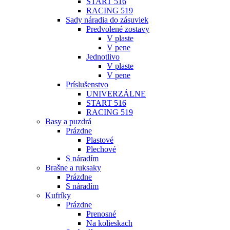
START 516
RACING 519
Sady náradia do zásuviek
Predvolené zostavy
V plaste
V pene
Jednotlivo
V plaste
V pene
Príslušenstvo
UNIVERZÁLNE
START 516
RACING 519
Basy a puzdrá
Prázdne
Plastové
Plechové
S náradím
Brašne a ruksaky
Prázdne
S náradím
Kufríky
Prázdne
Prenosné
Na kolieskach