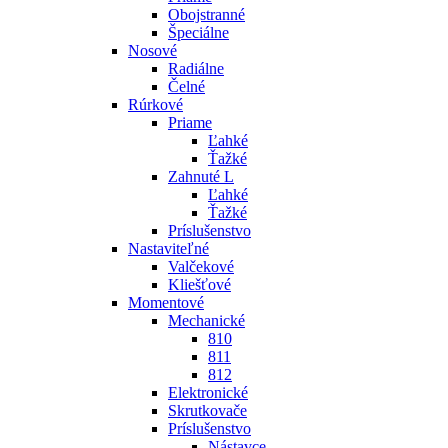
Obojstranné
Špeciálne
Nosové
Radiálne
Čelné
Rúrkové
Priame
Ľahké
Ťažké
Zahnuté L
Ľahké
Ťažké
Príslušenstvo
Nastaviteľné
Valčekové
Kliešťové
Momentové
Mechanické
810
811
812
Elektronické
Skrutkovače
Príslušenstvo
Nástavce