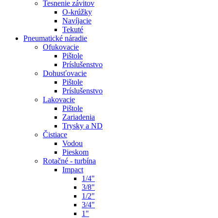
Tesnenie závitov
O-krúžky
Navíjacie
Tekuté
Pneumatické náradie
Ofukovacie
Pištole
Príslušenstvo
Dohusťovacie
Pištole
Príslušenstvo
Lakovacie
Pištole
Zariadenia
Trysky a ND
Čistiace
Vodou
Pieskom
Rotačné - turbína
Impact
1/4"
3/8"
1/2"
3/4"
1"