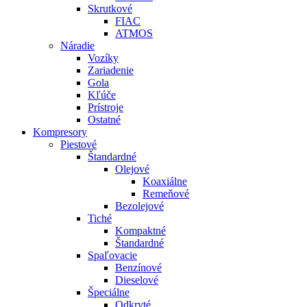
Skrutkové
FIAC
ATMOS
Náradie
Vozíky
Zariadenie
Gola
Kľúče
Prístroje
Ostatné
Kompresory
Piestové
Štandardné
Olejové
Koaxiálne
Remeňové
Bezolejové
Tiché
Kompaktné
Štandardné
Spaľovacie
Benzínové
Dieselové
Špeciálne
Odkryté