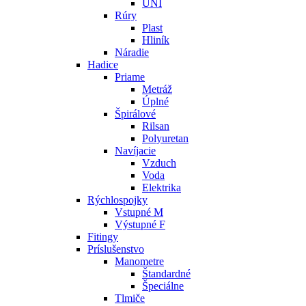
UNI
Rúry
Plast
Hliník
Náradie
Hadice
Priame
Metráž
Úplné
Špirálové
Rilsan
Polyuretan
Navíjacie
Vzduch
Voda
Elektrika
Rýchlospojky
Vstupné M
Výstupné F
Fitingy
Príslušenstvo
Manometre
Štandardné
Špeciálne
Tlmiče