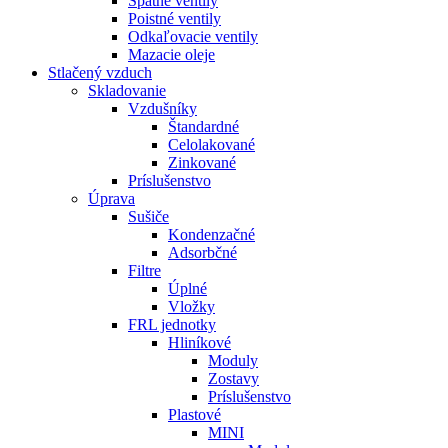
Spätné ventily
Poistné ventily
Odkaľovacie ventily
Mazacie oleje
Stlačený vzduch
Skladovanie
Vzdušníky
Štandardné
Celolakované
Zinkované
Príslušenstvo
Úprava
Sušiče
Kondenzačné
Adsorbčné
Filtre
Úplné
Vložky
FRL jednotky
Hliníkové
Moduly
Zostavy
Príslušenstvo
Plastové
MINI