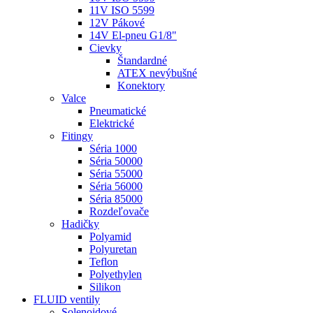
11V ISO 5599
12V Pákové
14V El-pneu G1/8"
Cievky
Štandardné
ATEX nevýbušné
Konektory
Valce
Pneumatické
Elektrické
Fitingy
Séria 1000
Séria 50000
Séria 55000
Séria 56000
Séria 85000
Rozdeľovače
Hadičky
Polyamid
Polyuretan
Teflon
Polyethylen
Silikon
FLUID ventily
Solenoidové