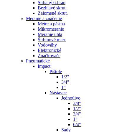
Strhaný 6-hran
Bezhlavé skrut.
Zalomené skrut.
Meranie a značenie
Metre a pásma
Mikromeranie
Meranie uhla
Štrbinové mier.
Vodováhy
Elektronické
Značkovače
Pneumatické
Impact
Pištole
1/2"
3/4"
1"
Nástavce
Jednotlivo
3/8"
1/2"
3/4"
1"
6/4"
Sady