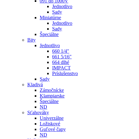
091 do 1000V
Jednotlivo
Sady
Miniatúrne
Jednotlivo
Sady
Špeciálne
Bity
Jednotlivo
660 1/4"
661 5/16"
664 dlhé
IMPACT
Príslušenstvo
Sady
Kladivá
Zámočnícke
Klampiarske
Špeciálne
ND
Sťahováky
Univerzálne
Ložiskové
Guľové čapy
ND