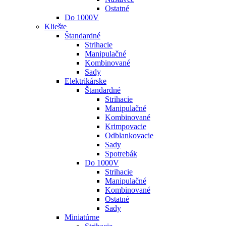
Ostatné
Do 1000V
Kliešte
Štandardné
Strihacie
Manipulačné
Kombinované
Sady
Elektrikárske
Štandardné
Strihacie
Manipulačné
Kombinované
Krimpovacie
Odblankovacie
Sady
Spotrebák
Do 1000V
Strihacie
Manipulačné
Kombinované
Ostatné
Sady
Miniatúrne