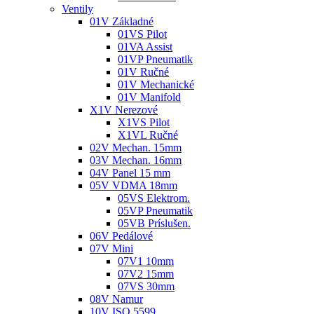
Ventily
01V Základné
01VS Pilot
01VA Assist
01VP Pneumatik
01V Ručné
01V Mechanické
01V Manifold
X1V Nerezové
X1VS Pilot
X1VL Ručné
02V Mechan. 15mm
03V Mechan. 16mm
04V Panel 15 mm
05V VDMA 18mm
05VS Elektrom.
05VP Pneumatik
05VB Príslušen.
06V Pedálové
07V Mini
07V1 10mm
07V2 15mm
07VS 30mm
08V Namur
10V ISO 5599