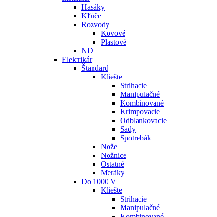
Hasáky
Kľúče
Rozvody
Kovové
Plastové
ND
Elektrikár
Štandard
Kliešte
Strihacie
Manipulačné
Kombinované
Krimpovacie
Odblankovacie
Sady
Spotrebák
Nože
Nožnice
Ostatné
Meráky
Do 1000 V
Kliešte
Strihacie
Manipulačné
Kombinované