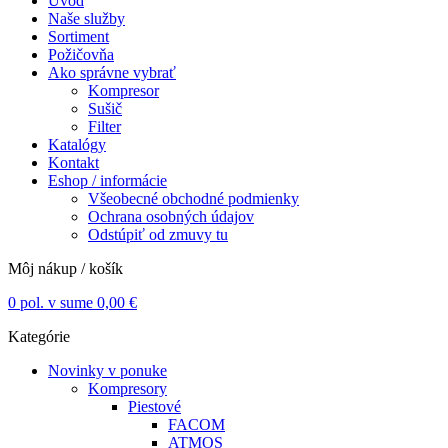
Úvod
Naše služby
Sortiment
Požičovňa
Ako správne vybrať
Kompresor
Sušič
Filter
Katalógy
Kontakt
Eshop / informácie
Všeobecné obchodné podmienky
Ochrana osobných údajov
Odstúpiť od zmuvy tu
Môj nákup / košík
0
pol. v sume
0,00
€
Kategórie
Novinky v ponuke
Kompresory
Piestové
FACOM
ATMOS