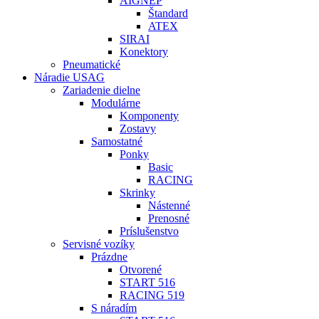
AIGNEP
Štandard
ATEX
SIRAI
Konektory
Pneumatické
Náradie USAG
Zariadenie dielne
Modulárne
Komponenty
Zostavy
Samostatné
Ponky
Basic
RACING
Skrinky
Nástenné
Prenosné
Príslušenstvo
Servisné vozíky
Prázdne
Otvorené
START 516
RACING 519
S náradím