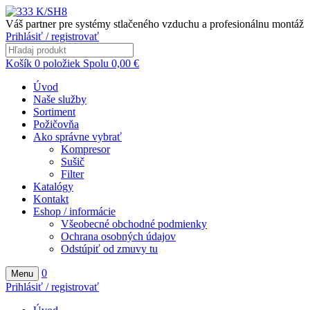
Váš partner pre systémy stlačeného vzduchu a profesionálnu montáž
Prihlásiť / registrovať
Košík
0
položiek
Spolu
0,00
€
Úvod
Naše služby
Sortiment
Požičovňa
Ako správne vybrať
Kompresor
Sušič
Filter
Katalógy
Kontakt
Eshop / informácie
Všeobecné obchodné podmienky
Ochrana osobných údajov
Odstúpiť od zmuvy tu
0
Menu
Prihlásiť / registrovať