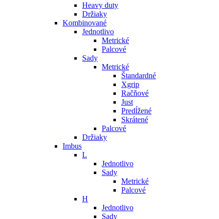
Heavy duty
Držiaky
Kombinované
Jednotlivo
Metrické
Palcové
Sady
Metrické
Štandardné
Xgrip
Račňové
Just
Predĺžené
Skrátené
Palcové
Držiaky
Imbus
L
Jednotlivo
Sady
Metrické
Palcové
H
Jednotlivo
Sady