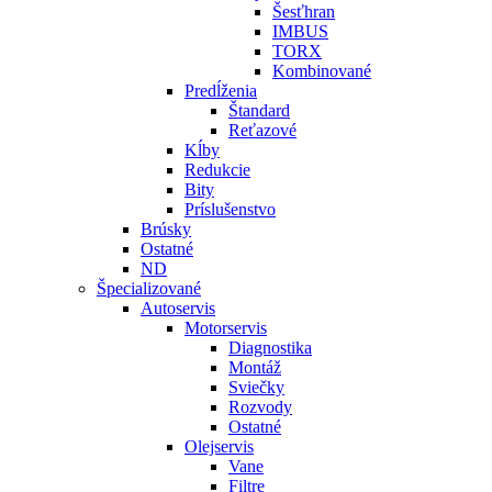
Šesťhran
IMBUS
TORX
Kombinované
Predĺženia
Štandard
Reťazové
Kĺby
Redukcie
Bity
Príslušenstvo
Brúsky
Ostatné
ND
Špecializované
Autoservis
Motorservis
Diagnostika
Montáž
Sviečky
Rozvody
Ostatné
Olejservis
Vane
Filtre