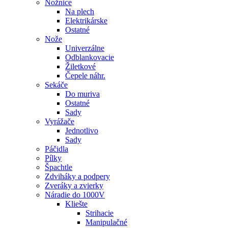
Nožnice
Na plech
Elektrikárske
Ostatné
Nože
Univerzálne
Odblankovacie
Žiletkové
Čepele náhr.
Sekáče
Do muriva
Ostatné
Sady
Vyrážače
Jednotlivo
Sady
Páčidla
Pílky
Špachtle
Zdviháky a podpery
Zveráky a zvierky
Náradie do 1000V
Kliešte
Strihacie
Manipulačné