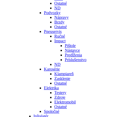
Ostatné
ND
Podvozky
Nápravy
Brzdy
Ostatné
Pneuservis
Ručné
Impact
Pištole
Nástavce
Predĺženia
Príslušenstvo
ND
Karosérie
Klampiareň
Zasklenie
Ostatné
Elektrika
Testery
Zdroje
Elektromobil
Ostatné
Spoločné
Inštalatér