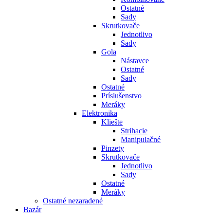
Ostatné
Sady
Skrutkovače
Jednotlivo
Sady
Gola
Nástavce
Ostatné
Sady
Ostatné
Príslušenstvo
Meráky
Elektronika
Kliešte
Strihacie
Manipulačné
Pinzety
Skrutkovače
Jednotlivo
Sady
Ostatné
Meráky
Ostatné nezaradené
Bazár