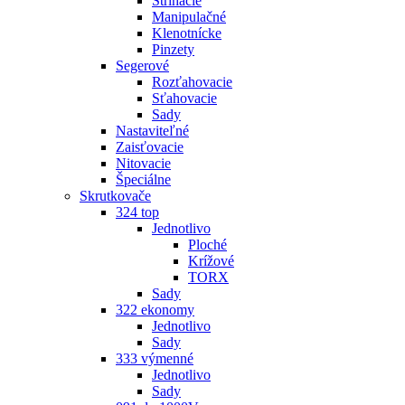
Strihacie
Manipulačné
Klenotnícke
Pinzety
Segerové
Rozťahovacie
Sťahovacie
Sady
Nastaviteľné
Zaisťovacie
Nitovacie
Špeciálne
Skrutkovače
324 top
Jednotlivo
Ploché
Krížové
TORX
Sady
322 ekonomy
Jednotlivo
Sady
333 výmenné
Jednotlivo
Sady