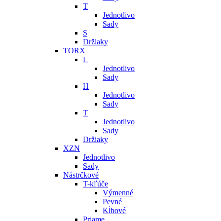
T
Jednotlivo
Sady
S
Držiaky
TORX
L
Jednotlivo
Sady
H
Jednotlivo
Sady
T
Jednotlivo
Sady
Držiaky
XZN
Jednotlivo
Sady
Nástrčkové
T-kľúče
Výmenné
Pevné
Kĺbové
Priame