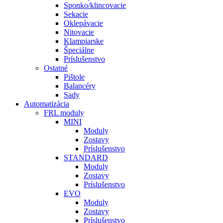
Sponko/klincovacie
Sekacie
Oklepávacie
Nitovacie
Klampiarske
Špeciálne
Príslušenstvo
Ostatné
Pištole
Balancéry
Sady
Automatizácia
FRL moduly
MINI
Moduly
Zostavy
Príslušenstvo
STANDARD
Moduly
Zostavy
Príslušenstvo
EVO
Moduly
Zostavy
Príslušenstvo