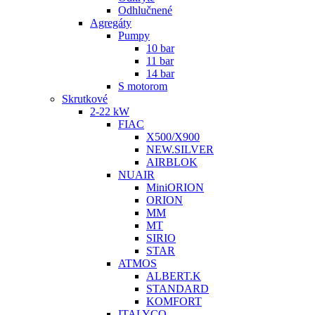
Odhlučnené
Agregáty
Pumpy
10 bar
11 bar
14 bar
S motorom
Skrutkové
2-22 kW
FIAC
X500/X900
NEW.SILVER
AIRBLOK
NUAIR
MiniORION
ORION
MM
MT
SIRIO
STAR
ATMOS
ALBERT.K
STANDARD
KOMFORT
ITALYCO