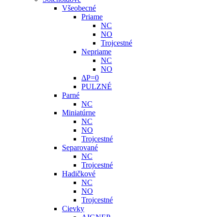
Všeobecné
Priame
NC
NO
Trojcestné
Nepriame
NC
NO
ΔP=0
PULZNÉ
Parné
NC
Miniatúrne
NC
NO
Trojcestné
Separované
NC
Trojcestné
Hadičkové
NC
NO
Trojcestné
Cievky