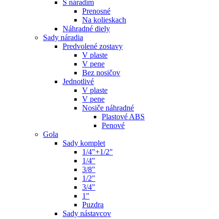
S náradím
Prenosné
Na kolieskach
Náhradné diely
Sady náradia
Predvolené zostavy
V plaste
V pene
Bez nosičov
Jednotlivé
V plaste
V pene
Nosiče náhradné
Plastové ABS
Penové
Gola
Sady komplet
1/4"+1/2"
1/4"
3/8"
1/2"
3/4"
1"
Puzdra
Sady nástavcov