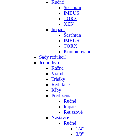
Ručné
Šesťhran
IMBUS
TORX
XZN
Impact
Šesťhran
IMBUS
TORX
Kombinované
Sady redukcií
Jednotlivo
Račne
Vratidla
Trháky
Redukcie
Kĺby
Predĺženia
Ručné
Impact
Reťazové
Nástavce
Ručné
1/4"
3/8"