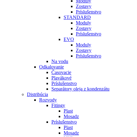
Moduly
Zostavy
Príslušenstvo
STANDARD
Moduly
Zostavy
Príslušenstvo
EVO
Moduly
Zostavy
Príslušenstvo
Na vodu
Odkalovanie
Časovacie
Plavákové
Príslušenstvo
Separátory oleja z kondenzátu
Distribúcia
Rozvody
Fitingy
Plast
Mosadz
Príslušenstvo
Plast
Mosadz