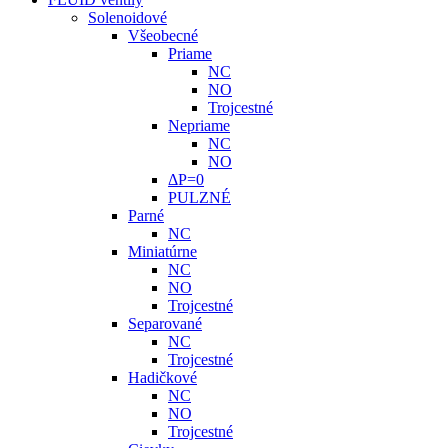
Solenoidové
Všeobecné
Priame
NC
NO
Trojcestné
Nepriame
NC
NO
ΔP=0
PULZNÉ
Parné
NC
Miniatúrne
NC
NO
Trojcestné
Separované
NC
Trojcestné
Hadičkové
NC
NO
Trojcestné