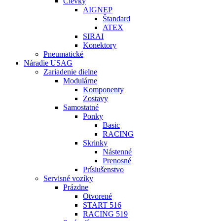
Cievky
AIGNEP
Štandard
ATEX
SIRAI
Konektory
Pneumatické
Náradie USAG
Zariadenie dielne
Modulárne
Komponenty
Zostavy
Samostatné
Ponky
Basic
RACING
Skrinky
Nástenné
Prenosné
Príslušenstvo
Servisné vozíky
Prázdne
Otvorené
START 516
RACING 519