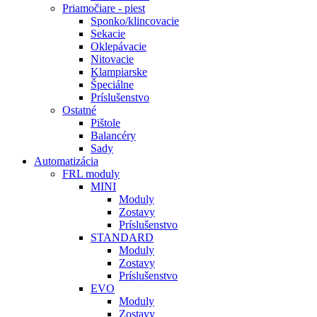
Priamočiare - piest
Sponko/klincovacie
Sekacie
Oklepávacie
Nitovacie
Klampiarske
Špeciálne
Príslušenstvo
Ostatné
Pištole
Balancéry
Sady
Automatizácia
FRL moduly
MINI
Moduly
Zostavy
Príslušenstvo
STANDARD
Moduly
Zostavy
Príslušenstvo
EVO
Moduly
Zostavy