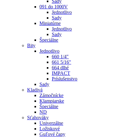
Sady
091 do 1000V
Jednotlivo
Sady
Miniatúrne
Jednotlivo
Sady
Špeciálne
Bity
Jednotlivo
660 1/4"
661 5/16"
664 dlhé
IMPACT
Príslušenstvo
Sady
Kladivá
Zámočnícke
Klampiarske
Špeciálne
ND
Sťahováky
Univerzálne
Ložiskové
Guľové čapy