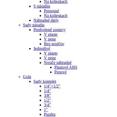
Na kolieskach
S náradím
Prenosné
Na kolieskach
Náhradné diely
Sady náradia
Predvolené zostavy
V plaste
V pene
Bez nosičov
Jednotlivé
V plaste
V pene
Nosiče náhradné
Plastové ABS
Penové
Gola
Sady komplet
1/4"+1/2"
1/4"
3/8"
1/2"
3/4"
1"
Puzdra