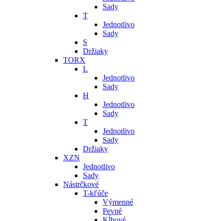
Sady
T
Jednotlivo
Sady
S
Držiaky
TORX
L
Jednotlivo
Sady
H
Jednotlivo
Sady
T
Jednotlivo
Sady
Držiaky
XZN
Jednotlivo
Sady
Nástrčkové
T-kľúče
Výmenné
Pevné
Kĺbové