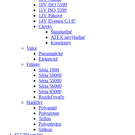
10V ISO 5599
11V ISO 5599
12V Pákové
14V El-pneu G1/8"
Cievky
Štandardné
ATEX nevýbušné
Konektory
Valce
Pneumatické
Elektrické
Fitingy
Séria 1000
Séria 50000
Séria 55000
Séria 56000
Séria 85000
Rozdeľovače
Hadičky
Polyamid
Polyuretan
Teflon
Polyethylen
Silikon
FLUID ventily