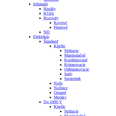
Inštalatér
Hasáky
Kľúče
Rozvody
Kovové
Plastové
ND
Elektrikár
Štandard
Kliešte
Strihacie
Manipulačné
Kombinované
Krimpovacie
Odblankovacie
Sady
Spotrebák
Nože
Nožnice
Ostatné
Meráky
Do 1000 V
Kliešte
Strihacie
Manipulačné