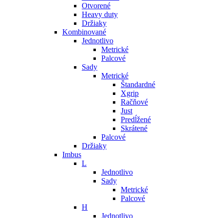
Otvorené
Heavy duty
Držiaky
Kombinované
Jednotlivo
Metrické
Palcové
Sady
Metrické
Štandardné
Xgrip
Račňové
Just
Predĺžené
Skrátené
Palcové
Držiaky
Imbus
L
Jednotlivo
Sady
Metrické
Palcové
H
Jednotlivo