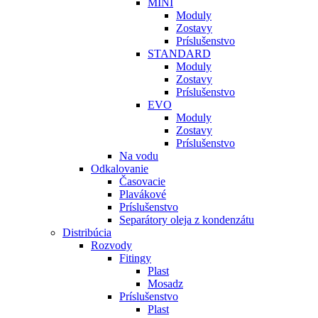
MINI
Moduly
Zostavy
Príslušenstvo
STANDARD
Moduly
Zostavy
Príslušenstvo
EVO
Moduly
Zostavy
Príslušenstvo
Na vodu
Odkalovanie
Časovacie
Plavákové
Príslušenstvo
Separátory oleja z kondenzátu
Distribúcia
Rozvody
Fitingy
Plast
Mosadz
Príslušenstvo
Plast