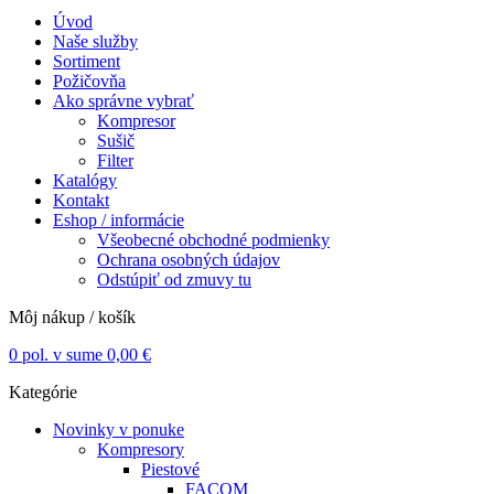
Úvod
Naše služby
Sortiment
Požičovňa
Ako správne vybrať
Kompresor
Sušič
Filter
Katalógy
Kontakt
Eshop / informácie
Všeobecné obchodné podmienky
Ochrana osobných údajov
Odstúpiť od zmuvy tu
Môj nákup / košík
0
pol. v sume
0,00
€
Kategórie
Novinky v ponuke
Kompresory
Piestové
FACOM