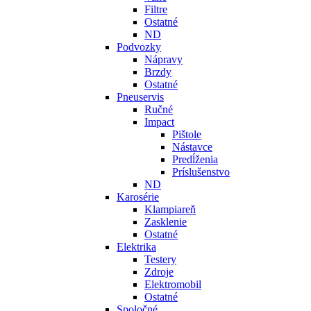
Filtre
Ostatné
ND
Podvozky
Nápravy
Brzdy
Ostatné
Pneuservis
Ručné
Impact
Pištole
Nástavce
Predĺženia
Príslušenstvo
ND
Karosérie
Klampiareň
Zasklenie
Ostatné
Elektrika
Testery
Zdroje
Elektromobil
Ostatné
Spoločné