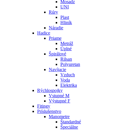
Mosadz
UNI
Rúry
Plast
Hliník
Náradie
Hadice
Priame
Metráž
Úplné
Špirálové
Rilsan
Polyuretan
Navíjacie
Vzduch
Voda
Elektrika
Rýchlospojky
Vstupné M
Výstupné F
Fitingy
Príslušenstvo
Manometre
Štandardné
Špeciálne