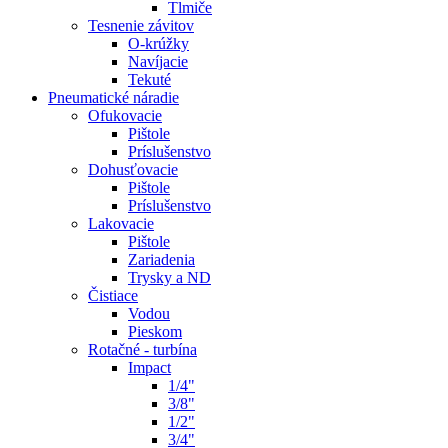
Tlmiče
Tesnenie závitov
O-krúžky
Navíjacie
Tekuté
Pneumatické náradie
Ofukovacie
Pištole
Príslušenstvo
Dohusťovacie
Pištole
Príslušenstvo
Lakovacie
Pištole
Zariadenia
Trysky a ND
Čistiace
Vodou
Pieskom
Rotačné - turbína
Impact
1/4"
3/8"
1/2"
3/4"