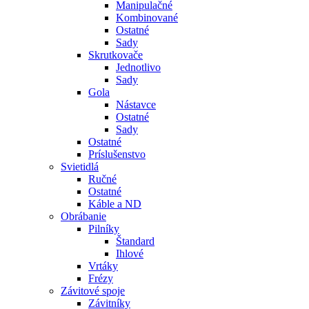
Manipulačné
Kombinované
Ostatné
Sady
Skrutkovače
Jednotlivo
Sady
Gola
Nástavce
Ostatné
Sady
Ostatné
Príslušenstvo
Svietidlá
Ručné
Ostatné
Káble a ND
Obrábanie
Pilníky
Štandard
Ihlové
Vrtáky
Frézy
Závitové spoje
Závitníky