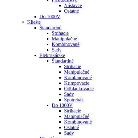
Nástavce
Ostatné
Do 1000V
Kliešte
Štandardné
Strihacie
Manipulačné
Kombinované
Sady
Elektrikárske
Štandardné
Strihacie
Manipulačné
Kombinované
Krimpovacie
Odblankovacie
Sady
Spotrebák
Do 1000V
Strihacie
Manipulačné
Kombinované
Ostatné
Sady