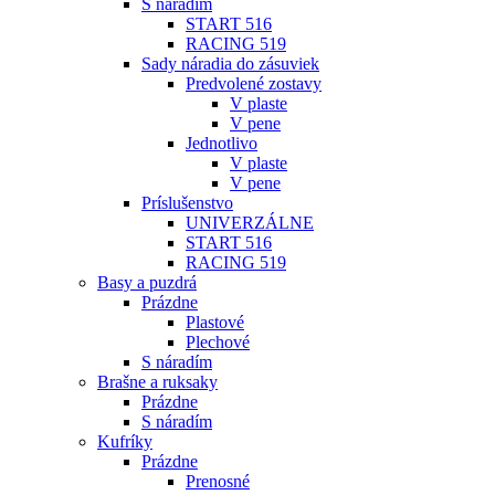
S náradím
START 516
RACING 519
Sady náradia do zásuviek
Predvolené zostavy
V plaste
V pene
Jednotlivo
V plaste
V pene
Príslušenstvo
UNIVERZÁLNE
START 516
RACING 519
Basy a puzdrá
Prázdne
Plastové
Plechové
S náradím
Brašne a ruksaky
Prázdne
S náradím
Kufríky
Prázdne
Prenosné