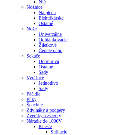
ND
Nožnice
Na plech
Elektrikárske
Ostatné
Nože
Univerzálne
Odblankovacie
Žiletkové
Čepele náhr.
Sekáče
Do muriva
Ostatné
Sady
Vyrážače
Jednotlivo
Sady
Páčidla
Pílky
Špachtle
Zdviháky a podpery
Zveráky a zvierky
Náradie do 1000V
Kliešte
Strihacie