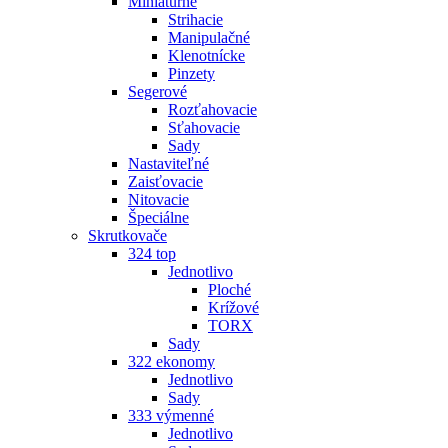
Miniatúrne
Strihacie
Manipulačné
Klenotnícke
Pinzety
Segerové
Rozťahovacie
Sťahovacie
Sady
Nastaviteľné
Zaisťovacie
Nitovacie
Špeciálne
Skrutkovače
324 top
Jednotlivo
Ploché
Krížové
TORX
Sady
322 ekonomy
Jednotlivo
Sady
333 výmenné
Jednotlivo