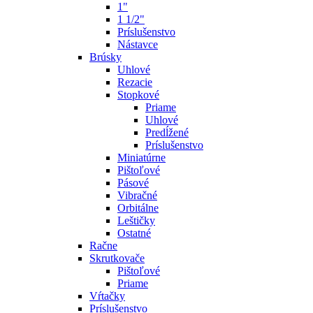
1"
1 1/2"
Príslušenstvo
Nástavce
Brúsky
Uhlové
Rezacie
Stopkové
Priame
Uhlové
Predĺžené
Príslušenstvo
Miniatúrne
Pištoľové
Pásové
Vibračné
Orbitálne
Leštičky
Ostatné
Račne
Skrutkovače
Pištoľové
Priame
Vŕtačky
Príslušenstvo