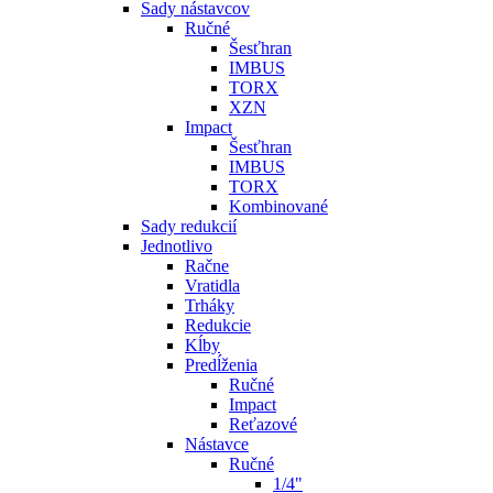
Sady nástavcov
Ručné
Šesťhran
IMBUS
TORX
XZN
Impact
Šesťhran
IMBUS
TORX
Kombinované
Sady redukcií
Jednotlivo
Račne
Vratidla
Trháky
Redukcie
Kĺby
Predĺženia
Ručné
Impact
Reťazové
Nástavce
Ručné
1/4"