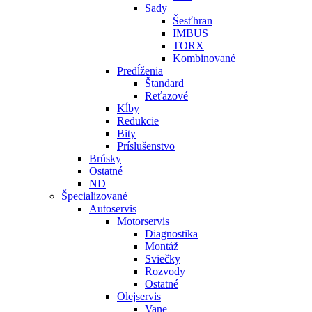
Sady
Šesťhran
IMBUS
TORX
Kombinované
Predĺženia
Štandard
Reťazové
Kĺby
Redukcie
Bity
Príslušenstvo
Brúsky
Ostatné
ND
Špecializované
Autoservis
Motorservis
Diagnostika
Montáž
Sviečky
Rozvody
Ostatné
Olejservis
Vane