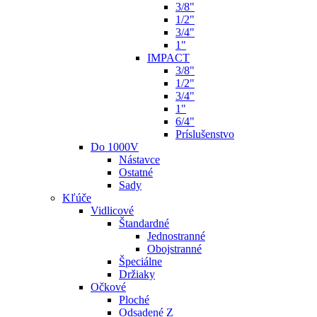
3/8"
1/2"
3/4"
1"
IMPACT
3/8"
1/2"
3/4"
1"
6/4"
Príslušenstvo
Do 1000V
Nástavce
Ostatné
Sady
Kľúče
Vidlicové
Štandardné
Jednostranné
Obojstranné
Špeciálne
Držiaky
Očkové
Ploché
Odsadené Z