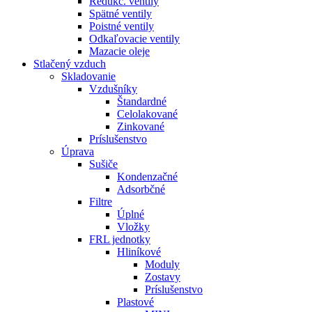
Redukč. ventily
Spätné ventily
Poistné ventily
Odkaľovacie ventily
Mazacie oleje
Stlačený vzduch
Skladovanie
Vzdušníky
Štandardné
Celolakované
Zinkované
Príslušenstvo
Úprava
Sušiče
Kondenzačné
Adsorbčné
Filtre
Úplné
Vložky
FRL jednotky
Hliníkové
Moduly
Zostavy
Príslušenstvo
Plastové