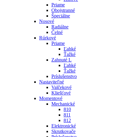
Priame
Obojstranné
Špeciálne
Nosové
Radiálne
Čelné
Rúrkové
Priame
Ľahké
Ťažké
Zahnuté L
Ľahké
Ťažké
Príslušenstvo
Nastaviteľné
Valčekové
Kliešťové
Momentové
Mechanické
810
811
812
Elektronické
Skrutkovače
Príslušenstvo