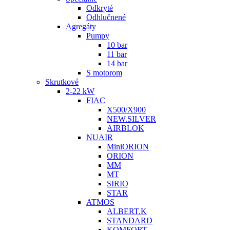
Odkryté
Odhlučnené
Agregáty
Pumpy
10 bar
11 bar
14 bar
S motorom
Skrutkové
2-22 kW
FIAC
X500/X900
NEW.SILVER
AIRBLOK
NUAIR
MiniORION
ORION
MM
MT
SIRIO
STAR
ATMOS
ALBERT.K
STANDARD
KOMFORT