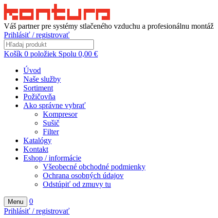
Váš partner pre systémy stlačeného vzduchu a profesionálnu montáž
Prihlásiť / registrovať
Košík
0
položiek
Spolu
0,00
€
Úvod
Naše služby
Sortiment
Požičovňa
Ako správne vybrať
Kompresor
Sušič
Filter
Katalógy
Kontakt
Eshop / informácie
Všeobecné obchodné podmienky
Ochrana osobných údajov
Odstúpiť od zmuvy tu
0
Menu
Prihlásiť / registrovať