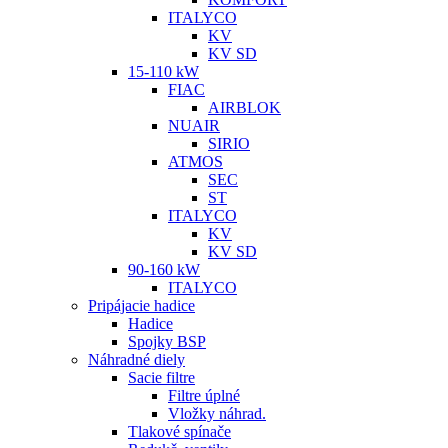
ITALYCO
KV
KV SD
15-110 kW
FIAC
AIRBLOK
NUAIR
SIRIO
ATMOS
SEC
ST
ITALYCO
KV
KV SD
90-160 kW
ITALYCO
Pripájacie hadice
Hadice
Spojky BSP
Náhradné diely
Sacie filtre
Filtre úplné
Vložky náhrad.
Tlakové spínače