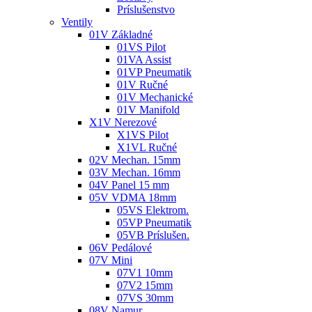
Príslušenstvo
Ventily
01V Základné
01VS Pilot
01VA Assist
01VP Pneumatik
01V Ručné
01V Mechanické
01V Manifold
X1V Nerezové
X1VS Pilot
X1VL Ručné
02V Mechan. 15mm
03V Mechan. 16mm
04V Panel 15 mm
05V VDMA 18mm
05VS Elektrom.
05VP Pneumatik
05VB Príslušen.
06V Pedálové
07V Mini
07V1 10mm
07V2 15mm
07VS 30mm
08V Namur