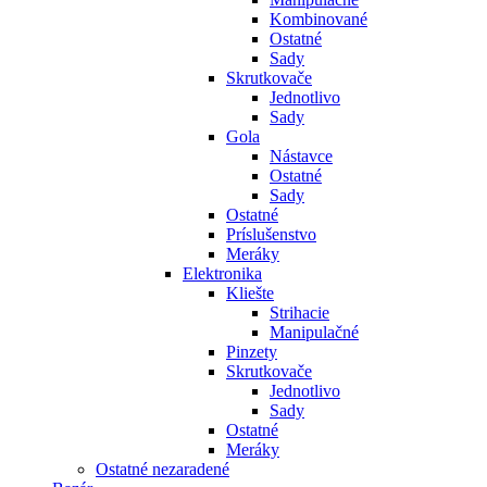
Kombinované
Ostatné
Sady
Skrutkovače
Jednotlivo
Sady
Gola
Nástavce
Ostatné
Sady
Ostatné
Príslušenstvo
Meráky
Elektronika
Kliešte
Strihacie
Manipulačné
Pinzety
Skrutkovače
Jednotlivo
Sady
Ostatné
Meráky
Ostatné nezaradené