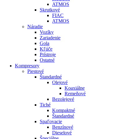
ATMOS
Skrutkové
FIAC
ATMOS
Náradie
Vozíky
Zariadenie
Gola
Kľúče
Prístroje
Ostatné
Kompresory
Piestové
Štandardné
Olejové
Koaxiálne
Remeňové
Bezolejové
Tiché
Kompaktné
Štandardné
Spaľovacie
Benzínové
Dieselové
Špeciálne