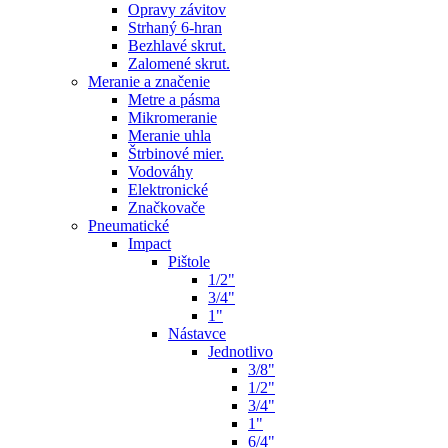
Opravy závitov
Strhaný 6-hran
Bezhlavé skrut.
Zalomené skrut.
Meranie a značenie
Metre a pásma
Mikromeranie
Meranie uhla
Štrbinové mier.
Vodováhy
Elektronické
Značkovače
Pneumatické
Impact
Pištole
1/2"
3/4"
1"
Nástavce
Jednotlivo
3/8"
1/2"
3/4"
1"
6/4"