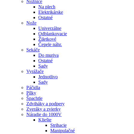
Nožnice
Na plech
Elektrikárske
Ostatné
Nože
Univerzálne
Odblankovacie
Žiletkové
Čepele náhr.
Sekáče
Do muriva
Ostatné
Sady
Vyrážače
Jednotlivo
Sady
Páčidla
Pílky
Špachtle
Zdviháky a podpery
Zveráky a zvierky
Náradie do 1000V
Kliešte
Strihacie
Manipulačné