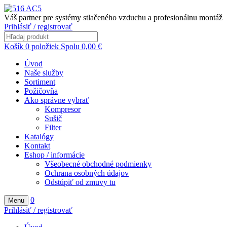
Váš partner pre systémy stlačeného vzduchu a profesionálnu montáž
Prihlásiť / registrovať
Košík
0
položiek
Spolu
0,00
€
Úvod
Naše služby
Sortiment
Požičovňa
Ako správne vybrať
Kompresor
Sušič
Filter
Katalógy
Kontakt
Eshop / informácie
Všeobecné obchodné podmienky
Ochrana osobných údajov
Odstúpiť od zmuvy tu
0
Menu
Prihlásiť / registrovať