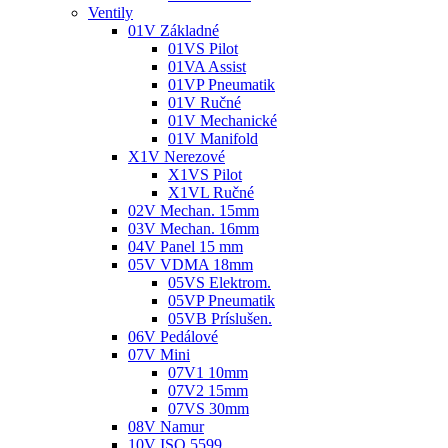
Ventily
01V Základné
01VS Pilot
01VA Assist
01VP Pneumatik
01V Ručné
01V Mechanické
01V Manifold
X1V Nerezové
X1VS Pilot
X1VL Ručné
02V Mechan. 15mm
03V Mechan. 16mm
04V Panel 15 mm
05V VDMA 18mm
05VS Elektrom.
05VP Pneumatik
05VB Príslušen.
06V Pedálové
07V Mini
07V1 10mm
07V2 15mm
07VS 30mm
08V Namur
10V ISO 5599