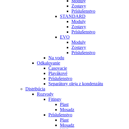
Moduly
Zostavy
Príslušenstvo
STANDARD
Moduly
Zostavy
Príslušenstvo
EVO
Moduly
Zostavy
Príslušenstvo
Na vodu
Odkalovanie
Časovacie
Plavákové
Príslušenstvo
Separátory oleja z kondenzátu
Distribúcia
Rozvody
Fitingy
Plast
Mosadz
Príslušenstvo
Plast
Mosadz