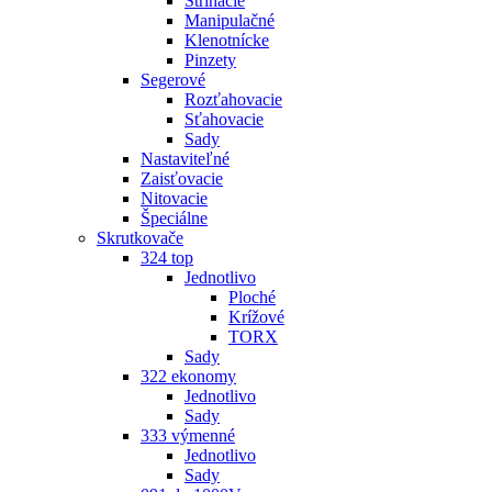
Strihacie
Manipulačné
Klenotnícke
Pinzety
Segerové
Rozťahovacie
Sťahovacie
Sady
Nastaviteľné
Zaisťovacie
Nitovacie
Špeciálne
Skrutkovače
324 top
Jednotlivo
Ploché
Krížové
TORX
Sady
322 ekonomy
Jednotlivo
Sady
333 výmenné
Jednotlivo
Sady