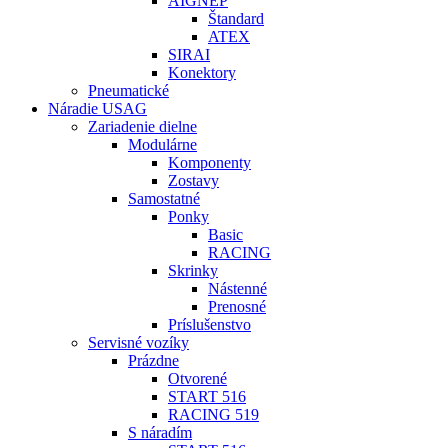
AIGNEP
Štandard
ATEX
SIRAI
Konektory
Pneumatické
Náradie USAG
Zariadenie dielne
Modulárne
Komponenty
Zostavy
Samostatné
Ponky
Basic
RACING
Skrinky
Nástenné
Prenosné
Príslušenstvo
Servisné vozíky
Prázdne
Otvorené
START 516
RACING 519
S náradím