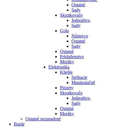
Ostatné
Sady
Skrutkovače
Jednotlivo
Sady
Gola
Nástavce
Ostatné
Sady
Ostatné
Príslušenstvo
Meráky
Elektronika
Kliešte
Strihacie
Manipulačné
Pinzety
Skrutkovače
Jednotlivo
Sady
Ostatné
Meráky
Ostatné nezaradené
Bazár