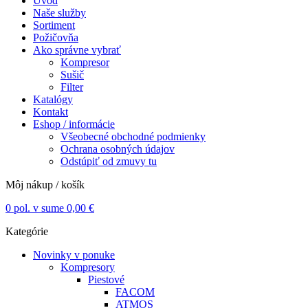
Úvod
Naše služby
Sortiment
Požičovňa
Ako správne vybrať
Kompresor
Sušič
Filter
Katalógy
Kontakt
Eshop / informácie
Všeobecné obchodné podmienky
Ochrana osobných údajov
Odstúpiť od zmuvy tu
Môj nákup / košík
0
pol. v sume
0,00
€
Kategórie
Novinky v ponuke
Kompresory
Piestové
FACOM
ATMOS