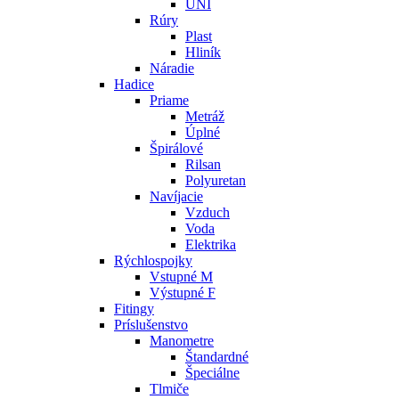
UNI
Rúry
Plast
Hliník
Náradie
Hadice
Priame
Metráž
Úplné
Špirálové
Rilsan
Polyuretan
Navíjacie
Vzduch
Voda
Elektrika
Rýchlospojky
Vstupné M
Výstupné F
Fitingy
Príslušenstvo
Manometre
Štandardné
Špeciálne
Tlmiče