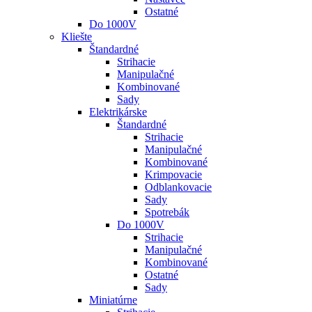
Ostatné
Do 1000V
Kliešte
Štandardné
Strihacie
Manipulačné
Kombinované
Sady
Elektrikárske
Štandardné
Strihacie
Manipulačné
Kombinované
Krimpovacie
Odblankovacie
Sady
Spotrebák
Do 1000V
Strihacie
Manipulačné
Kombinované
Ostatné
Sady
Miniatúrne