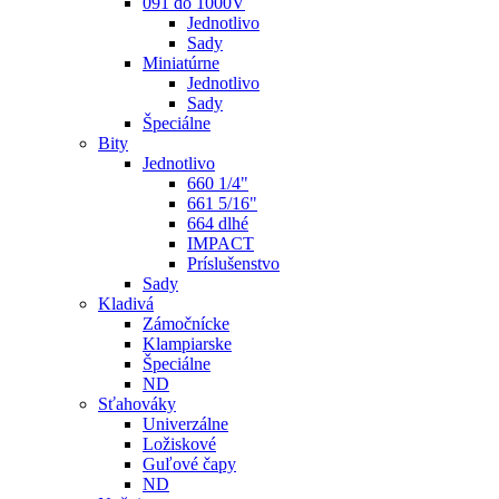
091 do 1000V
Jednotlivo
Sady
Miniatúrne
Jednotlivo
Sady
Špeciálne
Bity
Jednotlivo
660 1/4"
661 5/16"
664 dlhé
IMPACT
Príslušenstvo
Sady
Kladivá
Zámočnícke
Klampiarske
Špeciálne
ND
Sťahováky
Univerzálne
Ložiskové
Guľové čapy
ND