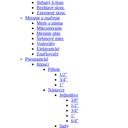
Strhaný 6-hran
Bezhlavé skrut.
Zalomené skrut.
Meranie a značenie
Metre a pásma
Mikromeranie
Meranie uhla
Štrbinové mier.
Vodováhy
Elektronické
Značkovače
Pneumatické
Impact
Pištole
1/2"
3/4"
1"
Nástavce
Jednotlivo
3/8"
1/2"
3/4"
1"
6/4"
Sady