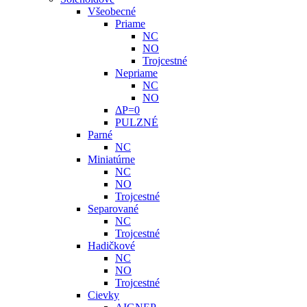
Všeobecné
Priame
NC
NO
Trojcestné
Nepriame
NC
NO
ΔP=0
PULZNÉ
Parné
NC
Miniatúrne
NC
NO
Trojcestné
Separované
NC
Trojcestné
Hadičkové
NC
NO
Trojcestné
Cievky