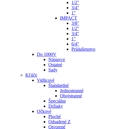
1/2"
3/4"
1"
IMPACT
3/8"
1/2"
3/4"
1"
6/4"
Príslušenstvo
Do 1000V
Nástavce
Ostatné
Sady
Kľúče
Vidlicové
Štandardné
Jednostranné
Obojstranné
Špeciálne
Držiaky
Očkové
Ploché
Odsadené Z
Otvorené