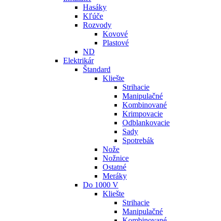
Hasáky
Kľúče
Rozvody
Kovové
Plastové
ND
Elektrikár
Štandard
Kliešte
Strihacie
Manipulačné
Kombinované
Krimpovacie
Odblankovacie
Sady
Spotrebák
Nože
Nožnice
Ostatné
Meráky
Do 1000 V
Kliešte
Strihacie
Manipulačné
Kombinované