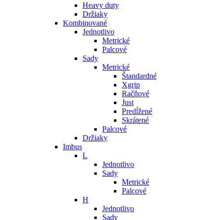
Heavy duty
Držiaky
Kombinované
Jednotlivo
Metrické
Palcové
Sady
Metrické
Štandardné
Xgrip
Račňové
Just
Predĺžené
Skrátené
Palcové
Držiaky
Imbus
L
Jednotlivo
Sady
Metrické
Palcové
H
Jednotlivo
Sady