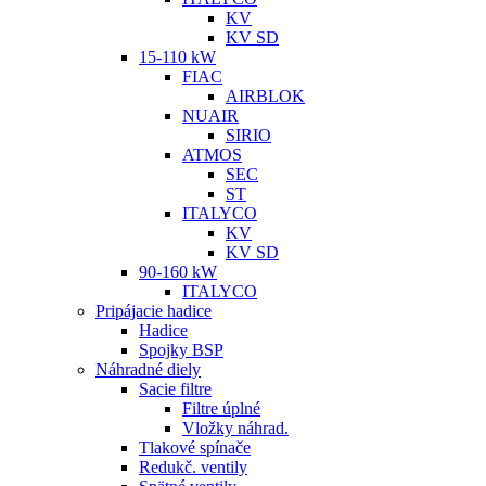
KV
KV SD
15-110 kW
FIAC
AIRBLOK
NUAIR
SIRIO
ATMOS
SEC
ST
ITALYCO
KV
KV SD
90-160 kW
ITALYCO
Pripájacie hadice
Hadice
Spojky BSP
Náhradné diely
Sacie filtre
Filtre úplné
Vložky náhrad.
Tlakové spínače
Redukč. ventily