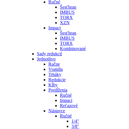
Ručné
Šesťhran
IMBUS
TORX
XZN
Impact
Šesťhran
IMBUS
TORX
Kombinované
Sady redukcií
Jednotlivo
Račne
Vratidla
Trháky
Redukcie
Kĺby
Predĺženia
Ručné
Impact
Reťazové
Nástavce
Ručné
1/4"
3/8"