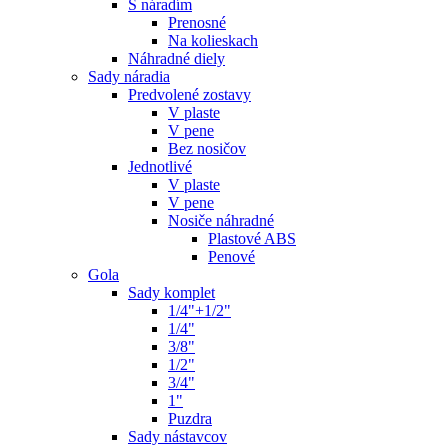
S náradím
Prenosné
Na kolieskach
Náhradné diely
Sady náradia
Predvolené zostavy
V plaste
V pene
Bez nosičov
Jednotlivé
V plaste
V pene
Nosiče náhradné
Plastové ABS
Penové
Gola
Sady komplet
1/4"+1/2"
1/4"
3/8"
1/2"
3/4"
1"
Puzdra
Sady nástavcov