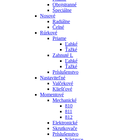
Obojstranné
Špeciálne
Nosové
Radiálne
Čelné
Rúrkové
Priame
Ľahké
Ťažké
Zahnuté L
Ľahké
Ťažké
Príslušenstvo
Nastaviteľné
Valčekové
Kliešťové
Momentové
Mechanické
810
811
812
Elektronické
Skrutkovače
Príslušenstvo
Nástavce