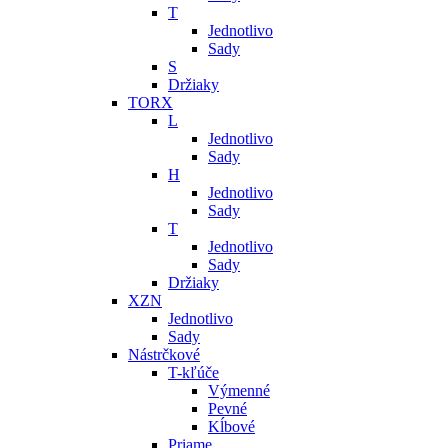
T
Jednotlivo
Sady
S
Držiaky
TORX
L
Jednotlivo
Sady
H
Jednotlivo
Sady
T
Jednotlivo
Sady
Držiaky
XZN
Jednotlivo
Sady
Nástrčkové
T-kľúče
Výmenné
Pevné
Kĺbové
Priame