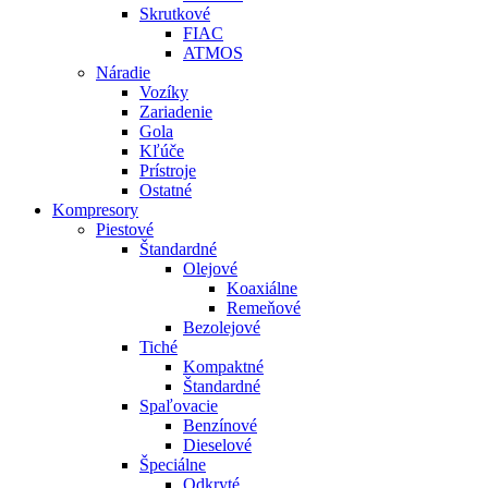
Skrutkové
FIAC
ATMOS
Náradie
Vozíky
Zariadenie
Gola
Kľúče
Prístroje
Ostatné
Kompresory
Piestové
Štandardné
Olejové
Koaxiálne
Remeňové
Bezolejové
Tiché
Kompaktné
Štandardné
Spaľovacie
Benzínové
Dieselové
Špeciálne
Odkryté