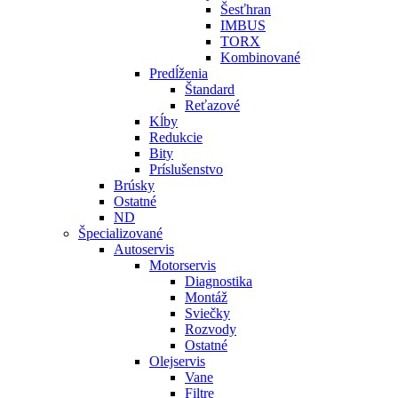
Šesťhran
IMBUS
TORX
Kombinované
Predĺženia
Štandard
Reťazové
Kĺby
Redukcie
Bity
Príslušenstvo
Brúsky
Ostatné
ND
Špecializované
Autoservis
Motorservis
Diagnostika
Montáž
Sviečky
Rozvody
Ostatné
Olejservis
Vane
Filtre