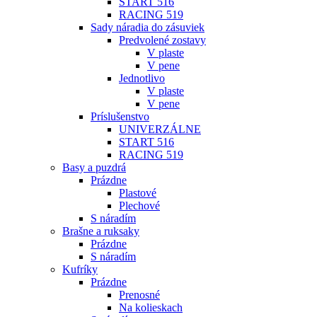
START 516
RACING 519
Sady náradia do zásuviek
Predvolené zostavy
V plaste
V pene
Jednotlivo
V plaste
V pene
Príslušenstvo
UNIVERZÁLNE
START 516
RACING 519
Basy a puzdrá
Prázdne
Plastové
Plechové
S náradím
Brašne a ruksaky
Prázdne
S náradím
Kufríky
Prázdne
Prenosné
Na kolieskach