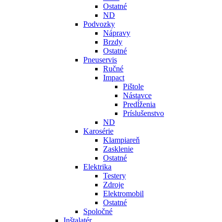
Ostatné
ND
Podvozky
Nápravy
Brzdy
Ostatné
Pneuservis
Ručné
Impact
Pištole
Nástavce
Predĺženia
Príslušenstvo
ND
Karosérie
Klampiareň
Zasklenie
Ostatné
Elektrika
Testery
Zdroje
Elektromobil
Ostatné
Spoločné
Inštalatér