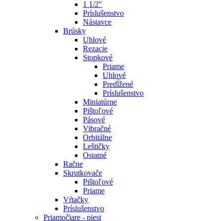
1 1/2"
Príslušenstvo
Nástavce
Brúsky
Uhlové
Rezacie
Stopkové
Priame
Uhlové
Predĺžené
Príslušenstvo
Miniatúrne
Pištoľové
Pásové
Vibračné
Orbitálne
Leštičky
Ostatné
Račne
Skrutkovače
Pištoľové
Priame
Vŕtačky
Príslušenstvo
Priamočiare - piest