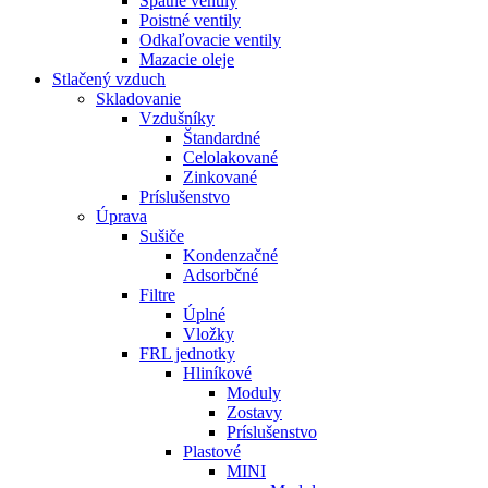
Spätné ventily
Poistné ventily
Odkaľovacie ventily
Mazacie oleje
Stlačený vzduch
Skladovanie
Vzdušníky
Štandardné
Celolakované
Zinkované
Príslušenstvo
Úprava
Sušiče
Kondenzačné
Adsorbčné
Filtre
Úplné
Vložky
FRL jednotky
Hliníkové
Moduly
Zostavy
Príslušenstvo
Plastové
MINI