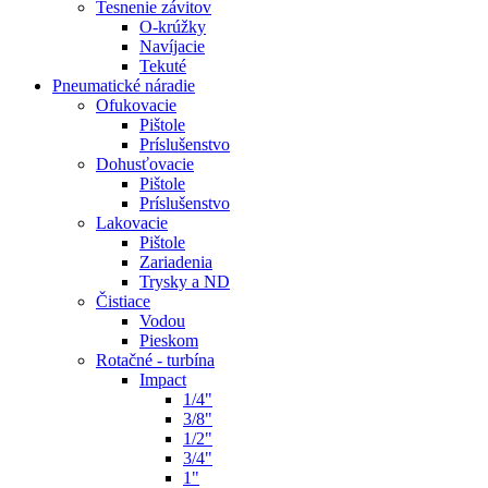
Tesnenie závitov
O-krúžky
Navíjacie
Tekuté
Pneumatické náradie
Ofukovacie
Pištole
Príslušenstvo
Dohusťovacie
Pištole
Príslušenstvo
Lakovacie
Pištole
Zariadenia
Trysky a ND
Čistiace
Vodou
Pieskom
Rotačné - turbína
Impact
1/4"
3/8"
1/2"
3/4"
1"