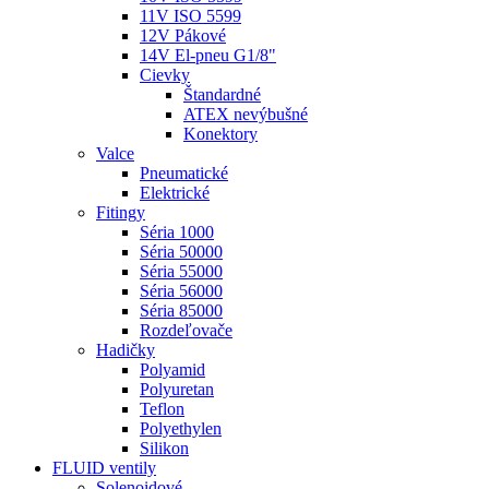
11V ISO 5599
12V Pákové
14V El-pneu G1/8"
Cievky
Štandardné
ATEX nevýbušné
Konektory
Valce
Pneumatické
Elektrické
Fitingy
Séria 1000
Séria 50000
Séria 55000
Séria 56000
Séria 85000
Rozdeľovače
Hadičky
Polyamid
Polyuretan
Teflon
Polyethylen
Silikon
FLUID ventily
Solenoidové