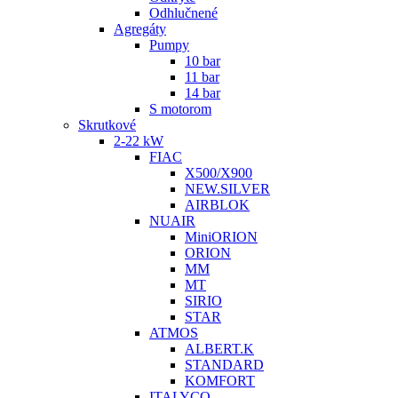
Odhlučnené
Agregáty
Pumpy
10 bar
11 bar
14 bar
S motorom
Skrutkové
2-22 kW
FIAC
X500/X900
NEW.SILVER
AIRBLOK
NUAIR
MiniORION
ORION
MM
MT
SIRIO
STAR
ATMOS
ALBERT.K
STANDARD
KOMFORT
ITALYCO