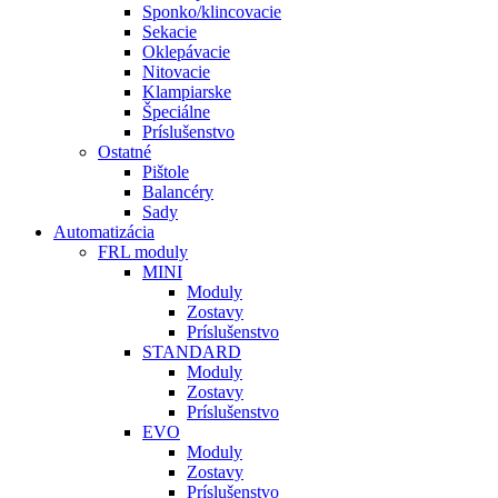
Sponko/klincovacie
Sekacie
Oklepávacie
Nitovacie
Klampiarske
Špeciálne
Príslušenstvo
Ostatné
Pištole
Balancéry
Sady
Automatizácia
FRL moduly
MINI
Moduly
Zostavy
Príslušenstvo
STANDARD
Moduly
Zostavy
Príslušenstvo
EVO
Moduly
Zostavy
Príslušenstvo