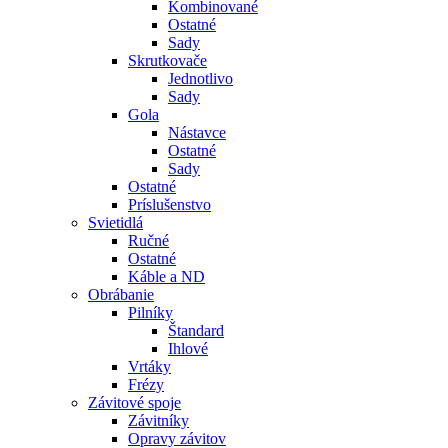
Kombinované
Ostatné
Sady
Skrutkovače
Jednotlivo
Sady
Gola
Nástavce
Ostatné
Sady
Ostatné
Príslušenstvo
Svietidlá
Ručné
Ostatné
Káble a ND
Obrábanie
Pilníky
Štandard
Ihlové
Vrtáky
Frézy
Závitové spoje
Závitníky
Opravy závitov