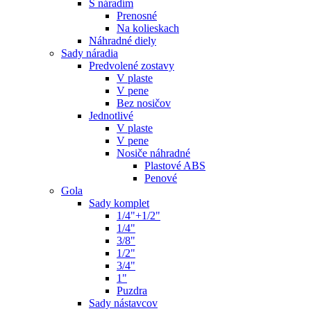
S náradím
Prenosné
Na kolieskach
Náhradné diely
Sady náradia
Predvolené zostavy
V plaste
V pene
Bez nosičov
Jednotlivé
V plaste
V pene
Nosiče náhradné
Plastové ABS
Penové
Gola
Sady komplet
1/4"+1/2"
1/4"
3/8"
1/2"
3/4"
1"
Puzdra
Sady nástavcov