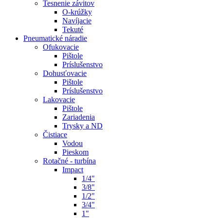
Tesnenie závitov
O-krúžky
Navíjacie
Tekuté
Pneumatické náradie
Ofukovacie
Pištole
Príslušenstvo
Dohusťovacie
Pištole
Príslušenstvo
Lakovacie
Pištole
Zariadenia
Trysky a ND
Čistiace
Vodou
Pieskom
Rotačné - turbína
Impact
1/4"
3/8"
1/2"
3/4"
1"