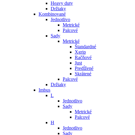
Heavy duty
Držiaky
Kombinované
Jednotlivo
Metrické
Palcové
Sady
Metrické
Štandardné
Xgrip
Račňové
Just
Predĺžené
Skrátené
Palcové
Držiaky
Imbus
L
Jednotlivo
Sady
Metrické
Palcové
H
Jednotlivo
Sady