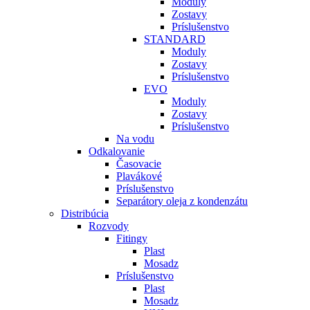
Moduly
Zostavy
Príslušenstvo
STANDARD
Moduly
Zostavy
Príslušenstvo
EVO
Moduly
Zostavy
Príslušenstvo
Na vodu
Odkalovanie
Časovacie
Plavákové
Príslušenstvo
Separátory oleja z kondenzátu
Distribúcia
Rozvody
Fitingy
Plast
Mosadz
Príslušenstvo
Plast
Mosadz