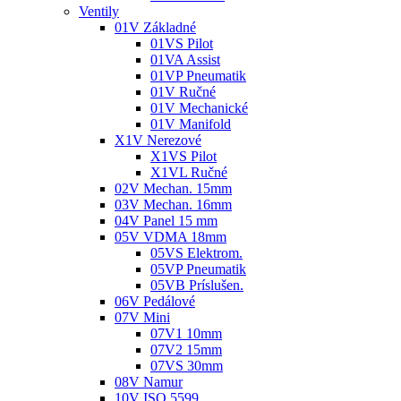
Ventily
01V Základné
01VS Pilot
01VA Assist
01VP Pneumatik
01V Ručné
01V Mechanické
01V Manifold
X1V Nerezové
X1VS Pilot
X1VL Ručné
02V Mechan. 15mm
03V Mechan. 16mm
04V Panel 15 mm
05V VDMA 18mm
05VS Elektrom.
05VP Pneumatik
05VB Príslušen.
06V Pedálové
07V Mini
07V1 10mm
07V2 15mm
07VS 30mm
08V Namur
10V ISO 5599