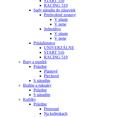
START 516
RACING 519
Sady náradia do zásuviek
Predvolené zostavy
V plaste
V pene
Jednotlivo
V plaste
V pene
Príslušenstvo
UNIVERZÁLNE
START 516
RACING 519
Basy a puzdrá
Prázdne
Plastové
Plechové
S náradím
Brašne a ruksaky
Prázdne
S náradím
Kufríky
Prázdne
Prenosné
Na kolieskach