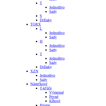
T
Jednotlivo
Sady
S
Držiaky
TORX
L
Jednotlivo
Sady
H
Jednotlivo
Sady
T
Jednotlivo
Sady
Držiaky
XZN
Jednotlivo
Sady
Nástrčkové
T-kľúče
Výmenné
Pevné
Kĺbové
Priame