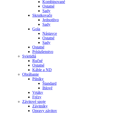
Kombinované
Ostatné
Sady
Skrutkovače
Jednotlivo
Sady
Gola
Nástavce
Ostatné
Sady
Ostatné
Príslušenstvo
Svietidlá
Ručné
Ostatné
Káble a ND
Obrábanie
Pilníky
Štandard
Ihlové
Vrtáky
Frézy
Závitové spoje
Závitníky
Opravy závitov