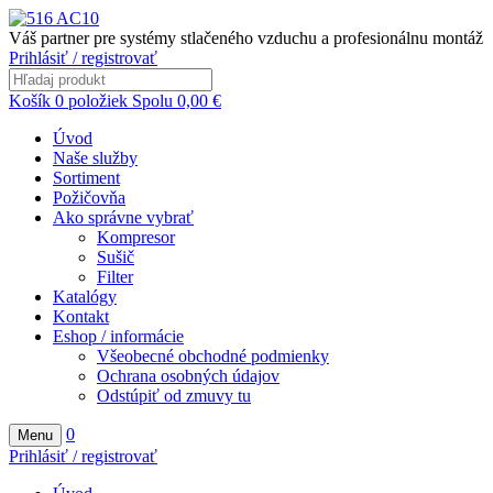
Váš partner pre systémy stlačeného vzduchu a profesionálnu montáž
Prihlásiť / registrovať
Košík
0
položiek
Spolu
0,00
€
Úvod
Naše služby
Sortiment
Požičovňa
Ako správne vybrať
Kompresor
Sušič
Filter
Katalógy
Kontakt
Eshop / informácie
Všeobecné obchodné podmienky
Ochrana osobných údajov
Odstúpiť od zmuvy tu
0
Menu
Prihlásiť / registrovať