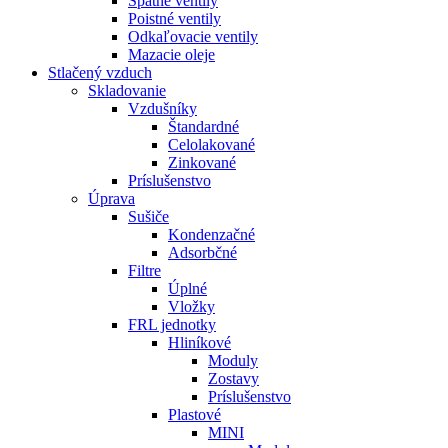
Spätné ventily
Poistné ventily
Odkaľovacie ventily
Mazacie oleje
Stlačený vzduch
Skladovanie
Vzdušníky
Štandardné
Celolakované
Zinkované
Príslušenstvo
Úprava
Sušiče
Kondenzačné
Adsorbčné
Filtre
Úplné
Vložky
FRL jednotky
Hliníkové
Moduly
Zostavy
Príslušenstvo
Plastové
MINI