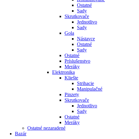
Ostatné
Sady
Skrutkovače
Jednotlivo
Sady
Gola
Nástavce
Ostatné
Sady
Ostatné
Príslušenstvo
Meráky
Elektronika
Kliešte
Strihacie
Manipulačné
Pinzety
Skrutkovače
Jednotlivo
Sady
Ostatné
Meráky
Ostatné nezaradené
Bazár