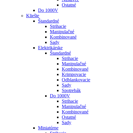
Ostatné
Do 1000V
Kliešte
Štandardné
Strihacie
Manipulačné
Kombinované
Sady
Elektrikárske
Štandardné
Strihacie
Manipulačné
Kombinované
Krimpovacie
Odblankovacie
Sady
Spotrebák
Do 1000V
Strihacie
Manipulačné
Kombinované
Ostatné
Sady
Miniatúrne