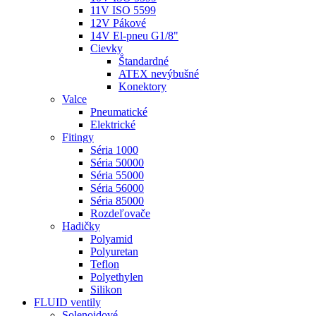
11V ISO 5599
12V Pákové
14V El-pneu G1/8"
Cievky
Štandardné
ATEX nevýbušné
Konektory
Valce
Pneumatické
Elektrické
Fitingy
Séria 1000
Séria 50000
Séria 55000
Séria 56000
Séria 85000
Rozdeľovače
Hadičky
Polyamid
Polyuretan
Teflon
Polyethylen
Silikon
FLUID ventily
Solenoidové