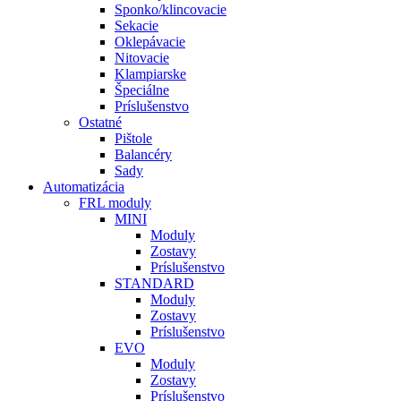
Sponko/klincovacie
Sekacie
Oklepávacie
Nitovacie
Klampiarske
Špeciálne
Príslušenstvo
Ostatné
Pištole
Balancéry
Sady
Automatizácia
FRL moduly
MINI
Moduly
Zostavy
Príslušenstvo
STANDARD
Moduly
Zostavy
Príslušenstvo
EVO
Moduly
Zostavy
Príslušenstvo