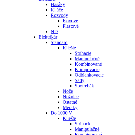
Hasáky
Kľúče
Rozvody
Kovové
Plastové
ND
Elektrikár
Štandard
Kliešte
Strihacie
Manipulačné
Kombinované
Krimpovacie
Odblankovacie
Sady
Spotrebák
Nože
Nožnice
Ostatné
Meráky
Do 1000 V
Kliešte
Strihacie
Manipulačné
Kombinované