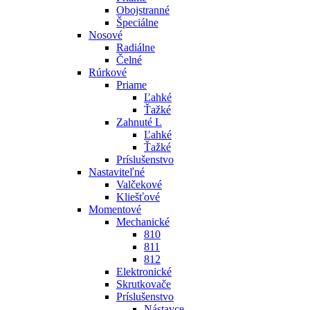
Obojstranné
Špeciálne
Nosové
Radiálne
Čelné
Rúrkové
Priame
Ľahké
Ťažké
Zahnuté L
Ľahké
Ťažké
Príslušenstvo
Nastaviteľné
Valčekové
Kliešťové
Momentové
Mechanické
810
811
812
Elektronické
Skrutkovače
Príslušenstvo
Nástavce