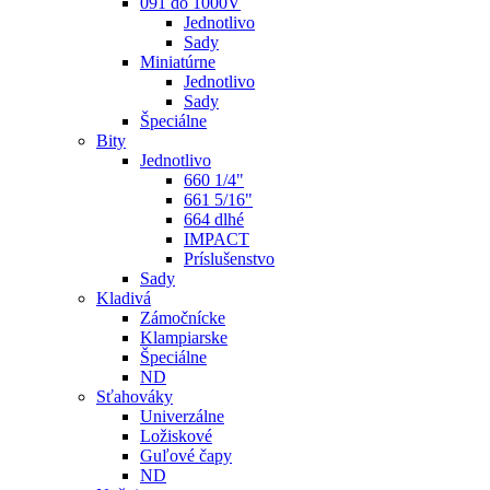
091 do 1000V
Jednotlivo
Sady
Miniatúrne
Jednotlivo
Sady
Špeciálne
Bity
Jednotlivo
660 1/4"
661 5/16"
664 dlhé
IMPACT
Príslušenstvo
Sady
Kladivá
Zámočnícke
Klampiarske
Špeciálne
ND
Sťahováky
Univerzálne
Ložiskové
Guľové čapy
ND