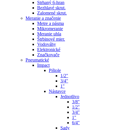
Strhaný 6-hran
Bezhlavé skrut.
Zalomené skrut.
Meranie a značenie
Metre a pásma
Mikromeranie
Meranie uhla
Štrbinové mier.
Vodováhy
Elektronické
Značkovače
Pneumatické
Impact
Pištole
1/2"
3/4"
1"
Nástavce
Jednotlivo
3/8"
1/2"
3/4"
1"
6/4"
Sady