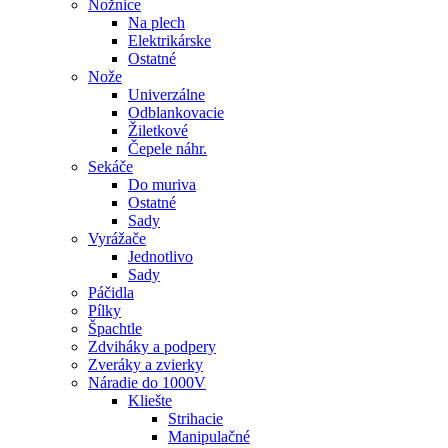
Nožnice
Na plech
Elektrikárske
Ostatné
Nože
Univerzálne
Odblankovacie
Žiletkové
Čepele náhr.
Sekáče
Do muriva
Ostatné
Sady
Vyrážače
Jednotlivo
Sady
Páčidla
Pílky
Špachtle
Zdviháky a podpery
Zveráky a zvierky
Náradie do 1000V
Kliešte
Strihacie
Manipulačné