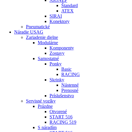
AIGNEP
Štandard
ATEX
SIRAI
Konektory
Pneumatické
Náradie USAG
Zariadenie dielne
Modulárne
Komponenty
Zostavy
Samostatné
Ponky
Basic
RACING
Skrinky
Nástenné
Prenosné
Príslušenstvo
Servisné vozíky
Prázdne
Otvorené
START 516
RACING 519
S náradím