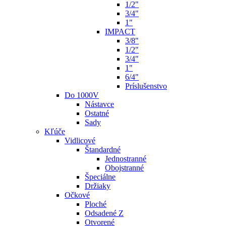
1/2"
3/4"
1"
IMPACT
3/8"
1/2"
3/4"
1"
6/4"
Príslušenstvo
Do 1000V
Nástavce
Ostatné
Sady
Kľúče
Vidlicové
Štandardné
Jednostranné
Obojstranné
Špeciálne
Držiaky
Očkové
Ploché
Odsadené Z
Otvorené