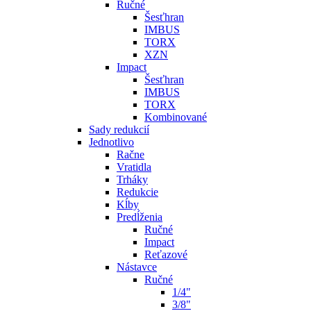
Ručné
Šesťhran
IMBUS
TORX
XZN
Impact
Šesťhran
IMBUS
TORX
Kombinované
Sady redukcií
Jednotlivo
Račne
Vratidla
Trháky
Redukcie
Kĺby
Predĺženia
Ručné
Impact
Reťazové
Nástavce
Ručné
1/4"
3/8"