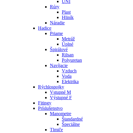
UNI
Rúry
Plast
Hliník
Náradie
Hadice
Priame
Metráž
Úplné
Špirálové
Rilsan
Polyuretan
Navíjacie
Vzduch
Voda
Elektrika
Rýchlospojky
Vstupné M
Výstupné F
Fitingy
Príslušenstvo
Manometre
Štandardné
Špeciálne
Tlmiče