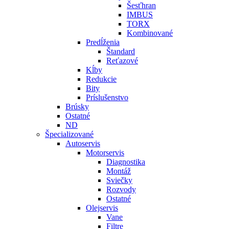
Šesťhran
IMBUS
TORX
Kombinované
Predĺženia
Štandard
Reťazové
Kĺby
Redukcie
Bity
Príslušenstvo
Brúsky
Ostatné
ND
Špecializované
Autoservis
Motorservis
Diagnostika
Montáž
Sviečky
Rozvody
Ostatné
Olejservis
Vane
Filtre