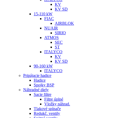
KV
KV SD
15-110 kW
FIAC
AIRBLOK
NUAIR
SIRIO
ATMOS
SEC
ST
ITALYCO
KV
KV SD
90-160 kW
ITALYCO
Pripájacie hadice
Hadice
Spojky BSP
Náhradné diely
Sacie filtre
Filtre úplné
Vložky náhrad.
Tlakové spínače
Redukč. ventily