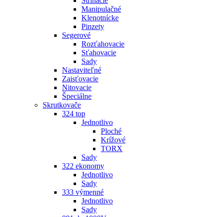
Strihacie
Manipulačné
Klenotnícke
Pinzety
Segerové
Rozťahovacie
Sťahovacie
Sady
Nastaviteľné
Zaisťovacie
Nitovacie
Špeciálne
Skrutkovače
324 top
Jednotlivo
Ploché
Krížové
TORX
Sady
322 ekonomy
Jednotlivo
Sady
333 výmenné
Jednotlivo
Sady