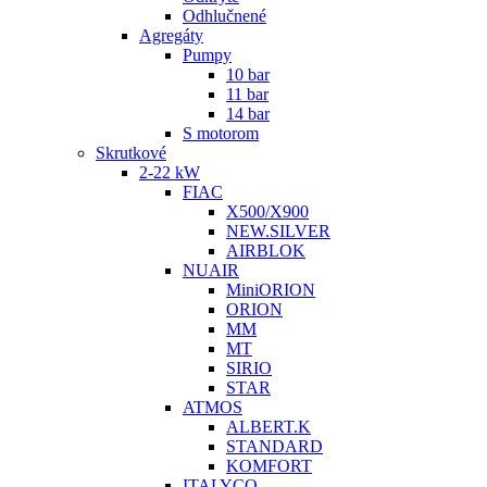
Odhlučnené
Agregáty
Pumpy
10 bar
11 bar
14 bar
S motorom
Skrutkové
2-22 kW
FIAC
X500/X900
NEW.SILVER
AIRBLOK
NUAIR
MiniORION
ORION
MM
MT
SIRIO
STAR
ATMOS
ALBERT.K
STANDARD
KOMFORT
ITALYCO