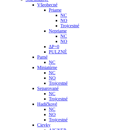
Všeobecné
Priame
NC
NO
Trojcestné
Nepriame
NC
NO
ΔP=0
PULZNÉ
Parné
NC
Miniatúrne
NC
NO
Trojcestné
Separované
NC
Trojcestné
Hadičkové
NC
NO
Trojcestné
Cievky