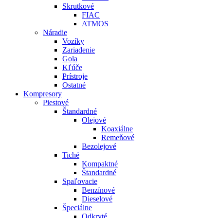
Skrutkové
FIAC
ATMOS
Náradie
Vozíky
Zariadenie
Gola
Kľúče
Prístroje
Ostatné
Kompresory
Piestové
Štandardné
Olejové
Koaxiálne
Remeňové
Bezolejové
Tiché
Kompaktné
Štandardné
Spaľovacie
Benzínové
Dieselové
Špeciálne
Odkryté