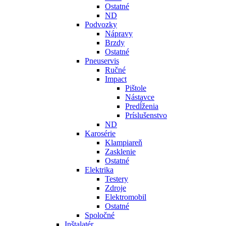
Ostatné
ND
Podvozky
Nápravy
Brzdy
Ostatné
Pneuservis
Ručné
Impact
Pištole
Nástavce
Predĺženia
Príslušenstvo
ND
Karosérie
Klampiareň
Zasklenie
Ostatné
Elektrika
Testery
Zdroje
Elektromobil
Ostatné
Spoločné
Inštalatér