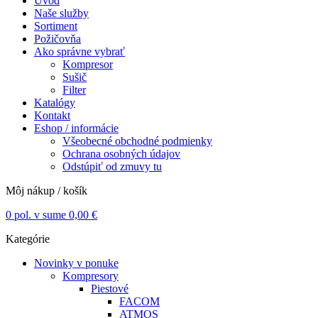
Úvod
Naše služby
Sortiment
Požičovňa
Ako správne vybrať
Kompresor
Sušič
Filter
Katalógy
Kontakt
Eshop / informácie
Všeobecné obchodné podmienky
Ochrana osobných údajov
Odstúpiť od zmuvy tu
Môj nákup / košík
0
pol. v sume
0,00
€
Kategórie
Novinky v ponuke
Kompresory
Piestové
FACOM
ATMOS