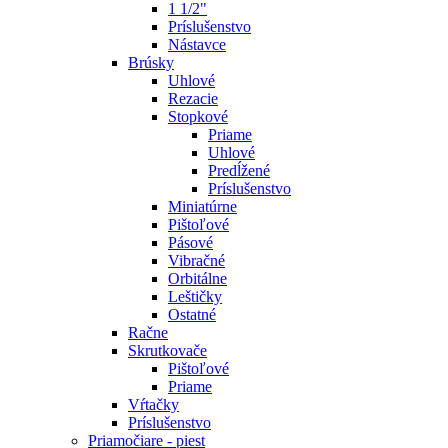
1 1/2"
Príslušenstvo
Nástavce
Brúsky
Uhlové
Rezacie
Stopkové
Priame
Uhlové
Predĺžené
Príslušenstvo
Miniatúrne
Pištoľové
Pásové
Vibračné
Orbitálne
Leštičky
Ostatné
Račne
Skrutkovače
Pištoľové
Priame
Vŕtačky
Príslušenstvo
Priamočiare - piest