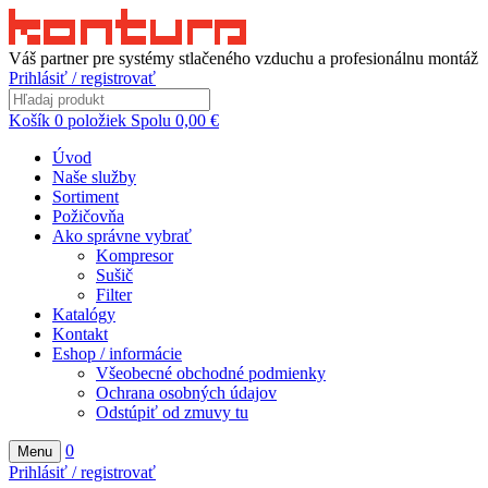
Váš partner pre systémy stlačeného vzduchu a profesionálnu montáž
Prihlásiť / registrovať
Košík
0
položiek
Spolu
0,00
€
Úvod
Naše služby
Sortiment
Požičovňa
Ako správne vybrať
Kompresor
Sušič
Filter
Katalógy
Kontakt
Eshop / informácie
Všeobecné obchodné podmienky
Ochrana osobných údajov
Odstúpiť od zmuvy tu
0
Menu
Prihlásiť / registrovať