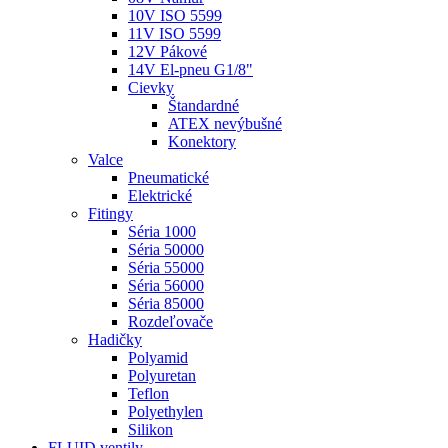
10V ISO 5599
11V ISO 5599
12V Pákové
14V El-pneu G1/8"
Cievky
Štandardné
ATEX nevýbušné
Konektory
Valce
Pneumatické
Elektrické
Fitingy
Séria 1000
Séria 50000
Séria 55000
Séria 56000
Séria 85000
Rozdeľovače
Hadičky
Polyamid
Polyuretan
Teflon
Polyethylen
Silikon
FLUID ventily