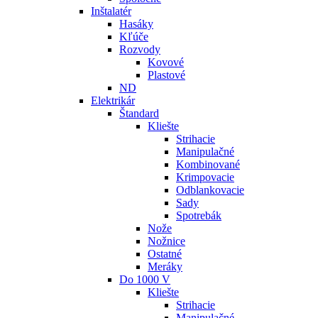
Inštalatér
Hasáky
Kľúče
Rozvody
Kovové
Plastové
ND
Elektrikár
Štandard
Kliešte
Strihacie
Manipulačné
Kombinované
Krimpovacie
Odblankovacie
Sady
Spotrebák
Nože
Nožnice
Ostatné
Meráky
Do 1000 V
Kliešte
Strihacie
Manipulačné