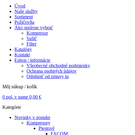
Úvod
Naše služby
Sortiment
Požičovňa
Ako správne vybrať
Kompresor
Sušič
Filter
Katalógy
Kontakt
Eshop / informácie
Všeobecné obchodné podmienky
Ochrana osobných údajov
Odstúpiť od zmuvy tu
Môj nákup / košík
0
pol. v sume
0,00
€
Kategórie
Novinky v ponuke
Kompresory
Piestové
FACOM