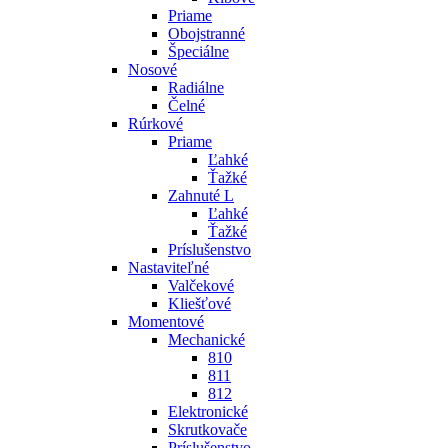
Priame
Obojstranné
Špeciálne
Nosové
Radiálne
Čelné
Rúrkové
Priame
Ľahké
Ťažké
Zahnuté L
Ľahké
Ťažké
Príslušenstvo
Nastaviteľné
Valčekové
Kliešťové
Momentové
Mechanické
810
811
812
Elektronické
Skrutkovače
Príslušenstvo