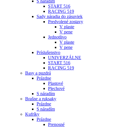
S náradím
START 516
RACING 519
Sady náradia do zásuviek
Predvolené zostavy
V plaste
V pene
Jednotlivo
V plaste
V pene
Príslušenstvo
UNIVERZÁLNE
START 516
RACING 519
Basy a puzdrá
Prázdne
Plastové
Plechové
S náradím
Brašne a ruksaky
Prázdne
S náradím
Kufríky
Prázdne
Prenosné