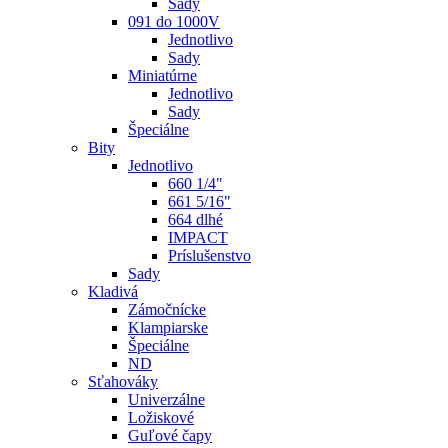
Sady
091 do 1000V
Jednotlivo
Sady
Miniatúrne
Jednotlivo
Sady
Špeciálne
Bity
Jednotlivo
660 1/4"
661 5/16"
664 dlhé
IMPACT
Príslušenstvo
Sady
Kladivá
Zámočnícke
Klampiarske
Špeciálne
ND
Sťahováky
Univerzálne
Ložiskové
Guľové čapy