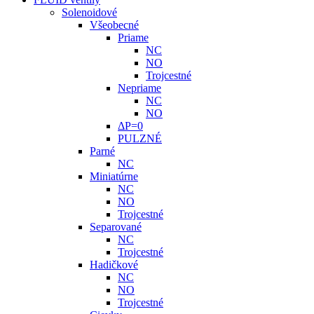
Solenoidové
Všeobecné
Priame
NC
NO
Trojcestné
Nepriame
NC
NO
ΔP=0
PULZNÉ
Parné
NC
Miniatúrne
NC
NO
Trojcestné
Separované
NC
Trojcestné
Hadičkové
NC
NO
Trojcestné