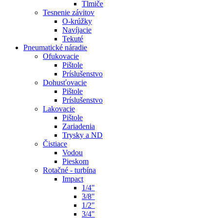
Tlmiče
Tesnenie závitov
O-krúžky
Navíjacie
Tekuté
Pneumatické náradie
Ofukovacie
Pištole
Príslušenstvo
Dohusťovacie
Pištole
Príslušenstvo
Lakovacie
Pištole
Zariadenia
Trysky a ND
Čistiace
Vodou
Pieskom
Rotačné - turbína
Impact
1/4"
3/8"
1/2"
3/4"