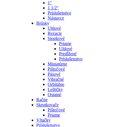
1"
1 1/2"
Príslušenstvo
Nástavce
Brúsky
Uhlové
Rezacie
Stopkové
Priame
Uhlové
Predĺžené
Príslušenstvo
Miniatúrne
Pištoľové
Pásové
Vibračné
Orbitálne
Leštičky
Ostatné
Račne
Skrutkovače
Pištoľové
Priame
Vŕtačky
Príslušenstvo