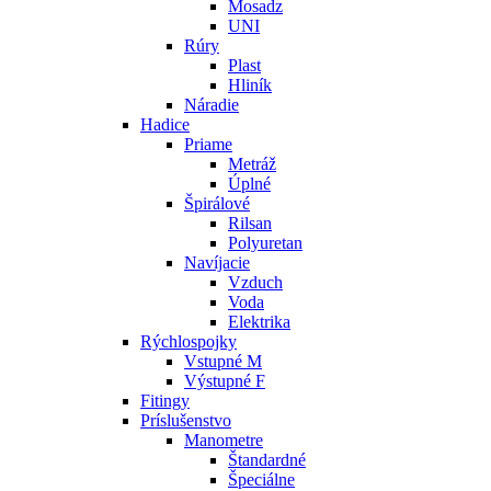
Mosadz
UNI
Rúry
Plast
Hliník
Náradie
Hadice
Priame
Metráž
Úplné
Špirálové
Rilsan
Polyuretan
Navíjacie
Vzduch
Voda
Elektrika
Rýchlospojky
Vstupné M
Výstupné F
Fitingy
Príslušenstvo
Manometre
Štandardné
Špeciálne