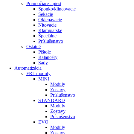
Priamočiare - piest
Sponko/klincovacie
Sekacie
Oklepávacie
Nitovacie
Klampiarske
Špeciálne
Príslušenstvo
Ostatné
Pištole
Balancéry
Sady
Automatizácia
FRL moduly
MINI
Moduly
Zostavy
Príslušenstvo
STANDARD
Moduly
Zostavy
Príslušenstvo
EVO
Moduly
Zostavy