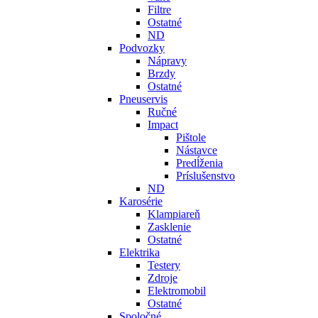
Filtre
Ostatné
ND
Podvozky
Nápravy
Brzdy
Ostatné
Pneuservis
Ručné
Impact
Pištole
Nástavce
Predĺženia
Príslušenstvo
ND
Karosérie
Klampiareň
Zasklenie
Ostatné
Elektrika
Testery
Zdroje
Elektromobil
Ostatné
Spoločné