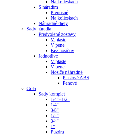
Na kolieskach
S náradím
Prenosné
Na kolieskach
Náhradné diely
Sady náradia
Predvolené zostavy
V plaste
V pene
Bez nosičov
Jednotlivé
V plaste
V pene
Nosiče náhradné
Plastové ABS
Penové
Gola
Sady komplet
1/4"+1/2"
1/4"
3/8"
1/2"
3/4"
1"
Puzdra