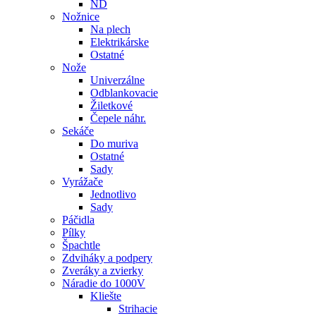
ND
Nožnice
Na plech
Elektrikárske
Ostatné
Nože
Univerzálne
Odblankovacie
Žiletkové
Čepele náhr.
Sekáče
Do muriva
Ostatné
Sady
Vyrážače
Jednotlivo
Sady
Páčidla
Pílky
Špachtle
Zdviháky a podpery
Zveráky a zvierky
Náradie do 1000V
Kliešte
Strihacie