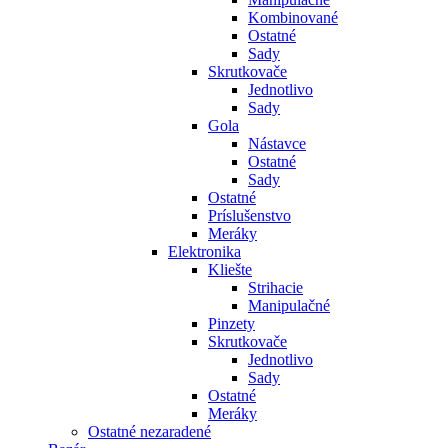
Kombinované
Ostatné
Sady
Skrutkovače
Jednotlivo
Sady
Gola
Nástavce
Ostatné
Sady
Ostatné
Príslušenstvo
Meráky
Elektronika
Kliešte
Strihacie
Manipulačné
Pinzety
Skrutkovače
Jednotlivo
Sady
Ostatné
Meráky
Ostatné nezaradené