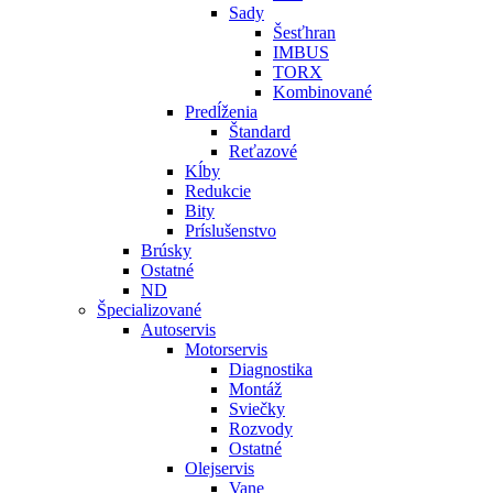
Sady
Šesťhran
IMBUS
TORX
Kombinované
Predĺženia
Štandard
Reťazové
Kĺby
Redukcie
Bity
Príslušenstvo
Brúsky
Ostatné
ND
Špecializované
Autoservis
Motorservis
Diagnostika
Montáž
Sviečky
Rozvody
Ostatné
Olejservis
Vane