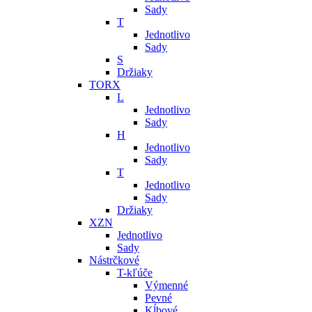
Sady
T
Jednotlivo
Sady
S
Držiaky
TORX
L
Jednotlivo
Sady
H
Jednotlivo
Sady
T
Jednotlivo
Sady
Držiaky
XZN
Jednotlivo
Sady
Nástrčkové
T-kľúče
Výmenné
Pevné
Kĺbové