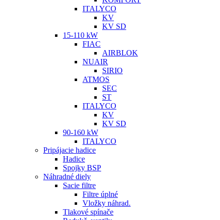
ITALYCO
KV
KV SD
15-110 kW
FIAC
AIRBLOK
NUAIR
SIRIO
ATMOS
SEC
ST
ITALYCO
KV
KV SD
90-160 kW
ITALYCO
Pripájacie hadice
Hadice
Spojky BSP
Náhradné diely
Sacie filtre
Filtre úplné
Vložky náhrad.
Tlakové spínače