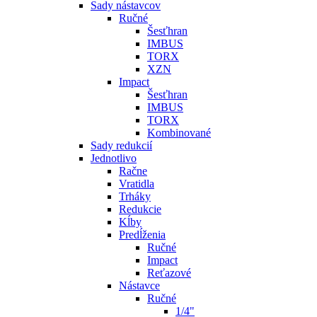
Sady nástavcov
Ručné
Šesťhran
IMBUS
TORX
XZN
Impact
Šesťhran
IMBUS
TORX
Kombinované
Sady redukcií
Jednotlivo
Račne
Vratidla
Trháky
Redukcie
Kĺby
Predĺženia
Ručné
Impact
Reťazové
Nástavce
Ručné
1/4"