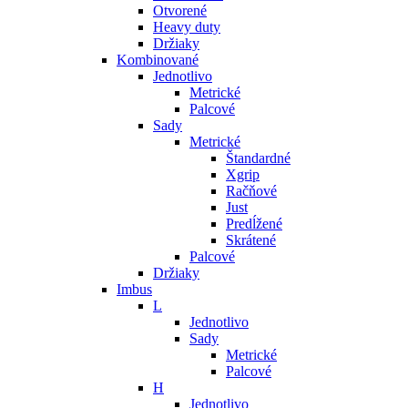
Otvorené
Heavy duty
Držiaky
Kombinované
Jednotlivo
Metrické
Palcové
Sady
Metrické
Štandardné
Xgrip
Račňové
Just
Predĺžené
Skrátené
Palcové
Držiaky
Imbus
L
Jednotlivo
Sady
Metrické
Palcové
H
Jednotlivo