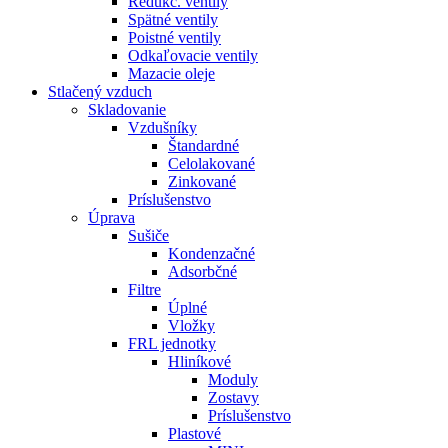
Redukč. ventily
Spätné ventily
Poistné ventily
Odkaľovacie ventily
Mazacie oleje
Stlačený vzduch
Skladovanie
Vzdušníky
Štandardné
Celolakované
Zinkované
Príslušenstvo
Úprava
Sušiče
Kondenzačné
Adsorbčné
Filtre
Úplné
Vložky
FRL jednotky
Hliníkové
Moduly
Zostavy
Príslušenstvo
Plastové