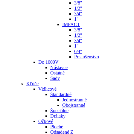
3/8"
1/2"
3/4"
1"
IMPACT
3/8"
1/2"
3/4"
1"
6/4"
Príslušenstvo
Do 1000V
Nástavce
Ostatné
Sady
Kľúče
Vidlicové
Štandardné
Jednostranné
Obojstranné
Špeciálne
Držiaky
Očkové
Ploché
Odsadené Z