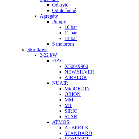
Odkryté
Odhlučnené
Agregáty
Pumpy
10 bar
11 bar
14 bar
S motorom
Skrutkové
2-22 kW
FIAC
X500/X900
NEW.SILVER
AIRBLOK
NUAIR
MiniORION
ORION
MM
MT
SIRIO
STAR
ATMOS
ALBERT.K
STANDARD
KOMFORT