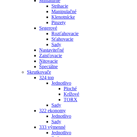
Miniatúrne
Strihacie
Manipulačné
Klenotnícke
Pinzety
Segerové
Rozťahovacie
Sťahovacie
Sady
Nastaviteľné
Zaisťovacie
Nitovacie
Špeciálne
Skrutkovače
324 top
Jednotlivo
Ploché
Krížové
TORX
Sady
322 ekonomy
Jednotlivo
Sady
333 výmenné
Jednotlivo