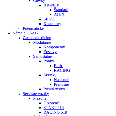
Cievky
AIGNEP
Štandard
ATEX
SIRAI
Konektory
Pneumatické
Náradie USAG
Zariadenie dielne
Modulárne
Komponenty
Zostavy
Samostatné
Ponky
Basic
RACING
Skrinky
Nástenné
Prenosné
Príslušenstvo
Servisné vozíky
Prázdne
Otvorené
START 516
RACING 519