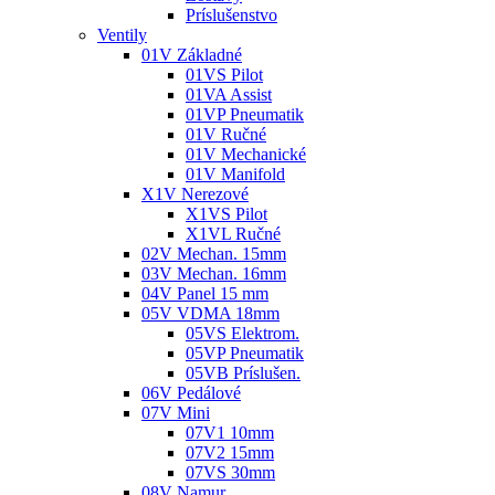
Príslušenstvo
Ventily
01V Základné
01VS Pilot
01VA Assist
01VP Pneumatik
01V Ručné
01V Mechanické
01V Manifold
X1V Nerezové
X1VS Pilot
X1VL Ručné
02V Mechan. 15mm
03V Mechan. 16mm
04V Panel 15 mm
05V VDMA 18mm
05VS Elektrom.
05VP Pneumatik
05VB Príslušen.
06V Pedálové
07V Mini
07V1 10mm
07V2 15mm
07VS 30mm
08V Namur