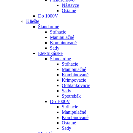
Nástavce
Ostatné
Do 1000V
Kliešte
Štandardné
Strihacie
Manipulačné
Kombinované
Sady
Elektrikárske
Štandardné
Strihacie
Manipulačné
Kombinované
Krimpovacie
Odblankovacie
Sady
Spotrebák
Do 1000V
Strihacie
Manipulačné
Kombinované
Ostatné
Sady