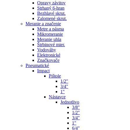
Opravy závitov
Strhaný 6-hran
Bezhlavé skrut.
Zalomené skrut.
Meranie a značenie
Metre a pásma
Mikromeranie
Meranie uhla
Štrbinové mier.
Vodováhy
Elektronické
Značkovače
Pneumatické
Impact
Pištole
1/2"
3/4"
1"
Nástavce
Jednotlivo
3/8"
1/2"
3/4"
1"
6/4"