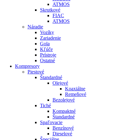
ATMOS
Skrutkové
FIAC
ATMOS
Náradie
Vozíky
Zariadenie
Gola
Kľúče
Prístroje
Ostatné
Kompresory
Piestové
Štandardné
Olejové
Koaxiálne
Remeňové
Bezolejové
Tiché
Kompaktné
Štandardné
Spaľovacie
Benzínové
Dieselové
Špeciálne