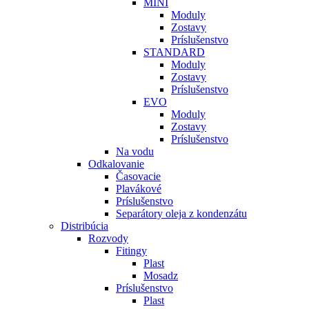
MINI
Moduly
Zostavy
Príslušenstvo
STANDARD
Moduly
Zostavy
Príslušenstvo
EVO
Moduly
Zostavy
Príslušenstvo
Na vodu
Odkalovanie
Časovacie
Plavákové
Príslušenstvo
Separátory oleja z kondenzátu
Distribúcia
Rozvody
Fitingy
Plast
Mosadz
Príslušenstvo
Plast