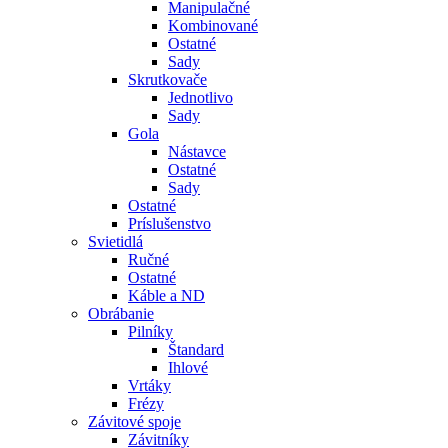
Manipulačné
Kombinované
Ostatné
Sady
Skrutkovače
Jednotlivo
Sady
Gola
Nástavce
Ostatné
Sady
Ostatné
Príslušenstvo
Svietidlá
Ručné
Ostatné
Káble a ND
Obrábanie
Pilníky
Štandard
Ihlové
Vrtáky
Frézy
Závitové spoje
Závitníky