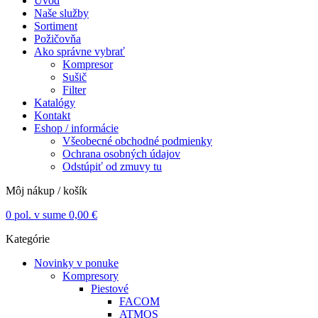
Úvod
Naše služby
Sortiment
Požičovňa
Ako správne vybrať
Kompresor
Sušič
Filter
Katalógy
Kontakt
Eshop / informácie
Všeobecné obchodné podmienky
Ochrana osobných údajov
Odstúpiť od zmuvy tu
Môj nákup / košík
0
pol. v sume
0,00
€
Kategórie
Novinky v ponuke
Kompresory
Piestové
FACOM
ATMOS