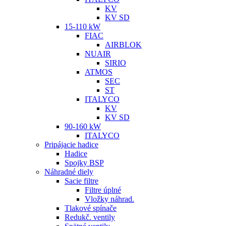
KV
KV SD
15-110 kW
FIAC
AIRBLOK
NUAIR
SIRIO
ATMOS
SEC
ST
ITALYCO
KV
KV SD
90-160 kW
ITALYCO
Pripájacie hadice
Hadice
Spojky BSP
Náhradné diely
Sacie filtre
Filtre úplné
Vložky náhrad.
Tlakové spínače
Redukč. ventily