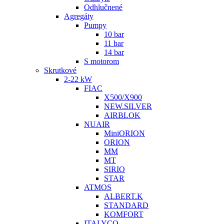
Odhlučnené
Agregáty
Pumpy
10 bar
11 bar
14 bar
S motorom
Skrutkové
2-22 kW
FIAC
X500/X900
NEW.SILVER
AIRBLOK
NUAIR
MiniORION
ORION
MM
MT
SIRIO
STAR
ATMOS
ALBERT.K
STANDARD
KOMFORT
ITALYCO