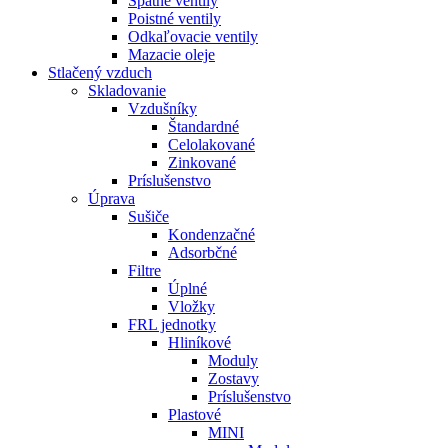
Spätné ventily
Poistné ventily
Odkaľovacie ventily
Mazacie oleje
Stlačený vzduch
Skladovanie
Vzdušníky
Štandardné
Celolakované
Zinkované
Príslušenstvo
Úprava
Sušiče
Kondenzačné
Adsorbčné
Filtre
Úplné
Vložky
FRL jednotky
Hliníkové
Moduly
Zostavy
Príslušenstvo
Plastové
MINI