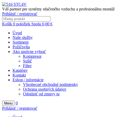
Váš partner pre systémy stlačeného vzduchu a profesionálnu montáž
Prihlásiť / registrovať
Košík
0
položiek
Spolu
0,00
€
Úvod
Naše služby
Sortiment
Požičovňa
Ako správne vybrať
Kompresor
Sušič
Filter
Katalógy
Kontakt
Eshop / informácie
Všeobecné obchodné podmienky
Ochrana osobných údajov
Odstúpiť od zmuvy tu
0
Menu
Prihlásiť / registrovať