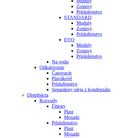
Moduly
Zostavy
Príslušenstvo
STANDARD
Moduly
Zostavy
Príslušenstvo
EVO
Moduly
Zostavy
Príslušenstvo
Na vodu
Odkalovanie
Časovacie
Plavákové
Príslušenstvo
Separátory oleja z kondenzátu
Distribúcia
Rozvody
Fitingy
Plast
Mosadz
Príslušenstvo
Plast
Mosadz