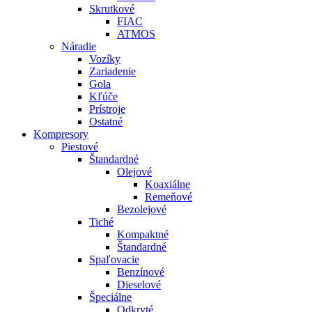
Skrutkové
FIAC
ATMOS
Náradie
Vozíky
Zariadenie
Gola
Kľúče
Prístroje
Ostatné
Kompresory
Piestové
Štandardné
Olejové
Koaxiálne
Remeňové
Bezolejové
Tiché
Kompaktné
Štandardné
Spaľovacie
Benzínové
Dieselové
Špeciálne
Odkryté