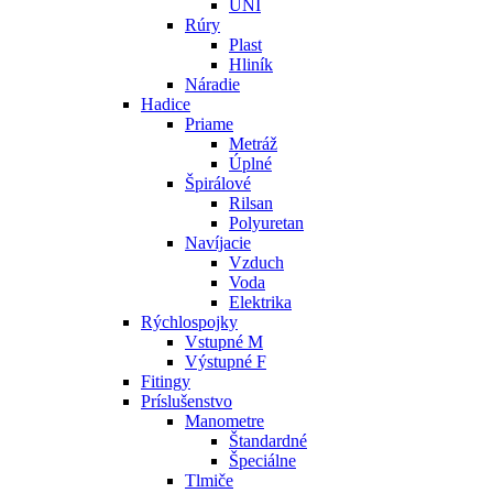
UNI
Rúry
Plast
Hliník
Náradie
Hadice
Priame
Metráž
Úplné
Špirálové
Rilsan
Polyuretan
Navíjacie
Vzduch
Voda
Elektrika
Rýchlospojky
Vstupné M
Výstupné F
Fitingy
Príslušenstvo
Manometre
Štandardné
Špeciálne
Tlmiče