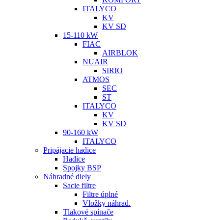
ITALYCO
KV
KV SD
15-110 kW
FIAC
AIRBLOK
NUAIR
SIRIO
ATMOS
SEC
ST
ITALYCO
KV
KV SD
90-160 kW
ITALYCO
Pripájacie hadice
Hadice
Spojky BSP
Náhradné diely
Sacie filtre
Filtre úplné
Vložky náhrad.
Tlakové spínače