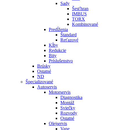
Sady
Šesťhran
IMBUS
TORX
Kombinované
Predĺženia
Štandard
Reťazové
Kĺby
Redukcie
Bity
Príslušenstvo
Brúsky
Ostatné
ND
Špecializované
Autoservis
Motorservis
Diagnostika
Montáž
Sviečky
Rozvody
Ostatné
Olejservis
Vane