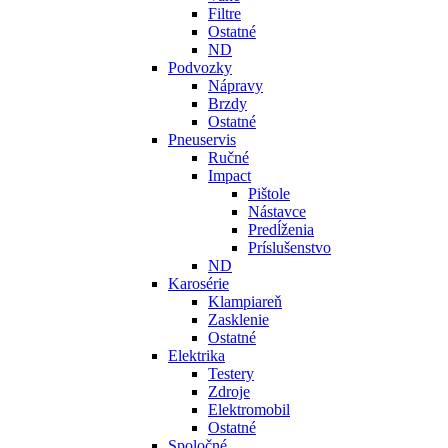
Filtre
Ostatné
ND
Podvozky
Nápravy
Brzdy
Ostatné
Pneuservis
Ručné
Impact
Pištole
Nástavce
Predĺženia
Príslušenstvo
ND
Karosérie
Klampiareň
Zasklenie
Ostatné
Elektrika
Testery
Zdroje
Elektromobil
Ostatné
Spoločné