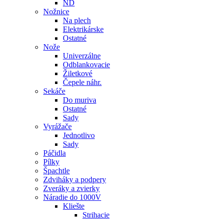
ND
Nožnice
Na plech
Elektrikárske
Ostatné
Nože
Univerzálne
Odblankovacie
Žiletkové
Čepele náhr.
Sekáče
Do muriva
Ostatné
Sady
Vyrážače
Jednotlivo
Sady
Páčidla
Pílky
Špachtle
Zdviháky a podpery
Zveráky a zvierky
Náradie do 1000V
Kliešte
Strihacie