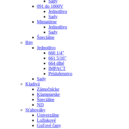
Sady
091 do 1000V
Jednotlivo
Sady
Miniatúrne
Jednotlivo
Sady
Špeciálne
Bity
Jednotlivo
660 1/4"
661 5/16"
664 dlhé
IMPACT
Príslušenstvo
Sady
Kladivá
Zámočnícke
Klampiarske
Špeciálne
ND
Sťahováky
Univerzálne
Ložiskové
Guľové čapy