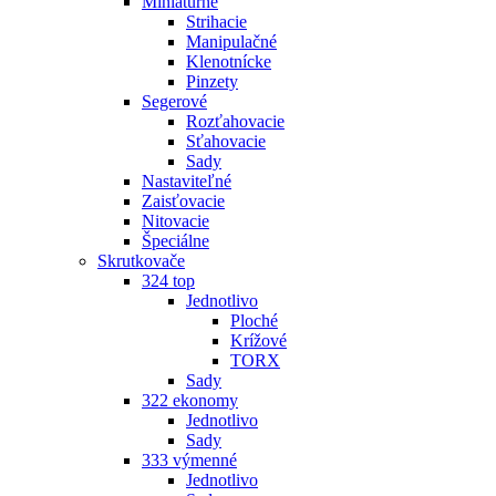
Miniatúrne
Strihacie
Manipulačné
Klenotnícke
Pinzety
Segerové
Rozťahovacie
Sťahovacie
Sady
Nastaviteľné
Zaisťovacie
Nitovacie
Špeciálne
Skrutkovače
324 top
Jednotlivo
Ploché
Krížové
TORX
Sady
322 ekonomy
Jednotlivo
Sady
333 výmenné
Jednotlivo