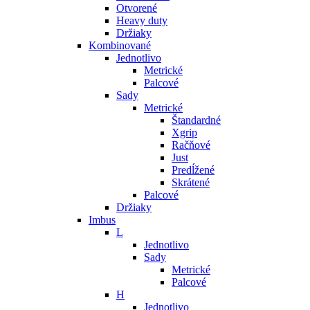
Otvorené
Heavy duty
Držiaky
Kombinované
Jednotlivo
Metrické
Palcové
Sady
Metrické
Štandardné
Xgrip
Račňové
Just
Predĺžené
Skrátené
Palcové
Držiaky
Imbus
L
Jednotlivo
Sady
Metrické
Palcové
H
Jednotlivo