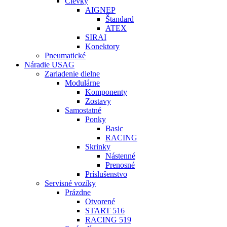
Cievky
AIGNEP
Štandard
ATEX
SIRAI
Konektory
Pneumatické
Náradie USAG
Zariadenie dielne
Modulárne
Komponenty
Zostavy
Samostatné
Ponky
Basic
RACING
Skrinky
Nástenné
Prenosné
Príslušenstvo
Servisné vozíky
Prázdne
Otvorené
START 516
RACING 519