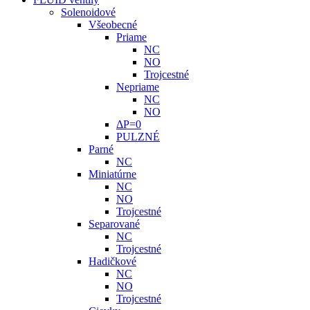
Solenoidové
Všeobecné
Priame
NC
NO
Trojcestné
Nepriame
NC
NO
ΔP=0
PULZNÉ
Parné
NC
Miniatúrne
NC
NO
Trojcestné
Separované
NC
Trojcestné
Hadičkové
NC
NO
Trojcestné