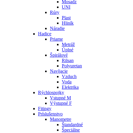
Mosadz
UNI
Rúry
Plast
Hliník
Náradie
Hadice
Priame
Metráž
Úplné
Špirálové
Rilsan
Polyuretan
Navíjacie
Vzduch
Voda
Elektrika
Rýchlospojky
Vstupné M
Výstupné F
Fitingy
Príslušenstvo
Manometre
Štandardné
Špeciálne