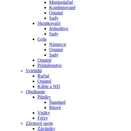
Manipulačné
Kombinované
Ostatné
Sady
Skrutkovače
Jednotlivo
Sady
Gola
Nástavce
Ostatné
Sady
Ostatné
Príslušenstvo
Svietidlá
Ručné
Ostatné
Káble a ND
Obrábanie
Pilníky
Štandard
Ihlové
Vrtáky
Frézy
Závitové spoje
Závitníky