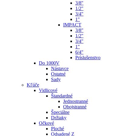
3/8"
1/2"
3/4"
1"
IMPACT
3/8"
1/2"
3/4"
1"
6/4"
Príslušenstvo
Do 1000V
Nástavce
Ostatné
Sady
Kľúče
Vidlicové
Štandardné
Jednostranné
Obojstranné
Špeciálne
Držiaky
Očkové
Ploché
Odsadené Z