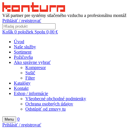
Váš partner pre systémy stlačeného vzduchu a profesionálnu montáž
Prihlásiť / registrovať
Košík
0
položiek
Spolu
0,00
€
Úvod
Naše služby
Sortiment
Požičovňa
Ako správne vybrať
Kompresor
Sušič
Filter
Katalógy
Kontakt
Eshop / informácie
Všeobecné obchodné podmienky
Ochrana osobných údajov
Odstúpiť od zmuvy tu
0
Menu
Prihlásiť / registrovať