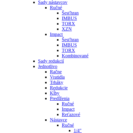
Sady nástavcov
Ručné
Šesťhran
IMBUS
TORX
XZN
Impact
Šesťhran
IMBUS
TORX
Kombinované
Sady redukcií
Jednotlivo
Račne
Vratidla
Trháky
Redukcie
Kĺby
Predĺženia
Ručné
Impact
Reťazové
Nástavce
Ručné
1/4"