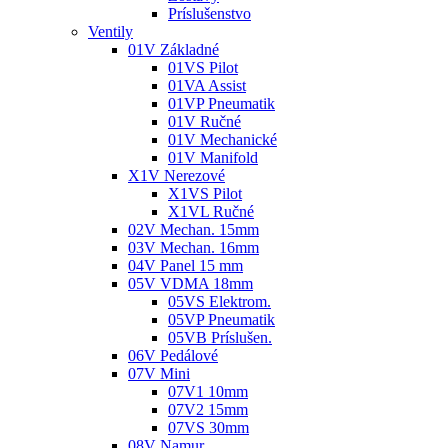
Príslušenstvo
Ventily
01V Základné
01VS Pilot
01VA Assist
01VP Pneumatik
01V Ručné
01V Mechanické
01V Manifold
X1V Nerezové
X1VS Pilot
X1VL Ručné
02V Mechan. 15mm
03V Mechan. 16mm
04V Panel 15 mm
05V VDMA 18mm
05VS Elektrom.
05VP Pneumatik
05VB Príslušen.
06V Pedálové
07V Mini
07V1 10mm
07V2 15mm
07VS 30mm
08V Namur