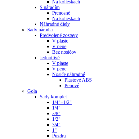
Na kolieskach
S náradím
Prenosné
Na kolieskach
Náhradné diely
Sady náradia
Predvolené zostavy
V plaste
V pene
Bez nosičov
Jednotlivé
V plaste
V pene
Nosiče náhradné
Plastové ABS
Penové
Gola
Sady komplet
1/4"+1/2"
1/4"
3/8"
1/2"
3/4"
1"
Puzdra