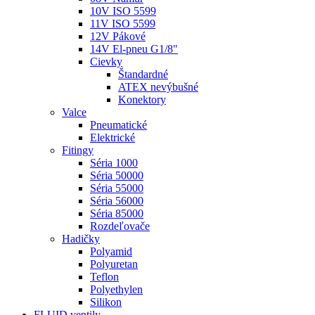
10V ISO 5599
11V ISO 5599
12V Pákové
14V El-pneu G1/8"
Cievky
Štandardné
ATEX nevýbušné
Konektory
Valce
Pneumatické
Elektrické
Fitingy
Séria 1000
Séria 50000
Séria 55000
Séria 56000
Séria 85000
Rozdeľovače
Hadičky
Polyamid
Polyuretan
Teflon
Polyethylen
Silikon
FLUID ventily