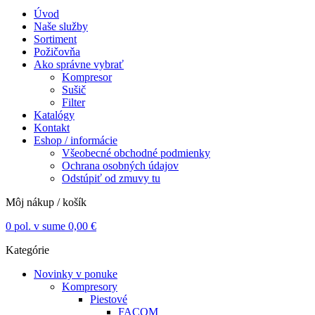
Úvod
Naše služby
Sortiment
Požičovňa
Ako správne vybrať
Kompresor
Sušič
Filter
Katalógy
Kontakt
Eshop / informácie
Všeobecné obchodné podmienky
Ochrana osobných údajov
Odstúpiť od zmuvy tu
Môj nákup / košík
0
pol. v sume
0,00
€
Kategórie
Novinky v ponuke
Kompresory
Piestové
FACOM