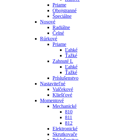
Priame
Obojstranné
Špeciálne
Nosové
Radiálne
Čelné
Rúrkové
Priame
Ľahké
Ťažké
Zahnuté L
Ľahké
Ťažké
Príslušenstvo
Nastaviteľné
Valčekové
Kliešťové
Momentové
Mechanické
810
811
812
Elektronické
Skrutkovače
Príslušenstvo