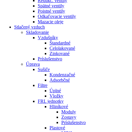
Redukč. ventily
Spätné ventily
Poistné ventily
Odkaľovacie ventily
Mazacie oleje
Stlačený vzduch
Skladovanie
Vzdušníky
Štandardné
Celolakované
Zinkované
Príslušenstvo
Úprava
Sušiče
Kondenzačné
Adsorbčné
Filtre
Úplné
Vložky
FRL jednotky
Hliníkové
Moduly
Zostavy
Príslušenstvo
Plastové