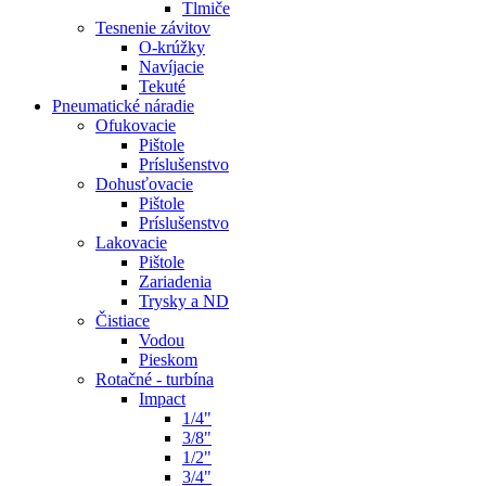
Tlmiče
Tesnenie závitov
O-krúžky
Navíjacie
Tekuté
Pneumatické náradie
Ofukovacie
Pištole
Príslušenstvo
Dohusťovacie
Pištole
Príslušenstvo
Lakovacie
Pištole
Zariadenia
Trysky a ND
Čistiace
Vodou
Pieskom
Rotačné - turbína
Impact
1/4"
3/8"
1/2"
3/4"