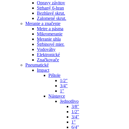
Opravy závitov
Strhaný 6-hran
Bezhlavé skrut.
Zalomené skrut.
Meranie a značenie
Metre a pásma
Mikromeranie
Meranie uhla
Štrbinové mier.
Vodováhy
Elektronické
Značkovače
Pneumatické
Impact
Pištole
1/2"
3/4"
1"
Nástavce
Jednotlivo
3/8"
1/2"
3/4"
1"
6/4"