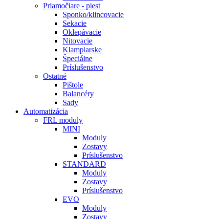
Priamočiare - piest
Sponko/klincovacie
Sekacie
Oklepávacie
Nitovacie
Klampiarske
Špeciálne
Príslušenstvo
Ostatné
Pištole
Balancéry
Sady
Automatizácia
FRL moduly
MINI
Moduly
Zostavy
Príslušenstvo
STANDARD
Moduly
Zostavy
Príslušenstvo
EVO
Moduly
Zostavy