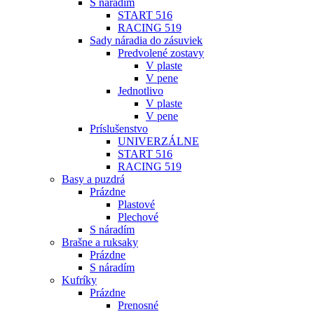
S náradím
START 516
RACING 519
Sady náradia do zásuviek
Predvolené zostavy
V plaste
V pene
Jednotlivo
V plaste
V pene
Príslušenstvo
UNIVERZÁLNE
START 516
RACING 519
Basy a puzdrá
Prázdne
Plastové
Plechové
S náradím
Brašne a ruksaky
Prázdne
S náradím
Kufríky
Prázdne
Prenosné