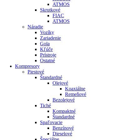
ATMOS
Skrutkové
FIAC
ATMOS
Náradie
Vozíky
Zariadenie
Gola
Kľúče
Prístroje
Ostatné
Kompresory
Piestové
Štandardné
Olejové
Koaxiálne
Remeňové
Bezolejové
Tiché
Kompaktné
Štandardné
Spaľovacie
Benzínové
Dieselové
Špeciálne