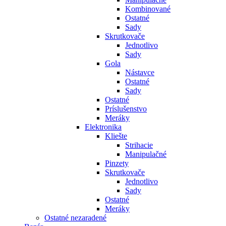
Kombinované
Ostatné
Sady
Skrutkovače
Jednotlivo
Sady
Gola
Nástavce
Ostatné
Sady
Ostatné
Príslušenstvo
Meráky
Elektronika
Kliešte
Strihacie
Manipulačné
Pinzety
Skrutkovače
Jednotlivo
Sady
Ostatné
Meráky
Ostatné nezaradené