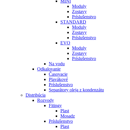
MINI
Moduly
Zostavy
Príslušenstvo
STANDARD
Moduly
Zostavy
Príslušenstvo
EVO
Moduly
Zostavy
Príslušenstvo
Na vodu
Odkalovanie
Časovacie
Plavákové
Príslušenstvo
Separátory oleja z kondenzátu
Distribúcia
Rozvody
Fitingy
Plast
Mosadz
Príslušenstvo
Plast