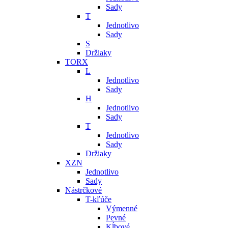
Sady
T
Jednotlivo
Sady
S
Držiaky
TORX
L
Jednotlivo
Sady
H
Jednotlivo
Sady
T
Jednotlivo
Sady
Držiaky
XZN
Jednotlivo
Sady
Nástrčkové
T-kľúče
Výmenné
Pevné
Kĺbové