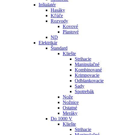
Inštalatér
Hasáky
Kľúče
Rozvody
Kovové
Plastové
ND
Elektrikár
Štandard
Kliešte
Strihacie
Manipulačné
Kombinované
Krimpovacie
Odblankovacie
Sady
Spotrebák
Nože
Nožnice
Ostatné
Meráky
Do 1000 V
Kliešte
Strihacie
Manipulačné