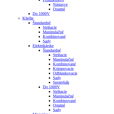
Nástavce
Ostatné
Do 1000V
Kliešte
Štandardné
Strihacie
Manipulačné
Kombinované
Sady
Elektrikárske
Štandardné
Strihacie
Manipulačné
Kombinované
Krimpovacie
Odblankovacie
Sady
Spotrebák
Do 1000V
Strihacie
Manipulačné
Kombinované
Ostatné
Sady