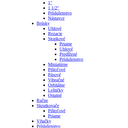
1"
1 1/2"
Príslušenstvo
Nástavce
Brúsky
Uhlové
Rezacie
Stopkové
Priame
Uhlové
Predĺžené
Príslušenstvo
Miniatúrne
Pištoľové
Pásové
Vibračné
Orbitálne
Leštičky
Ostatné
Račne
Skrutkovače
Pištoľové
Priame
Vŕtačky
Príslušenstvo