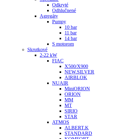
Odkryté
Odhlučnené
Agregáty
Pumpy
10 bar
11 bar
14 bar
S motorom
Skrutkové
2-22 kW
FIAC
X500/X900
NEW.SILVER
AIRBLOK
NUAIR
MiniORION
ORION
MM
MT
SIRIO
STAR
ATMOS
ALBERT.K
STANDARD
KOMFORT