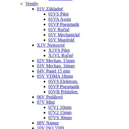
Ventily
01V Základné
01VS Pilot
01VA Assist
01VP Pneumatik
01V Ručné
01V Mechanické
01V Manifold
X1V Nerezové
X1VS Pilot
X1VL Ručné
02V Mechan. 15mm
03V Mechan. 16mm
04V Panel 15 mm
05V VDMA 18mm
05VS Elektrom.
05VP Pneumatik
05VB Príslušen.
06V Pedálové
07V Mini
07V1 10mm
07V2 15mm
07VS 30mm
08V Namur
10V ISO 5599