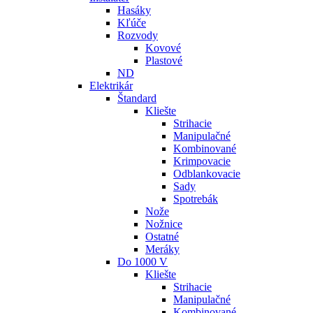
Hasáky
Kľúče
Rozvody
Kovové
Plastové
ND
Elektrikár
Štandard
Kliešte
Strihacie
Manipulačné
Kombinované
Krimpovacie
Odblankovacie
Sady
Spotrebák
Nože
Nožnice
Ostatné
Meráky
Do 1000 V
Kliešte
Strihacie
Manipulačné
Kombinované