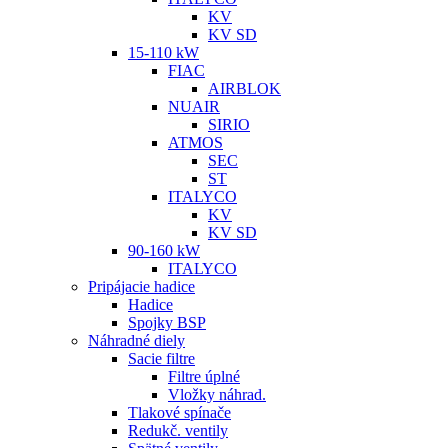
KV
KV SD
15-110 kW
FIAC
AIRBLOK
NUAIR
SIRIO
ATMOS
SEC
ST
ITALYCO
KV
KV SD
90-160 kW
ITALYCO
Pripájacie hadice
Hadice
Spojky BSP
Náhradné diely
Sacie filtre
Filtre úplné
Vložky náhrad.
Tlakové spínače
Redukč. ventily