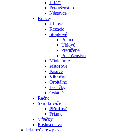
1 1/2"
Príslušenstvo
Nástavce
Brúsky
Uhlové
Rezacie
Stopkové
Priame
Uhlové
Predĺžené
Príslušenstvo
Miniatúrne
Pištoľové
Pásové
Vibračné
Orbitálne
Leštičky
Ostatné
Račne
Skrutkovače
Pištoľové
Priame
Vŕtačky
Príslušenstvo
Priamočiare - piest