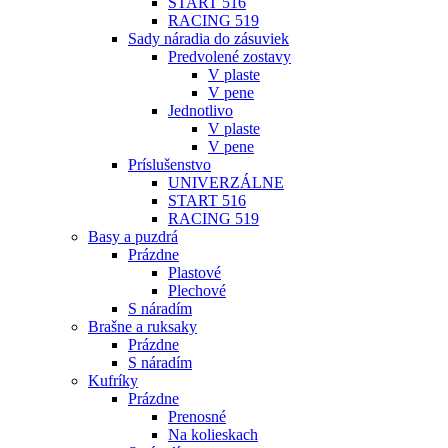
START 516
RACING 519
Sady náradia do zásuviek
Predvolené zostavy
V plaste
V pene
Jednotlivo
V plaste
V pene
Príslušenstvo
UNIVERZÁLNE
START 516
RACING 519
Basy a puzdrá
Prázdne
Plastové
Plechové
S náradím
Brašne a ruksaky
Prázdne
S náradím
Kufríky
Prázdne
Prenosné
Na kolieskach