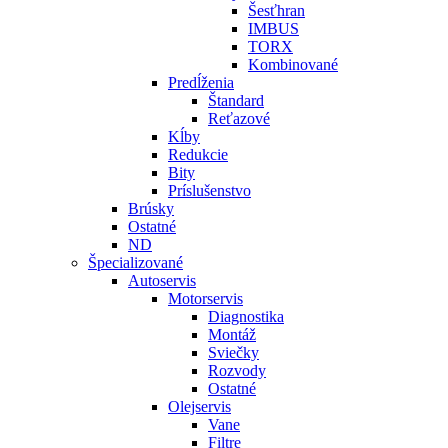
Šesťhran
IMBUS
TORX
Kombinované
Predĺženia
Štandard
Reťazové
Kĺby
Redukcie
Bity
Príslušenstvo
Brúsky
Ostatné
ND
Špecializované
Autoservis
Motorservis
Diagnostika
Montáž
Sviečky
Rozvody
Ostatné
Olejservis
Vane
Filtre