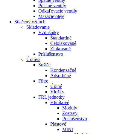
Spätné ventily
Poistné ventily
Odkaľovacie ventily
Mazacie oleje
Stlačený vzduch
Skladovanie
Vzdušníky
Štandardné
Celolakované
Zinkované
Príslušenstvo
Úprava
Sušiče
Kondenzačné
Adsorbčné
Filtre
Úplné
Vložky
FRL jednotky
Hliníkové
Moduly
Zostavy
Príslušenstvo
Plastové
MINI