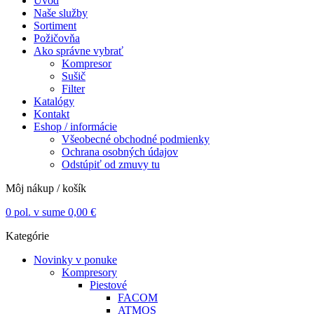
Úvod
Naše služby
Sortiment
Požičovňa
Ako správne vybrať
Kompresor
Sušič
Filter
Katalógy
Kontakt
Eshop / informácie
Všeobecné obchodné podmienky
Ochrana osobných údajov
Odstúpiť od zmuvy tu
Môj nákup / košík
0
pol. v sume
0,00
€
Kategórie
Novinky v ponuke
Kompresory
Piestové
FACOM
ATMOS