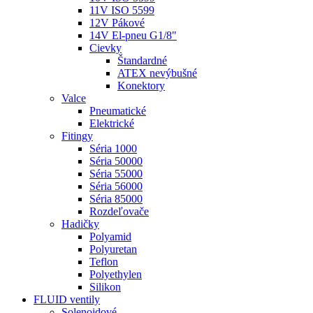
11V ISO 5599
12V Pákové
14V El-pneu G1/8"
Cievky
Štandardné
ATEX nevýbušné
Konektory
Valce
Pneumatické
Elektrické
Fitingy
Séria 1000
Séria 50000
Séria 55000
Séria 56000
Séria 85000
Rozdeľovače
Hadičky
Polyamid
Polyuretan
Teflon
Polyethylen
Silikon
FLUID ventily
Solenoidové