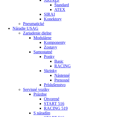
AIGNEP
Štandard
ATEX
SIRAI
Konektory
Pneumatické
Náradie USAG
Zariadenie dielne
Modulárne
Komponenty
Zostavy
Samostatné
Ponky
Basic
RACING
Skrinky
Nástenné
Prenosné
Príslušenstvo
Servisné vozíky
Prázdne
Otvorené
START 516
RACING 519
S náradím