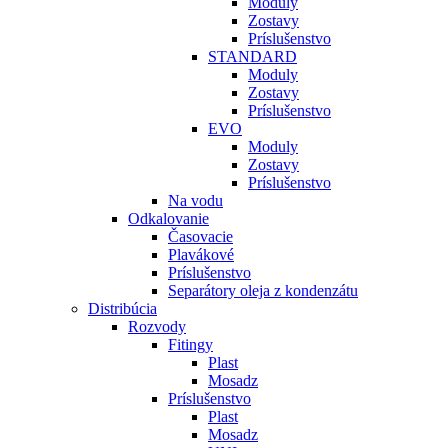
Moduly
Zostavy
Príslušenstvo
STANDARD
Moduly
Zostavy
Príslušenstvo
EVO
Moduly
Zostavy
Príslušenstvo
Na vodu
Odkalovanie
Časovacie
Plavákové
Príslušenstvo
Separátory oleja z kondenzátu
Distribúcia
Rozvody
Fitingy
Plast
Mosadz
Príslušenstvo
Plast
Mosadz