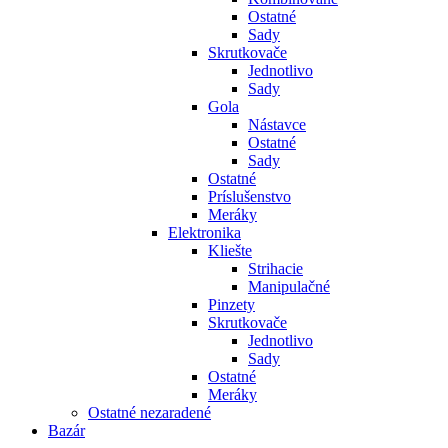
Ostatné
Sady
Skrutkovače
Jednotlivo
Sady
Gola
Nástavce
Ostatné
Sady
Ostatné
Príslušenstvo
Meráky
Elektronika
Kliešte
Strihacie
Manipulačné
Pinzety
Skrutkovače
Jednotlivo
Sady
Ostatné
Meráky
Ostatné nezaradené
Bazár