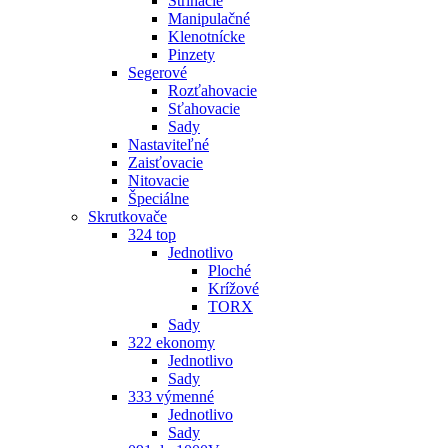
Strihacie
Manipulačné
Klenotnícke
Pinzety
Segerové
Rozťahovacie
Sťahovacie
Sady
Nastaviteľné
Zaisťovacie
Nitovacie
Špeciálne
Skrutkovače
324 top
Jednotlivo
Ploché
Krížové
TORX
Sady
322 ekonomy
Jednotlivo
Sady
333 výmenné
Jednotlivo
Sady