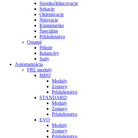
Sponko/klincovacie
Sekacie
Oklepávacie
Nitovacie
Klampiarske
Špeciálne
Príslušenstvo
Ostatné
Pištole
Balancéry
Sady
Automatizácia
FRL moduly
MINI
Moduly
Zostavy
Príslušenstvo
STANDARD
Moduly
Zostavy
Príslušenstvo
EVO
Moduly
Zostavy
Príslušenstvo