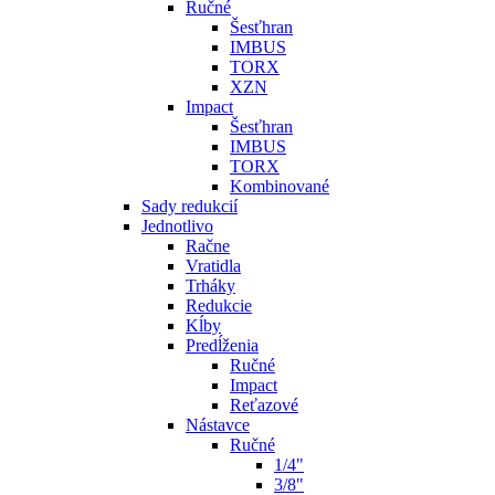
Ručné
Šesťhran
IMBUS
TORX
XZN
Impact
Šesťhran
IMBUS
TORX
Kombinované
Sady redukcií
Jednotlivo
Račne
Vratidla
Trháky
Redukcie
Kĺby
Predĺženia
Ručné
Impact
Reťazové
Nástavce
Ručné
1/4"
3/8"