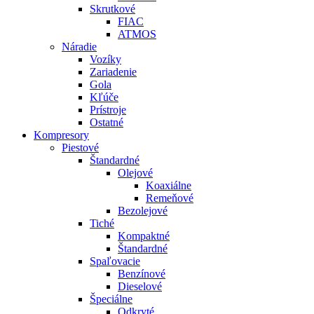
Skrutkové
FIAC
ATMOS
Náradie
Vozíky
Zariadenie
Gola
Kľúče
Prístroje
Ostatné
Kompresory
Piestové
Štandardné
Olejové
Koaxiálne
Remeňové
Bezolejové
Tiché
Kompaktné
Štandardné
Spaľovacie
Benzínové
Dieselové
Špeciálne
Odkryté