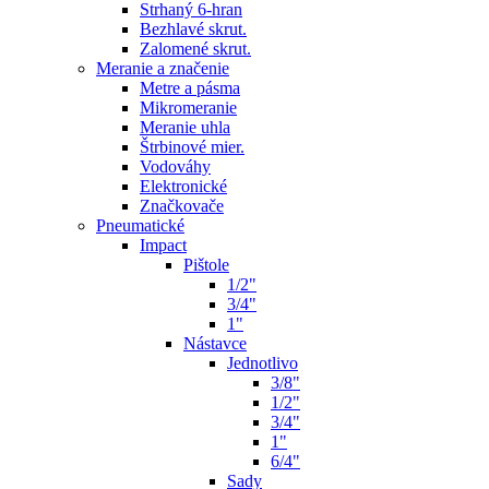
Strhaný 6-hran
Bezhlavé skrut.
Zalomené skrut.
Meranie a značenie
Metre a pásma
Mikromeranie
Meranie uhla
Štrbinové mier.
Vodováhy
Elektronické
Značkovače
Pneumatické
Impact
Pištole
1/2"
3/4"
1"
Nástavce
Jednotlivo
3/8"
1/2"
3/4"
1"
6/4"
Sady