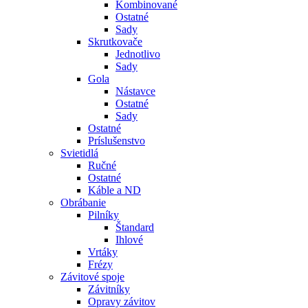
Kombinované
Ostatné
Sady
Skrutkovače
Jednotlivo
Sady
Gola
Nástavce
Ostatné
Sady
Ostatné
Príslušenstvo
Svietidlá
Ručné
Ostatné
Káble a ND
Obrábanie
Pilníky
Štandard
Ihlové
Vrtáky
Frézy
Závitové spoje
Závitníky
Opravy závitov