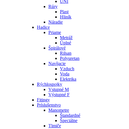
UNI
Rúry
Plast
Hliník
Náradie
Hadice
Priame
Metráž
Úplné
Špirálové
Rilsan
Polyuretan
Navíjacie
Vzduch
Voda
Elektrika
Rýchlospojky
Vstupné M
Výstupné F
Fitingy
Príslušenstvo
Manometre
Štandardné
Špeciálne
Tlmiče