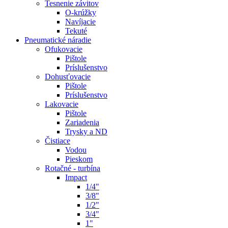
Tesnenie závitov
O-krúžky
Navíjacie
Tekuté
Pneumatické náradie
Ofukovacie
Pištole
Príslušenstvo
Dohusťovacie
Pištole
Príslušenstvo
Lakovacie
Pištole
Zariadenia
Trysky a ND
Čistiace
Vodou
Pieskom
Rotačné - turbína
Impact
1/4"
3/8"
1/2"
3/4"
1"