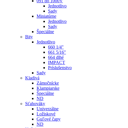
091 do 1000V
Jednotlivo
Sady
Miniatúrne
Jednotlivo
Sady
Špeciálne
Bity
Jednotlivo
660 1/4"
661 5/16"
664 dlhé
IMPACT
Príslušenstvo
Sady
Kladivá
Zámočnícke
Klampiarske
Špeciálne
ND
Sťahováky
Univerzálne
Ložiskové
Guľové čapy
ND