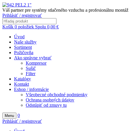
Váš partner pre systémy stlačeného vzduchu a profesionálnu montáž
Prihlásiť / registrovať
Košík
0
položiek
Spolu
0,00
€
Úvod
Naše služby
Sortiment
Požičovňa
Ako správne vybrať
Kompresor
Sušič
Filter
Katalógy
Kontakt
Eshop / informácie
Všeobecné obchodné podmienky
Ochrana osobných údajov
Odstúpiť od zmuvy tu
0
Menu
Prihlásiť / registrovať