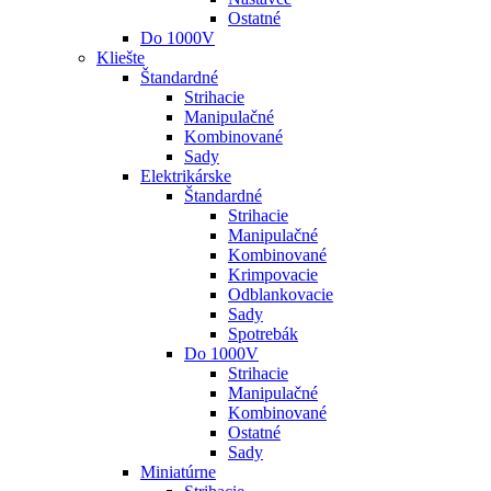
Ostatné
Do 1000V
Kliešte
Štandardné
Strihacie
Manipulačné
Kombinované
Sady
Elektrikárske
Štandardné
Strihacie
Manipulačné
Kombinované
Krimpovacie
Odblankovacie
Sady
Spotrebák
Do 1000V
Strihacie
Manipulačné
Kombinované
Ostatné
Sady
Miniatúrne