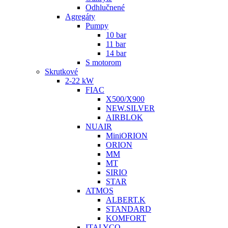
Odhlučnené
Agregáty
Pumpy
10 bar
11 bar
14 bar
S motorom
Skrutkové
2-22 kW
FIAC
X500/X900
NEW.SILVER
AIRBLOK
NUAIR
MiniORION
ORION
MM
MT
SIRIO
STAR
ATMOS
ALBERT.K
STANDARD
KOMFORT
ITALYCO