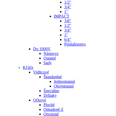
1/2"
3/4"
1"
IMPACT
3/8"
1/2"
3/4"
1"
6/4"
Príslušenstvo
Do 1000V
Nástavce
Ostatné
Sady
Kľúče
Vidlicové
Štandardné
Jednostranné
Obojstranné
Špeciálne
Držiaky
Očkové
Ploché
Odsadené Z
Otvorené