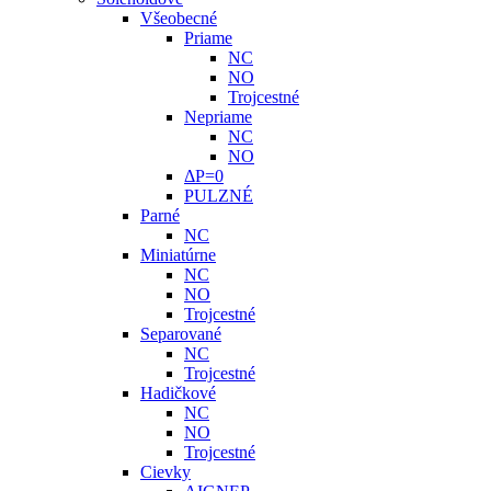
Všeobecné
Priame
NC
NO
Trojcestné
Nepriame
NC
NO
ΔP=0
PULZNÉ
Parné
NC
Miniatúrne
NC
NO
Trojcestné
Separované
NC
Trojcestné
Hadičkové
NC
NO
Trojcestné
Cievky