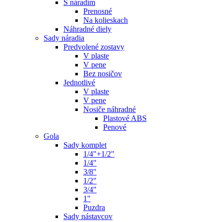
S náradím
Prenosné
Na kolieskach
Náhradné diely
Sady náradia
Predvolené zostavy
V plaste
V pene
Bez nosičov
Jednotlivé
V plaste
V pene
Nosiče náhradné
Plastové ABS
Penové
Gola
Sady komplet
1/4"+1/2"
1/4"
3/8"
1/2"
3/4"
1"
Puzdra
Sady nástavcov