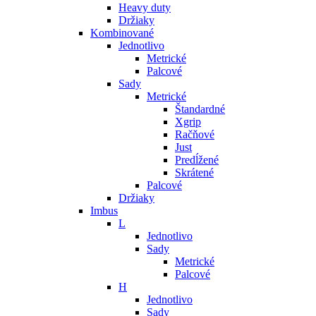
Heavy duty
Držiaky
Kombinované
Jednotlivo
Metrické
Palcové
Sady
Metrické
Štandardné
Xgrip
Račňové
Just
Predĺžené
Skrátené
Palcové
Držiaky
Imbus
L
Jednotlivo
Sady
Metrické
Palcové
H
Jednotlivo
Sady