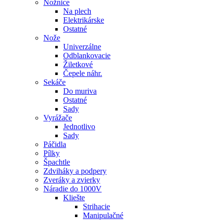
Nožnice
Na plech
Elektrikárske
Ostatné
Nože
Univerzálne
Odblankovacie
Žiletkové
Čepele náhr.
Sekáče
Do muriva
Ostatné
Sady
Vyrážače
Jednotlivo
Sady
Páčidla
Pílky
Špachtle
Zdviháky a podpery
Zveráky a zvierky
Náradie do 1000V
Kliešte
Strihacie
Manipulačné