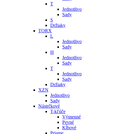
T
Jednotlivo
Sady
S
Držiaky
TORX
L
Jednotlivo
Sady
H
Jednotlivo
Sady
T
Jednotlivo
Sady
Držiaky
XZN
Jednotlivo
Sady
Nástrčkové
T-kľúče
Výmenné
Pevné
Kĺbové
Priame