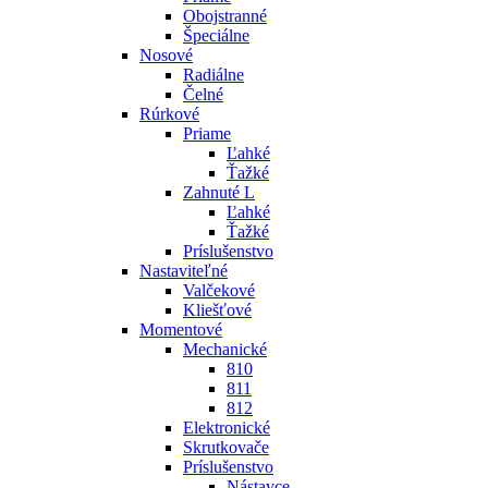
Obojstranné
Špeciálne
Nosové
Radiálne
Čelné
Rúrkové
Priame
Ľahké
Ťažké
Zahnuté L
Ľahké
Ťažké
Príslušenstvo
Nastaviteľné
Valčekové
Kliešťové
Momentové
Mechanické
810
811
812
Elektronické
Skrutkovače
Príslušenstvo
Nástavce