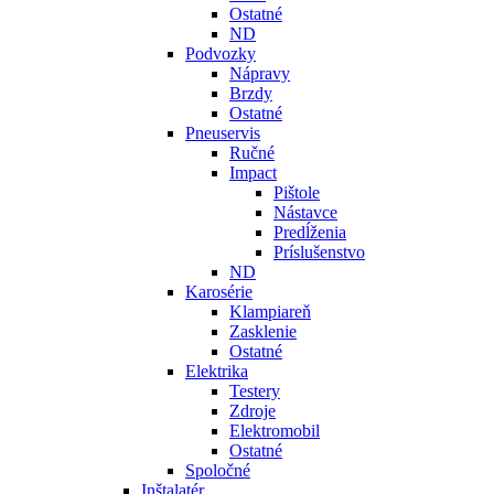
Ostatné
ND
Podvozky
Nápravy
Brzdy
Ostatné
Pneuservis
Ručné
Impact
Pištole
Nástavce
Predĺženia
Príslušenstvo
ND
Karosérie
Klampiareň
Zasklenie
Ostatné
Elektrika
Testery
Zdroje
Elektromobil
Ostatné
Spoločné
Inštalatér