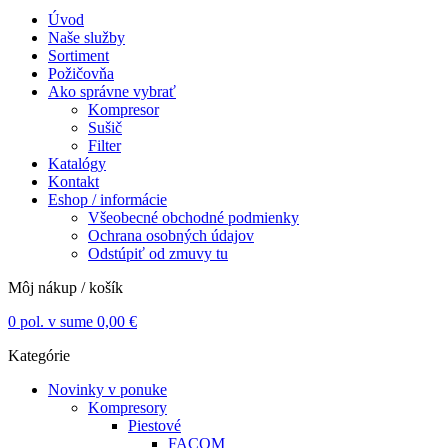
Úvod
Naše služby
Sortiment
Požičovňa
Ako správne vybrať
Kompresor
Sušič
Filter
Katalógy
Kontakt
Eshop / informácie
Všeobecné obchodné podmienky
Ochrana osobných údajov
Odstúpiť od zmuvy tu
Môj nákup / košík
0
pol. v sume
0,00
€
Kategórie
Novinky v ponuke
Kompresory
Piestové
FACOM