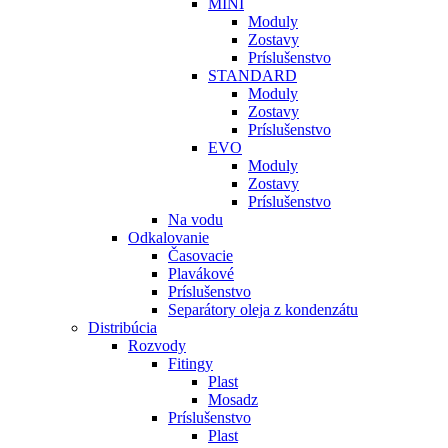
MINI
Moduly
Zostavy
Príslušenstvo
STANDARD
Moduly
Zostavy
Príslušenstvo
EVO
Moduly
Zostavy
Príslušenstvo
Na vodu
Odkalovanie
Časovacie
Plavákové
Príslušenstvo
Separátory oleja z kondenzátu
Distribúcia
Rozvody
Fitingy
Plast
Mosadz
Príslušenstvo
Plast