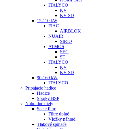
ITALYCO
KV
KV SD
15-110 kW
FIAC
AIRBLOK
NUAIR
SIRIO
ATMOS
SEC
ST
ITALYCO
KV
KV SD
90-160 kW
ITALYCO
Pripájacie hadice
Hadice
Spojky BSP
Náhradné diely
Sacie filtre
Filtre úplné
Vložky náhrad.
Tlakové spínače