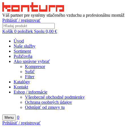
Váš partner pre systémy stlačeného vzduchu a profesionálnu montáž
Prihlásiť / registrovať
Košík
0
položiek
Spolu
0,00
€
Úvod
Naše služby
Sortiment
Požičovňa
Ako správne vybrať
Kompresor
Sušič
Filter
Katalógy
Kontakt
Eshop / informácie
Všeobecné obchodné podmienky
Ochrana osobných údajov
Odstúpiť od zmuvy tu
0
Menu
Prihlásiť / registrovať