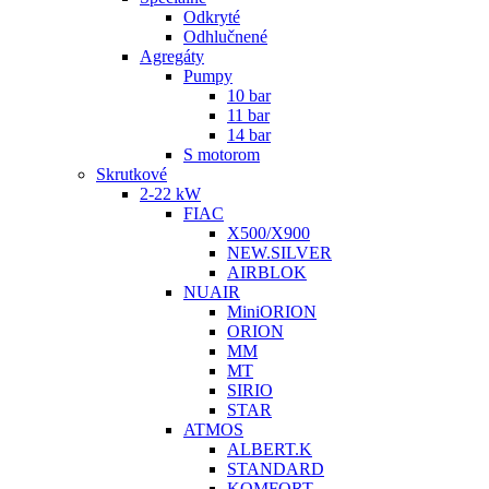
Odkryté
Odhlučnené
Agregáty
Pumpy
10 bar
11 bar
14 bar
S motorom
Skrutkové
2-22 kW
FIAC
X500/X900
NEW.SILVER
AIRBLOK
NUAIR
MiniORION
ORION
MM
MT
SIRIO
STAR
ATMOS
ALBERT.K
STANDARD
KOMFORT