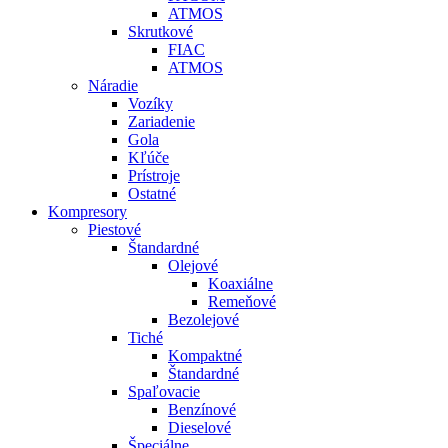
ATMOS
Skrutkové
FIAC
ATMOS
Náradie
Vozíky
Zariadenie
Gola
Kľúče
Prístroje
Ostatné
Kompresory
Piestové
Štandardné
Olejové
Koaxiálne
Remeňové
Bezolejové
Tiché
Kompaktné
Štandardné
Spaľovacie
Benzínové
Dieselové
Špeciálne