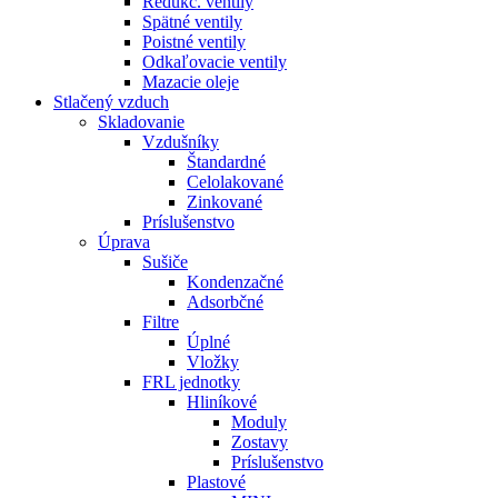
Redukč. ventily
Spätné ventily
Poistné ventily
Odkaľovacie ventily
Mazacie oleje
Stlačený vzduch
Skladovanie
Vzdušníky
Štandardné
Celolakované
Zinkované
Príslušenstvo
Úprava
Sušiče
Kondenzačné
Adsorbčné
Filtre
Úplné
Vložky
FRL jednotky
Hliníkové
Moduly
Zostavy
Príslušenstvo
Plastové