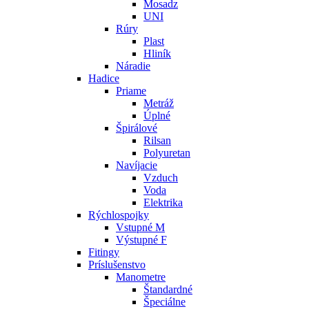
Mosadz
UNI
Rúry
Plast
Hliník
Náradie
Hadice
Priame
Metráž
Úplné
Špirálové
Rilsan
Polyuretan
Navíjacie
Vzduch
Voda
Elektrika
Rýchlospojky
Vstupné M
Výstupné F
Fitingy
Príslušenstvo
Manometre
Štandardné
Špeciálne