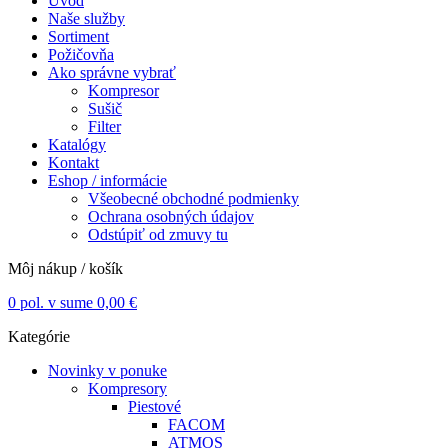
Úvod
Naše služby
Sortiment
Požičovňa
Ako správne vybrať
Kompresor
Sušič
Filter
Katalógy
Kontakt
Eshop / informácie
Všeobecné obchodné podmienky
Ochrana osobných údajov
Odstúpiť od zmuvy tu
Môj nákup / košík
0
pol. v sume
0,00
€
Kategórie
Novinky v ponuke
Kompresory
Piestové
FACOM
ATMOS