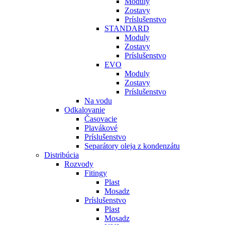
Moduly
Zostavy
Príslušenstvo
STANDARD
Moduly
Zostavy
Príslušenstvo
EVO
Moduly
Zostavy
Príslušenstvo
Na vodu
Odkalovanie
Časovacie
Plavákové
Príslušenstvo
Separátory oleja z kondenzátu
Distribúcia
Rozvody
Fitingy
Plast
Mosadz
Príslušenstvo
Plast
Mosadz