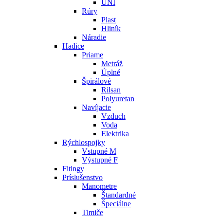
UNI
Rúry
Plast
Hliník
Náradie
Hadice
Priame
Metráž
Úplné
Špirálové
Rilsan
Polyuretan
Navíjacie
Vzduch
Voda
Elektrika
Rýchlospojky
Vstupné M
Výstupné F
Fitingy
Príslušenstvo
Manometre
Štandardné
Špeciálne
Tlmiče