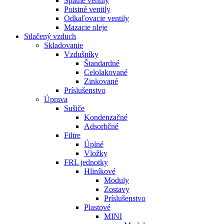
Spätné ventily
Poistné ventily
Odkaľovacie ventily
Mazacie oleje
Stlačený vzduch
Skladovanie
Vzdušníky
Štandardné
Celolakované
Zinkované
Príslušenstvo
Úprava
Sušiče
Kondenzačné
Adsorbčné
Filtre
Úplné
Vložky
FRL jednotky
Hliníkové
Moduly
Zostavy
Príslušenstvo
Plastové
MINI