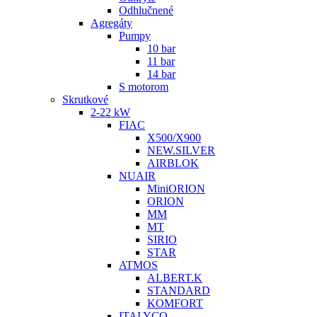
Odhlučnené
Agregáty
Pumpy
10 bar
11 bar
14 bar
S motorom
Skrutkové
2-22 kW
FIAC
X500/X900
NEW.SILVER
AIRBLOK
NUAIR
MiniORION
ORION
MM
MT
SIRIO
STAR
ATMOS
ALBERT.K
STANDARD
KOMFORT
ITALYCO