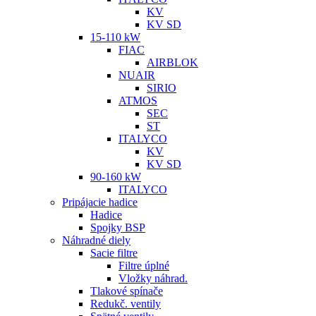
KV
KV SD
15-110 kW
FIAC
AIRBLOK
NUAIR
SIRIO
ATMOS
SEC
ST
ITALYCO
KV
KV SD
90-160 kW
ITALYCO
Pripájacie hadice
Hadice
Spojky BSP
Náhradné diely
Sacie filtre
Filtre úplné
Vložky náhrad.
Tlakové spínače
Redukč. ventily