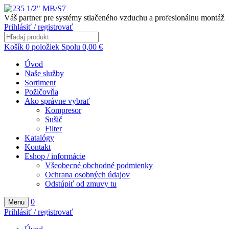
Váš partner pre systémy stlačeného vzduchu a profesionálnu montáž
Prihlásiť / registrovať
Košík
0
položiek
Spolu
0,00
€
Úvod
Naše služby
Sortiment
Požičovňa
Ako správne vybrať
Kompresor
Sušič
Filter
Katalógy
Kontakt
Eshop / informácie
Všeobecné obchodné podmienky
Ochrana osobných údajov
Odstúpiť od zmuvy tu
0
Menu
Prihlásiť / registrovať