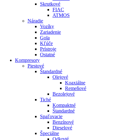
Skrutkové
FIAC
ATMOS
Náradie
Vozíky
Zariadenie
Gola
Kľúče
Prístroje
Ostatné
Kompresory
Piestové
Štandardné
Olejové
Koaxiálne
Remeňové
Bezolejové
Tiché
Kompaktné
Štandardné
Spaľovacie
Benzínové
Dieselové
Špeciálne
Odkryté