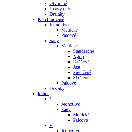
Otvorené
Heavy duty
Držiaky
Kombinované
Jednotlivo
Metrické
Palcové
Sady
Metrické
Štandardné
Xgrip
Račňové
Just
Predĺžené
Skrátené
Palcové
Držiaky
Imbus
L
Jednotlivo
Sady
Metrické
Palcové
H
Jednotlivo