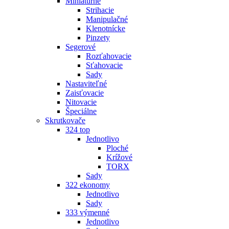
Miniatúrne
Strihacie
Manipulačné
Klenotnícke
Pinzety
Segerové
Rozťahovacie
Sťahovacie
Sady
Nastaviteľné
Zaisťovacie
Nitovacie
Špeciálne
Skrutkovače
324 top
Jednotlivo
Ploché
Krížové
TORX
Sady
322 ekonomy
Jednotlivo
Sady
333 výmenné
Jednotlivo