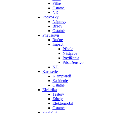
Filtre
Ostatné
ND
Podvozky
Nápravy
Brzdy
Ostatné
Pneuservis
Ručné
Impact
Pištole
Nástavce
Predĺženia
Príslušenstvo
ND
Karosérie
Klampiareň
Zasklenie
Ostatné
Elektrika
Testery
Zdroje
Elektromobil
Ostatné
Spoločné