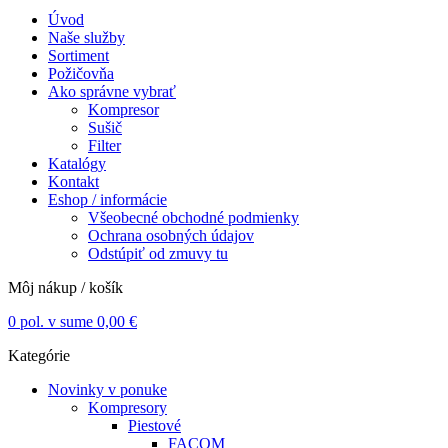
Úvod
Naše služby
Sortiment
Požičovňa
Ako správne vybrať
Kompresor
Sušič
Filter
Katalógy
Kontakt
Eshop / informácie
Všeobecné obchodné podmienky
Ochrana osobných údajov
Odstúpiť od zmuvy tu
Môj nákup / košík
0
pol. v sume
0,00
€
Kategórie
Novinky v ponuke
Kompresory
Piestové
FACOM