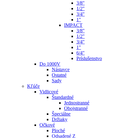
3/8"
1/2"
3/4"
1"
IMPACT
3/8"
1/2"
3/4"
1"
6/4"
Príslušenstvo
Do 1000V
Nástavce
Ostatné
Sady
Kľúče
Vidlicové
Štandardné
Jednostranné
Obojstranné
Špeciálne
Držiaky
Očkové
Ploché
Odsadené Z