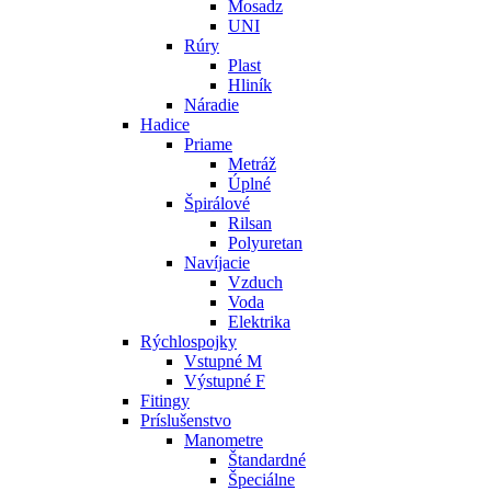
Mosadz
UNI
Rúry
Plast
Hliník
Náradie
Hadice
Priame
Metráž
Úplné
Špirálové
Rilsan
Polyuretan
Navíjacie
Vzduch
Voda
Elektrika
Rýchlospojky
Vstupné M
Výstupné F
Fitingy
Príslušenstvo
Manometre
Štandardné
Špeciálne