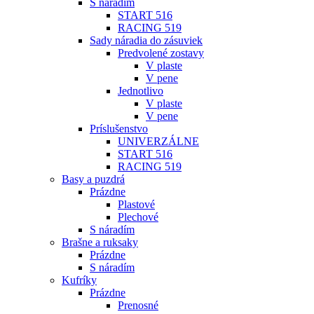
S náradím
START 516
RACING 519
Sady náradia do zásuviek
Predvolené zostavy
V plaste
V pene
Jednotlivo
V plaste
V pene
Príslušenstvo
UNIVERZÁLNE
START 516
RACING 519
Basy a puzdrá
Prázdne
Plastové
Plechové
S náradím
Brašne a ruksaky
Prázdne
S náradím
Kufríky
Prázdne
Prenosné