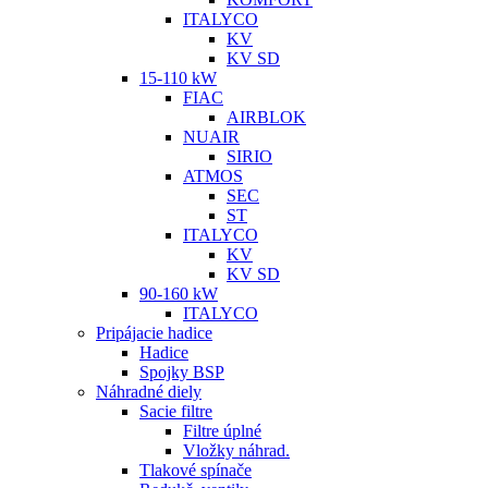
ITALYCO
KV
KV SD
15-110 kW
FIAC
AIRBLOK
NUAIR
SIRIO
ATMOS
SEC
ST
ITALYCO
KV
KV SD
90-160 kW
ITALYCO
Pripájacie hadice
Hadice
Spojky BSP
Náhradné diely
Sacie filtre
Filtre úplné
Vložky náhrad.
Tlakové spínače