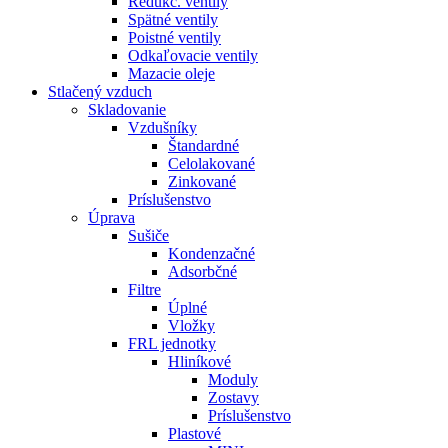
Redukč. ventily
Spätné ventily
Poistné ventily
Odkaľovacie ventily
Mazacie oleje
Stlačený vzduch
Skladovanie
Vzdušníky
Štandardné
Celolakované
Zinkované
Príslušenstvo
Úprava
Sušiče
Kondenzačné
Adsorbčné
Filtre
Úplné
Vložky
FRL jednotky
Hliníkové
Moduly
Zostavy
Príslušenstvo
Plastové