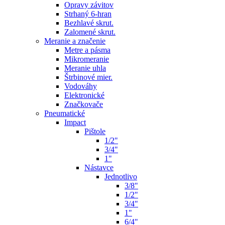
Opravy závitov
Strhaný 6-hran
Bezhlavé skrut.
Zalomené skrut.
Meranie a značenie
Metre a pásma
Mikromeranie
Meranie uhla
Štrbinové mier.
Vodováhy
Elektronické
Značkovače
Pneumatické
Impact
Pištole
1/2"
3/4"
1"
Nástavce
Jednotlivo
3/8"
1/2"
3/4"
1"
6/4"