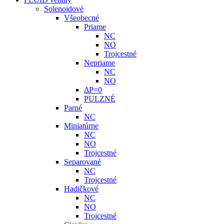
Solenoidové
Všeobecné
Priame
NC
NO
Trojcestné
Nepriame
NC
NO
ΔP=0
PULZNÉ
Parné
NC
Miniatúrne
NC
NO
Trojcestné
Separované
NC
Trojcestné
Hadičkové
NC
NO
Trojcestné