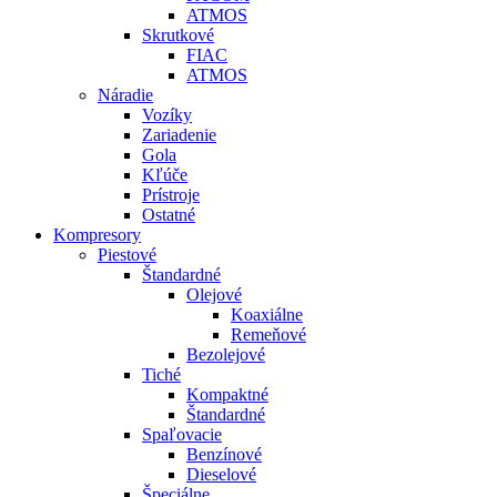
ATMOS
Skrutkové
FIAC
ATMOS
Náradie
Vozíky
Zariadenie
Gola
Kľúče
Prístroje
Ostatné
Kompresory
Piestové
Štandardné
Olejové
Koaxiálne
Remeňové
Bezolejové
Tiché
Kompaktné
Štandardné
Spaľovacie
Benzínové
Dieselové
Špeciálne