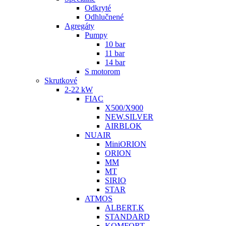
Odkryté
Odhlučnené
Agregáty
Pumpy
10 bar
11 bar
14 bar
S motorom
Skrutkové
2-22 kW
FIAC
X500/X900
NEW.SILVER
AIRBLOK
NUAIR
MiniORION
ORION
MM
MT
SIRIO
STAR
ATMOS
ALBERT.K
STANDARD
KOMFORT