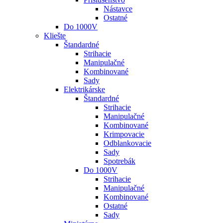
Nástavce
Ostatné
Do 1000V
Kliešte
Štandardné
Strihacie
Manipulačné
Kombinované
Sady
Elektrikárske
Štandardné
Strihacie
Manipulačné
Kombinované
Krimpovacie
Odblankovacie
Sady
Spotrebák
Do 1000V
Strihacie
Manipulačné
Kombinované
Ostatné
Sady