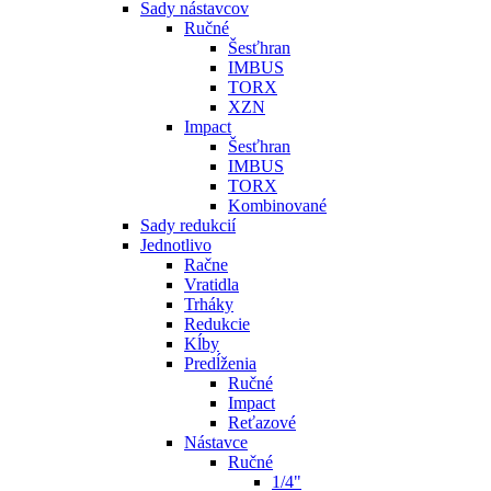
Sady nástavcov
Ručné
Šesťhran
IMBUS
TORX
XZN
Impact
Šesťhran
IMBUS
TORX
Kombinované
Sady redukcií
Jednotlivo
Račne
Vratidla
Trháky
Redukcie
Kĺby
Predĺženia
Ručné
Impact
Reťazové
Nástavce
Ručné
1/4"