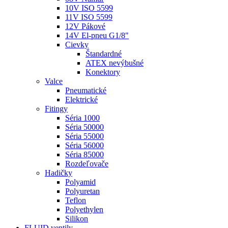
10V ISO 5599
11V ISO 5599
12V Pákové
14V El-pneu G1/8"
Cievky
Štandardné
ATEX nevýbušné
Konektory
Valce
Pneumatické
Elektrické
Fitingy
Séria 1000
Séria 50000
Séria 55000
Séria 56000
Séria 85000
Rozdeľovače
Hadičky
Polyamid
Polyuretan
Teflon
Polyethylen
Silikon
FLUID ventily