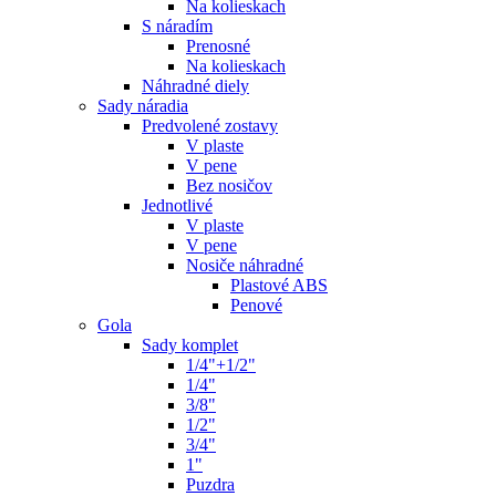
Na kolieskach
S náradím
Prenosné
Na kolieskach
Náhradné diely
Sady náradia
Predvolené zostavy
V plaste
V pene
Bez nosičov
Jednotlivé
V plaste
V pene
Nosiče náhradné
Plastové ABS
Penové
Gola
Sady komplet
1/4"+1/2"
1/4"
3/8"
1/2"
3/4"
1"
Puzdra