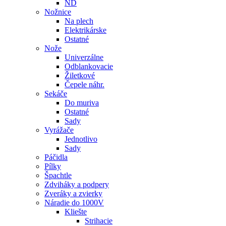
ND
Nožnice
Na plech
Elektrikárske
Ostatné
Nože
Univerzálne
Odblankovacie
Žiletkové
Čepele náhr.
Sekáče
Do muriva
Ostatné
Sady
Vyrážače
Jednotlivo
Sady
Páčidla
Pílky
Špachtle
Zdviháky a podpery
Zveráky a zvierky
Náradie do 1000V
Kliešte
Strihacie