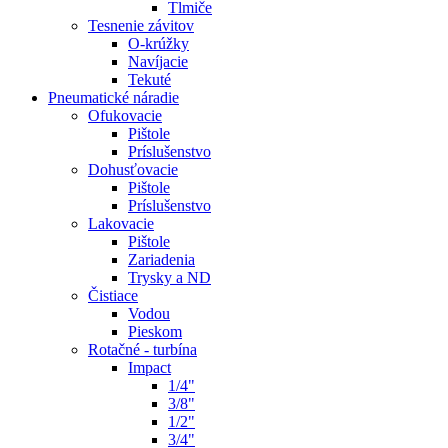
Tlmiče
Tesnenie závitov
O-krúžky
Navíjacie
Tekuté
Pneumatické náradie
Ofukovacie
Pištole
Príslušenstvo
Dohusťovacie
Pištole
Príslušenstvo
Lakovacie
Pištole
Zariadenia
Trysky a ND
Čistiace
Vodou
Pieskom
Rotačné - turbína
Impact
1/4"
3/8"
1/2"
3/4"