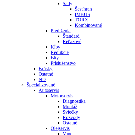
Sady
Šesťhran
IMBUS
TORX
Kombinované
Predĺženia
Štandard
Reťazové
Kĺby
Redukcie
Bity
Príslušenstvo
Brúsky
Ostatné
ND
Špecializované
Autoservis
Motorservis
Diagnostika
Montáž
Sviečky
Rozvody
Ostatné
Olejservis
Vane