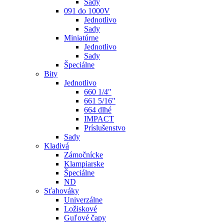
Sady
091 do 1000V
Jednotlivo
Sady
Miniatúrne
Jednotlivo
Sady
Špeciálne
Bity
Jednotlivo
660 1/4"
661 5/16"
664 dlhé
IMPACT
Príslušenstvo
Sady
Kladivá
Zámočnícke
Klampiarske
Špeciálne
ND
Sťahováky
Univerzálne
Ložiskové
Guľové čapy