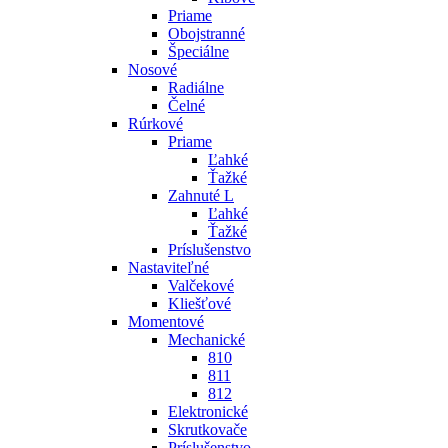
Priame
Obojstranné
Špeciálne
Nosové
Radiálne
Čelné
Rúrkové
Priame
Ľahké
Ťažké
Zahnuté L
Ľahké
Ťažké
Príslušenstvo
Nastaviteľné
Valčekové
Kliešťové
Momentové
Mechanické
810
811
812
Elektronické
Skrutkovače
Príslušenstvo