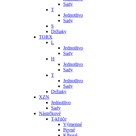
Sady
T
Jednotlivo
Sady
S
Držiaky
TORX
L
Jednotlivo
Sady
H
Jednotlivo
Sady
T
Jednotlivo
Sady
Držiaky
XZN
Jednotlivo
Sady
Nástrčkové
T-kľúče
Výmenné
Pevné
Kĺbové