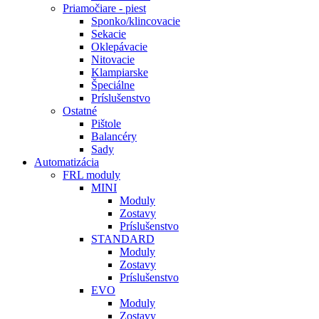
Priamočiare - piest
Sponko/klincovacie
Sekacie
Oklepávacie
Nitovacie
Klampiarske
Špeciálne
Príslušenstvo
Ostatné
Pištole
Balancéry
Sady
Automatizácia
FRL moduly
MINI
Moduly
Zostavy
Príslušenstvo
STANDARD
Moduly
Zostavy
Príslušenstvo
EVO
Moduly
Zostavy