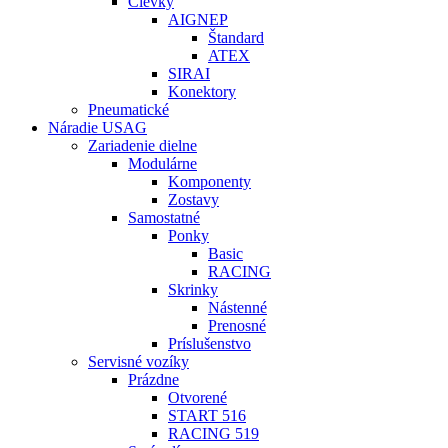
Cievky
AIGNEP
Štandard
ATEX
SIRAI
Konektory
Pneumatické
Náradie USAG
Zariadenie dielne
Modulárne
Komponenty
Zostavy
Samostatné
Ponky
Basic
RACING
Skrinky
Nástenné
Prenosné
Príslušenstvo
Servisné vozíky
Prázdne
Otvorené
START 516
RACING 519