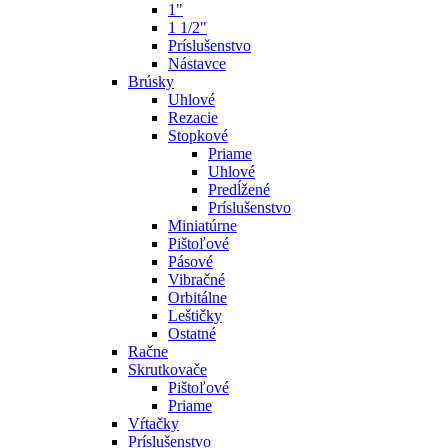
1"
1 1/2"
Príslušenstvo
Nástavce
Brúsky
Uhlové
Rezacie
Stopkové
Priame
Uhlové
Predĺžené
Príslušenstvo
Miniatúrne
Pištoľové
Pásové
Vibračné
Orbitálne
Leštičky
Ostatné
Račne
Skrutkovače
Pištoľové
Priame
Vŕtačky
Príslušenstvo