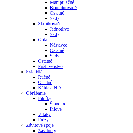
Manipulačné
Kombinované
Ostatné
Sady
Skrutkovače
Jednotlivo
Sady
Gola
Nástavce
Ostatné
Sady
Ostatné
Príslušenstvo
Svietidlá
Ručné
Ostatné
Káble a ND
Obrábanie
Pilníky
Štandard
Ihlové
Vrtáky
Frézy
Závitové spoje
Závitníky