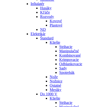
Inštalatér
Hasáky
Kľúče
Rozvody
Kovové
Plastové
ND
Elektrikár
Štandard
Kliešte
Strihacie
Manipulačné
Kombinované
Krimpovacie
Odblankovacie
Sady
Spotrebák
Nože
Nožnice
Ostatné
Meráky
Do 1000 V
Kliešte
Strihacie
Manipulačné