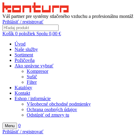
Váš partner pre systémy stlačeného vzduchu a profesionálnu montáž
Prihlásiť / registrovať
Košík
0
položiek
Spolu
0,00
€
Úvod
Naše služby
Sortiment
Požičovňa
Ako správne vybrať
Kompresor
Sušič
Filter
Katalógy
Kontakt
Eshop / informácie
Všeobecné obchodné podmienky
Ochrana osobných údajov
Odstúpiť od zmuvy tu
0
Menu
Prihlásiť / registrovať