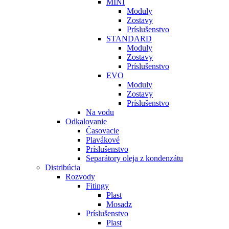
MINI
Moduly
Zostavy
Príslušenstvo
STANDARD
Moduly
Zostavy
Príslušenstvo
EVO
Moduly
Zostavy
Príslušenstvo
Na vodu
Odkalovanie
Časovacie
Plavákové
Príslušenstvo
Separátory oleja z kondenzátu
Distribúcia
Rozvody
Fitingy
Plast
Mosadz
Príslušenstvo
Plast