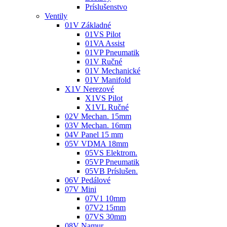
Príslušenstvo
Ventily
01V Základné
01VS Pilot
01VA Assist
01VP Pneumatik
01V Ručné
01V Mechanické
01V Manifold
X1V Nerezové
X1VS Pilot
X1VL Ručné
02V Mechan. 15mm
03V Mechan. 16mm
04V Panel 15 mm
05V VDMA 18mm
05VS Elektrom.
05VP Pneumatik
05VB Príslušen.
06V Pedálové
07V Mini
07V1 10mm
07V2 15mm
07VS 30mm
08V Namur