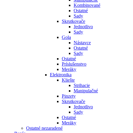
Kombinované
Ostatné
Sady
Skrutkovače
Jednotlivo
Sady
Gola
Nástavce
Ostatné
Sady
Ostatné
Príslušenstvo
Meráky
Elektronika
Kliešte
Strihacie
Manipulačné
Pinzety
Skrutkovače
Jednotlivo
Sady
Ostatné
Meráky
Ostatné nezaradené