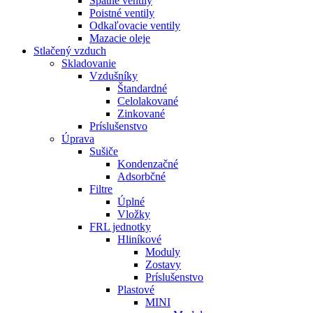
Spätné ventily
Poistné ventily
Odkaľovacie ventily
Mazacie oleje
Stlačený vzduch
Skladovanie
Vzdušníky
Štandardné
Celolakované
Zinkované
Príslušenstvo
Úprava
Sušiče
Kondenzačné
Adsorbčné
Filtre
Úplné
Vložky
FRL jednotky
Hliníkové
Moduly
Zostavy
Príslušenstvo
Plastové
MINI