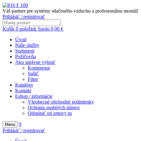
Váš partner pre systémy stlačeného vzduchu a profesionálnu montáž
Prihlásiť / registrovať
Košík
0
položiek
Spolu
0,00
€
Úvod
Naše služby
Sortiment
Požičovňa
Ako správne vybrať
Kompresor
Sušič
Filter
Katalógy
Kontakt
Eshop / informácie
Všeobecné obchodné podmienky
Ochrana osobných údajov
Odstúpiť od zmuvy tu
0
Menu
Prihlásiť / registrovať