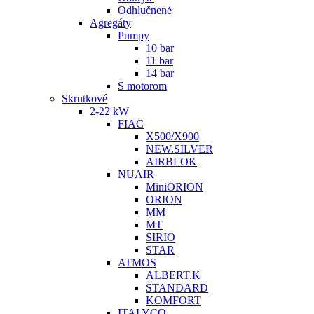
Odhlučnené
Agregáty
Pumpy
10 bar
11 bar
14 bar
S motorom
Skrutkové
2-22 kW
FIAC
X500/X900
NEW.SILVER
AIRBLOK
NUAIR
MiniORION
ORION
MM
MT
SIRIO
STAR
ATMOS
ALBERT.K
STANDARD
KOMFORT
ITALYCO