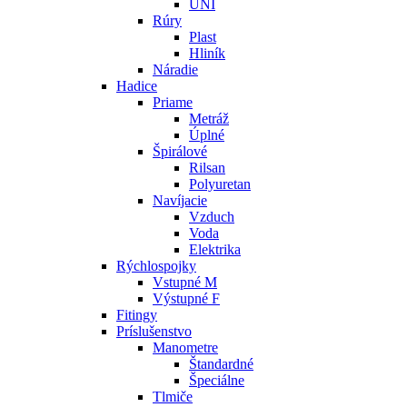
UNI
Rúry
Plast
Hliník
Náradie
Hadice
Priame
Metráž
Úplné
Špirálové
Rilsan
Polyuretan
Navíjacie
Vzduch
Voda
Elektrika
Rýchlospojky
Vstupné M
Výstupné F
Fitingy
Príslušenstvo
Manometre
Štandardné
Špeciálne
Tlmiče