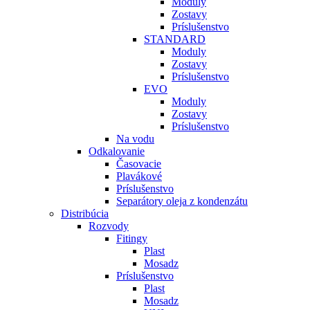
Moduly
Zostavy
Príslušenstvo
STANDARD
Moduly
Zostavy
Príslušenstvo
EVO
Moduly
Zostavy
Príslušenstvo
Na vodu
Odkalovanie
Časovacie
Plavákové
Príslušenstvo
Separátory oleja z kondenzátu
Distribúcia
Rozvody
Fitingy
Plast
Mosadz
Príslušenstvo
Plast
Mosadz