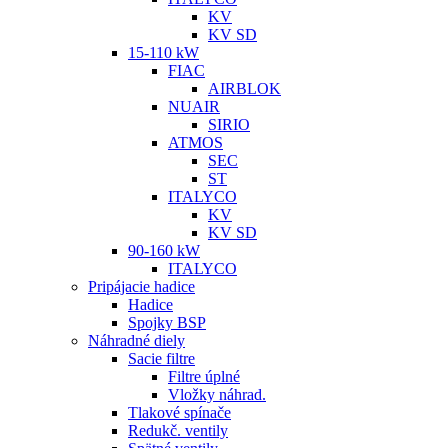
KV
KV SD
15-110 kW
FIAC
AIRBLOK
NUAIR
SIRIO
ATMOS
SEC
ST
ITALYCO
KV
KV SD
90-160 kW
ITALYCO
Pripájacie hadice
Hadice
Spojky BSP
Náhradné diely
Sacie filtre
Filtre úplné
Vložky náhrad.
Tlakové spínače
Redukč. ventily