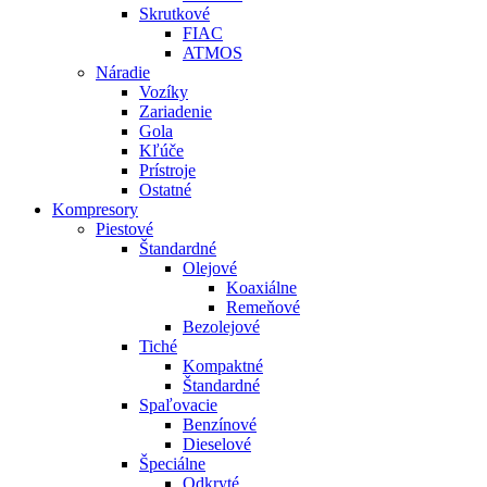
Skrutkové
FIAC
ATMOS
Náradie
Vozíky
Zariadenie
Gola
Kľúče
Prístroje
Ostatné
Kompresory
Piestové
Štandardné
Olejové
Koaxiálne
Remeňové
Bezolejové
Tiché
Kompaktné
Štandardné
Spaľovacie
Benzínové
Dieselové
Špeciálne
Odkryté