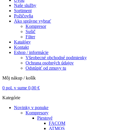
Úvod
Naše služby
Sortiment
Požičovňa
Ako správne vybrať
Kompresor
Sušič
Filter
Katalógy
Kontakt
Eshop / informácie
Všeobecné obchodné podmienky
Ochrana osobných údajov
Odstúpiť od zmuvy tu
Môj nákup / košík
0
pol. v sume
0,00
€
Kategórie
Novinky v ponuke
Kompresory
Piestové
FACOM
ATMOS