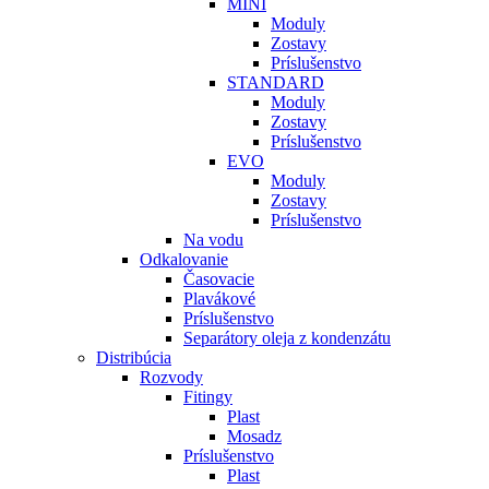
MINI
Moduly
Zostavy
Príslušenstvo
STANDARD
Moduly
Zostavy
Príslušenstvo
EVO
Moduly
Zostavy
Príslušenstvo
Na vodu
Odkalovanie
Časovacie
Plavákové
Príslušenstvo
Separátory oleja z kondenzátu
Distribúcia
Rozvody
Fitingy
Plast
Mosadz
Príslušenstvo
Plast