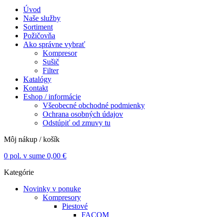
Úvod
Naše služby
Sortiment
Požičovňa
Ako správne vybrať
Kompresor
Sušič
Filter
Katalógy
Kontakt
Eshop / informácie
Všeobecné obchodné podmienky
Ochrana osobných údajov
Odstúpiť od zmuvy tu
Môj nákup / košík
0
pol. v sume
0,00
€
Kategórie
Novinky v ponuke
Kompresory
Piestové
FACOM