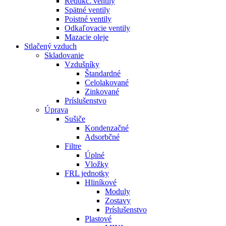
Redukč. ventily
Spätné ventily
Poistné ventily
Odkaľovacie ventily
Mazacie oleje
Stlačený vzduch
Skladovanie
Vzdušníky
Štandardné
Celolakované
Zinkované
Príslušenstvo
Úprava
Sušiče
Kondenzačné
Adsorbčné
Filtre
Úplné
Vložky
FRL jednotky
Hliníkové
Moduly
Zostavy
Príslušenstvo
Plastové