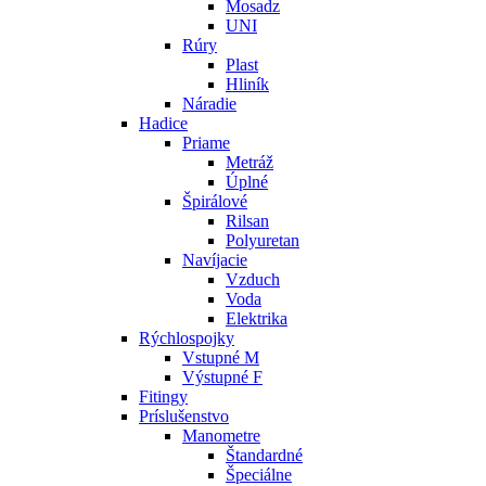
Mosadz
UNI
Rúry
Plast
Hliník
Náradie
Hadice
Priame
Metráž
Úplné
Špirálové
Rilsan
Polyuretan
Navíjacie
Vzduch
Voda
Elektrika
Rýchlospojky
Vstupné M
Výstupné F
Fitingy
Príslušenstvo
Manometre
Štandardné
Špeciálne