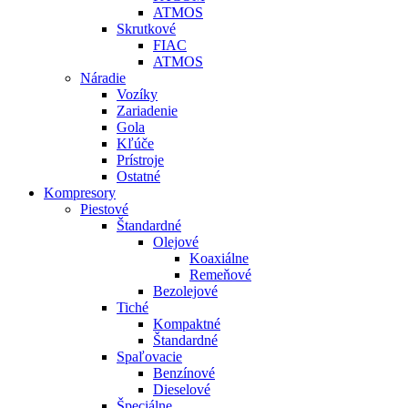
ATMOS
Skrutkové
FIAC
ATMOS
Náradie
Vozíky
Zariadenie
Gola
Kľúče
Prístroje
Ostatné
Kompresory
Piestové
Štandardné
Olejové
Koaxiálne
Remeňové
Bezolejové
Tiché
Kompaktné
Štandardné
Spaľovacie
Benzínové
Dieselové
Špeciálne