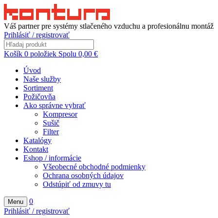
Váš partner pre systémy stlačeného vzduchu a profesionálnu montáž
Prihlásiť / registrovať
Košík
0
položiek
Spolu
0,00
€
Úvod
Naše služby
Sortiment
Požičovňa
Ako správne vybrať
Kompresor
Sušič
Filter
Katalógy
Kontakt
Eshop / informácie
Všeobecné obchodné podmienky
Ochrana osobných údajov
Odstúpiť od zmuvy tu
0
Menu
Prihlásiť / registrovať