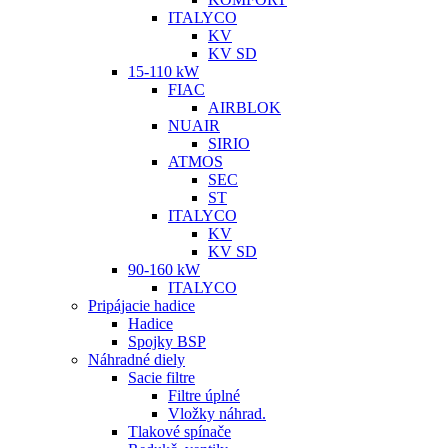
ITALYCO
KV
KV SD
15-110 kW
FIAC
AIRBLOK
NUAIR
SIRIO
ATMOS
SEC
ST
ITALYCO
KV
KV SD
90-160 kW
ITALYCO
Pripájacie hadice
Hadice
Spojky BSP
Náhradné diely
Sacie filtre
Filtre úplné
Vložky náhrad.
Tlakové spínače