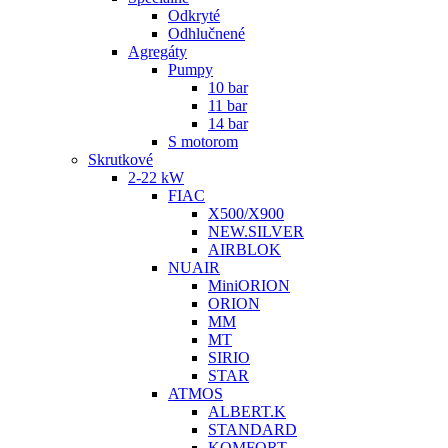
Odkryté
Odhlučnené
Agregáty
Pumpy
10 bar
11 bar
14 bar
S motorom
Skrutkové
2-22 kW
FIAC
X500/X900
NEW.SILVER
AIRBLOK
NUAIR
MiniORION
ORION
MM
MT
SIRIO
STAR
ATMOS
ALBERT.K
STANDARD
KOMFORT