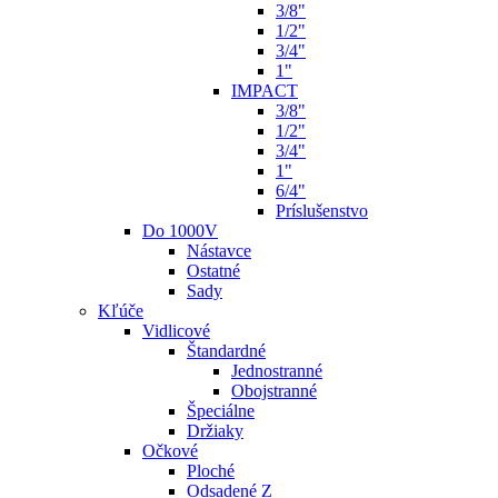
3/8"
1/2"
3/4"
1"
IMPACT
3/8"
1/2"
3/4"
1"
6/4"
Príslušenstvo
Do 1000V
Nástavce
Ostatné
Sady
Kľúče
Vidlicové
Štandardné
Jednostranné
Obojstranné
Špeciálne
Držiaky
Očkové
Ploché
Odsadené Z