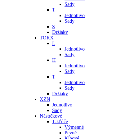
Sady
T
Jednotlivo
Sady
S
Držiaky
TORX
L
Jednotlivo
Sady
H
Jednotlivo
Sady
T
Jednotlivo
Sady
Držiaky
XZN
Jednotlivo
Sady
Nástrčkové
T-kľúče
Výmenné
Pevné
Kĺbové