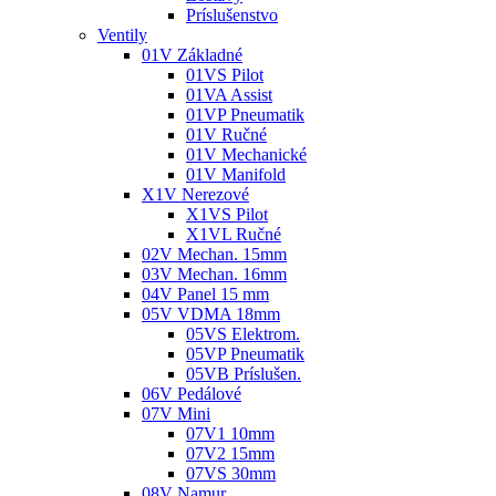
Príslušenstvo
Ventily
01V Základné
01VS Pilot
01VA Assist
01VP Pneumatik
01V Ručné
01V Mechanické
01V Manifold
X1V Nerezové
X1VS Pilot
X1VL Ručné
02V Mechan. 15mm
03V Mechan. 16mm
04V Panel 15 mm
05V VDMA 18mm
05VS Elektrom.
05VP Pneumatik
05VB Príslušen.
06V Pedálové
07V Mini
07V1 10mm
07V2 15mm
07VS 30mm
08V Namur