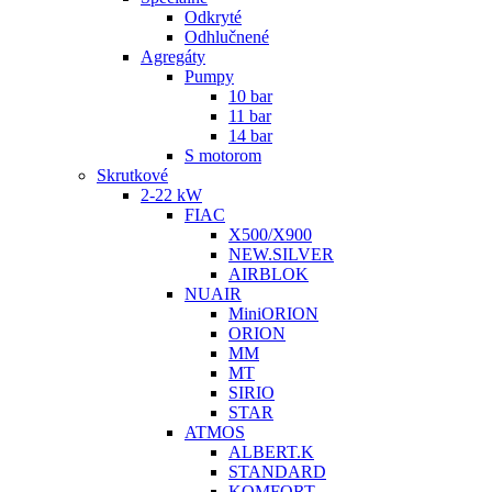
Odkryté
Odhlučnené
Agregáty
Pumpy
10 bar
11 bar
14 bar
S motorom
Skrutkové
2-22 kW
FIAC
X500/X900
NEW.SILVER
AIRBLOK
NUAIR
MiniORION
ORION
MM
MT
SIRIO
STAR
ATMOS
ALBERT.K
STANDARD
KOMFORT