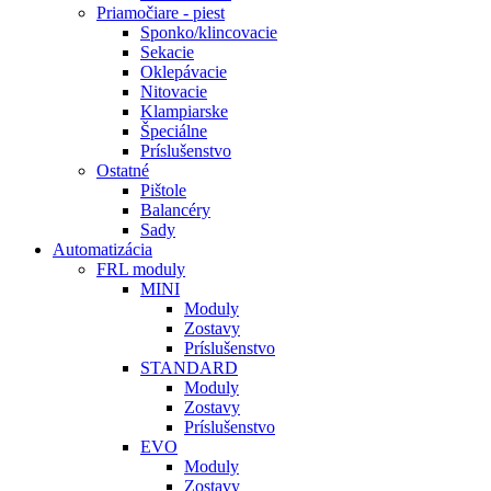
Priamočiare - piest
Sponko/klincovacie
Sekacie
Oklepávacie
Nitovacie
Klampiarske
Špeciálne
Príslušenstvo
Ostatné
Pištole
Balancéry
Sady
Automatizácia
FRL moduly
MINI
Moduly
Zostavy
Príslušenstvo
STANDARD
Moduly
Zostavy
Príslušenstvo
EVO
Moduly
Zostavy