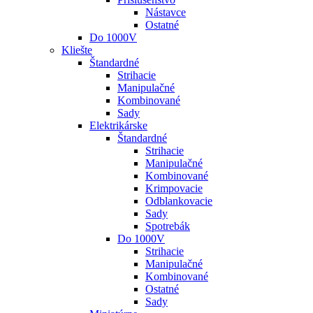
Nástavce
Ostatné
Do 1000V
Kliešte
Štandardné
Strihacie
Manipulačné
Kombinované
Sady
Elektrikárske
Štandardné
Strihacie
Manipulačné
Kombinované
Krimpovacie
Odblankovacie
Sady
Spotrebák
Do 1000V
Strihacie
Manipulačné
Kombinované
Ostatné
Sady