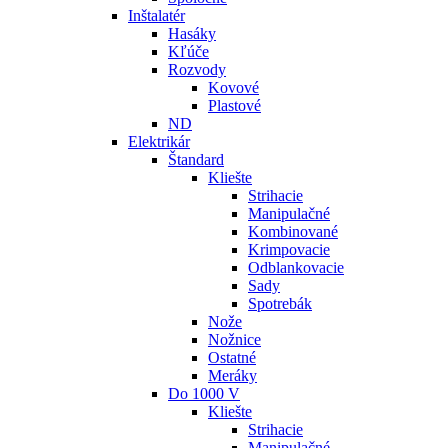
Inštalatér
Hasáky
Kľúče
Rozvody
Kovové
Plastové
ND
Elektrikár
Štandard
Kliešte
Strihacie
Manipulačné
Kombinované
Krimpovacie
Odblankovacie
Sady
Spotrebák
Nože
Nožnice
Ostatné
Meráky
Do 1000 V
Kliešte
Strihacie
Manipulačné