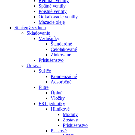
Redukč. ventily
Spätné ventily
Poistné ventily
Odkaľovacie ventily
Mazacie oleje
Stlačený vzduch
Skladovanie
Vzdušníky
Štandardné
Celolakované
Zinkované
Príslušenstvo
Úprava
Sušiče
Kondenzačné
Adsorbčné
Filtre
Úplné
Vložky
FRL jednotky
Hliníkové
Moduly
Zostavy
Príslušenstvo
Plastové