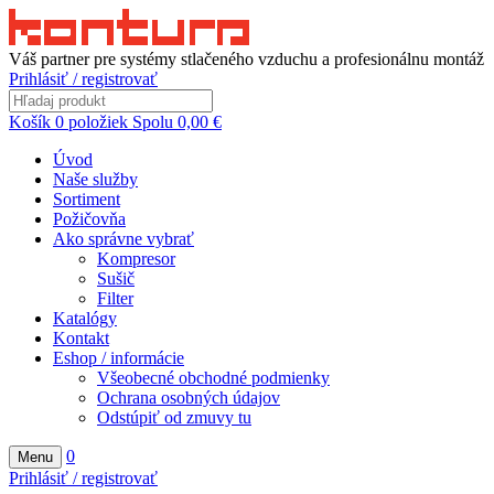
Váš partner pre systémy stlačeného vzduchu a profesionálnu montáž
Prihlásiť / registrovať
Košík
0
položiek
Spolu
0,00
€
Úvod
Naše služby
Sortiment
Požičovňa
Ako správne vybrať
Kompresor
Sušič
Filter
Katalógy
Kontakt
Eshop / informácie
Všeobecné obchodné podmienky
Ochrana osobných údajov
Odstúpiť od zmuvy tu
0
Menu
Prihlásiť / registrovať