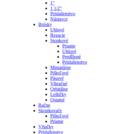
1"
1 1/2"
Príslušenstvo
Nástavce
Brúsky
Uhlové
Rezacie
Stopkové
Priame
Uhlové
Predĺžené
Príslušenstvo
Miniatúrne
Pištoľové
Pásové
Vibračné
Orbitálne
Leštičky
Ostatné
Račne
Skrutkovače
Pištoľové
Priame
Vŕtačky
Príslušenstvo