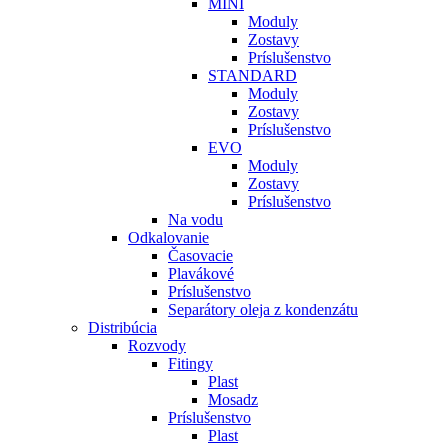
MINI
Moduly
Zostavy
Príslušenstvo
STANDARD
Moduly
Zostavy
Príslušenstvo
EVO
Moduly
Zostavy
Príslušenstvo
Na vodu
Odkalovanie
Časovacie
Plavákové
Príslušenstvo
Separátory oleja z kondenzátu
Distribúcia
Rozvody
Fitingy
Plast
Mosadz
Príslušenstvo
Plast