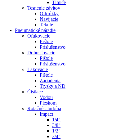
Tlmiče
Tesnenie závitov
O-krúžky
Navíjacie
Tekuté
Pneumatické náradie
Ofukovacie
Pištole
Príslušenstvo
Dohusťovacie
Pištole
Príslušenstvo
Lakovacie
Pištole
Zariadenia
Trysky a ND
Čistiace
Vodou
Pieskom
Rotačné - turbína
Impact
1/4"
3/8"
1/2"
3/4"