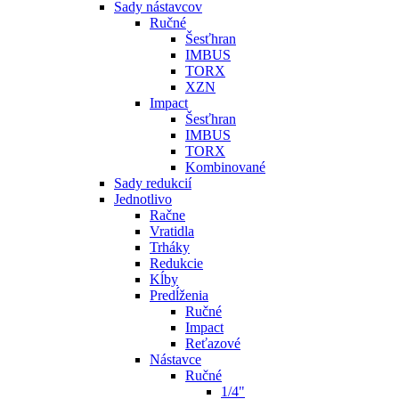
Sady nástavcov
Ručné
Šesťhran
IMBUS
TORX
XZN
Impact
Šesťhran
IMBUS
TORX
Kombinované
Sady redukcií
Jednotlivo
Račne
Vratidla
Trháky
Redukcie
Kĺby
Predĺženia
Ručné
Impact
Reťazové
Nástavce
Ručné
1/4"