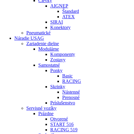
Cievky
AIGNEP
Štandard
ATEX
SIRAI
Konektory
Pneumatické
Náradie USAG
Zariadenie dielne
Modulárne
Komponenty
Zostavy
Samostatné
Ponky
Basic
RACING
Skrinky
Nástenné
Prenosné
Príslušenstvo
Servisné vozíky
Prázdne
Otvorené
START 516
RACING 519