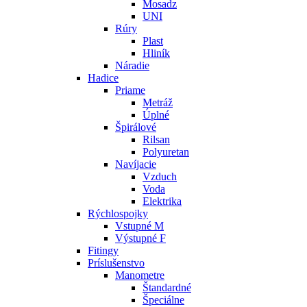
Mosadz
UNI
Rúry
Plast
Hliník
Náradie
Hadice
Priame
Metráž
Úplné
Špirálové
Rilsan
Polyuretan
Navíjacie
Vzduch
Voda
Elektrika
Rýchlospojky
Vstupné M
Výstupné F
Fitingy
Príslušenstvo
Manometre
Štandardné
Špeciálne