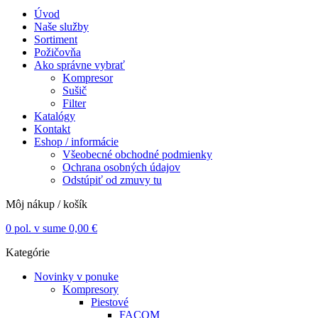
Úvod
Naše služby
Sortiment
Požičovňa
Ako správne vybrať
Kompresor
Sušič
Filter
Katalógy
Kontakt
Eshop / informácie
Všeobecné obchodné podmienky
Ochrana osobných údajov
Odstúpiť od zmuvy tu
Môj nákup / košík
0
pol. v sume
0,00
€
Kategórie
Novinky v ponuke
Kompresory
Piestové
FACOM