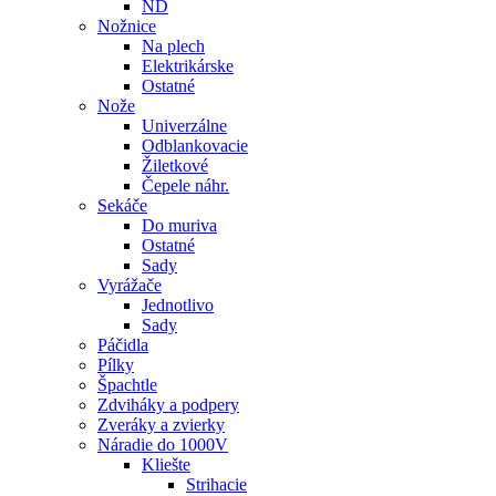
ND
Nožnice
Na plech
Elektrikárske
Ostatné
Nože
Univerzálne
Odblankovacie
Žiletkové
Čepele náhr.
Sekáče
Do muriva
Ostatné
Sady
Vyrážače
Jednotlivo
Sady
Páčidla
Pílky
Špachtle
Zdviháky a podpery
Zveráky a zvierky
Náradie do 1000V
Kliešte
Strihacie