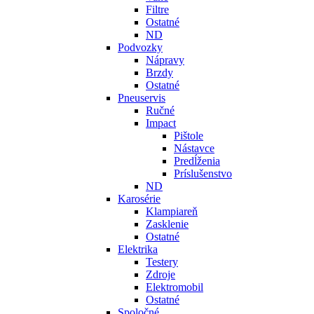
Filtre
Ostatné
ND
Podvozky
Nápravy
Brzdy
Ostatné
Pneuservis
Ručné
Impact
Pištole
Nástavce
Predĺženia
Príslušenstvo
ND
Karosérie
Klampiareň
Zasklenie
Ostatné
Elektrika
Testery
Zdroje
Elektromobil
Ostatné
Spoločné