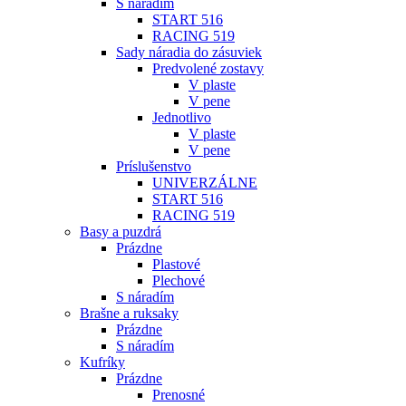
S náradím
START 516
RACING 519
Sady náradia do zásuviek
Predvolené zostavy
V plaste
V pene
Jednotlivo
V plaste
V pene
Príslušenstvo
UNIVERZÁLNE
START 516
RACING 519
Basy a puzdrá
Prázdne
Plastové
Plechové
S náradím
Brašne a ruksaky
Prázdne
S náradím
Kufríky
Prázdne
Prenosné