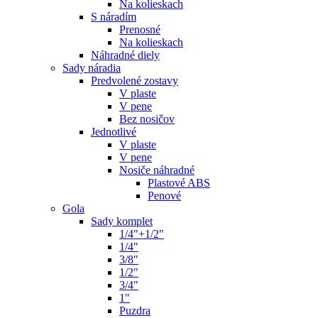
Na kolieskach
S náradím
Prenosné
Na kolieskach
Náhradné diely
Sady náradia
Predvolené zostavy
V plaste
V pene
Bez nosičov
Jednotlivé
V plaste
V pene
Nosiče náhradné
Plastové ABS
Penové
Gola
Sady komplet
1/4"+1/2"
1/4"
3/8"
1/2"
3/4"
1"
Puzdra