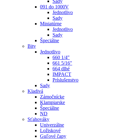
Sady
091 do 1000V
Jednotlivo
Sady
Miniatúrne
Jednotlivo
Sady
Špeciálne
Bity
Jednotlivo
660 1/4"
661 5/16"
664 dlhé
IMPACT
Príslušenstvo
Sady
Kladivá
Zámočnícke
Klampiarske
Špeciálne
ND
Sťahováky
Univerzálne
Ložiskové
Guľové čapy