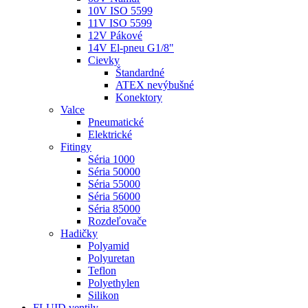
10V ISO 5599
11V ISO 5599
12V Pákové
14V El-pneu G1/8"
Cievky
Štandardné
ATEX nevýbušné
Konektory
Valce
Pneumatické
Elektrické
Fitingy
Séria 1000
Séria 50000
Séria 55000
Séria 56000
Séria 85000
Rozdeľovače
Hadičky
Polyamid
Polyuretan
Teflon
Polyethylen
Silikon
FLUID ventily