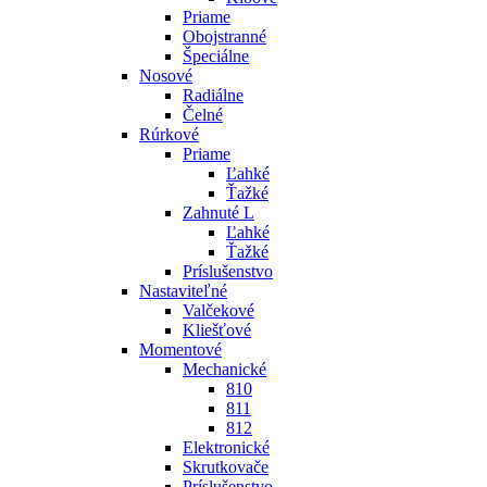
Priame
Obojstranné
Špeciálne
Nosové
Radiálne
Čelné
Rúrkové
Priame
Ľahké
Ťažké
Zahnuté L
Ľahké
Ťažké
Príslušenstvo
Nastaviteľné
Valčekové
Kliešťové
Momentové
Mechanické
810
811
812
Elektronické
Skrutkovače
Príslušenstvo