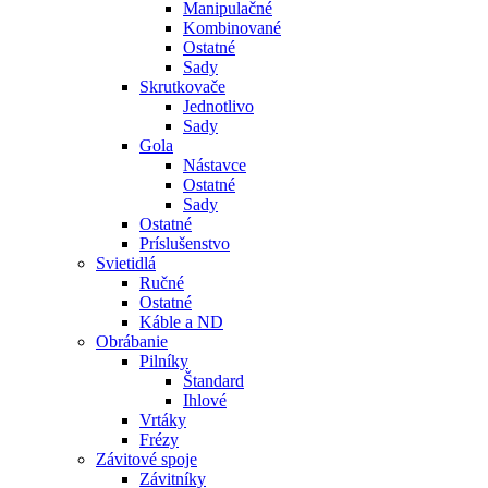
Manipulačné
Kombinované
Ostatné
Sady
Skrutkovače
Jednotlivo
Sady
Gola
Nástavce
Ostatné
Sady
Ostatné
Príslušenstvo
Svietidlá
Ručné
Ostatné
Káble a ND
Obrábanie
Pilníky
Štandard
Ihlové
Vrtáky
Frézy
Závitové spoje
Závitníky