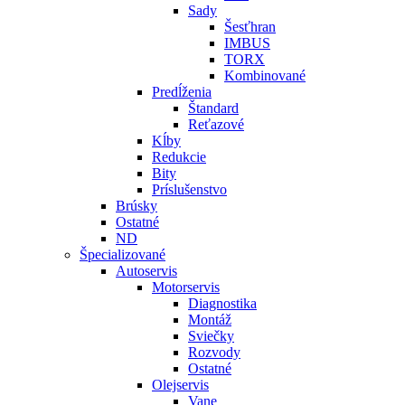
Sady
Šesťhran
IMBUS
TORX
Kombinované
Predĺženia
Štandard
Reťazové
Kĺby
Redukcie
Bity
Príslušenstvo
Brúsky
Ostatné
ND
Špecializované
Autoservis
Motorservis
Diagnostika
Montáž
Sviečky
Rozvody
Ostatné
Olejservis
Vane