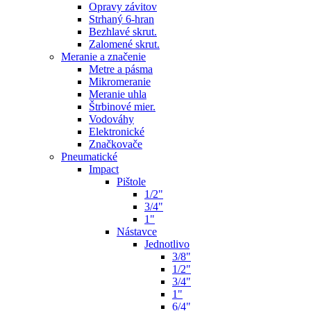
Opravy závitov
Strhaný 6-hran
Bezhlavé skrut.
Zalomené skrut.
Meranie a značenie
Metre a pásma
Mikromeranie
Meranie uhla
Štrbinové mier.
Vodováhy
Elektronické
Značkovače
Pneumatické
Impact
Pištole
1/2"
3/4"
1"
Nástavce
Jednotlivo
3/8"
1/2"
3/4"
1"
6/4"