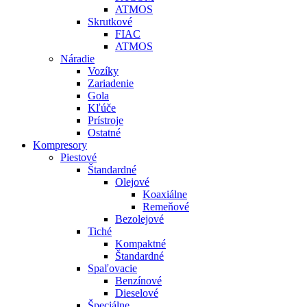
ATMOS
Skrutkové
FIAC
ATMOS
Náradie
Vozíky
Zariadenie
Gola
Kľúče
Prístroje
Ostatné
Kompresory
Piestové
Štandardné
Olejové
Koaxiálne
Remeňové
Bezolejové
Tiché
Kompaktné
Štandardné
Spaľovacie
Benzínové
Dieselové
Špeciálne