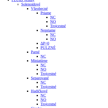
Solenoidové
Všeobecné
Priame
NC
NO
Trojcestné
Nepriame
NC
NO
ΔP=0
PULZNÉ
Parné
NC
Miniatúrne
NC
NO
Trojcestné
Separované
NC
Trojcestné
Hadičkové
NC
NO
Trojcestné