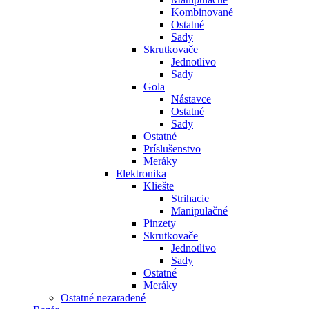
Kombinované
Ostatné
Sady
Skrutkovače
Jednotlivo
Sady
Gola
Nástavce
Ostatné
Sady
Ostatné
Príslušenstvo
Meráky
Elektronika
Kliešte
Strihacie
Manipulačné
Pinzety
Skrutkovače
Jednotlivo
Sady
Ostatné
Meráky
Ostatné nezaradené