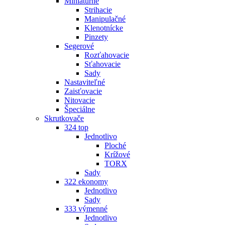
Miniatúrne
Strihacie
Manipulačné
Klenotnícke
Pinzety
Segerové
Rozťahovacie
Sťahovacie
Sady
Nastaviteľné
Zaisťovacie
Nitovacie
Špeciálne
Skrutkovače
324 top
Jednotlivo
Ploché
Krížové
TORX
Sady
322 ekonomy
Jednotlivo
Sady
333 výmenné
Jednotlivo