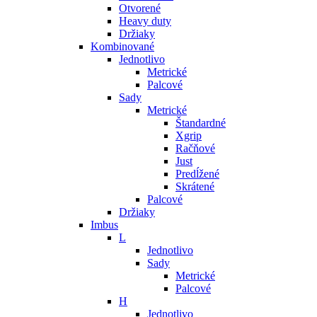
Otvorené
Heavy duty
Držiaky
Kombinované
Jednotlivo
Metrické
Palcové
Sady
Metrické
Štandardné
Xgrip
Račňové
Just
Predĺžené
Skrátené
Palcové
Držiaky
Imbus
L
Jednotlivo
Sady
Metrické
Palcové
H
Jednotlivo