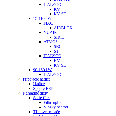
ITALYCO
KV
KV SD
15-110 kW
FIAC
AIRBLOK
NUAIR
SIRIO
ATMOS
SEC
ST
ITALYCO
KV
KV SD
90-160 kW
ITALYCO
Pripájacie hadice
Hadice
Spojky BSP
Náhradné diely
Sacie filtre
Filtre úplné
Vložky náhrad.
Tlakové spínače