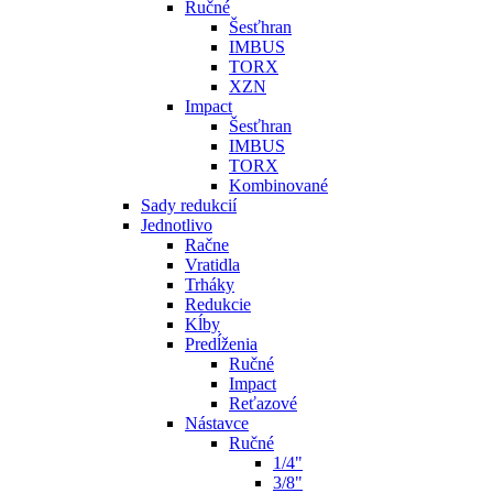
Ručné
Šesťhran
IMBUS
TORX
XZN
Impact
Šesťhran
IMBUS
TORX
Kombinované
Sady redukcií
Jednotlivo
Račne
Vratidla
Trháky
Redukcie
Kĺby
Predĺženia
Ručné
Impact
Reťazové
Nástavce
Ručné
1/4"
3/8"