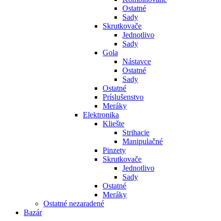
Ostatné
Sady
Skrutkovače
Jednotlivo
Sady
Gola
Nástavce
Ostatné
Sady
Ostatné
Príslušenstvo
Meráky
Elektronika
Kliešte
Strihacie
Manipulačné
Pinzety
Skrutkovače
Jednotlivo
Sady
Ostatné
Meráky
Ostatné nezaradené
Bazár