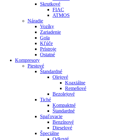
Skrutkové
FIAC
ATMOS
Náradie
Vozíky
Zariadenie
Gola
Kľúče
Prístroje
Ostatné
Kompresory
Piestové
Štandardné
Olejové
Koaxiálne
Remeňové
Bezolejové
Tiché
Kompaktné
Štandardné
Spaľovacie
Benzínové
Dieselové
Špeciálne
Odkryté