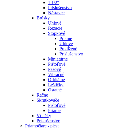
1 1/2"
Príslušenstvo
Nástavce
Brúsky
Uhlové
Rezacie
Stopkové
Priame
Uhlové
Predĺžené
Príslušenstvo
Miniatúrne
Pištoľové
Pásové
Vibračné
Orbitálne
Leštičky
Ostatné
Račne
Skrutkovače
Pištoľové
Priame
Vŕtačky
Príslušenstvo
Priamočiare - piest