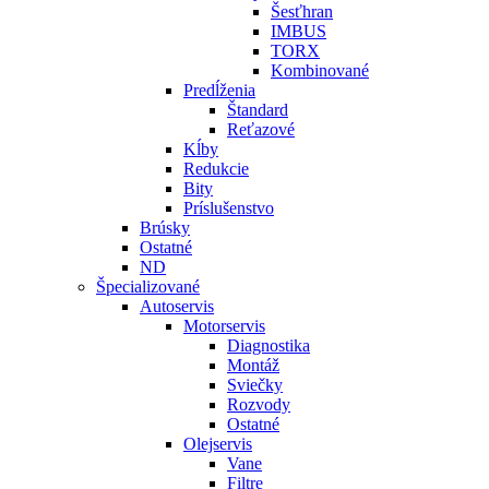
Šesťhran
IMBUS
TORX
Kombinované
Predĺženia
Štandard
Reťazové
Kĺby
Redukcie
Bity
Príslušenstvo
Brúsky
Ostatné
ND
Špecializované
Autoservis
Motorservis
Diagnostika
Montáž
Sviečky
Rozvody
Ostatné
Olejservis
Vane
Filtre