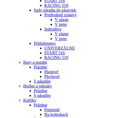
START 516
RACING 519
Sady náradia do zásuviek
Predvolené zostavy
V plaste
V pene
Jednotlivo
V plaste
V pene
Príslušenstvo
UNIVERZÁLNE
START 516
RACING 519
Basy a puzdrá
Prázdne
Plastové
Plechové
S náradím
Brašne a ruksaky
Prázdne
S náradím
Kufríky
Prázdne
Prenosné
Na kolieskach