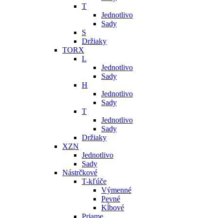
T
Jednotlivo
Sady
S
Držiaky
TORX
L
Jednotlivo
Sady
H
Jednotlivo
Sady
T
Jednotlivo
Sady
Držiaky
XZN
Jednotlivo
Sady
Nástrčkové
T-kľúče
Výmenné
Pevné
Kĺbové
Priame