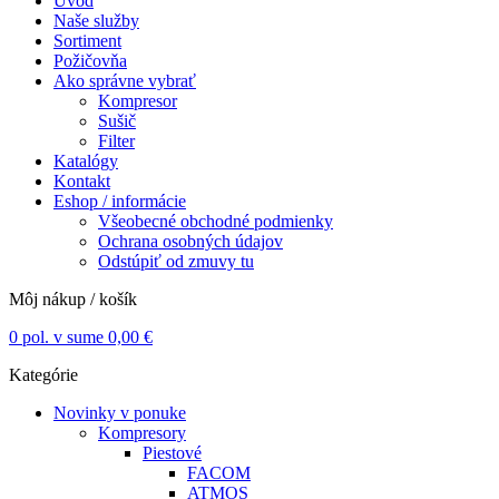
Úvod
Naše služby
Sortiment
Požičovňa
Ako správne vybrať
Kompresor
Sušič
Filter
Katalógy
Kontakt
Eshop / informácie
Všeobecné obchodné podmienky
Ochrana osobných údajov
Odstúpiť od zmuvy tu
Môj nákup / košík
0
pol. v sume
0,00
€
Kategórie
Novinky v ponuke
Kompresory
Piestové
FACOM
ATMOS