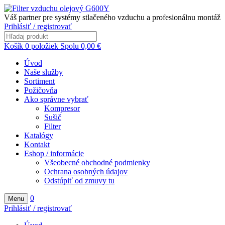
Váš partner pre systémy stlačeného vzduchu a profesionálnu montáž
Prihlásiť / registrovať
Košík
0
položiek
Spolu
0,00
€
Úvod
Naše služby
Sortiment
Požičovňa
Ako správne vybrať
Kompresor
Sušič
Filter
Katalógy
Kontakt
Eshop / informácie
Všeobecné obchodné podmienky
Ochrana osobných údajov
Odstúpiť od zmuvy tu
0
Menu
Prihlásiť / registrovať