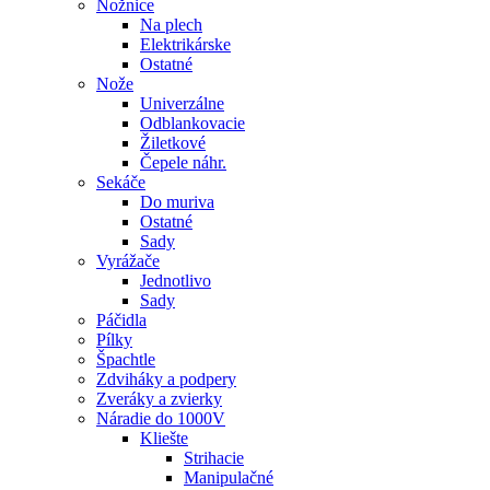
Nožnice
Na plech
Elektrikárske
Ostatné
Nože
Univerzálne
Odblankovacie
Žiletkové
Čepele náhr.
Sekáče
Do muriva
Ostatné
Sady
Vyrážače
Jednotlivo
Sady
Páčidla
Pílky
Špachtle
Zdviháky a podpery
Zveráky a zvierky
Náradie do 1000V
Kliešte
Strihacie
Manipulačné