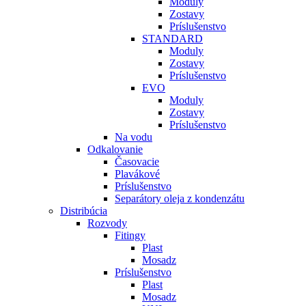
Moduly
Zostavy
Príslušenstvo
STANDARD
Moduly
Zostavy
Príslušenstvo
EVO
Moduly
Zostavy
Príslušenstvo
Na vodu
Odkalovanie
Časovacie
Plavákové
Príslušenstvo
Separátory oleja z kondenzátu
Distribúcia
Rozvody
Fitingy
Plast
Mosadz
Príslušenstvo
Plast
Mosadz