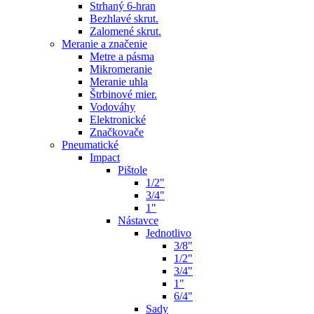
Strhaný 6-hran
Bezhlavé skrut.
Zalomené skrut.
Meranie a značenie
Metre a pásma
Mikromeranie
Meranie uhla
Štrbinové mier.
Vodováhy
Elektronické
Značkovače
Pneumatické
Impact
Pištole
1/2"
3/4"
1"
Nástavce
Jednotlivo
3/8"
1/2"
3/4"
1"
6/4"
Sady