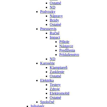
Ostatné
ND
Podvozky
Nápravy
Brzdy
Ostatné
Pneuservis
Ručné
Impact
Pištole
Nástavce
Predĺženia
Príslušenstvo
ND
Karosérie
Klampiareň
Zasklenie
Ostatné
Elektrika
Testery
Zdroje
Elektromobil
Ostatné
Spoločné
Inštalatér