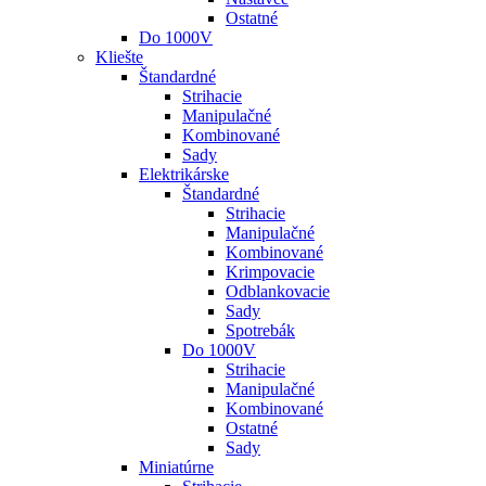
Ostatné
Do 1000V
Kliešte
Štandardné
Strihacie
Manipulačné
Kombinované
Sady
Elektrikárske
Štandardné
Strihacie
Manipulačné
Kombinované
Krimpovacie
Odblankovacie
Sady
Spotrebák
Do 1000V
Strihacie
Manipulačné
Kombinované
Ostatné
Sady
Miniatúrne