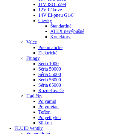
11V ISO 5599
12V Pákové
14V El-pneu G1/8"
Cievky
Štandardné
ATEX nevýbušné
Konektory
Valce
Pneumatické
Elektrické
Fitingy
Séria 1000
Séria 50000
Séria 55000
Séria 56000
Séria 85000
Rozdeľovače
Hadičky
Polyamid
Polyuretan
Teflon
Polyethylen
Silikon
FLUID ventily
Solenoidové