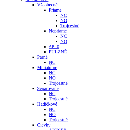
Všeobecné
Priame
NC
NO
Trojcestné
Nepriame
NC
NO
ΔP=0
PULZNÉ
Parné
NC
Miniatúrne
NC
NO
Trojcestné
Separované
NC
Trojcestné
Hadičkové
NC
NO
Trojcestné
Cievky