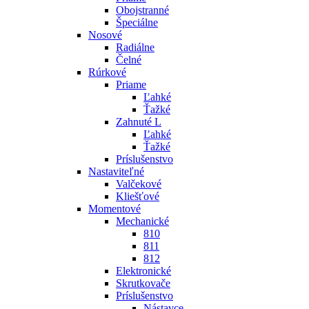
Obojstranné
Špeciálne
Nosové
Radiálne
Čelné
Rúrkové
Priame
Ľahké
Ťažké
Zahnuté L
Ľahké
Ťažké
Príslušenstvo
Nastaviteľné
Valčekové
Kliešťové
Momentové
Mechanické
810
811
812
Elektronické
Skrutkovače
Príslušenstvo
Nástavce