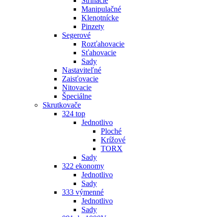
Strihacie
Manipulačné
Klenotnícke
Pinzety
Segerové
Rozťahovacie
Sťahovacie
Sady
Nastaviteľné
Zaisťovacie
Nitovacie
Špeciálne
Skrutkovače
324 top
Jednotlivo
Ploché
Krížové
TORX
Sady
322 ekonomy
Jednotlivo
Sady
333 výmenné
Jednotlivo
Sady