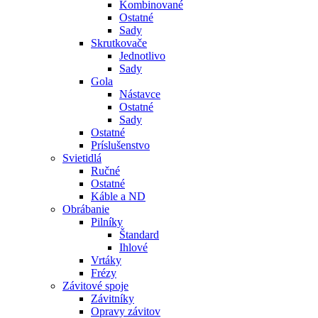
Kombinované
Ostatné
Sady
Skrutkovače
Jednotlivo
Sady
Gola
Nástavce
Ostatné
Sady
Ostatné
Príslušenstvo
Svietidlá
Ručné
Ostatné
Káble a ND
Obrábanie
Pilníky
Štandard
Ihlové
Vrtáky
Frézy
Závitové spoje
Závitníky
Opravy závitov