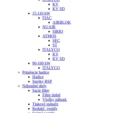
KV
KV SD
15-110 kW
FIAC
AIRBLOK
NUAIR
SIRIO
ATMOS
SEC
ST
ITALYCO
KV
KV SD
90-160 kW
ITALYCO
Pripájacie hadice
Hadice
Spojky BSP
Náhradné diely
Sacie filtre
Filtre úplné
Vložky náhrad.
Tlakové spínače
Redukč. ventily