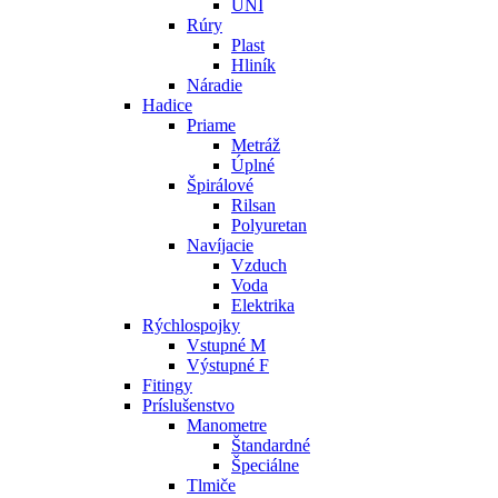
UNI
Rúry
Plast
Hliník
Náradie
Hadice
Priame
Metráž
Úplné
Špirálové
Rilsan
Polyuretan
Navíjacie
Vzduch
Voda
Elektrika
Rýchlospojky
Vstupné M
Výstupné F
Fitingy
Príslušenstvo
Manometre
Štandardné
Špeciálne
Tlmiče