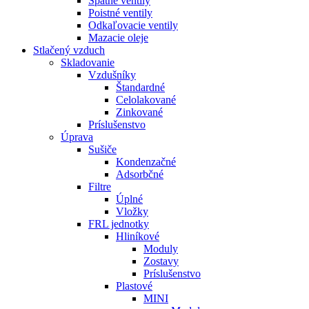
Spätné ventily
Poistné ventily
Odkaľovacie ventily
Mazacie oleje
Stlačený vzduch
Skladovanie
Vzdušníky
Štandardné
Celolakované
Zinkované
Príslušenstvo
Úprava
Sušiče
Kondenzačné
Adsorbčné
Filtre
Úplné
Vložky
FRL jednotky
Hliníkové
Moduly
Zostavy
Príslušenstvo
Plastové
MINI