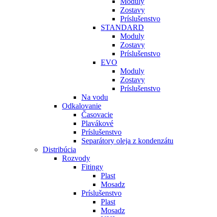
Moduly
Zostavy
Príslušenstvo
STANDARD
Moduly
Zostavy
Príslušenstvo
EVO
Moduly
Zostavy
Príslušenstvo
Na vodu
Odkalovanie
Časovacie
Plavákové
Príslušenstvo
Separátory oleja z kondenzátu
Distribúcia
Rozvody
Fitingy
Plast
Mosadz
Príslušenstvo
Plast
Mosadz