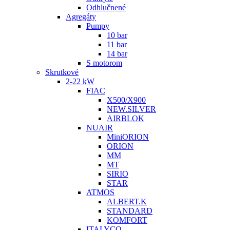
Odhlučnené
Agregáty
Pumpy
10 bar
11 bar
14 bar
S motorom
Skrutkové
2-22 kW
FIAC
X500/X900
NEW.SILVER
AIRBLOK
NUAIR
MiniORION
ORION
MM
MT
SIRIO
STAR
ATMOS
ALBERT.K
STANDARD
KOMFORT
ITALYCO