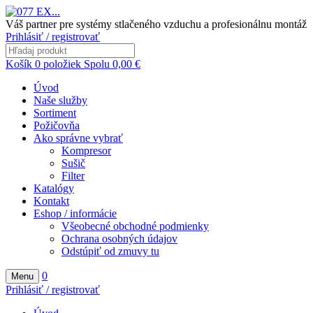
Váš partner pre systémy stlačeného vzduchu a profesionálnu montáž
Prihlásiť / registrovať
Košík
0
položiek
Spolu
0,00
€
Úvod
Naše služby
Sortiment
Požičovňa
Ako správne vybrať
Kompresor
Sušič
Filter
Katalógy
Kontakt
Eshop / informácie
Všeobecné obchodné podmienky
Ochrana osobných údajov
Odstúpiť od zmuvy tu
0
Menu
Prihlásiť / registrovať