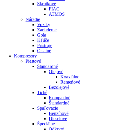
Skrutkové
FIAC
ATMOS
Náradie
Vozíky
Zariadenie
Gola
Kľúče
Prístroje
Ostatné
Kompresory
Piestové
Štandardné
Olejové
Koaxiálne
Remeňové
Bezolejové
Tiché
Kompaktné
Štandardné
Spaľovacie
Benzínové
Dieselové
Špeciálne
Odkryté