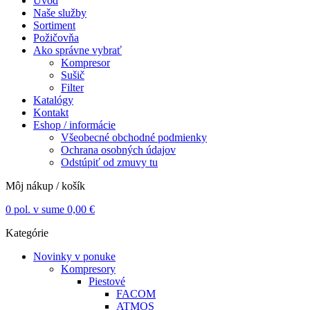
Úvod
Naše služby
Sortiment
Požičovňa
Ako správne vybrať
Kompresor
Sušič
Filter
Katalógy
Kontakt
Eshop / informácie
Všeobecné obchodné podmienky
Ochrana osobných údajov
Odstúpiť od zmuvy tu
Môj nákup / košík
0
pol. v sume
0,00
€
Kategórie
Novinky v ponuke
Kompresory
Piestové
FACOM
ATMOS