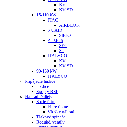
KV
KV SD
15-110 kW
FIAC
AIRBLOK
NUAIR
SIRIO
ATMOS
SEC
ST
ITALYCO
KV
KV SD
90-160 kW
ITALYCO
Pripájacie hadice
Hadice
Spojky BSP
Náhradné diely
Sacie filtre
Filtre úplné
Vložky náhrad.
Tlakové spínače
Redukč. ventily