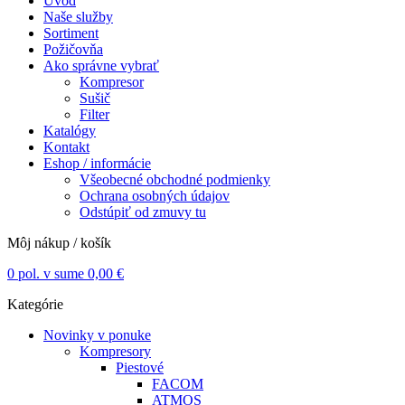
Úvod
Naše služby
Sortiment
Požičovňa
Ako správne vybrať
Kompresor
Sušič
Filter
Katalógy
Kontakt
Eshop / informácie
Všeobecné obchodné podmienky
Ochrana osobných údajov
Odstúpiť od zmuvy tu
Môj nákup / košík
0
pol. v sume
0,00
€
Kategórie
Novinky v ponuke
Kompresory
Piestové
FACOM
ATMOS