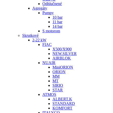
Odhlučnené
Agregáty
Pumpy
10 bar
11 bar
14 bar
S motorom
Skrutkové
2-22 kW
FIAC
X500/X900
NEW.SILVER
AIRBLOK
NUAIR
MiniORION
ORION
MM
MT
SIRIO
STAR
ATMOS
ALBERT.K
STANDARD
KOMFORT
ITALYCO