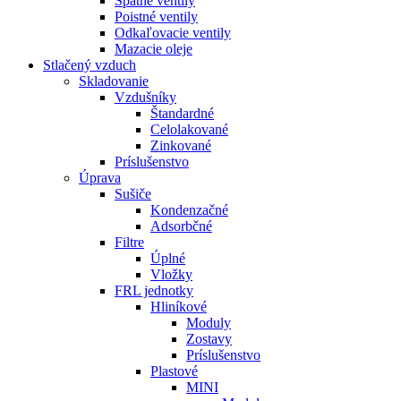
Spätné ventily
Poistné ventily
Odkaľovacie ventily
Mazacie oleje
Stlačený vzduch
Skladovanie
Vzdušníky
Štandardné
Celolakované
Zinkované
Príslušenstvo
Úprava
Sušiče
Kondenzačné
Adsorbčné
Filtre
Úplné
Vložky
FRL jednotky
Hliníkové
Moduly
Zostavy
Príslušenstvo
Plastové
MINI