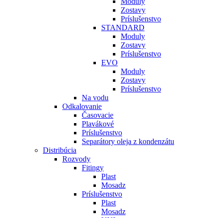
Moduly
Zostavy
Príslušenstvo
STANDARD
Moduly
Zostavy
Príslušenstvo
EVO
Moduly
Zostavy
Príslušenstvo
Na vodu
Odkalovanie
Časovacie
Plavákové
Príslušenstvo
Separátory oleja z kondenzátu
Distribúcia
Rozvody
Fitingy
Plast
Mosadz
Príslušenstvo
Plast
Mosadz