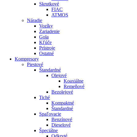
Skrutkové
FIAC
ATMOS
Náradie
Vozíky
Zariadenie
Gola
Kľúče
Prístroje
Ostatné
Kompresory
Piestové
Štandardné
Olejové
Koaxiálne
Remeňové
Bezolejové
Tiché
Kompaktné
Štandardné
Spaľovacie
Benzínové
Dieselové
Špeciálne
Odkryté