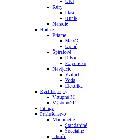
UNI
Rúry
Plast
Hliník
Náradie
Hadice
Priame
Metráž
Úplné
Špirálové
Rilsan
Polyuretan
Navíjacie
Vzduch
Voda
Elektrika
Rýchlospojky
Vstupné M
Výstupné F
Fitingy
Príslušenstvo
Manometre
Štandardné
Špeciálne
Tlmiče