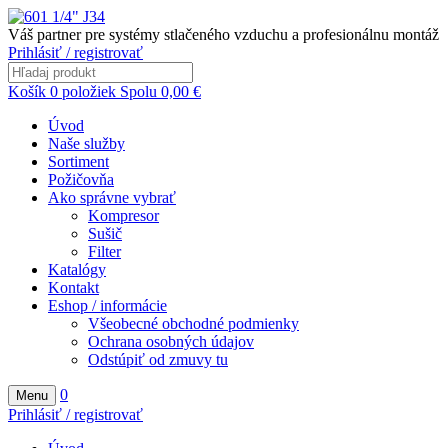
Váš partner pre systémy stlačeného vzduchu a profesionálnu montáž
Prihlásiť / registrovať
Košík
0
položiek
Spolu
0,00
€
Úvod
Naše služby
Sortiment
Požičovňa
Ako správne vybrať
Kompresor
Sušič
Filter
Katalógy
Kontakt
Eshop / informácie
Všeobecné obchodné podmienky
Ochrana osobných údajov
Odstúpiť od zmuvy tu
0
Menu
Prihlásiť / registrovať