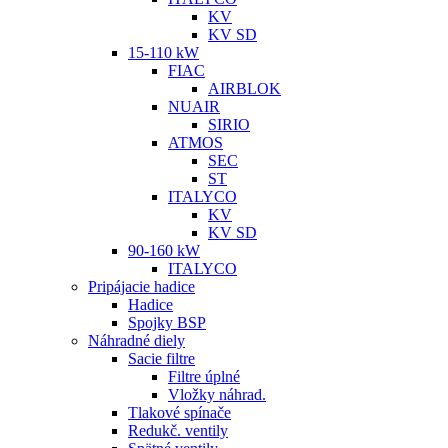
KV
KV SD
15-110 kW
FIAC
AIRBLOK
NUAIR
SIRIO
ATMOS
SEC
ST
ITALYCO
KV
KV SD
90-160 kW
ITALYCO
Pripájacie hadice
Hadice
Spojky BSP
Náhradné diely
Sacie filtre
Filtre úplné
Vložky náhrad.
Tlakové spínače
Redukč. ventily