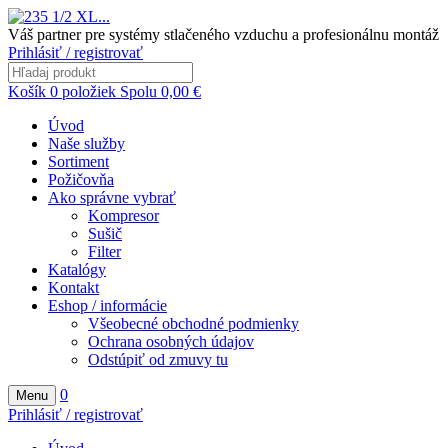
Váš partner pre systémy stlačeného vzduchu a profesionálnu montáž
Prihlásiť / registrovať
Košík
0
položiek
Spolu
0,00
€
Úvod
Naše služby
Sortiment
Požičovňa
Ako správne vybrať
Kompresor
Sušič
Filter
Katalógy
Kontakt
Eshop / informácie
Všeobecné obchodné podmienky
Ochrana osobných údajov
Odstúpiť od zmuvy tu
0
Menu
Prihlásiť / registrovať