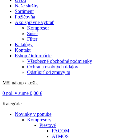
Úvod
Naše služby
Sortiment
Požičovňa
Ako správne vybrať
Kompresor
Sušič
Filter
Katalógy
Kontakt
Eshop / informácie
Všeobecné obchodné podmienky
Ochrana osobných údajov
Odstúpiť od zmuvy tu
Môj nákup / košík
0
pol. v sume
0,00
€
Kategórie
Novinky v ponuke
Kompresory
Piestové
FACOM
ATMOS