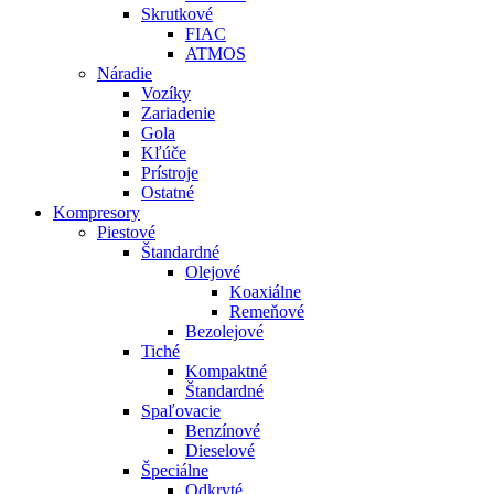
Skrutkové
FIAC
ATMOS
Náradie
Vozíky
Zariadenie
Gola
Kľúče
Prístroje
Ostatné
Kompresory
Piestové
Štandardné
Olejové
Koaxiálne
Remeňové
Bezolejové
Tiché
Kompaktné
Štandardné
Spaľovacie
Benzínové
Dieselové
Špeciálne
Odkryté