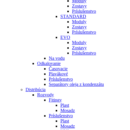
Moduly
Zostavy
Príslušenstvo
STANDARD
Moduly
Zostavy
Príslušenstvo
EVO
Moduly
Zostavy
Príslušenstvo
Na vodu
Odkalovanie
Časovacie
Plavákové
Príslušenstvo
Separátory oleja z kondenzátu
Distribúcia
Rozvody
Fitingy
Plast
Mosadz
Príslušenstvo
Plast
Mosadz