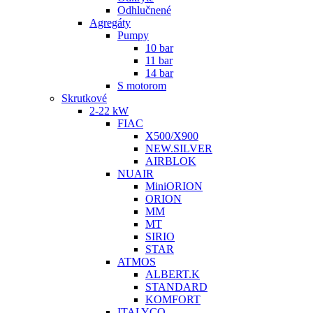
Odhlučnené
Agregáty
Pumpy
10 bar
11 bar
14 bar
S motorom
Skrutkové
2-22 kW
FIAC
X500/X900
NEW.SILVER
AIRBLOK
NUAIR
MiniORION
ORION
MM
MT
SIRIO
STAR
ATMOS
ALBERT.K
STANDARD
KOMFORT
ITALYCO