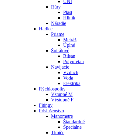
UNI
Rúry
Plast
Hliník
Náradie
Hadice
Priame
Metráž
Úplné
Špirálové
Rilsan
Polyuretan
Navíjacie
Vzduch
Voda
Elektrika
Rýchlospojky
Vstupné M
Výstupné F
Fitingy
Príslušenstvo
Manometre
Štandardné
Špeciálne
Tlmiče