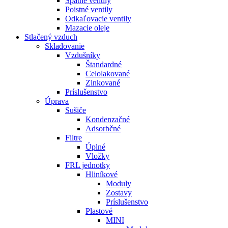
Spätné ventily
Poistné ventily
Odkaľovacie ventily
Mazacie oleje
Stlačený vzduch
Skladovanie
Vzdušníky
Štandardné
Celolakované
Zinkované
Príslušenstvo
Úprava
Sušiče
Kondenzačné
Adsorbčné
Filtre
Úplné
Vložky
FRL jednotky
Hliníkové
Moduly
Zostavy
Príslušenstvo
Plastové
MINI