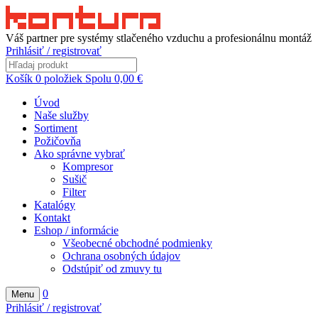
Váš partner pre systémy stlačeného vzduchu a profesionálnu montáž
Prihlásiť / registrovať
Košík
0
položiek
Spolu
0,00
€
Úvod
Naše služby
Sortiment
Požičovňa
Ako správne vybrať
Kompresor
Sušič
Filter
Katalógy
Kontakt
Eshop / informácie
Všeobecné obchodné podmienky
Ochrana osobných údajov
Odstúpiť od zmuvy tu
0
Menu
Prihlásiť / registrovať