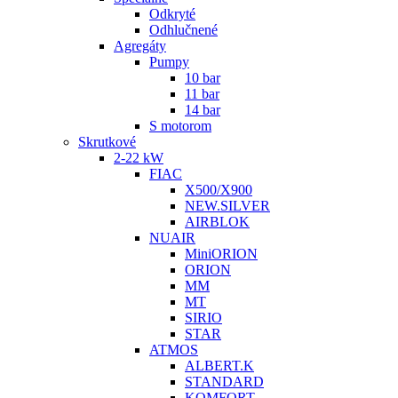
Odkryté
Odhlučnené
Agregáty
Pumpy
10 bar
11 bar
14 bar
S motorom
Skrutkové
2-22 kW
FIAC
X500/X900
NEW.SILVER
AIRBLOK
NUAIR
MiniORION
ORION
MM
MT
SIRIO
STAR
ATMOS
ALBERT.K
STANDARD
KOMFORT