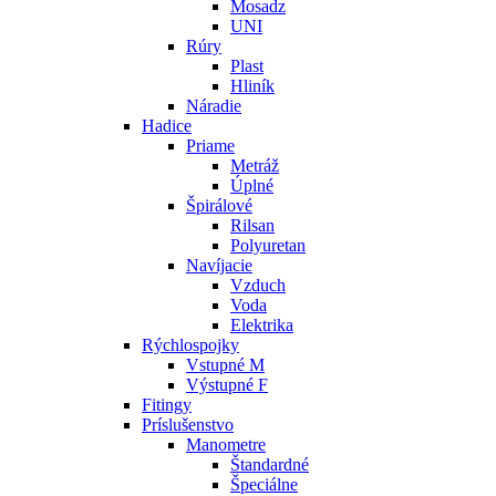
Mosadz
UNI
Rúry
Plast
Hliník
Náradie
Hadice
Priame
Metráž
Úplné
Špirálové
Rilsan
Polyuretan
Navíjacie
Vzduch
Voda
Elektrika
Rýchlospojky
Vstupné M
Výstupné F
Fitingy
Príslušenstvo
Manometre
Štandardné
Špeciálne