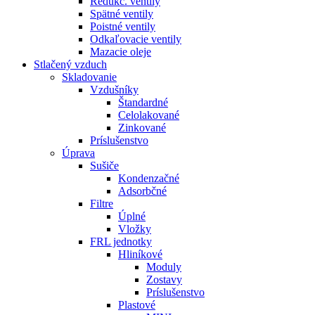
Redukč. ventily
Spätné ventily
Poistné ventily
Odkaľovacie ventily
Mazacie oleje
Stlačený vzduch
Skladovanie
Vzdušníky
Štandardné
Celolakované
Zinkované
Príslušenstvo
Úprava
Sušiče
Kondenzačné
Adsorbčné
Filtre
Úplné
Vložky
FRL jednotky
Hliníkové
Moduly
Zostavy
Príslušenstvo
Plastové