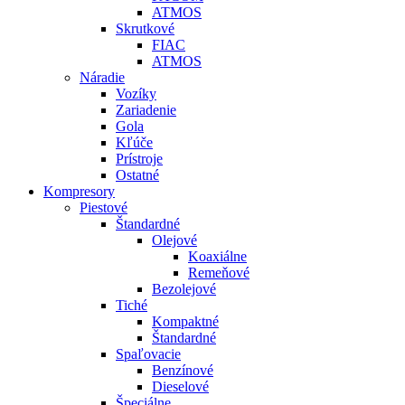
ATMOS
Skrutkové
FIAC
ATMOS
Náradie
Vozíky
Zariadenie
Gola
Kľúče
Prístroje
Ostatné
Kompresory
Piestové
Štandardné
Olejové
Koaxiálne
Remeňové
Bezolejové
Tiché
Kompaktné
Štandardné
Spaľovacie
Benzínové
Dieselové
Špeciálne