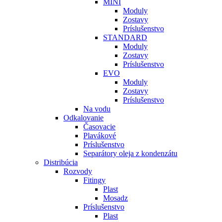
MINI
Moduly
Zostavy
Príslušenstvo
STANDARD
Moduly
Zostavy
Príslušenstvo
EVO
Moduly
Zostavy
Príslušenstvo
Na vodu
Odkalovanie
Časovacie
Plavákové
Príslušenstvo
Separátory oleja z kondenzátu
Distribúcia
Rozvody
Fitingy
Plast
Mosadz
Príslušenstvo
Plast