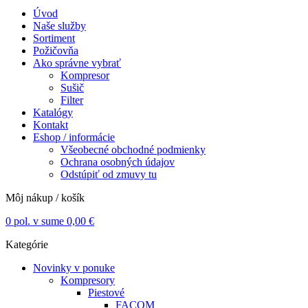
Úvod
Naše služby
Sortiment
Požičovňa
Ako správne vybrať
Kompresor
Sušič
Filter
Katalógy
Kontakt
Eshop / informácie
Všeobecné obchodné podmienky
Ochrana osobných údajov
Odstúpiť od zmuvy tu
Môj nákup / košík
0
pol. v sume
0,00
€
Kategórie
Novinky v ponuke
Kompresory
Piestové
FACOM