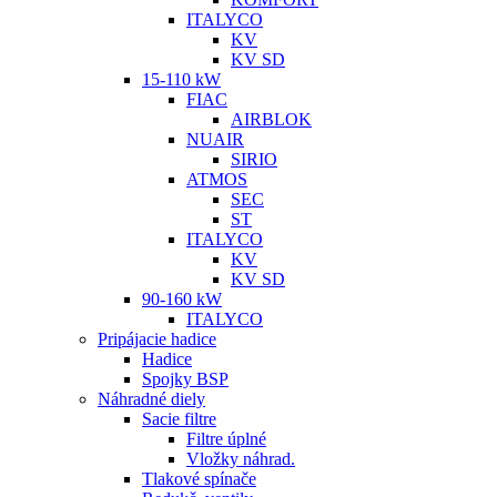
ITALYCO
KV
KV SD
15-110 kW
FIAC
AIRBLOK
NUAIR
SIRIO
ATMOS
SEC
ST
ITALYCO
KV
KV SD
90-160 kW
ITALYCO
Pripájacie hadice
Hadice
Spojky BSP
Náhradné diely
Sacie filtre
Filtre úplné
Vložky náhrad.
Tlakové spínače