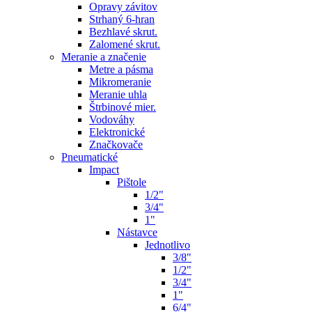
Opravy závitov
Strhaný 6-hran
Bezhlavé skrut.
Zalomené skrut.
Meranie a značenie
Metre a pásma
Mikromeranie
Meranie uhla
Štrbinové mier.
Vodováhy
Elektronické
Značkovače
Pneumatické
Impact
Pištole
1/2"
3/4"
1"
Nástavce
Jednotlivo
3/8"
1/2"
3/4"
1"
6/4"