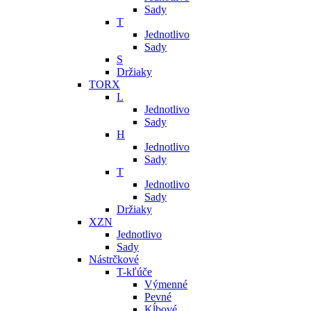
Sady
T
Jednotlivo
Sady
S
Držiaky
TORX
L
Jednotlivo
Sady
H
Jednotlivo
Sady
T
Jednotlivo
Sady
Držiaky
XZN
Jednotlivo
Sady
Nástrčkové
T-kľúče
Výmenné
Pevné
Kĺbové