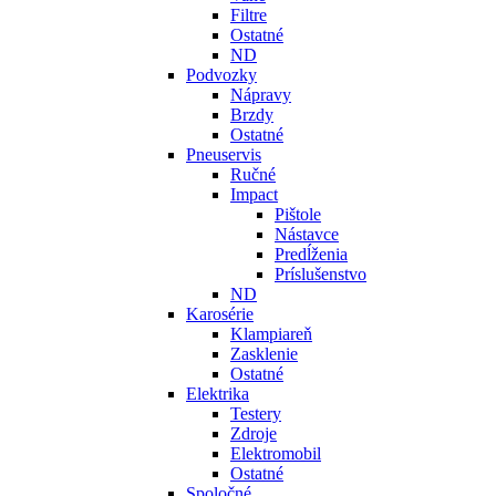
Filtre
Ostatné
ND
Podvozky
Nápravy
Brzdy
Ostatné
Pneuservis
Ručné
Impact
Pištole
Nástavce
Predĺženia
Príslušenstvo
ND
Karosérie
Klampiareň
Zasklenie
Ostatné
Elektrika
Testery
Zdroje
Elektromobil
Ostatné
Spoločné