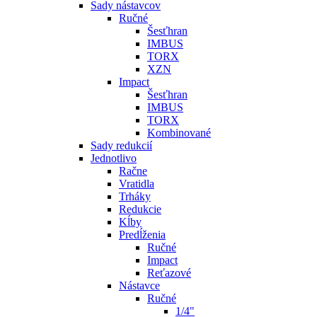
Sady nástavcov
Ručné
Šesťhran
IMBUS
TORX
XZN
Impact
Šesťhran
IMBUS
TORX
Kombinované
Sady redukcií
Jednotlivo
Račne
Vratidla
Trháky
Redukcie
Kĺby
Predĺženia
Ručné
Impact
Reťazové
Nástavce
Ručné
1/4"