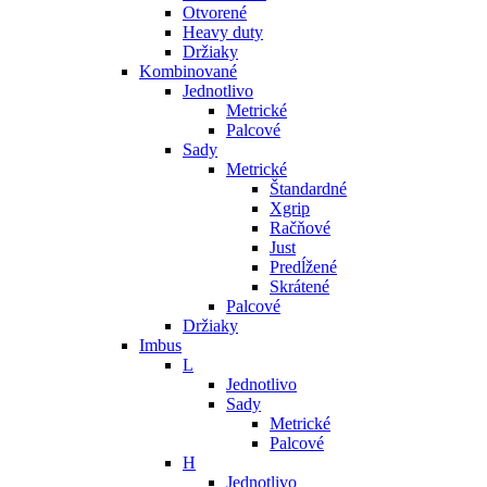
Otvorené
Heavy duty
Držiaky
Kombinované
Jednotlivo
Metrické
Palcové
Sady
Metrické
Štandardné
Xgrip
Račňové
Just
Predĺžené
Skrátené
Palcové
Držiaky
Imbus
L
Jednotlivo
Sady
Metrické
Palcové
H
Jednotlivo