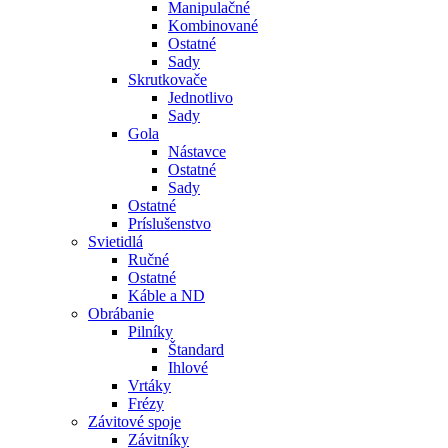
Manipulačné
Kombinované
Ostatné
Sady
Skrutkovače
Jednotlivo
Sady
Gola
Nástavce
Ostatné
Sady
Ostatné
Príslušenstvo
Svietidlá
Ručné
Ostatné
Káble a ND
Obrábanie
Pilníky
Štandard
Ihlové
Vrtáky
Frézy
Závitové spoje
Závitníky