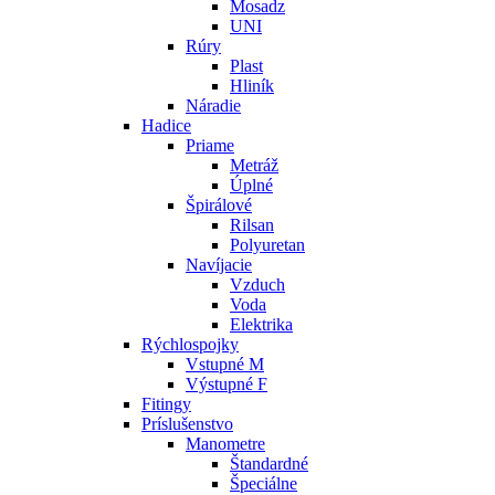
Mosadz
UNI
Rúry
Plast
Hliník
Náradie
Hadice
Priame
Metráž
Úplné
Špirálové
Rilsan
Polyuretan
Navíjacie
Vzduch
Voda
Elektrika
Rýchlospojky
Vstupné M
Výstupné F
Fitingy
Príslušenstvo
Manometre
Štandardné
Špeciálne