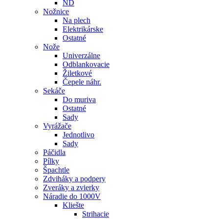
ND
Nožnice
Na plech
Elektrikárske
Ostatné
Nože
Univerzálne
Odblankovacie
Žiletkové
Čepele náhr.
Sekáče
Do muriva
Ostatné
Sady
Vyrážače
Jednotlivo
Sady
Páčidla
Pílky
Špachtle
Zdviháky a podpery
Zveráky a zvierky
Náradie do 1000V
Kliešte
Strihacie