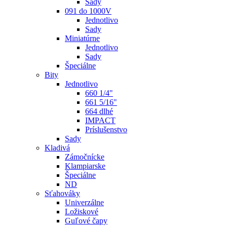
Sady
091 do 1000V
Jednotlivo
Sady
Miniatúrne
Jednotlivo
Sady
Špeciálne
Bity
Jednotlivo
660 1/4"
661 5/16"
664 dlhé
IMPACT
Príslušenstvo
Sady
Kladivá
Zámočnícke
Klampiarske
Špeciálne
ND
Sťahováky
Univerzálne
Ložiskové
Guľové čapy