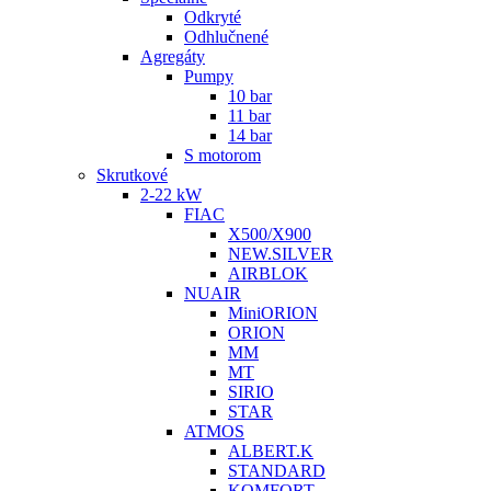
Odkryté
Odhlučnené
Agregáty
Pumpy
10 bar
11 bar
14 bar
S motorom
Skrutkové
2-22 kW
FIAC
X500/X900
NEW.SILVER
AIRBLOK
NUAIR
MiniORION
ORION
MM
MT
SIRIO
STAR
ATMOS
ALBERT.K
STANDARD
KOMFORT