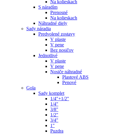
Na kolieskach
S náradím
Prenosné
Na kolieskach
Náhradné diely
Sady náradia
Predvolené zostavy
V plaste
V pene
Bez nosičov
Jednotlivé
V plaste
V pene
Nosiče náhradné
Plastové ABS
Penové
Gola
Sady komplet
1/4"+1/2"
1/4"
3/8"
1/2"
3/4"
1"
Puzdra