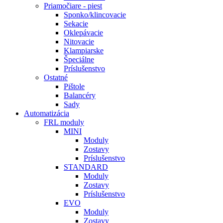
Priamočiare - piest
Sponko/klincovacie
Sekacie
Oklepávacie
Nitovacie
Klampiarske
Špeciálne
Príslušenstvo
Ostatné
Pištole
Balancéry
Sady
Automatizácia
FRL moduly
MINI
Moduly
Zostavy
Príslušenstvo
STANDARD
Moduly
Zostavy
Príslušenstvo
EVO
Moduly
Zostavy