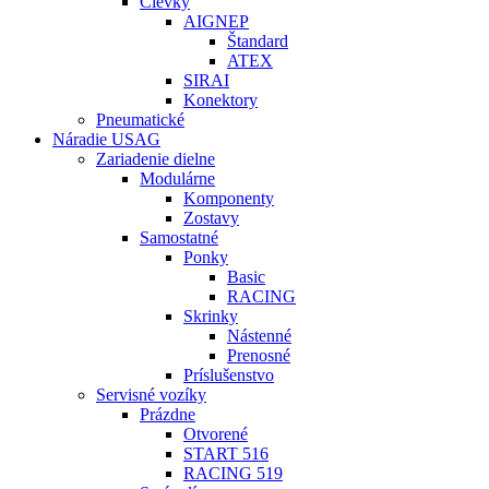
Cievky
AIGNEP
Štandard
ATEX
SIRAI
Konektory
Pneumatické
Náradie USAG
Zariadenie dielne
Modulárne
Komponenty
Zostavy
Samostatné
Ponky
Basic
RACING
Skrinky
Nástenné
Prenosné
Príslušenstvo
Servisné vozíky
Prázdne
Otvorené
START 516
RACING 519