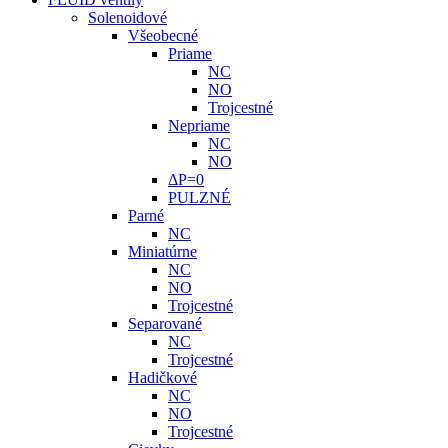
Solenoidové
Všeobecné
Priame
NC
NO
Trojcestné
Nepriame
NC
NO
ΔP=0
PULZNÉ
Parné
NC
Miniatúrne
NC
NO
Trojcestné
Separované
NC
Trojcestné
Hadičkové
NC
NO
Trojcestné