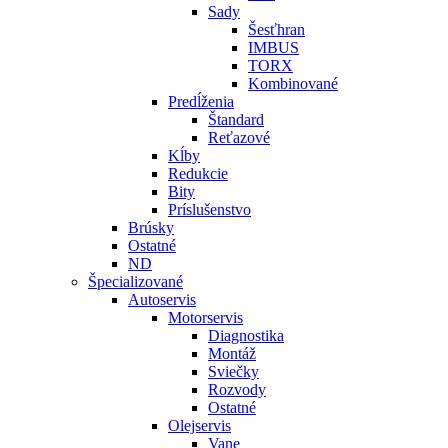
Sady
Šesťhran
IMBUS
TORX
Kombinované
Predĺženia
Štandard
Reťazové
Kĺby
Redukcie
Bity
Príslušenstvo
Brúsky
Ostatné
ND
Špecializované
Autoservis
Motorservis
Diagnostika
Montáž
Sviečky
Rozvody
Ostatné
Olejservis
Vane