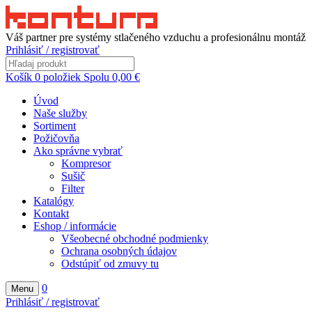
Váš partner pre systémy stlačeného vzduchu a profesionálnu montáž
Prihlásiť / registrovať
Košík
0
položiek
Spolu
0,00
€
Úvod
Naše služby
Sortiment
Požičovňa
Ako správne vybrať
Kompresor
Sušič
Filter
Katalógy
Kontakt
Eshop / informácie
Všeobecné obchodné podmienky
Ochrana osobných údajov
Odstúpiť od zmuvy tu
0
Menu
Prihlásiť / registrovať