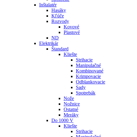
Inštalatér
Hasáky
Kľúče
Rozvody
Kovové
Plastové
ND
Elektrikár
Štandard
Kliešte
Strihacie
Manipulačné
Kombinované
Krimpovacie
Odblankovacie
Sady
Spotrebák
Nože
Nožnice
Ostatné
Meráky
Do 1000 V
Kliešte
Strihacie
Manipulačné