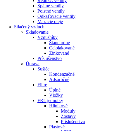
Redukč. ventily
Spätné ventily
Poistné ventily
Odkaľovacie ventily
Mazacie oleje
Stlačený vzduch
Skladovanie
Vzdušníky
Štandardné
Celolakované
Zinkované
Príslušenstvo
Úprava
Sušiče
Kondenzačné
Adsorbčné
Filtre
Úplné
Vložky
FRL jednotky
Hliníkové
Moduly
Zostavy
Príslušenstvo
Plastové