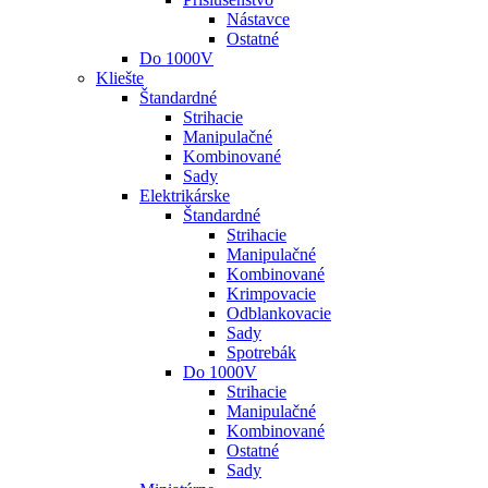
Nástavce
Ostatné
Do 1000V
Kliešte
Štandardné
Strihacie
Manipulačné
Kombinované
Sady
Elektrikárske
Štandardné
Strihacie
Manipulačné
Kombinované
Krimpovacie
Odblankovacie
Sady
Spotrebák
Do 1000V
Strihacie
Manipulačné
Kombinované
Ostatné
Sady