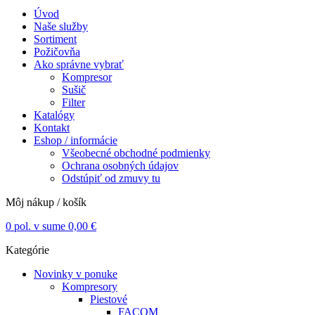
Úvod
Naše služby
Sortiment
Požičovňa
Ako správne vybrať
Kompresor
Sušič
Filter
Katalógy
Kontakt
Eshop / informácie
Všeobecné obchodné podmienky
Ochrana osobných údajov
Odstúpiť od zmuvy tu
Môj nákup / košík
0
pol. v sume
0,00
€
Kategórie
Novinky v ponuke
Kompresory
Piestové
FACOM