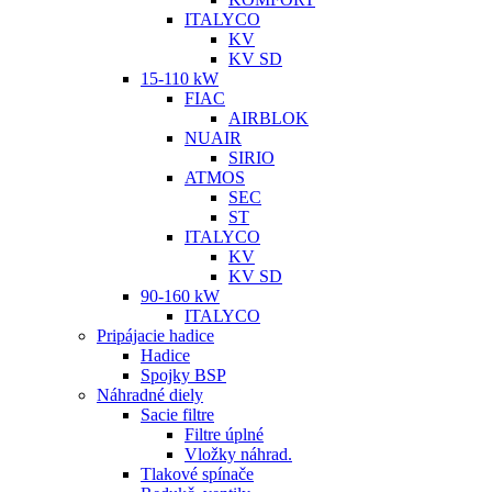
ITALYCO
KV
KV SD
15-110 kW
FIAC
AIRBLOK
NUAIR
SIRIO
ATMOS
SEC
ST
ITALYCO
KV
KV SD
90-160 kW
ITALYCO
Pripájacie hadice
Hadice
Spojky BSP
Náhradné diely
Sacie filtre
Filtre úplné
Vložky náhrad.
Tlakové spínače