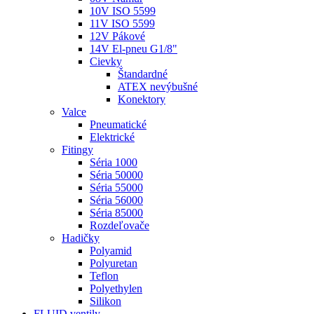
10V ISO 5599
11V ISO 5599
12V Pákové
14V El-pneu G1/8"
Cievky
Štandardné
ATEX nevýbušné
Konektory
Valce
Pneumatické
Elektrické
Fitingy
Séria 1000
Séria 50000
Séria 55000
Séria 56000
Séria 85000
Rozdeľovače
Hadičky
Polyamid
Polyuretan
Teflon
Polyethylen
Silikon
FLUID ventily