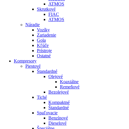
ATMOS
Skrutkové
FIAC
ATMOS
Náradie
Vozíky
Zariadenie
Gola
Kľúče
Prístroje
Ostatné
Kompresory
Piestové
Štandardné
Olejové
Koaxiálne
Remeňové
Bezolejové
Tiché
Kompaktné
Štandardné
Spaľovacie
Benzínové
Dieselové
Špeciálne