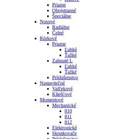
Priame
Obojstranné
Špeciálne
Nosové
Radiálne
Čelné
Rúrkové
Priame
Ľahké
Ťažké
Zahnuté L
Ľahké
Ťažké
Príslušenstvo
Nastaviteľné
Valčekové
Kliešťové
Momentové
Mechanické
810
811
812
Elektronické
Skrutkovače
Príslušenstvo