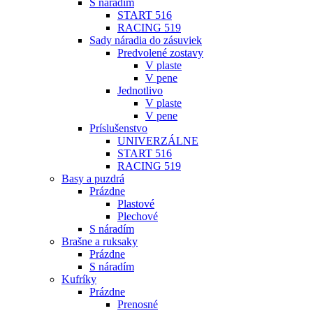
S náradím
START 516
RACING 519
Sady náradia do zásuviek
Predvolené zostavy
V plaste
V pene
Jednotlivo
V plaste
V pene
Príslušenstvo
UNIVERZÁLNE
START 516
RACING 519
Basy a puzdrá
Prázdne
Plastové
Plechové
S náradím
Brašne a ruksaky
Prázdne
S náradím
Kufríky
Prázdne
Prenosné