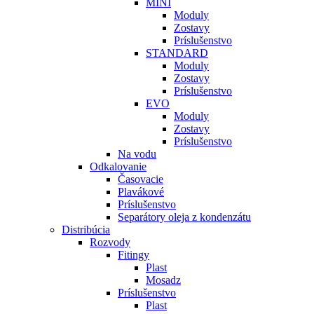
MINI
Moduly
Zostavy
Príslušenstvo
STANDARD
Moduly
Zostavy
Príslušenstvo
EVO
Moduly
Zostavy
Príslušenstvo
Na vodu
Odkalovanie
Časovacie
Plavákové
Príslušenstvo
Separátory oleja z kondenzátu
Distribúcia
Rozvody
Fitingy
Plast
Mosadz
Príslušenstvo
Plast