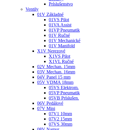
Príslušenstvo
Ventily
01V Základné
01VS Pilot
01VA Assist
01VP Pneumatik
01V Ručné
01V Mechanické
01V Manifold
X1V Nerezové
X1VS Pilot
X1VL Ručné
02V Mechan. 15mm
03V Mechan. 16mm
04V Panel 15 mm
05V VDMA 18mm
05VS Elektrom.
05VP Pneumatik
05VB Príslušen.
06V Pedálové
07V Mini
07V1 10mm
07V2 15mm
07VS 30mm
08V Namur