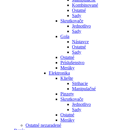
Kombinované
Ostatné
Sady
Skrutkovače
Jednotlivo
Sady
Gola
Nástavce
Ostatné
Sady
Ostatné
Príslušenstvo
Meráky
Elektronika
Kliešte
Strihacie
Manipulačné
Pinzety
Skrutkovače
Jednotlivo
Sady
Ostatné
Meráky
Ostatné nezaradené