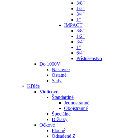
3/8"
1/2"
3/4"
1"
IMPACT
3/8"
1/2"
3/4"
1"
6/4"
Príslušenstvo
Do 1000V
Nástavce
Ostatné
Sady
Kľúče
Vidlicové
Štandardné
Jednostranné
Obojstranné
Špeciálne
Držiaky
Očkové
Ploché
Odsadené Z