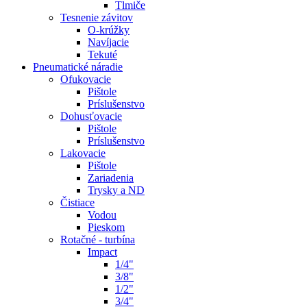
Tlmiče
Tesnenie závitov
O-krúžky
Navíjacie
Tekuté
Pneumatické náradie
Ofukovacie
Pištole
Príslušenstvo
Dohusťovacie
Pištole
Príslušenstvo
Lakovacie
Pištole
Zariadenia
Trysky a ND
Čistiace
Vodou
Pieskom
Rotačné - turbína
Impact
1/4"
3/8"
1/2"
3/4"