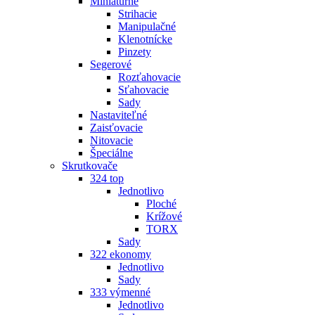
Miniatúrne
Strihacie
Manipulačné
Klenotnícke
Pinzety
Segerové
Rozťahovacie
Sťahovacie
Sady
Nastaviteľné
Zaisťovacie
Nitovacie
Špeciálne
Skrutkovače
324 top
Jednotlivo
Ploché
Krížové
TORX
Sady
322 ekonomy
Jednotlivo
Sady
333 výmenné
Jednotlivo