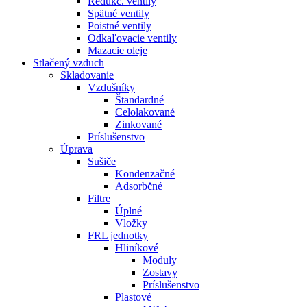
Redukč. ventily
Spätné ventily
Poistné ventily
Odkaľovacie ventily
Mazacie oleje
Stlačený vzduch
Skladovanie
Vzdušníky
Štandardné
Celolakované
Zinkované
Príslušenstvo
Úprava
Sušiče
Kondenzačné
Adsorbčné
Filtre
Úplné
Vložky
FRL jednotky
Hliníkové
Moduly
Zostavy
Príslušenstvo
Plastové