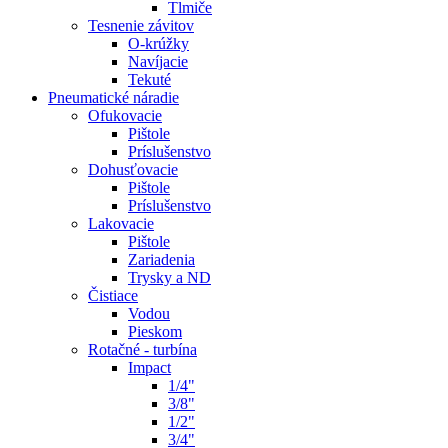
Tlmiče
Tesnenie závitov
O-krúžky
Navíjacie
Tekuté
Pneumatické náradie
Ofukovacie
Pištole
Príslušenstvo
Dohusťovacie
Pištole
Príslušenstvo
Lakovacie
Pištole
Zariadenia
Trysky a ND
Čistiace
Vodou
Pieskom
Rotačné - turbína
Impact
1/4"
3/8"
1/2"
3/4"