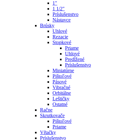
1"
1 1/2"
Príslušenstvo
Nástavce
Brúsky
Uhlové
Rezacie
Stopkové
Priame
Uhlové
Predĺžené
Príslušenstvo
Miniatúrne
Pištoľové
Pásové
Vibračné
Orbitálne
Leštičky
Ostatné
Račne
Skrutkovače
Pištoľové
Priame
Vŕtačky
Príslušenstvo