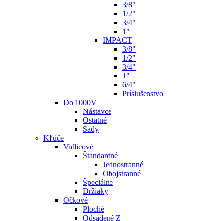
3/8"
1/2"
3/4"
1"
IMPACT
3/8"
1/2"
3/4"
1"
6/4"
Príslušenstvo
Do 1000V
Nástavce
Ostatné
Sady
Kľúče
Vidlicové
Štandardné
Jednostranné
Obojstranné
Špeciálne
Držiaky
Očkové
Ploché
Odsadené Z