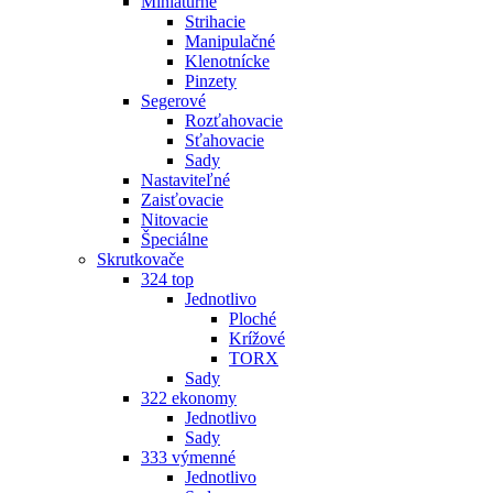
Miniatúrne
Strihacie
Manipulačné
Klenotnícke
Pinzety
Segerové
Rozťahovacie
Sťahovacie
Sady
Nastaviteľné
Zaisťovacie
Nitovacie
Špeciálne
Skrutkovače
324 top
Jednotlivo
Ploché
Krížové
TORX
Sady
322 ekonomy
Jednotlivo
Sady
333 výmenné
Jednotlivo