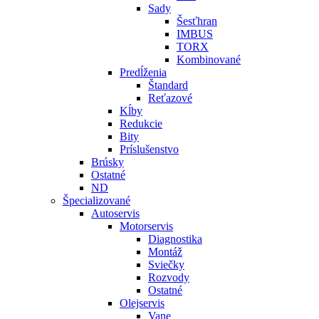
Sady
Šesťhran
IMBUS
TORX
Kombinované
Predĺženia
Štandard
Reťazové
Kĺby
Redukcie
Bity
Príslušenstvo
Brúsky
Ostatné
ND
Špecializované
Autoservis
Motorservis
Diagnostika
Montáž
Sviečky
Rozvody
Ostatné
Olejservis
Vane