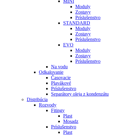
MINI
Moduly
Zostavy
Príslušenstvo
STANDARD
Moduly
Zostavy
Príslušenstvo
EVO
Moduly
Zostavy
Príslušenstvo
Na vodu
Odkalovanie
Časovacie
Plavákové
Príslušenstvo
Separátory oleja z kondenzátu
Distribúcia
Rozvody
Fitingy
Plast
Mosadz
Príslušenstvo
Plast