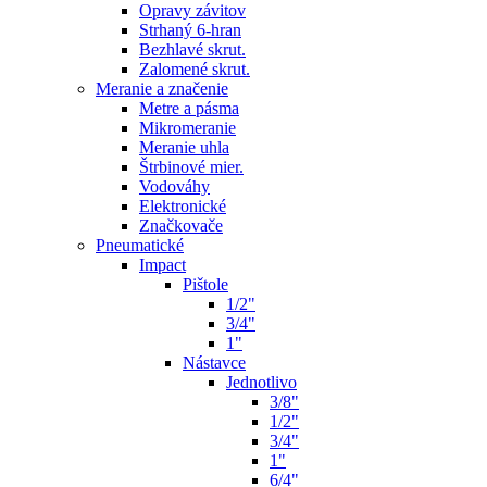
Opravy závitov
Strhaný 6-hran
Bezhlavé skrut.
Zalomené skrut.
Meranie a značenie
Metre a pásma
Mikromeranie
Meranie uhla
Štrbinové mier.
Vodováhy
Elektronické
Značkovače
Pneumatické
Impact
Pištole
1/2"
3/4"
1"
Nástavce
Jednotlivo
3/8"
1/2"
3/4"
1"
6/4"