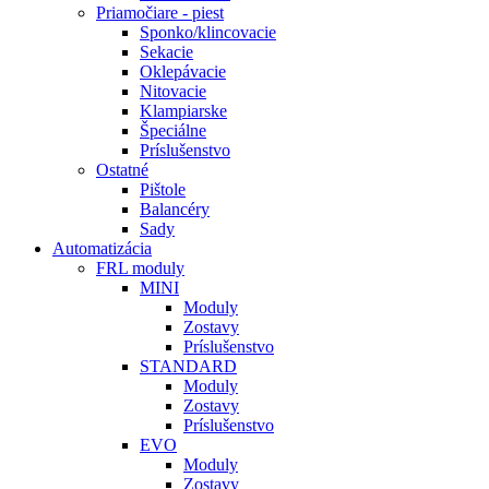
Priamočiare - piest
Sponko/klincovacie
Sekacie
Oklepávacie
Nitovacie
Klampiarske
Špeciálne
Príslušenstvo
Ostatné
Pištole
Balancéry
Sady
Automatizácia
FRL moduly
MINI
Moduly
Zostavy
Príslušenstvo
STANDARD
Moduly
Zostavy
Príslušenstvo
EVO
Moduly
Zostavy