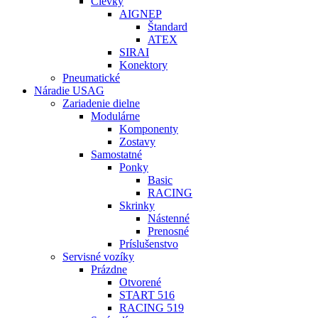
Cievky
AIGNEP
Štandard
ATEX
SIRAI
Konektory
Pneumatické
Náradie USAG
Zariadenie dielne
Modulárne
Komponenty
Zostavy
Samostatné
Ponky
Basic
RACING
Skrinky
Nástenné
Prenosné
Príslušenstvo
Servisné vozíky
Prázdne
Otvorené
START 516
RACING 519