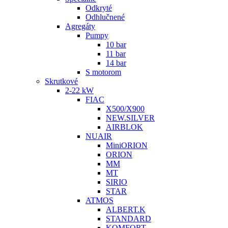
Odkryté
Odhlučnené
Agregáty
Pumpy
10 bar
11 bar
14 bar
S motorom
Skrutkové
2-22 kW
FIAC
X500/X900
NEW.SILVER
AIRBLOK
NUAIR
MiniORION
ORION
MM
MT
SIRIO
STAR
ATMOS
ALBERT.K
STANDARD
KOMFORT