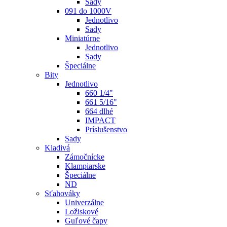
Sady
091 do 1000V
Jednotlivo
Sady
Miniatúrne
Jednotlivo
Sady
Špeciálne
Bity
Jednotlivo
660 1/4"
661 5/16"
664 dlhé
IMPACT
Príslušenstvo
Sady
Kladivá
Zámočnícke
Klampiarske
Špeciálne
ND
Sťahováky
Univerzálne
Ložiskové
Guľové čapy