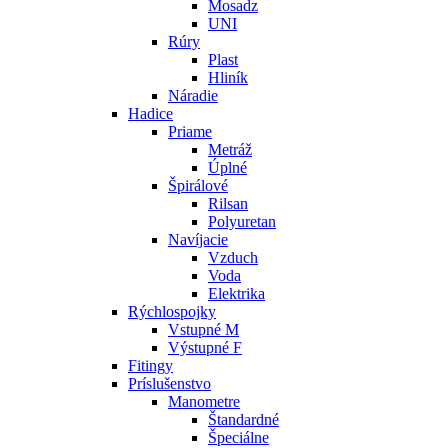
Mosadz
UNI
Rúry
Plast
Hliník
Náradie
Hadice
Priame
Metráž
Úplné
Špirálové
Rilsan
Polyuretan
Navíjacie
Vzduch
Voda
Elektrika
Rýchlospojky
Vstupné M
Výstupné F
Fitingy
Príslušenstvo
Manometre
Štandardné
Špeciálne