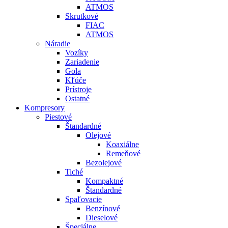
ATMOS
Skrutkové
FIAC
ATMOS
Náradie
Vozíky
Zariadenie
Gola
Kľúče
Prístroje
Ostatné
Kompresory
Piestové
Štandardné
Olejové
Koaxiálne
Remeňové
Bezolejové
Tiché
Kompaktné
Štandardné
Spaľovacie
Benzínové
Dieselové
Špeciálne