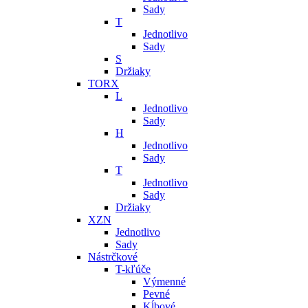
Sady
T
Jednotlivo
Sady
S
Držiaky
TORX
L
Jednotlivo
Sady
H
Jednotlivo
Sady
T
Jednotlivo
Sady
Držiaky
XZN
Jednotlivo
Sady
Nástrčkové
T-kľúče
Výmenné
Pevné
Kĺbové