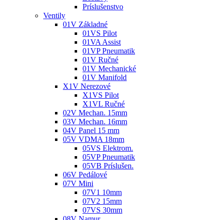
Príslušenstvo
Ventily
01V Základné
01VS Pilot
01VA Assist
01VP Pneumatik
01V Ručné
01V Mechanické
01V Manifold
X1V Nerezové
X1VS Pilot
X1VL Ručné
02V Mechan. 15mm
03V Mechan. 16mm
04V Panel 15 mm
05V VDMA 18mm
05VS Elektrom.
05VP Pneumatik
05VB Príslušen.
06V Pedálové
07V Mini
07V1 10mm
07V2 15mm
07VS 30mm
08V Namur