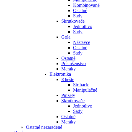
Kombinované
Ostatné
Sady
Skrutkovače
Jednotlivo
Sady
Gola
Nástavce
Ostatné
Sady
Ostatné
Príslušenstvo
Meráky
Elektronika
Kliešte
Strihacie
Manipulačné
Pinzety
Skrutkovače
Jednotlivo
Sady
Ostatné
Meráky
Ostatné nezaradené