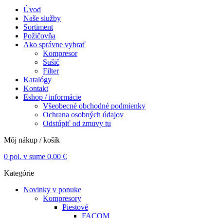
Úvod
Naše služby
Sortiment
Požičovňa
Ako správne vybrať
Kompresor
Sušič
Filter
Katalógy
Kontakt
Eshop / informácie
Všeobecné obchodné podmienky
Ochrana osobných údajov
Odstúpiť od zmuvy tu
Môj nákup / košík
0
pol. v sume
0,00
€
Kategórie
Novinky v ponuke
Kompresory
Piestové
FACOM