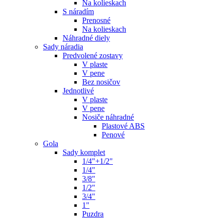
Na kolieskach
S náradím
Prenosné
Na kolieskach
Náhradné diely
Sady náradia
Predvolené zostavy
V plaste
V pene
Bez nosičov
Jednotlivé
V plaste
V pene
Nosiče náhradné
Plastové ABS
Penové
Gola
Sady komplet
1/4"+1/2"
1/4"
3/8"
1/2"
3/4"
1"
Puzdra