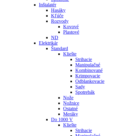
Inštalatér
Hasáky
Kľúče
Rozvody
Kovové
Plastové
ND
Elektrikár
Štandard
Kliešte
Strihacie
Manipulačné
Kombinované
Krimpovacie
Odblankovacie
Sady
Spotrebák
Nože
Nožnice
Ostatné
Meráky
Do 1000 V
Kliešte
Strihacie
Manipulačné