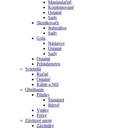
Manipulačné
Kombinované
Ostatné
Sady
Skrutkovače
Jednotlivo
Sady
Gola
Nástavce
Ostatné
Sady
Ostatné
Príslušenstvo
Svietidlá
Ručné
Ostatné
Káble a ND
Obrábanie
Pilníky
Štandard
Ihlové
Vrtáky
Frézy
Závitové spoje
Závitníky