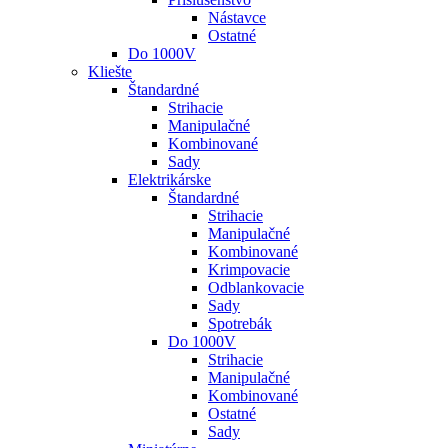
Nástavce
Ostatné
Do 1000V
Kliešte
Štandardné
Strihacie
Manipulačné
Kombinované
Sady
Elektrikárske
Štandardné
Strihacie
Manipulačné
Kombinované
Krimpovacie
Odblankovacie
Sady
Spotrebák
Do 1000V
Strihacie
Manipulačné
Kombinované
Ostatné
Sady