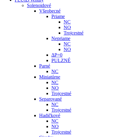
Solenoidové
Všeobecné
Priame
NC
NO
Trojcestné
Nepriame
NC
NO
ΔP=0
PULZNÉ
Parné
NC
Miniatúrne
NC
NO
Trojcestné
Separované
NC
Trojcestné
Hadičkové
NC
NO
Trojcestné