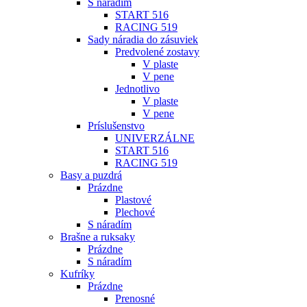
S náradím
START 516
RACING 519
Sady náradia do zásuviek
Predvolené zostavy
V plaste
V pene
Jednotlivo
V plaste
V pene
Príslušenstvo
UNIVERZÁLNE
START 516
RACING 519
Basy a puzdrá
Prázdne
Plastové
Plechové
S náradím
Brašne a ruksaky
Prázdne
S náradím
Kufríky
Prázdne
Prenosné