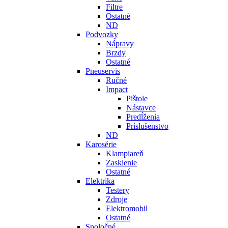
Filtre
Ostatné
ND
Podvozky
Nápravy
Brzdy
Ostatné
Pneuservis
Ručné
Impact
Pištole
Nástavce
Predĺženia
Príslušenstvo
ND
Karosérie
Klampiareň
Zasklenie
Ostatné
Elektrika
Testery
Zdroje
Elektromobil
Ostatné
Spoločné