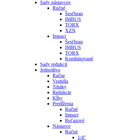
Sady nástavcov
Ručné
Šesťhran
IMBUS
TORX
XZN
Impact
Šesťhran
IMBUS
TORX
Kombinované
Sady redukcií
Jednotlivo
Račne
Vratidla
Trháky
Redukcie
Kĺby
Predĺženia
Ručné
Impact
Reťazové
Nástavce
Ručné
1/4"