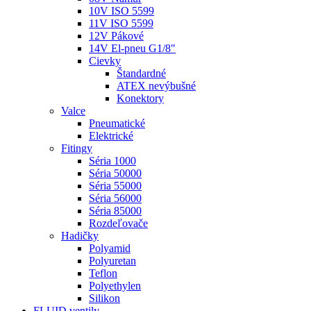
10V ISO 5599
11V ISO 5599
12V Pákové
14V El-pneu G1/8"
Cievky
Štandardné
ATEX nevýbušné
Konektory
Valce
Pneumatické
Elektrické
Fitingy
Séria 1000
Séria 50000
Séria 55000
Séria 56000
Séria 85000
Rozdeľovače
Hadičky
Polyamid
Polyuretan
Teflon
Polyethylen
Silikon
FLUID ventily