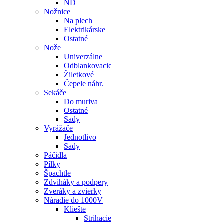
ND
Nožnice
Na plech
Elektrikárske
Ostatné
Nože
Univerzálne
Odblankovacie
Žiletkové
Čepele náhr.
Sekáče
Do muriva
Ostatné
Sady
Vyrážače
Jednotlivo
Sady
Páčidla
Pílky
Špachtle
Zdviháky a podpery
Zveráky a zvierky
Náradie do 1000V
Kliešte
Strihacie