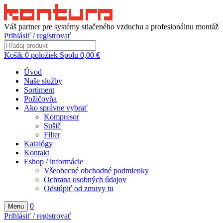
Váš partner pre systémy stlačeného vzduchu a profesionálnu montáž
Prihlásiť / registrovať
Košík
0
položiek
Spolu
0,00
€
Úvod
Naše služby
Sortiment
Požičovňa
Ako správne vybrať
Kompresor
Sušič
Filter
Katalógy
Kontakt
Eshop / informácie
Všeobecné obchodné podmienky
Ochrana osobných údajov
Odstúpiť od zmuvy tu
0
Menu
Prihlásiť / registrovať