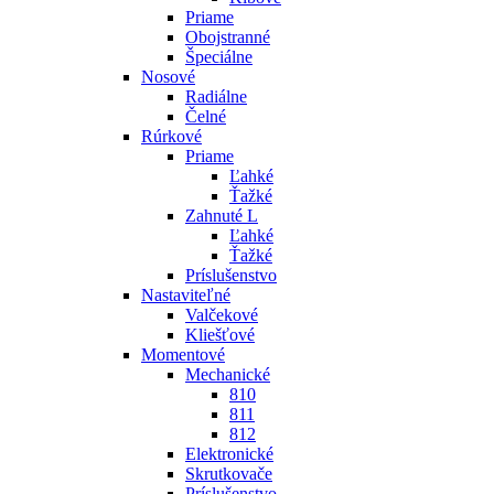
Priame
Obojstranné
Špeciálne
Nosové
Radiálne
Čelné
Rúrkové
Priame
Ľahké
Ťažké
Zahnuté L
Ľahké
Ťažké
Príslušenstvo
Nastaviteľné
Valčekové
Kliešťové
Momentové
Mechanické
810
811
812
Elektronické
Skrutkovače
Príslušenstvo