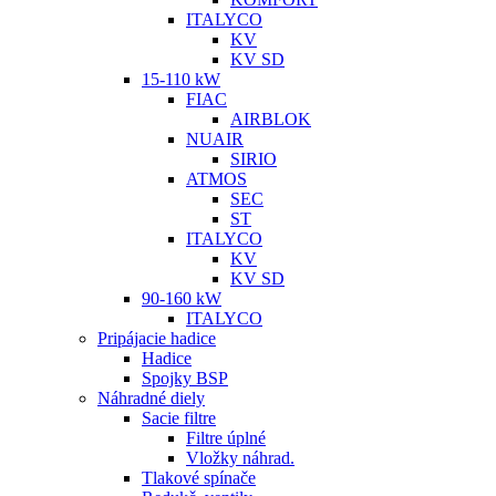
ITALYCO
KV
KV SD
15-110 kW
FIAC
AIRBLOK
NUAIR
SIRIO
ATMOS
SEC
ST
ITALYCO
KV
KV SD
90-160 kW
ITALYCO
Pripájacie hadice
Hadice
Spojky BSP
Náhradné diely
Sacie filtre
Filtre úplné
Vložky náhrad.
Tlakové spínače