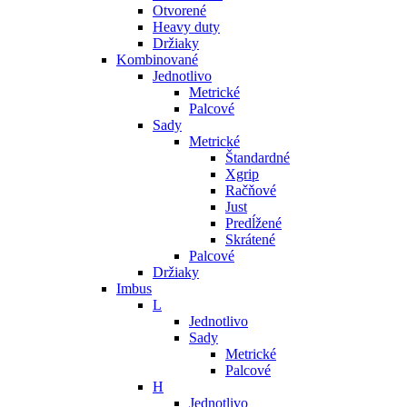
Otvorené
Heavy duty
Držiaky
Kombinované
Jednotlivo
Metrické
Palcové
Sady
Metrické
Štandardné
Xgrip
Račňové
Just
Predĺžené
Skrátené
Palcové
Držiaky
Imbus
L
Jednotlivo
Sady
Metrické
Palcové
H
Jednotlivo