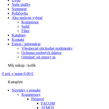
Úvod
Naše služby
Sortiment
Požičovňa
Ako správne vybrať
Kompresor
Sušič
Filter
Katalógy
Kontakt
Eshop / informácie
Všeobecné obchodné podmienky
Ochrana osobných údajov
Odstúpiť od zmuvy tu
Môj nákup / košík
0
pol. v sume
0,00
€
Kategórie
Novinky v ponuke
Kompresory
Piestové
FACOM
ATMOS