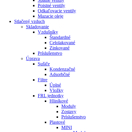
Spätné ventily
Poistné ventily
Odkaľovacie ventily
Mazacie oleje
Stlačený vzduch
Skladovanie
Vzdušníky
Štandardné
Celolakované
Zinkované
Príslušenstvo
Úprava
Sušiče
Kondenzačné
Adsorbčné
Filtre
Úplné
Vložky
FRL jednotky
Hliníkové
Moduly
Zostavy
Príslušenstvo
Plastové
MINI