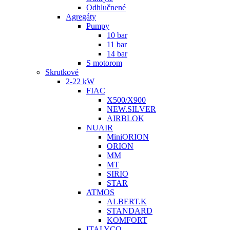
Odhlučnené
Agregáty
Pumpy
10 bar
11 bar
14 bar
S motorom
Skrutkové
2-22 kW
FIAC
X500/X900
NEW.SILVER
AIRBLOK
NUAIR
MiniORION
ORION
MM
MT
SIRIO
STAR
ATMOS
ALBERT.K
STANDARD
KOMFORT
ITALYCO