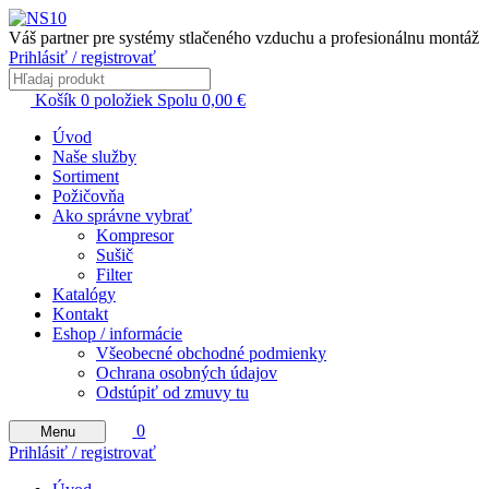
Váš partner pre systémy stlačeného vzduchu a profesionálnu montáž
Prihlásiť / registrovať
Košík
0
položiek
Spolu
0,00
€
Úvod
Naše služby
Sortiment
Požičovňa
Ako správne vybrať
Kompresor
Sušič
Filter
Katalógy
Kontakt
Eshop / informácie
Všeobecné obchodné podmienky
Ochrana osobných údajov
Odstúpiť od zmuvy tu
0
Menu
Prihlásiť / registrovať