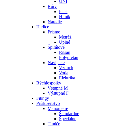
UNI
Rúry
Plast
Hliník
Náradie
Hadice
Priame
Metráž
Úplné
Špirálové
Rilsan
Polyuretan
Navíjacie
Vzduch
Voda
Elektrika
Rýchlospojky
Vstupné M
Výstupné F
Fitingy
Príslušenstvo
Manometre
Štandardné
Špeciálne
Tlmiče