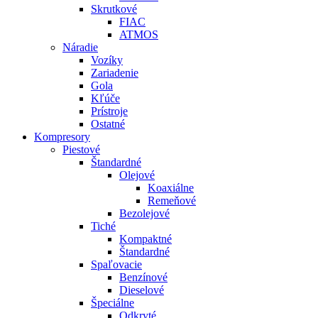
Skrutkové
FIAC
ATMOS
Náradie
Vozíky
Zariadenie
Gola
Kľúče
Prístroje
Ostatné
Kompresory
Piestové
Štandardné
Olejové
Koaxiálne
Remeňové
Bezolejové
Tiché
Kompaktné
Štandardné
Spaľovacie
Benzínové
Dieselové
Špeciálne
Odkryté