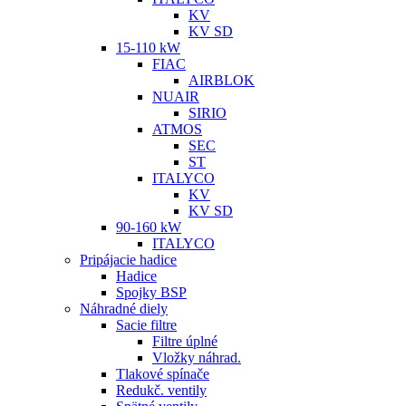
KV
KV SD
15-110 kW
FIAC
AIRBLOK
NUAIR
SIRIO
ATMOS
SEC
ST
ITALYCO
KV
KV SD
90-160 kW
ITALYCO
Pripájacie hadice
Hadice
Spojky BSP
Náhradné diely
Sacie filtre
Filtre úplné
Vložky náhrad.
Tlakové spínače
Redukč. ventily