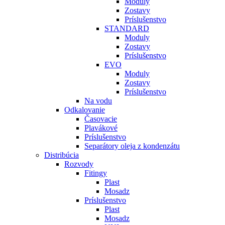
Moduly
Zostavy
Príslušenstvo
STANDARD
Moduly
Zostavy
Príslušenstvo
EVO
Moduly
Zostavy
Príslušenstvo
Na vodu
Odkalovanie
Časovacie
Plavákové
Príslušenstvo
Separátory oleja z kondenzátu
Distribúcia
Rozvody
Fitingy
Plast
Mosadz
Príslušenstvo
Plast
Mosadz