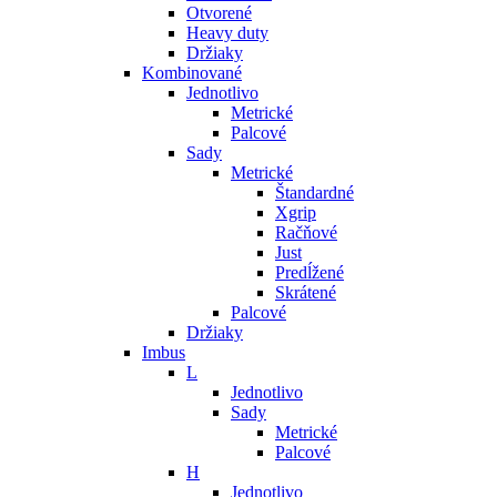
Otvorené
Heavy duty
Držiaky
Kombinované
Jednotlivo
Metrické
Palcové
Sady
Metrické
Štandardné
Xgrip
Račňové
Just
Predĺžené
Skrátené
Palcové
Držiaky
Imbus
L
Jednotlivo
Sady
Metrické
Palcové
H
Jednotlivo