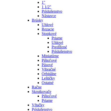
1"
1 1/2"
Príslušenstvo
Nástavce
Brúsky
Uhlové
Rezacie
Stopkové
Priame
Uhlové
Predĺžené
Príslušenstvo
Miniatúrne
Pištoľové
Pásové
Vibračné
Orbitálne
Leštičky
Ostatné
Račne
Skrutkovače
Pištoľové
Priame
Vŕtačky
Príslušenstvo