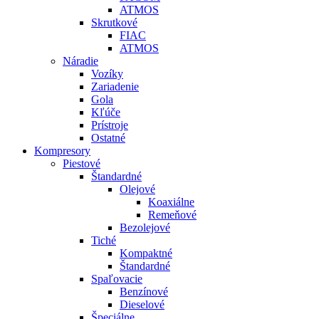
ATMOS
Skrutkové
FIAC
ATMOS
Náradie
Vozíky
Zariadenie
Gola
Kľúče
Prístroje
Ostatné
Kompresory
Piestové
Štandardné
Olejové
Koaxiálne
Remeňové
Bezolejové
Tiché
Kompaktné
Štandardné
Spaľovacie
Benzínové
Dieselové
Špeciálne