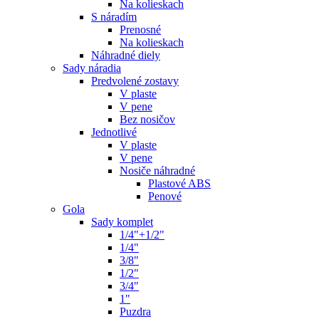
Na kolieskach
S náradím
Prenosné
Na kolieskach
Náhradné diely
Sady náradia
Predvolené zostavy
V plaste
V pene
Bez nosičov
Jednotlivé
V plaste
V pene
Nosiče náhradné
Plastové ABS
Penové
Gola
Sady komplet
1/4"+1/2"
1/4"
3/8"
1/2"
3/4"
1"
Puzdra