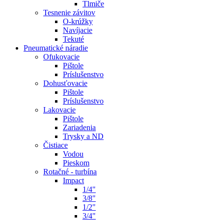
Tlmiče
Tesnenie závitov
O-krúžky
Navíjacie
Tekuté
Pneumatické náradie
Ofukovacie
Pištole
Príslušenstvo
Dohusťovacie
Pištole
Príslušenstvo
Lakovacie
Pištole
Zariadenia
Trysky a ND
Čistiace
Vodou
Pieskom
Rotačné - turbína
Impact
1/4"
3/8"
1/2"
3/4"