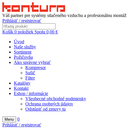
Váš partner pre systémy stlačeného vzduchu a profesionálnu montáž
Prihlásiť / registrovať
Košík
0
položiek
Spolu
0,00
€
Úvod
Naše služby
Sortiment
Požičovňa
Ako správne vybrať
Kompresor
Sušič
Filter
Katalógy
Kontakt
Eshop / informácie
Všeobecné obchodné podmienky
Ochrana osobných údajov
Odstúpiť od zmuvy tu
0
Menu
Prihlásiť / registrovať