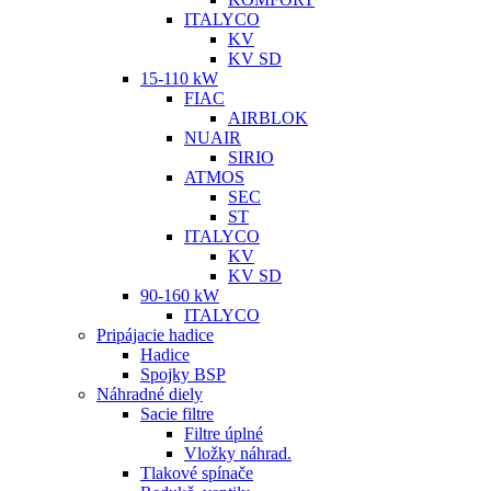
ITALYCO
KV
KV SD
15-110 kW
FIAC
AIRBLOK
NUAIR
SIRIO
ATMOS
SEC
ST
ITALYCO
KV
KV SD
90-160 kW
ITALYCO
Pripájacie hadice
Hadice
Spojky BSP
Náhradné diely
Sacie filtre
Filtre úplné
Vložky náhrad.
Tlakové spínače