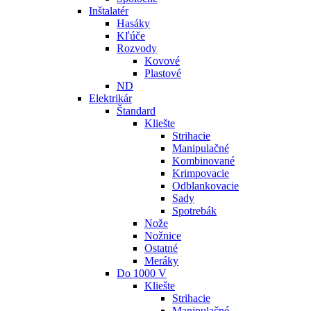
Inštalatér
Hasáky
Kľúče
Rozvody
Kovové
Plastové
ND
Elektrikár
Štandard
Kliešte
Strihacie
Manipulačné
Kombinované
Krimpovacie
Odblankovacie
Sady
Spotrebák
Nože
Nožnice
Ostatné
Meráky
Do 1000 V
Kliešte
Strihacie
Manipulačné