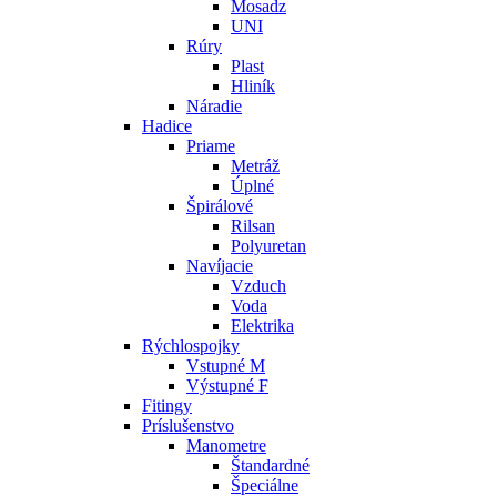
Mosadz
UNI
Rúry
Plast
Hliník
Náradie
Hadice
Priame
Metráž
Úplné
Špirálové
Rilsan
Polyuretan
Navíjacie
Vzduch
Voda
Elektrika
Rýchlospojky
Vstupné M
Výstupné F
Fitingy
Príslušenstvo
Manometre
Štandardné
Špeciálne