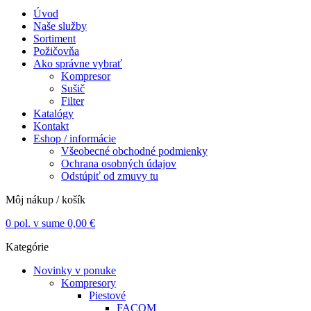
Úvod
Naše služby
Sortiment
Požičovňa
Ako správne vybrať
Kompresor
Sušič
Filter
Katalógy
Kontakt
Eshop / informácie
Všeobecné obchodné podmienky
Ochrana osobných údajov
Odstúpiť od zmuvy tu
Môj nákup / košík
0
pol. v sume
0,00
€
Kategórie
Novinky v ponuke
Kompresory
Piestové
FACOM