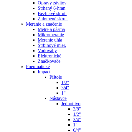
Opravy závitov
Strhaný 6-hran
Bezhlavé skrut.
Zalomené skrut.
Meranie a značenie
Metre a pásma
Mikromeranie
Meranie uhla
Štrbinové mier.
Vodováhy
Elektronické
Značkovače
Pneumatické
Impact
Pištole
1/2"
3/4"
1"
Nástavce
Jednotlivo
3/8"
1/2"
3/4"
1"
6/4"