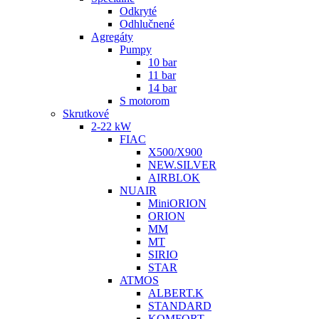
Odkryté
Odhlučnené
Agregáty
Pumpy
10 bar
11 bar
14 bar
S motorom
Skrutkové
2-22 kW
FIAC
X500/X900
NEW.SILVER
AIRBLOK
NUAIR
MiniORION
ORION
MM
MT
SIRIO
STAR
ATMOS
ALBERT.K
STANDARD
KOMFORT