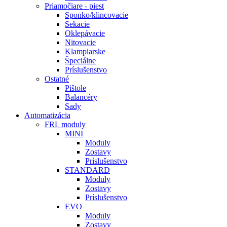
Priamočiare - piest
Sponko/klincovacie
Sekacie
Oklepávacie
Nitovacie
Klampiarske
Špeciálne
Príslušenstvo
Ostatné
Pištole
Balancéry
Sady
Automatizácia
FRL moduly
MINI
Moduly
Zostavy
Príslušenstvo
STANDARD
Moduly
Zostavy
Príslušenstvo
EVO
Moduly
Zostavy