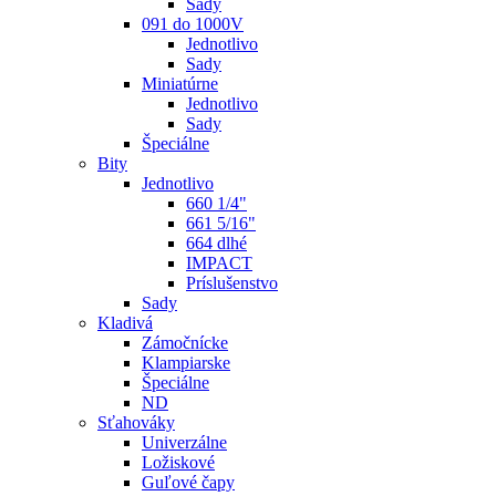
Sady
091 do 1000V
Jednotlivo
Sady
Miniatúrne
Jednotlivo
Sady
Špeciálne
Bity
Jednotlivo
660 1/4"
661 5/16"
664 dlhé
IMPACT
Príslušenstvo
Sady
Kladivá
Zámočnícke
Klampiarske
Špeciálne
ND
Sťahováky
Univerzálne
Ložiskové
Guľové čapy