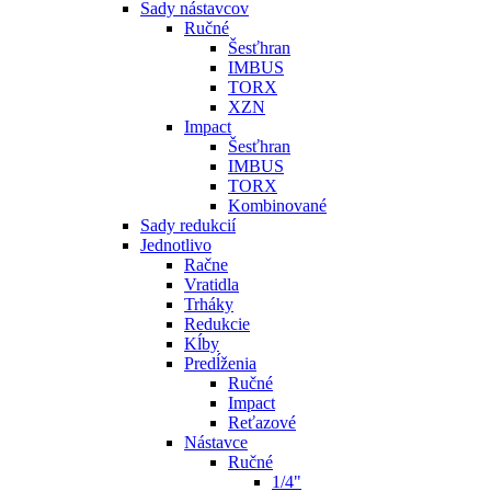
Sady nástavcov
Ručné
Šesťhran
IMBUS
TORX
XZN
Impact
Šesťhran
IMBUS
TORX
Kombinované
Sady redukcií
Jednotlivo
Račne
Vratidla
Trháky
Redukcie
Kĺby
Predĺženia
Ručné
Impact
Reťazové
Nástavce
Ručné
1/4"