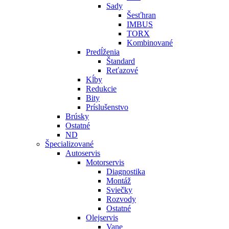
Sady
Šesťhran
IMBUS
TORX
Kombinované
Predĺženia
Štandard
Reťazové
Kĺby
Redukcie
Bity
Príslušenstvo
Brúsky
Ostatné
ND
Špecializované
Autoservis
Motorservis
Diagnostika
Montáž
Sviečky
Rozvody
Ostatné
Olejservis
Vane