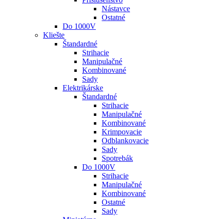
Nástavce
Ostatné
Do 1000V
Kliešte
Štandardné
Strihacie
Manipulačné
Kombinované
Sady
Elektrikárske
Štandardné
Strihacie
Manipulačné
Kombinované
Krimpovacie
Odblankovacie
Sady
Spotrebák
Do 1000V
Strihacie
Manipulačné
Kombinované
Ostatné
Sady