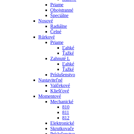
Priame
Obojstranné
Špeciálne
Nosové
Radiálne
Čelné
Rúrkové
Priame
Ľahké
Ťažké
Zahnuté L
Ľahké
Ťažké
Príslušenstvo
Nastaviteľné
Valčekové
Kliešťové
Momentové
Mechanické
810
811
812
Elektronické
Skrutkovače
Príslušenstvo