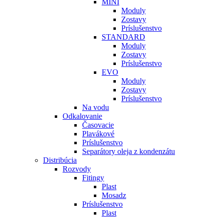
MINI
Moduly
Zostavy
Príslušenstvo
STANDARD
Moduly
Zostavy
Príslušenstvo
EVO
Moduly
Zostavy
Príslušenstvo
Na vodu
Odkalovanie
Časovacie
Plavákové
Príslušenstvo
Separátory oleja z kondenzátu
Distribúcia
Rozvody
Fitingy
Plast
Mosadz
Príslušenstvo
Plast