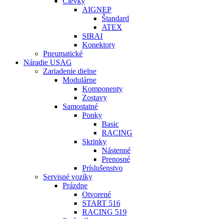
Cievky
AIGNEP
Štandard
ATEX
SIRAI
Konektory
Pneumatické
Náradie USAG
Zariadenie dielne
Modulárne
Komponenty
Zostavy
Samostatné
Ponky
Basic
RACING
Skrinky
Nástenné
Prenosné
Príslušenstvo
Servisné vozíky
Prázdne
Otvorené
START 516
RACING 519