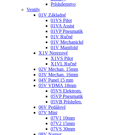
Príslušenstvo
Ventily
01V Základné
01VS Pilot
01VA Assist
01VP Pneumatik
01V Ručné
01V Mechanické
01V Manifold
X1V Nerezové
X1VS Pilot
X1VL Ručné
02V Mechan. 15mm
03V Mechan. 16mm
04V Panel 15 mm
05V VDMA 18mm
05VS Elektrom.
05VP Pneumatik
05VB Príslušen.
06V Pedálové
07V Mini
07V1 10mm
07V2 15mm
07VS 30mm
08V Namur