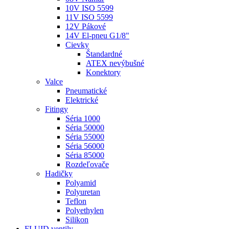
10V ISO 5599
11V ISO 5599
12V Pákové
14V El-pneu G1/8"
Cievky
Štandardné
ATEX nevýbušné
Konektory
Valce
Pneumatické
Elektrické
Fitingy
Séria 1000
Séria 50000
Séria 55000
Séria 56000
Séria 85000
Rozdeľovače
Hadičky
Polyamid
Polyuretan
Teflon
Polyethylen
Silikon
FLUID ventily