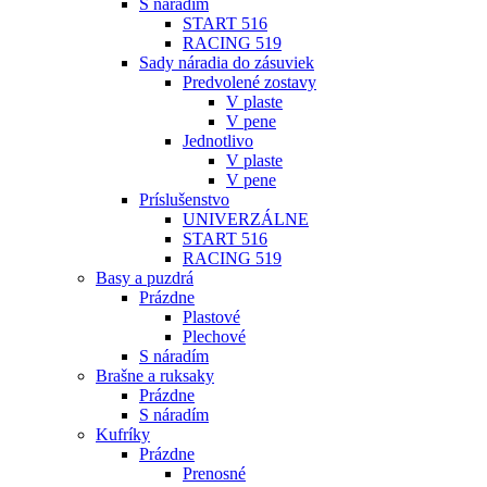
S náradím
START 516
RACING 519
Sady náradia do zásuviek
Predvolené zostavy
V plaste
V pene
Jednotlivo
V plaste
V pene
Príslušenstvo
UNIVERZÁLNE
START 516
RACING 519
Basy a puzdrá
Prázdne
Plastové
Plechové
S náradím
Brašne a ruksaky
Prázdne
S náradím
Kufríky
Prázdne
Prenosné