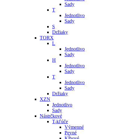
Sady
T
Jednotlivo
Sady
S
Držiaky
TORX
L
Jednotlivo
Sady
H
Jednotlivo
Sady
T
Jednotlivo
Sady
Držiaky
XZN
Jednotlivo
Sady
Nástrčkové
T-kľúče
Výmenné
Pevné
Kĺbové