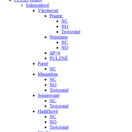
Solenoidové
Všeobecné
Priame
NC
NO
Trojcestné
Nepriame
NC
NO
ΔP=0
PULZNÉ
Parné
NC
Miniatúrne
NC
NO
Trojcestné
Separované
NC
Trojcestné
Hadičkové
NC
NO
Trojcestné