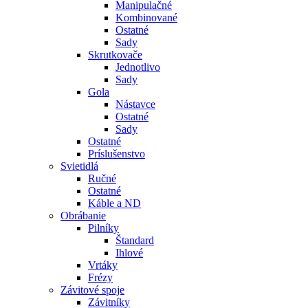
Manipulačné
Kombinované
Ostatné
Sady
Skrutkovače
Jednotlivo
Sady
Gola
Nástavce
Ostatné
Sady
Ostatné
Príslušenstvo
Svietidlá
Ručné
Ostatné
Káble a ND
Obrábanie
Pilníky
Štandard
Ihlové
Vrtáky
Frézy
Závitové spoje
Závitníky