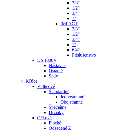
3/8"
1/2"
3/4"
1"
IMPACT
3/8"
1/2"
3/4"
1"
6/4"
Príslušenstvo
Do 1000V
Nástavce
Ostatné
Sady
Kľúče
Vidlicové
Štandardné
Jednostranné
Obojstranné
Špeciálne
Držiaky
Očkové
Ploché
Odsadené Z