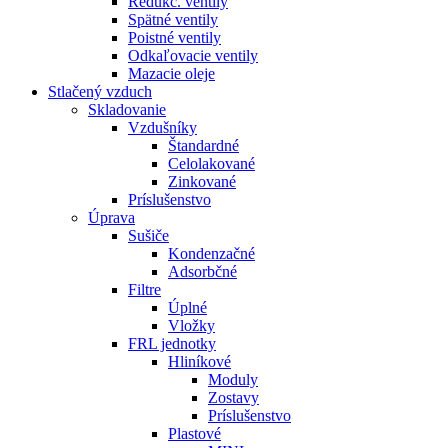
Redukč. ventily
Spätné ventily
Poistné ventily
Odkaľovacie ventily
Mazacie oleje
Stlačený vzduch
Skladovanie
Vzdušníky
Štandardné
Celolakované
Zinkované
Príslušenstvo
Úprava
Sušiče
Kondenzačné
Adsorbčné
Filtre
Úplné
Vložky
FRL jednotky
Hliníkové
Moduly
Zostavy
Príslušenstvo
Plastové