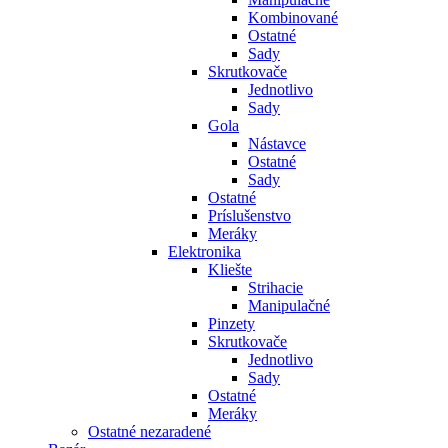
Kombinované
Ostatné
Sady
Skrutkovače
Jednotlivo
Sady
Gola
Nástavce
Ostatné
Sady
Ostatné
Príslušenstvo
Meráky
Elektronika
Kliešte
Strihacie
Manipulačné
Pinzety
Skrutkovače
Jednotlivo
Sady
Ostatné
Meráky
Ostatné nezaradené