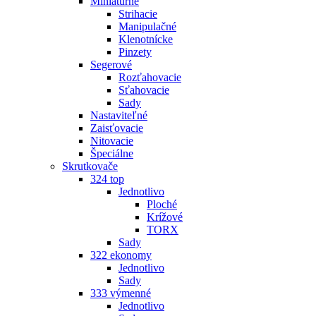
Miniatúrne
Strihacie
Manipulačné
Klenotnícke
Pinzety
Segerové
Rozťahovacie
Sťahovacie
Sady
Nastaviteľné
Zaisťovacie
Nitovacie
Špeciálne
Skrutkovače
324 top
Jednotlivo
Ploché
Krížové
TORX
Sady
322 ekonomy
Jednotlivo
Sady
333 výmenné
Jednotlivo