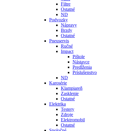
Filtre
Ostatné
ND
Podvozky
Nápravy
Brzdy
Ostatné
Pneuservis
Ručné
Impact
Pištole
Nástavce
Predĺženia
Príslušenstvo
ND
Karosérie
Klampiareň
Zasklenie
Ostatné
Elektrika
Testery
Zdroje
Elektromobil
Ostatné
Spoločné