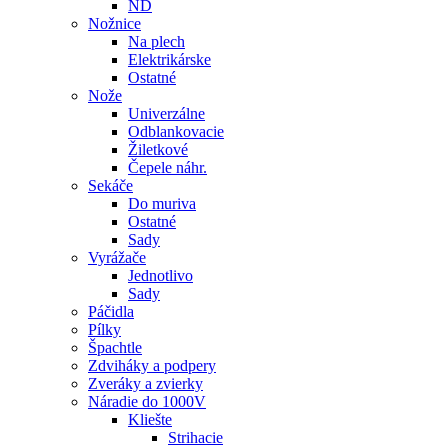
ND
Nožnice
Na plech
Elektrikárske
Ostatné
Nože
Univerzálne
Odblankovacie
Žiletkové
Čepele náhr.
Sekáče
Do muriva
Ostatné
Sady
Vyrážače
Jednotlivo
Sady
Páčidla
Pílky
Špachtle
Zdviháky a podpery
Zveráky a zvierky
Náradie do 1000V
Kliešte
Strihacie