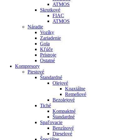
ATMOS
Skrutkové
FIAC
ATMOS
Náradie
Vozíky
Zariadenie
Gola
Kľúče
Prístroje
Ostatné
Kompresory
Piestové
Štandardné
Olejové
Koaxiálne
Remeňové
Bezolejové
Tiché
Kompaktné
Štandardné
Spaľovacie
Benzínové
Dieselové
Špeciálne