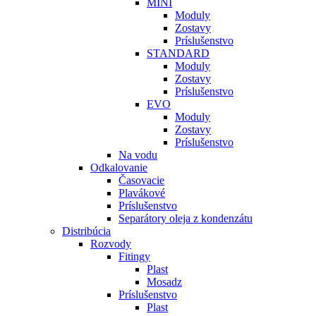
MINI
Moduly
Zostavy
Príslušenstvo
STANDARD
Moduly
Zostavy
Príslušenstvo
EVO
Moduly
Zostavy
Príslušenstvo
Na vodu
Odkalovanie
Časovacie
Plavákové
Príslušenstvo
Separátory oleja z kondenzátu
Distribúcia
Rozvody
Fitingy
Plast
Mosadz
Príslušenstvo
Plast