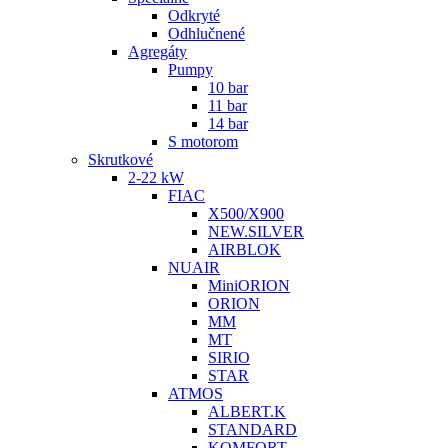
Odkryté
Odhlučnené
Agregáty
Pumpy
10 bar
11 bar
14 bar
S motorom
Skrutkové
2-22 kW
FIAC
X500/X900
NEW.SILVER
AIRBLOK
NUAIR
MiniORION
ORION
MM
MT
SIRIO
STAR
ATMOS
ALBERT.K
STANDARD
KOMFORT