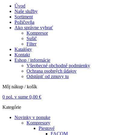
Úvod
Naše služby
Sortiment
Požičovňa
Ako správne vybrať
Kompresor
Sušič
Filter
Katalógy
Kontakt
Eshop / informácie
Všeobecné obchodné podmienky
Ochrana osobných údajov
Odstúpiť od zmuvy tu
Môj nákup / košík
0
pol. v sume
0,00
€
Kategórie
Novinky v ponuke
Kompresory
Piestové
FACOM