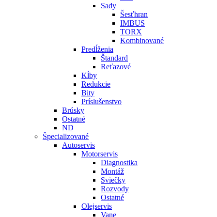
Sady
Šesťhran
IMBUS
TORX
Kombinované
Predĺženia
Štandard
Reťazové
Kĺby
Redukcie
Bity
Príslušenstvo
Brúsky
Ostatné
ND
Špecializované
Autoservis
Motorservis
Diagnostika
Montáž
Sviečky
Rozvody
Ostatné
Olejservis
Vane