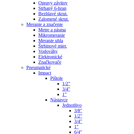
Opravy závitov
Strhaný 6-hran
Bezhlavé skrut.
Zalomené skrut.
Meranie a značenie
Metre a pásma
Mikromeranie
Meranie uhla
Štrbinové mier.
Vodováhy
Elektronické
Značkovače
Pneumatické
Impact
Pištole
1/2"
3/4"
1"
Nástavce
Jednotlivo
3/8"
1/2"
3/4"
1"
6/4"