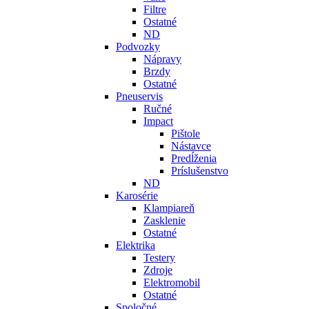
Filtre
Ostatné
ND
Podvozky
Nápravy
Brzdy
Ostatné
Pneuservis
Ručné
Impact
Pištole
Nástavce
Predĺženia
Príslušenstvo
ND
Karosérie
Klampiareň
Zasklenie
Ostatné
Elektrika
Testery
Zdroje
Elektromobil
Ostatné
Spoločné