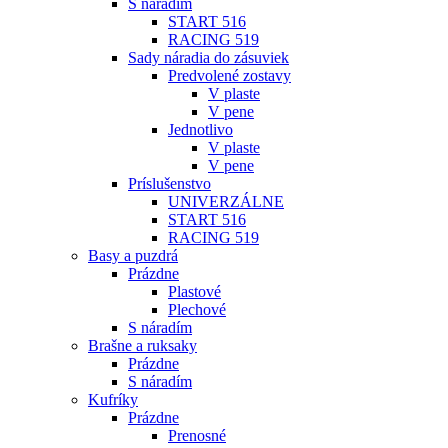
S náradím
START 516
RACING 519
Sady náradia do zásuviek
Predvolené zostavy
V plaste
V pene
Jednotlivo
V plaste
V pene
Príslušenstvo
UNIVERZÁLNE
START 516
RACING 519
Basy a puzdrá
Prázdne
Plastové
Plechové
S náradím
Brašne a ruksaky
Prázdne
S náradím
Kufríky
Prázdne
Prenosné