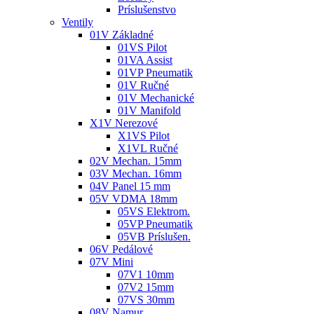
Príslušenstvo
Ventily
01V Základné
01VS Pilot
01VA Assist
01VP Pneumatik
01V Ručné
01V Mechanické
01V Manifold
X1V Nerezové
X1VS Pilot
X1VL Ručné
02V Mechan. 15mm
03V Mechan. 16mm
04V Panel 15 mm
05V VDMA 18mm
05VS Elektrom.
05VP Pneumatik
05VB Príslušen.
06V Pedálové
07V Mini
07V1 10mm
07V2 15mm
07VS 30mm
08V Namur