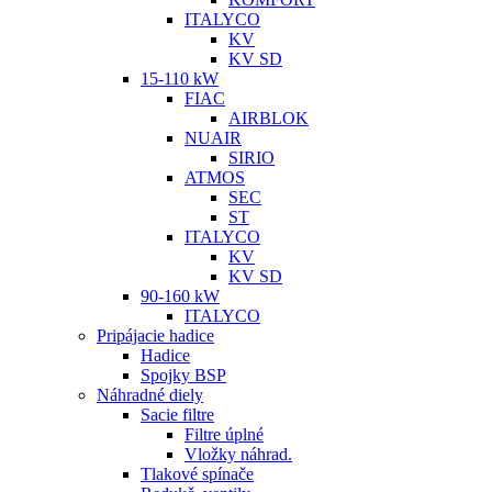
ITALYCO
KV
KV SD
15-110 kW
FIAC
AIRBLOK
NUAIR
SIRIO
ATMOS
SEC
ST
ITALYCO
KV
KV SD
90-160 kW
ITALYCO
Pripájacie hadice
Hadice
Spojky BSP
Náhradné diely
Sacie filtre
Filtre úplné
Vložky náhrad.
Tlakové spínače