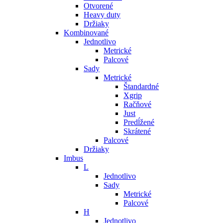
Otvorené
Heavy duty
Držiaky
Kombinované
Jednotlivo
Metrické
Palcové
Sady
Metrické
Štandardné
Xgrip
Račňové
Just
Predĺžené
Skrátené
Palcové
Držiaky
Imbus
L
Jednotlivo
Sady
Metrické
Palcové
H
Jednotlivo