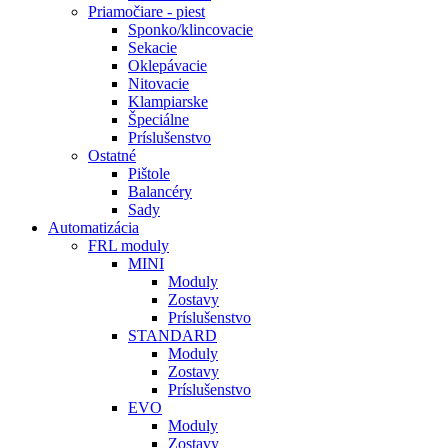
Priamočiare - piest
Sponko/klincovacie
Sekacie
Oklepávacie
Nitovacie
Klampiarske
Špeciálne
Príslušenstvo
Ostatné
Pištole
Balancéry
Sady
Automatizácia
FRL moduly
MINI
Moduly
Zostavy
Príslušenstvo
STANDARD
Moduly
Zostavy
Príslušenstvo
EVO
Moduly
Zostavy