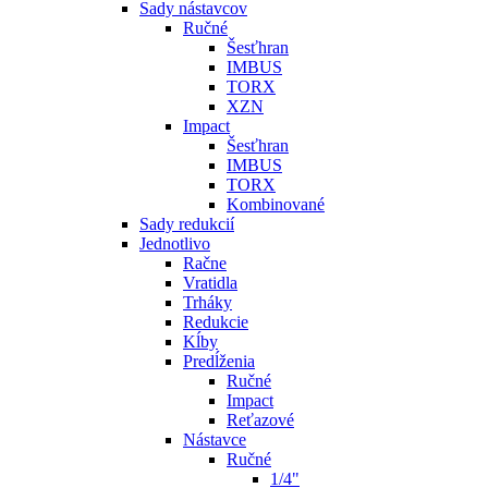
Sady nástavcov
Ručné
Šesťhran
IMBUS
TORX
XZN
Impact
Šesťhran
IMBUS
TORX
Kombinované
Sady redukcií
Jednotlivo
Račne
Vratidla
Trháky
Redukcie
Kĺby
Predĺženia
Ručné
Impact
Reťazové
Nástavce
Ručné
1/4"