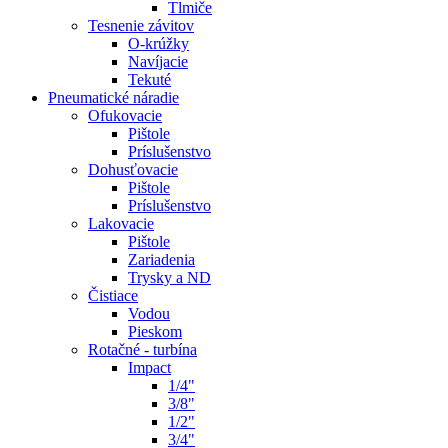
Tlmiče
Tesnenie závitov
O-krúžky
Navíjacie
Tekuté
Pneumatické náradie
Ofukovacie
Pištole
Príslušenstvo
Dohusťovacie
Pištole
Príslušenstvo
Lakovacie
Pištole
Zariadenia
Trysky a ND
Čistiace
Vodou
Pieskom
Rotačné - turbína
Impact
1/4"
3/8"
1/2"
3/4"