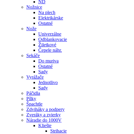
ND
Nožnice
Na plech
Elektrikárske
Ostatné
Nože
Univerzálne
Odblankovacie
Žiletkové
Čepele náhr.
Sekáče
Do muriva
Ostatné
Sady
Vyrážače
Jednotlivo
Sady
Páčidla
Pílky
Špachtle
Zdviháky a podpery
Zveráky a zvierky
Náradie do 1000V
Kliešte
Strihacie