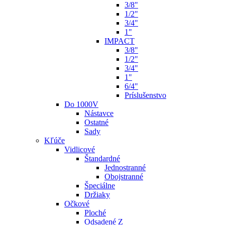
3/8"
1/2"
3/4"
1"
IMPACT
3/8"
1/2"
3/4"
1"
6/4"
Príslušenstvo
Do 1000V
Nástavce
Ostatné
Sady
Kľúče
Vidlicové
Štandardné
Jednostranné
Obojstranné
Špeciálne
Držiaky
Očkové
Ploché
Odsadené Z