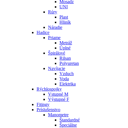
Mosadz
UNI
Rúry
Plast
Hliník
Náradie
Hadice
Priame
Metráž
Úplné
Špirálové
Rilsan
Polyuretan
Navíjacie
Vzduch
Voda
Elektrika
Rýchlospojky
Vstupné M
Výstupné F
Fitingy
Príslušenstvo
Manometre
Štandardné
Špeciálne