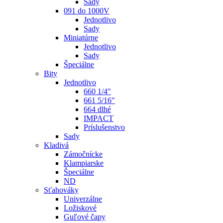
Sady
091 do 1000V
Jednotlivo
Sady
Miniatúrne
Jednotlivo
Sady
Špeciálne
Bity
Jednotlivo
660 1/4"
661 5/16"
664 dlhé
IMPACT
Príslušenstvo
Sady
Kladivá
Zámočnícke
Klampiarske
Špeciálne
ND
Sťahováky
Univerzálne
Ložiskové
Guľové čapy