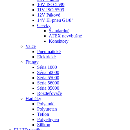
10V ISO 5599
11V ISO 5599
12V Pákové
14V El-pneu G1/8"
Cievky
Štandardné
ATEX nevýbušné
Konektory
Valce
Pneumatické
Elektrické
Fitingy
Séria 1000
Séria 50000
Séria 55000
Séria 56000
Séria 85000
Rozdeľovače
Hadičky
Polyamid
Polyuretan
Teflon
Polyethylen
Silikon
FLUID ventily