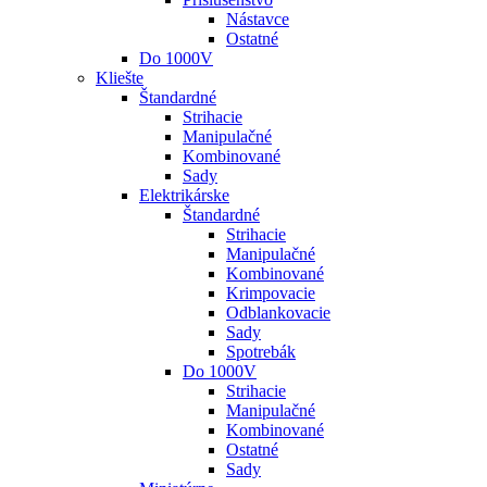
Nástavce
Ostatné
Do 1000V
Kliešte
Štandardné
Strihacie
Manipulačné
Kombinované
Sady
Elektrikárske
Štandardné
Strihacie
Manipulačné
Kombinované
Krimpovacie
Odblankovacie
Sady
Spotrebák
Do 1000V
Strihacie
Manipulačné
Kombinované
Ostatné
Sady