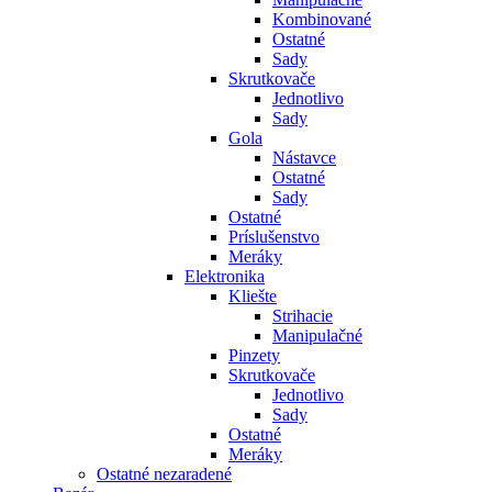
Kombinované
Ostatné
Sady
Skrutkovače
Jednotlivo
Sady
Gola
Nástavce
Ostatné
Sady
Ostatné
Príslušenstvo
Meráky
Elektronika
Kliešte
Strihacie
Manipulačné
Pinzety
Skrutkovače
Jednotlivo
Sady
Ostatné
Meráky
Ostatné nezaradené