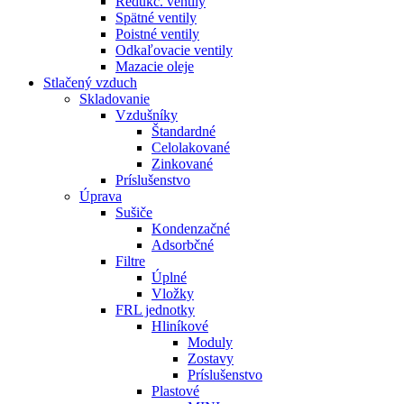
Redukč. ventily
Spätné ventily
Poistné ventily
Odkaľovacie ventily
Mazacie oleje
Stlačený vzduch
Skladovanie
Vzdušníky
Štandardné
Celolakované
Zinkované
Príslušenstvo
Úprava
Sušiče
Kondenzačné
Adsorbčné
Filtre
Úplné
Vložky
FRL jednotky
Hliníkové
Moduly
Zostavy
Príslušenstvo
Plastové