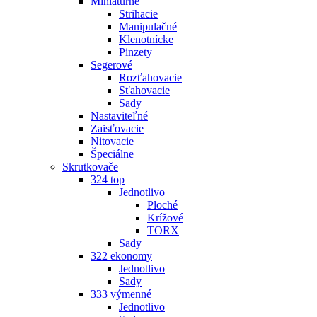
Miniatúrne
Strihacie
Manipulačné
Klenotnícke
Pinzety
Segerové
Rozťahovacie
Sťahovacie
Sady
Nastaviteľné
Zaisťovacie
Nitovacie
Špeciálne
Skrutkovače
324 top
Jednotlivo
Ploché
Krížové
TORX
Sady
322 ekonomy
Jednotlivo
Sady
333 výmenné
Jednotlivo