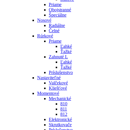
Priame
Obojstranné
Špeciálne
Nosové
Radiálne
Čelné
Rúrkové
Priame
Ľahké
Ťažké
Zahnuté L
Ľahké
Ťažké
Príslušenstvo
Nastaviteľné
Valčekové
Kliešťové
Momentové
Mechanické
810
811
812
Elektronické
Skrutkovače
Príslušenstvo