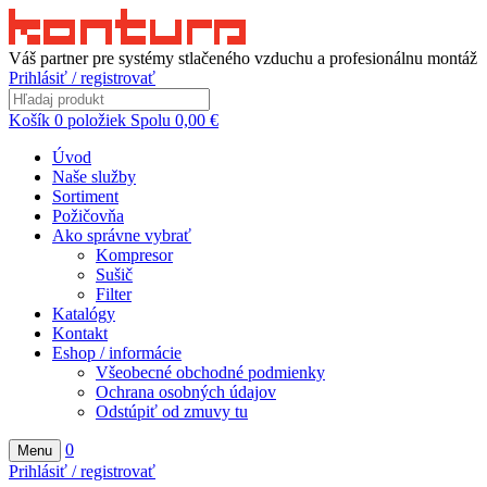
Váš partner pre systémy stlačeného vzduchu a profesionálnu montáž
Prihlásiť / registrovať
Košík
0
položiek
Spolu
0,00
€
Úvod
Naše služby
Sortiment
Požičovňa
Ako správne vybrať
Kompresor
Sušič
Filter
Katalógy
Kontakt
Eshop / informácie
Všeobecné obchodné podmienky
Ochrana osobných údajov
Odstúpiť od zmuvy tu
0
Menu
Prihlásiť / registrovať