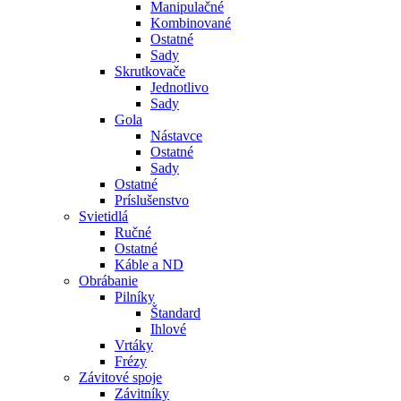
Manipulačné
Kombinované
Ostatné
Sady
Skrutkovače
Jednotlivo
Sady
Gola
Nástavce
Ostatné
Sady
Ostatné
Príslušenstvo
Svietidlá
Ručné
Ostatné
Káble a ND
Obrábanie
Pilníky
Štandard
Ihlové
Vrtáky
Frézy
Závitové spoje
Závitníky