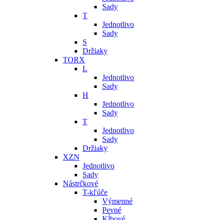
Sady
T
Jednotlivo
Sady
S
Držiaky
TORX
L
Jednotlivo
Sady
H
Jednotlivo
Sady
T
Jednotlivo
Sady
Držiaky
XZN
Jednotlivo
Sady
Nástrčkové
T-kľúče
Výmenné
Pevné
Kĺbové