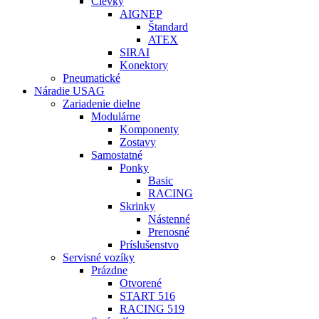
Cievky
AIGNEP
Štandard
ATEX
SIRAI
Konektory
Pneumatické
Náradie USAG
Zariadenie dielne
Modulárne
Komponenty
Zostavy
Samostatné
Ponky
Basic
RACING
Skrinky
Nástenné
Prenosné
Príslušenstvo
Servisné vozíky
Prázdne
Otvorené
START 516
RACING 519