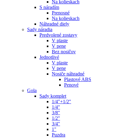
Na kolieskach
S náradím
Prenosné
Na kolieskach
Náhradné diely
Sady náradia
Predvolené zostavy
V plaste
V pene
Bez nosičov
Jednotlivé
V plaste
V pene
Nosiče náhradné
Plastové ABS
Penové
Gola
Sady komplet
1/4"+1/2"
1/4"
3/8"
1/2"
3/4"
1"
Puzdra