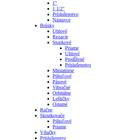
1"
1 1/2"
Príslušenstvo
Nástavce
Brúsky
Uhlové
Rezacie
Stopkové
Priame
Uhlové
Predĺžené
Príslušenstvo
Miniatúrne
Pištoľové
Pásové
Vibračné
Orbitálne
Leštičky
Ostatné
Račne
Skrutkovače
Pištoľové
Priame
Vŕtačky
Príslušenstvo