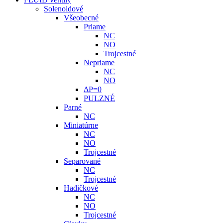
Solenoidové
Všeobecné
Priame
NC
NO
Trojcestné
Nepriame
NC
NO
ΔP=0
PULZNÉ
Parné
NC
Miniatúrne
NC
NO
Trojcestné
Separované
NC
Trojcestné
Hadičkové
NC
NO
Trojcestné