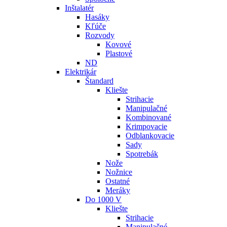
Inštalatér
Hasáky
Kľúče
Rozvody
Kovové
Plastové
ND
Elektrikár
Štandard
Kliešte
Strihacie
Manipulačné
Kombinované
Krimpovacie
Odblankovacie
Sady
Spotrebák
Nože
Nožnice
Ostatné
Meráky
Do 1000 V
Kliešte
Strihacie
Manipulačné