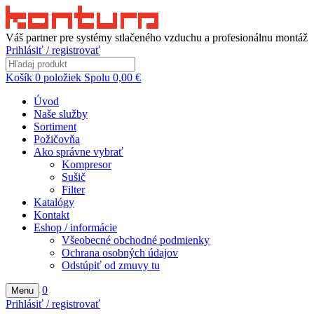
Váš partner pre systémy stlačeného vzduchu a profesionálnu montáž
Prihlásiť / registrovať
Košík
0
položiek
Spolu
0,00
€
Úvod
Naše služby
Sortiment
Požičovňa
Ako správne vybrať
Kompresor
Sušič
Filter
Katalógy
Kontakt
Eshop / informácie
Všeobecné obchodné podmienky
Ochrana osobných údajov
Odstúpiť od zmuvy tu
0
Menu
Prihlásiť / registrovať