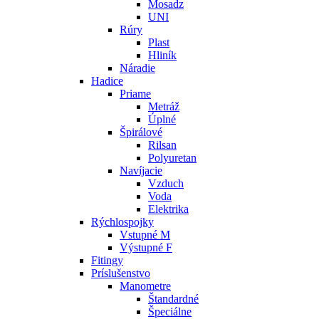
Mosadz
UNI
Rúry
Plast
Hliník
Náradie
Hadice
Priame
Metráž
Úplné
Špirálové
Rilsan
Polyuretan
Navíjacie
Vzduch
Voda
Elektrika
Rýchlospojky
Vstupné M
Výstupné F
Fitingy
Príslušenstvo
Manometre
Štandardné
Špeciálne