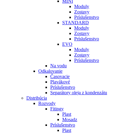
MINI
Moduly
Zostavy
Príslušenstvo
STANDARD
Moduly
Zostavy
Príslušenstvo
EVO
Moduly
Zostavy
Príslušenstvo
Na vodu
Odkalovanie
Časovacie
Plavákové
Príslušenstvo
Separátory oleja z kondenzátu
Distribúcia
Rozvody
Fitingy
Plast
Mosadz
Príslušenstvo
Plast