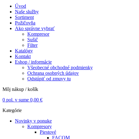
Úvod
Naše služby
Sortiment
Požičovňa
Ako správne vybrať
Kompresor
Sušič
Filter
Katalógy
Kontakt
Eshop / informácie
Všeobecné obchodné podmienky
Ochrana osobných údajov
Odstúpiť od zmuvy tu
Môj nákup / košík
0
pol. v sume
0,00
€
Kategórie
Novinky v ponuke
Kompresory
Piestové
FACOM