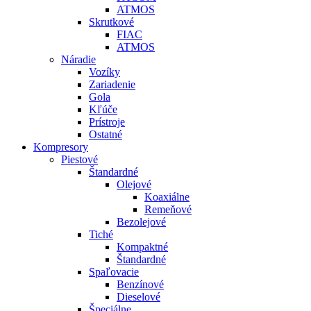
ATMOS
Skrutkové
FIAC
ATMOS
Náradie
Vozíky
Zariadenie
Gola
Kľúče
Prístroje
Ostatné
Kompresory
Piestové
Štandardné
Olejové
Koaxiálne
Remeňové
Bezolejové
Tiché
Kompaktné
Štandardné
Spaľovacie
Benzínové
Dieselové
Špeciálne