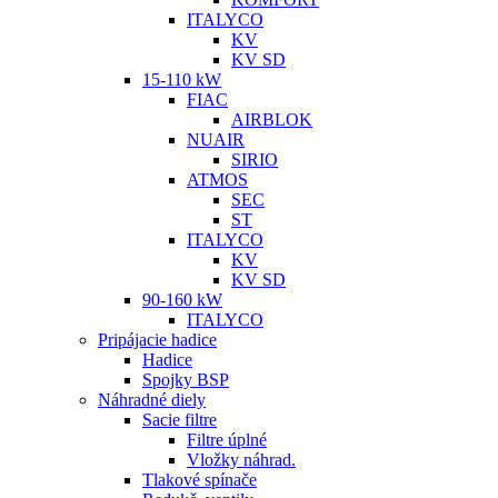
ITALYCO
KV
KV SD
15-110 kW
FIAC
AIRBLOK
NUAIR
SIRIO
ATMOS
SEC
ST
ITALYCO
KV
KV SD
90-160 kW
ITALYCO
Pripájacie hadice
Hadice
Spojky BSP
Náhradné diely
Sacie filtre
Filtre úplné
Vložky náhrad.
Tlakové spínače