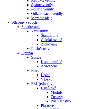
Redukč. ventily
Spätné ventily
Poistné ventily
Odkaľovacie ventily
Mazacie oleje
Stlačený vzduch
Skladovanie
Vzdušníky
Štandardné
Celolakované
Zinkované
Príslušenstvo
Úprava
Sušiče
Kondenzačné
Adsorbčné
Filtre
Úplné
Vložky
FRL jednotky
Hliníkové
Moduly
Zostavy
Príslušenstvo
Plastové