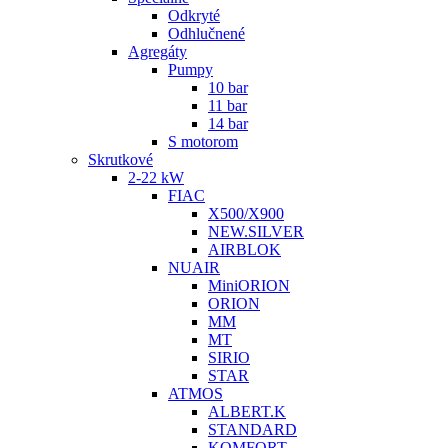
Odkryté
Odhlučnené
Agregáty
Pumpy
10 bar
11 bar
14 bar
S motorom
Skrutkové
2-22 kW
FIAC
X500/X900
NEW.SILVER
AIRBLOK
NUAIR
MiniORION
ORION
MM
MT
SIRIO
STAR
ATMOS
ALBERT.K
STANDARD
KOMFORT