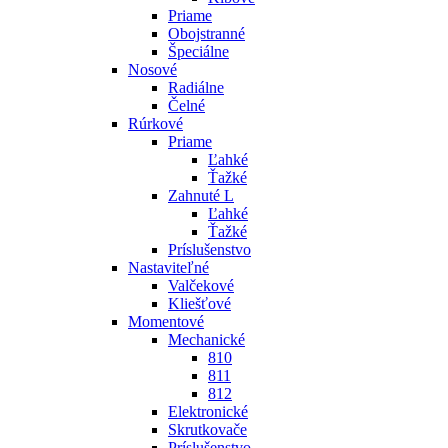
Priame
Obojstranné
Špeciálne
Nosové
Radiálne
Čelné
Rúrkové
Priame
Ľahké
Ťažké
Zahnuté L
Ľahké
Ťažké
Príslušenstvo
Nastaviteľné
Valčekové
Kliešťové
Momentové
Mechanické
810
811
812
Elektronické
Skrutkovače
Príslušenstvo