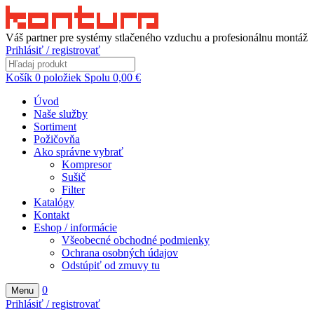
Váš partner pre systémy stlačeného vzduchu a profesionálnu montáž
Prihlásiť / registrovať
Košík
0
položiek
Spolu
0,00
€
Úvod
Naše služby
Sortiment
Požičovňa
Ako správne vybrať
Kompresor
Sušič
Filter
Katalógy
Kontakt
Eshop / informácie
Všeobecné obchodné podmienky
Ochrana osobných údajov
Odstúpiť od zmuvy tu
0
Menu
Prihlásiť / registrovať