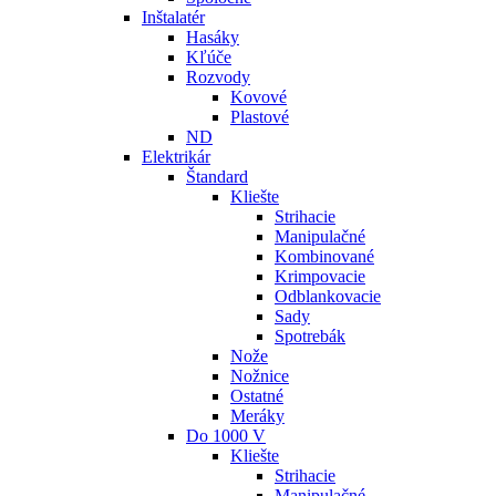
Inštalatér
Hasáky
Kľúče
Rozvody
Kovové
Plastové
ND
Elektrikár
Štandard
Kliešte
Strihacie
Manipulačné
Kombinované
Krimpovacie
Odblankovacie
Sady
Spotrebák
Nože
Nožnice
Ostatné
Meráky
Do 1000 V
Kliešte
Strihacie
Manipulačné