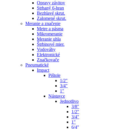
Opravy závitov
Strhaný 6-hran
Bezhlavé skrut.
Zalomené skrut.
Meranie a značenie
Metre a pásma
Mikromeranie
Meranie uhla
Štrbinové mier.
Vodováhy
Elektronické
Značkovače
Pneumatické
Impact
Pištole
1/2"
3/4"
1"
Nástavce
Jednotlivo
3/8"
1/2"
3/4"
1"
6/4"