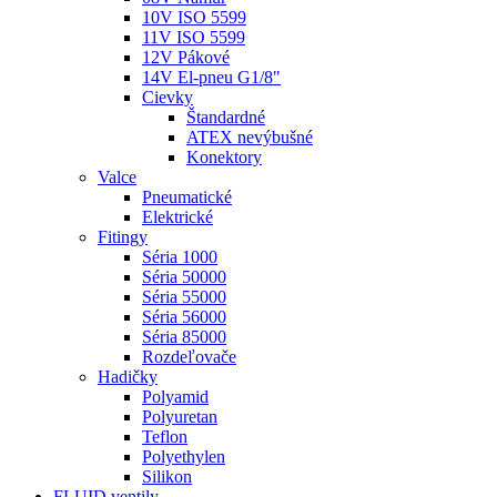
10V ISO 5599
11V ISO 5599
12V Pákové
14V El-pneu G1/8"
Cievky
Štandardné
ATEX nevýbušné
Konektory
Valce
Pneumatické
Elektrické
Fitingy
Séria 1000
Séria 50000
Séria 55000
Séria 56000
Séria 85000
Rozdeľovače
Hadičky
Polyamid
Polyuretan
Teflon
Polyethylen
Silikon
FLUID ventily