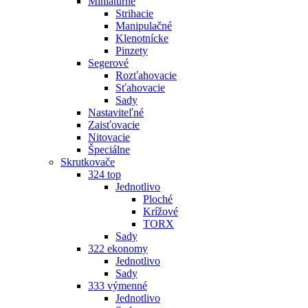
Miniatúrne
Strihacie
Manipulačné
Klenotnícke
Pinzety
Segerové
Rozťahovacie
Sťahovacie
Sady
Nastaviteľné
Zaisťovacie
Nitovacie
Špeciálne
Skrutkovače
324 top
Jednotlivo
Ploché
Krížové
TORX
Sady
322 ekonomy
Jednotlivo
Sady
333 výmenné
Jednotlivo