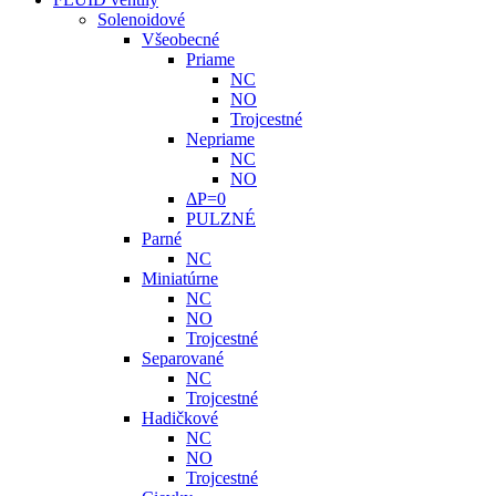
Solenoidové
Všeobecné
Priame
NC
NO
Trojcestné
Nepriame
NC
NO
ΔP=0
PULZNÉ
Parné
NC
Miniatúrne
NC
NO
Trojcestné
Separované
NC
Trojcestné
Hadičkové
NC
NO
Trojcestné