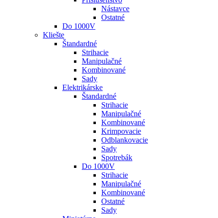
Nástavce
Ostatné
Do 1000V
Kliešte
Štandardné
Strihacie
Manipulačné
Kombinované
Sady
Elektrikárske
Štandardné
Strihacie
Manipulačné
Kombinované
Krimpovacie
Odblankovacie
Sady
Spotrebák
Do 1000V
Strihacie
Manipulačné
Kombinované
Ostatné
Sady