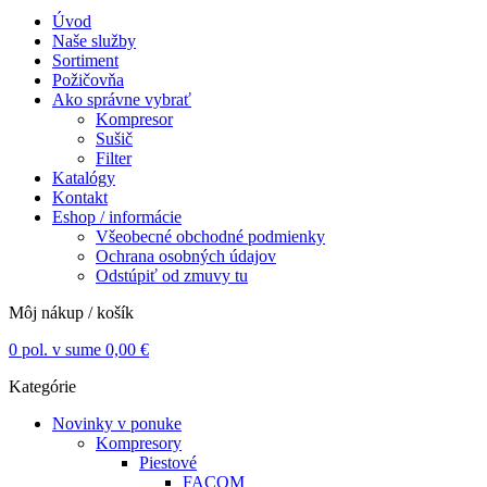
Úvod
Naše služby
Sortiment
Požičovňa
Ako správne vybrať
Kompresor
Sušič
Filter
Katalógy
Kontakt
Eshop / informácie
Všeobecné obchodné podmienky
Ochrana osobných údajov
Odstúpiť od zmuvy tu
Môj nákup / košík
0
pol. v sume
0,00
€
Kategórie
Novinky v ponuke
Kompresory
Piestové
FACOM