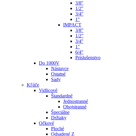
3/8"
1/2"
3/4"
1"
IMPACT
3/8"
1/2"
3/4"
1"
6/4"
Príslušenstvo
Do 1000V
Nástavce
Ostatné
Sady
Kľúče
Vidlicové
Štandardné
Jednostranné
Obojstranné
Špeciálne
Držiaky
Očkové
Ploché
Odsadené Z