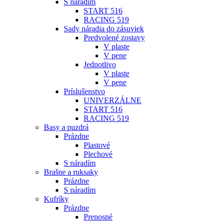
S náradím
START 516
RACING 519
Sady náradia do zásuviek
Predvolené zostavy
V plaste
V pene
Jednotlivo
V plaste
V pene
Príslušenstvo
UNIVERZÁLNE
START 516
RACING 519
Basy a puzdrá
Prázdne
Plastové
Plechové
S náradím
Brašne a ruksaky
Prázdne
S náradím
Kufríky
Prázdne
Prenosné