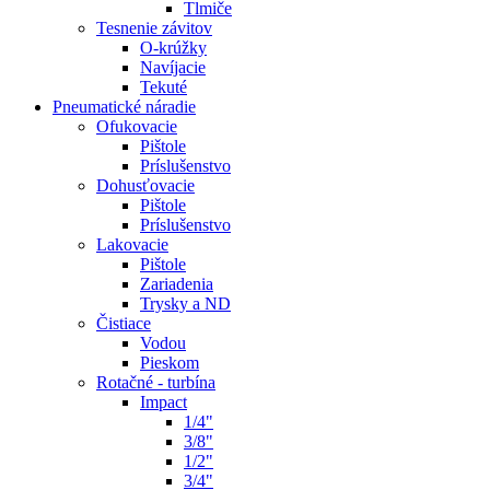
Tlmiče
Tesnenie závitov
O-krúžky
Navíjacie
Tekuté
Pneumatické náradie
Ofukovacie
Pištole
Príslušenstvo
Dohusťovacie
Pištole
Príslušenstvo
Lakovacie
Pištole
Zariadenia
Trysky a ND
Čistiace
Vodou
Pieskom
Rotačné - turbína
Impact
1/4"
3/8"
1/2"
3/4"