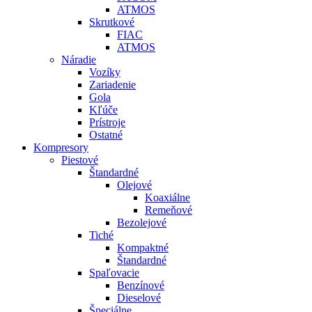
ATMOS
Skrutkové
FIAC
ATMOS
Náradie
Vozíky
Zariadenie
Gola
Kľúče
Prístroje
Ostatné
Kompresory
Piestové
Štandardné
Olejové
Koaxiálne
Remeňové
Bezolejové
Tiché
Kompaktné
Štandardné
Spaľovacie
Benzínové
Dieselové
Špeciálne