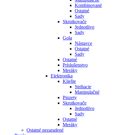
Kombinované
Ostatné
Sady
Skrutkovače
Jednotlivo
Sady
Gola
Nástavce
Ostatné
Sady
Ostatné
Príslušenstvo
Meráky
Elektronika
Kliešte
Strihacie
Manipulačné
Pinzety
Skrutkovače
Jednotlivo
Sady
Ostatné
Meráky
Ostatné nezaradené