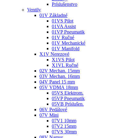
Príslušenstvo
Ventily
01V Základné
01VS Pilot
01VA Assist
01VP Pneumatik
01V Ručné
01V Mechanické
01V Manifold
X1V Nerezové
X1VS Pilot
X1VL Ručné
02V Mechan. 15mm
03V Mechan. 16mm
04V Panel 15 mm
05V VDMA 18mm
05VS Elektrom.
05VP Pneumatik
05VB Príslušen.
06V Pedálové
07V Mini
07V1 10mm
07V2 15mm
07VS 30mm
08V Namur