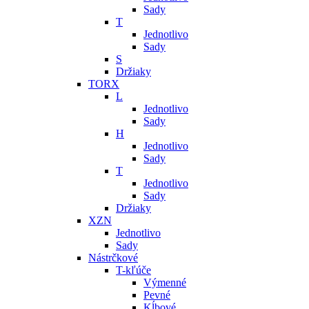
Sady
T
Jednotlivo
Sady
S
Držiaky
TORX
L
Jednotlivo
Sady
H
Jednotlivo
Sady
T
Jednotlivo
Sady
Držiaky
XZN
Jednotlivo
Sady
Nástrčkové
T-kľúče
Výmenné
Pevné
Kĺbové