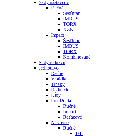
Sady nástavcov
Ručné
Šesťhran
IMBUS
TORX
XZN
Impact
Šesťhran
IMBUS
TORX
Kombinované
Sady redukcií
Jednotlivo
Račne
Vratidla
Trháky
Redukcie
Kĺby
Predĺženia
Ručné
Impact
Reťazové
Nástavce
Ručné
1/4"