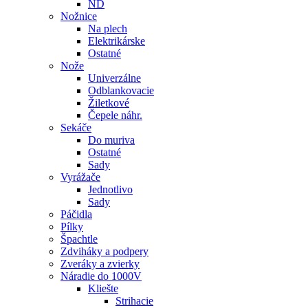
ND
Nožnice
Na plech
Elektrikárske
Ostatné
Nože
Univerzálne
Odblankovacie
Žiletkové
Čepele náhr.
Sekáče
Do muriva
Ostatné
Sady
Vyrážače
Jednotlivo
Sady
Páčidla
Pílky
Špachtle
Zdviháky a podpery
Zveráky a zvierky
Náradie do 1000V
Kliešte
Strihacie