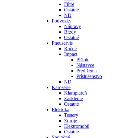
Filtre
Ostatné
ND
Podvozky
Nápravy
Brzdy
Ostatné
Pneuservis
Ručné
Impact
Pištole
Nástavce
Predĺženia
Príslušenstvo
ND
Karosérie
Klampiareň
Zasklenie
Ostatné
Elektrika
Testery
Zdroje
Elektromobil
Ostatné
Spoločné