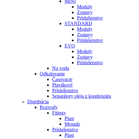
MINI
Moduly
Zostavy
Príslušenstvo
STANDARD
Moduly
Zostavy
Príslušenstvo
EVO
Moduly
Zostavy
Príslušenstvo
Na vodu
Odkalovanie
Časovacie
Plavákové
Príslušenstvo
Separátory oleja z kondenzátu
Distribúcia
Rozvody
Fitingy
Plast
Mosadz
Príslušenstvo
Plast