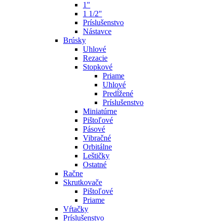
1"
1 1/2"
Príslušenstvo
Nástavce
Brúsky
Uhlové
Rezacie
Stopkové
Priame
Uhlové
Predĺžené
Príslušenstvo
Miniatúrne
Pištoľové
Pásové
Vibračné
Orbitálne
Leštičky
Ostatné
Račne
Skrutkovače
Pištoľové
Priame
Vŕtačky
Príslušenstvo