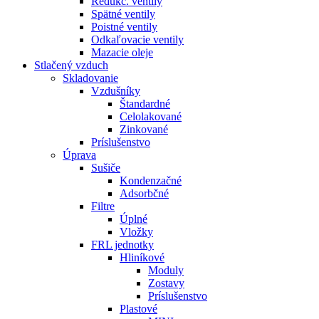
Redukč. ventily
Spätné ventily
Poistné ventily
Odkaľovacie ventily
Mazacie oleje
Stlačený vzduch
Skladovanie
Vzdušníky
Štandardné
Celolakované
Zinkované
Príslušenstvo
Úprava
Sušiče
Kondenzačné
Adsorbčné
Filtre
Úplné
Vložky
FRL jednotky
Hliníkové
Moduly
Zostavy
Príslušenstvo
Plastové