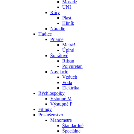
Mosadz
UNI
Rúry
Plast
Hliník
Náradie
Hadice
Priame
Metráž
Úplné
Špirálové
Rilsan
Polyuretan
Navíjacie
Vzduch
Voda
Elektrika
Rýchlospojky
Vstupné M
Výstupné F
Fitingy
Príslušenstvo
Manometre
Štandardné
Špeciálne