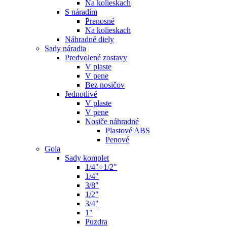
Na kolieskach
S náradím
Prenosné
Na kolieskach
Náhradné diely
Sady náradia
Predvolené zostavy
V plaste
V pene
Bez nosičov
Jednotlivé
V plaste
V pene
Nosiče náhradné
Plastové ABS
Penové
Gola
Sady komplet
1/4"+1/2"
1/4"
3/8"
1/2"
3/4"
1"
Puzdra