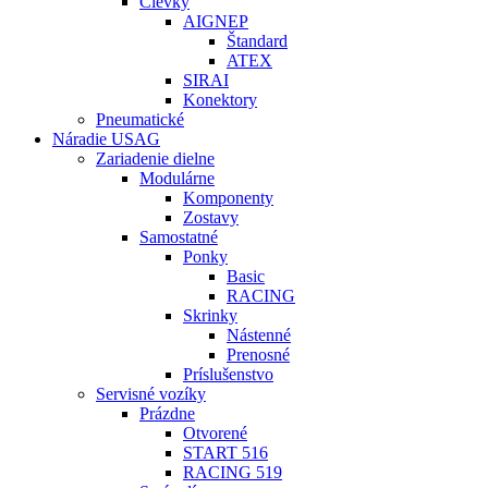
Cievky
AIGNEP
Štandard
ATEX
SIRAI
Konektory
Pneumatické
Náradie USAG
Zariadenie dielne
Modulárne
Komponenty
Zostavy
Samostatné
Ponky
Basic
RACING
Skrinky
Nástenné
Prenosné
Príslušenstvo
Servisné vozíky
Prázdne
Otvorené
START 516
RACING 519