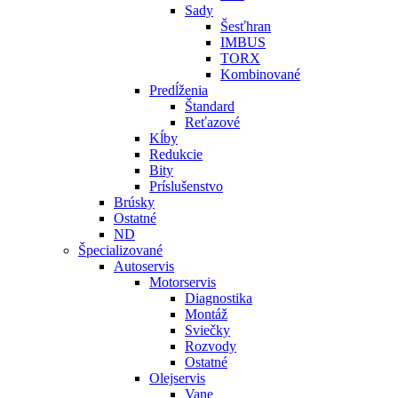
Sady
Šesťhran
IMBUS
TORX
Kombinované
Predĺženia
Štandard
Reťazové
Kĺby
Redukcie
Bity
Príslušenstvo
Brúsky
Ostatné
ND
Špecializované
Autoservis
Motorservis
Diagnostika
Montáž
Sviečky
Rozvody
Ostatné
Olejservis
Vane