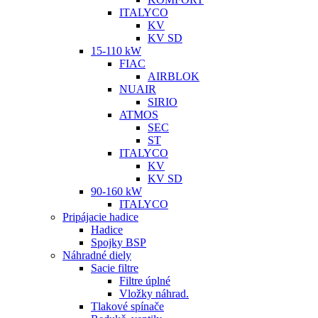
ITALYCO
KV
KV SD
15-110 kW
FIAC
AIRBLOK
NUAIR
SIRIO
ATMOS
SEC
ST
ITALYCO
KV
KV SD
90-160 kW
ITALYCO
Pripájacie hadice
Hadice
Spojky BSP
Náhradné diely
Sacie filtre
Filtre úplné
Vložky náhrad.
Tlakové spínače