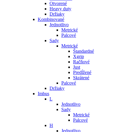
Otvorené
Heavy duty
Držiaky
Kombinované
Jednotlivo
Metrické
Palcové
Sady
Metrické
Štandardné
Xgrip
Račňové
Just
Predĺžené
Skrátené
Palcové
Držiaky
Imbus
L
Jednotlivo
Sady
Metrické
Palcové
H
Jednotlivo