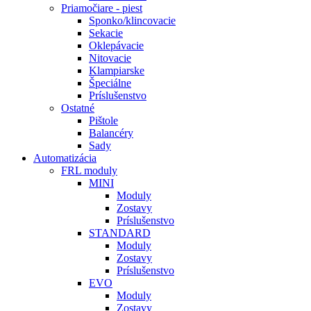
Priamočiare - piest
Sponko/klincovacie
Sekacie
Oklepávacie
Nitovacie
Klampiarske
Špeciálne
Príslušenstvo
Ostatné
Pištole
Balancéry
Sady
Automatizácia
FRL moduly
MINI
Moduly
Zostavy
Príslušenstvo
STANDARD
Moduly
Zostavy
Príslušenstvo
EVO
Moduly
Zostavy