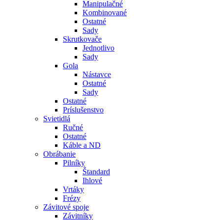
Manipulačné
Kombinované
Ostatné
Sady
Skrutkovače
Jednotlivo
Sady
Gola
Nástavce
Ostatné
Sady
Ostatné
Príslušenstvo
Svietidlá
Ručné
Ostatné
Káble a ND
Obrábanie
Pilníky
Štandard
Ihlové
Vrtáky
Frézy
Závitové spoje
Závitníky