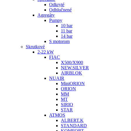
Odkryté
Odhlučnené
Agregáty
Pumpy
10 bar
11 bar
14 bar
S motorom
Skrutkové
2-22 kW
FIAC
X500/X900
NEW.SILVER
AIRBLOK
NUAIR
MiniORION
ORION
MM
MT
SIRIO
STAR
ATMOS
ALBERT.K
STANDARD
KOMFORT