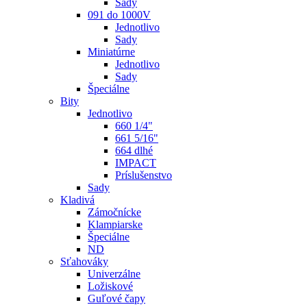
Sady
091 do 1000V
Jednotlivo
Sady
Miniatúrne
Jednotlivo
Sady
Špeciálne
Bity
Jednotlivo
660 1/4"
661 5/16"
664 dlhé
IMPACT
Príslušenstvo
Sady
Kladivá
Zámočnícke
Klampiarske
Špeciálne
ND
Sťahováky
Univerzálne
Ložiskové
Guľové čapy