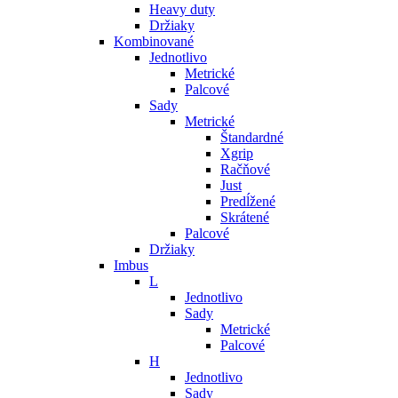
Heavy duty
Držiaky
Kombinované
Jednotlivo
Metrické
Palcové
Sady
Metrické
Štandardné
Xgrip
Račňové
Just
Predĺžené
Skrátené
Palcové
Držiaky
Imbus
L
Jednotlivo
Sady
Metrické
Palcové
H
Jednotlivo
Sady