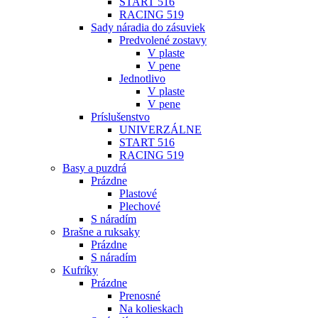
START 516
RACING 519
Sady náradia do zásuviek
Predvolené zostavy
V plaste
V pene
Jednotlivo
V plaste
V pene
Príslušenstvo
UNIVERZÁLNE
START 516
RACING 519
Basy a puzdrá
Prázdne
Plastové
Plechové
S náradím
Brašne a ruksaky
Prázdne
S náradím
Kufríky
Prázdne
Prenosné
Na kolieskach