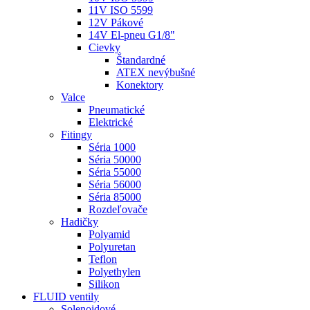
11V ISO 5599
12V Pákové
14V El-pneu G1/8"
Cievky
Štandardné
ATEX nevýbušné
Konektory
Valce
Pneumatické
Elektrické
Fitingy
Séria 1000
Séria 50000
Séria 55000
Séria 56000
Séria 85000
Rozdeľovače
Hadičky
Polyamid
Polyuretan
Teflon
Polyethylen
Silikon
FLUID ventily
Solenoidové