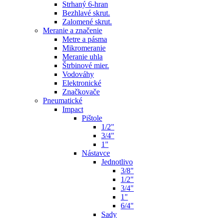
Strhaný 6-hran
Bezhlavé skrut.
Zalomené skrut.
Meranie a značenie
Metre a pásma
Mikromeranie
Meranie uhla
Štrbinové mier.
Vodováhy
Elektronické
Značkovače
Pneumatické
Impact
Pištole
1/2"
3/4"
1"
Nástavce
Jednotlivo
3/8"
1/2"
3/4"
1"
6/4"
Sady