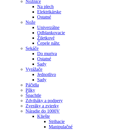
Nožnice
Na plech
Elektrikárske
Ostatné
Nože
Univerzálne
Odblankovacie
Žiletkové
Čepele náhr.
Sekáče
Do muriva
Ostatné
Sady
Vyrážače
Jednotlivo
Sady
Páčidla
Pílky
Špachtle
Zdviháky a podpery
Zveráky a zvierky
Náradie do 1000V
Kliešte
Strihacie
Manipulačné