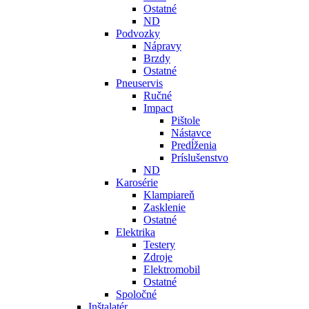
Ostatné
ND
Podvozky
Nápravy
Brzdy
Ostatné
Pneuservis
Ručné
Impact
Pištole
Nástavce
Predĺženia
Príslušenstvo
ND
Karosérie
Klampiareň
Zasklenie
Ostatné
Elektrika
Testery
Zdroje
Elektromobil
Ostatné
Spoločné
Inštalatér