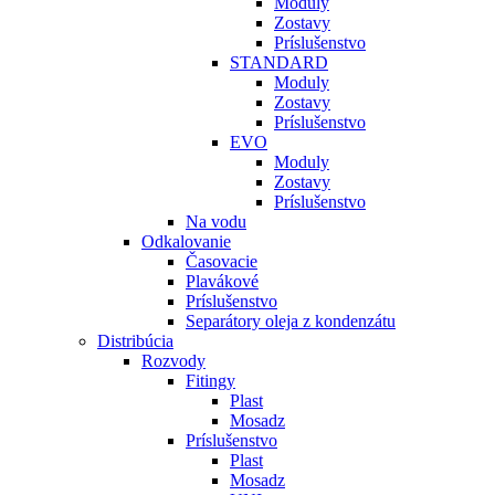
Moduly
Zostavy
Príslušenstvo
STANDARD
Moduly
Zostavy
Príslušenstvo
EVO
Moduly
Zostavy
Príslušenstvo
Na vodu
Odkalovanie
Časovacie
Plavákové
Príslušenstvo
Separátory oleja z kondenzátu
Distribúcia
Rozvody
Fitingy
Plast
Mosadz
Príslušenstvo
Plast
Mosadz