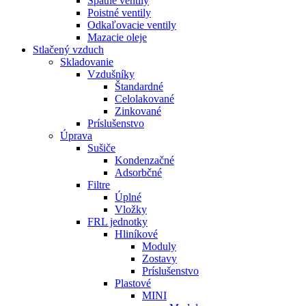
Spätné ventily
Poistné ventily
Odkaľovacie ventily
Mazacie oleje
Stlačený vzduch
Skladovanie
Vzdušníky
Štandardné
Celolakované
Zinkované
Príslušenstvo
Úprava
Sušiče
Kondenzačné
Adsorbčné
Filtre
Úplné
Vložky
FRL jednotky
Hliníkové
Moduly
Zostavy
Príslušenstvo
Plastové
MINI