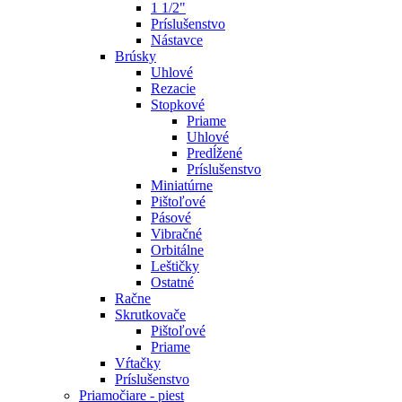
1 1/2"
Príslušenstvo
Nástavce
Brúsky
Uhlové
Rezacie
Stopkové
Priame
Uhlové
Predĺžené
Príslušenstvo
Miniatúrne
Pištoľové
Pásové
Vibračné
Orbitálne
Leštičky
Ostatné
Račne
Skrutkovače
Pištoľové
Priame
Vŕtačky
Príslušenstvo
Priamočiare - piest