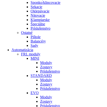
Sponko/klincovacie
Sekacie
Oklepávacie
Nitovacie
Klampiarske
Špeciálne
Príslušenstvo
Ostatné
Pištole
Balancéry
Sady
Automatizácia
FRL moduly
MINI
Moduly
Zostavy
Príslušenstvo
STANDARD
Moduly
Zostavy
Príslušenstvo
EVO
Moduly
Zostavy
Príslušenstvo