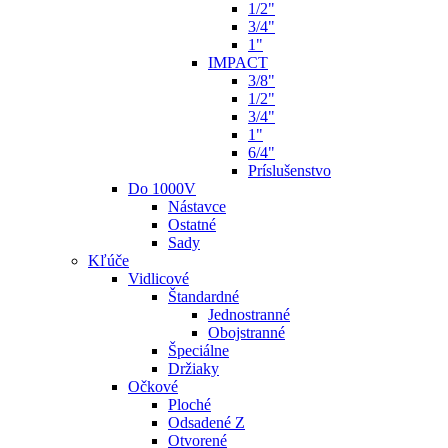
1/2"
3/4"
1"
IMPACT
3/8"
1/2"
3/4"
1"
6/4"
Príslušenstvo
Do 1000V
Nástavce
Ostatné
Sady
Kľúče
Vidlicové
Štandardné
Jednostranné
Obojstranné
Špeciálne
Držiaky
Očkové
Ploché
Odsadené Z
Otvorené