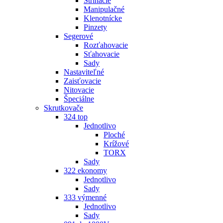
Strihacie
Manipulačné
Klenotnícke
Pinzety
Segerové
Rozťahovacie
Sťahovacie
Sady
Nastaviteľné
Zaisťovacie
Nitovacie
Špeciálne
Skrutkovače
324 top
Jednotlivo
Ploché
Krížové
TORX
Sady
322 ekonomy
Jednotlivo
Sady
333 výmenné
Jednotlivo
Sady