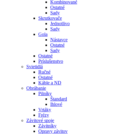
Kombinované
Ostatné
Sady
Skrutkovače
Jednotlivo
Sady
Gola
Nástavce
Ostatné
Sady
Ostatné
Príslušenstvo
Svietidlá
Ručné
Ostatné
Káble a ND
Obrábanie
Pilníky
Štandard
Ihlové
Vrtáky
Frézy
Závitové spoje
Závitníky
Opravy závitov