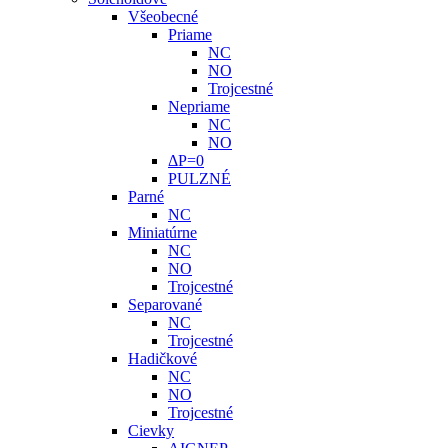
Všeobecné
Priame
NC
NO
Trojcestné
Nepriame
NC
NO
ΔP=0
PULZNÉ
Parné
NC
Miniatúrne
NC
NO
Trojcestné
Separované
NC
Trojcestné
Hadičkové
NC
NO
Trojcestné
Cievky