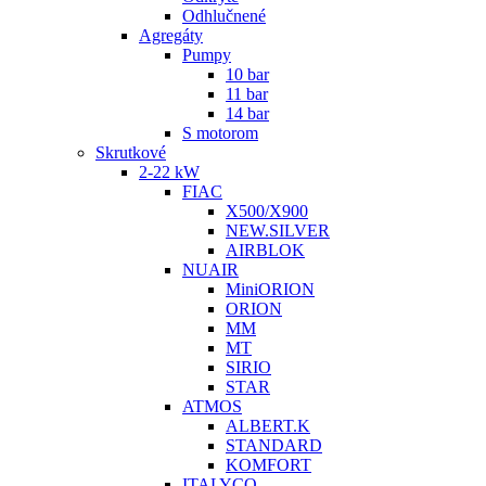
Odhlučnené
Agregáty
Pumpy
10 bar
11 bar
14 bar
S motorom
Skrutkové
2-22 kW
FIAC
X500/X900
NEW.SILVER
AIRBLOK
NUAIR
MiniORION
ORION
MM
MT
SIRIO
STAR
ATMOS
ALBERT.K
STANDARD
KOMFORT
ITALYCO