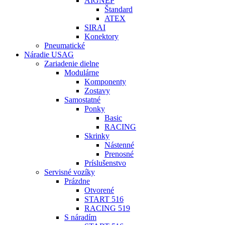
AIGNEP
Štandard
ATEX
SIRAI
Konektory
Pneumatické
Náradie USAG
Zariadenie dielne
Modulárne
Komponenty
Zostavy
Samostatné
Ponky
Basic
RACING
Skrinky
Nástenné
Prenosné
Príslušenstvo
Servisné vozíky
Prázdne
Otvorené
START 516
RACING 519
S náradím