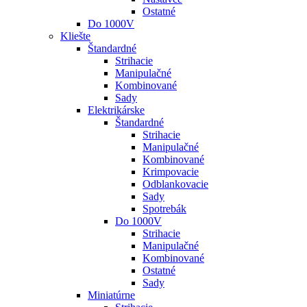
Ostatné
Do 1000V
Kliešte
Štandardné
Strihacie
Manipulačné
Kombinované
Sady
Elektrikárske
Štandardné
Strihacie
Manipulačné
Kombinované
Krimpovacie
Odblankovacie
Sady
Spotrebák
Do 1000V
Strihacie
Manipulačné
Kombinované
Ostatné
Sady
Miniatúrne