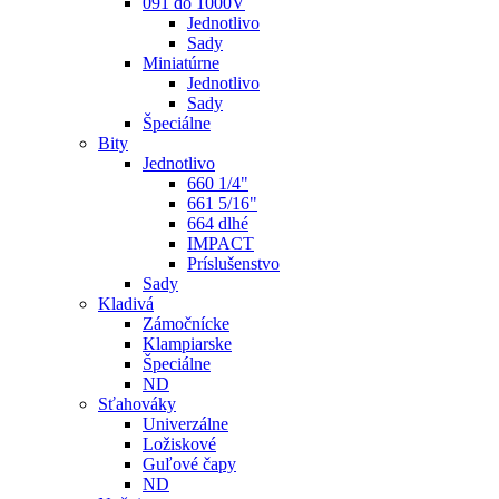
091 do 1000V
Jednotlivo
Sady
Miniatúrne
Jednotlivo
Sady
Špeciálne
Bity
Jednotlivo
660 1/4"
661 5/16"
664 dlhé
IMPACT
Príslušenstvo
Sady
Kladivá
Zámočnícke
Klampiarske
Špeciálne
ND
Sťahováky
Univerzálne
Ložiskové
Guľové čapy
ND