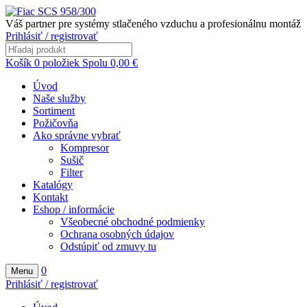
Váš partner pre systémy stlačeného vzduchu a profesionálnu montáž
Prihlásiť / registrovať
Košík
0
položiek
Spolu
0,00
€
Úvod
Naše služby
Sortiment
Požičovňa
Ako správne vybrať
Kompresor
Sušič
Filter
Katalógy
Kontakt
Eshop / informácie
Všeobecné obchodné podmienky
Ochrana osobných údajov
Odstúpiť od zmuvy tu
0
Menu
Prihlásiť / registrovať