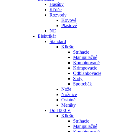
Hasáky
Kľúče
Rozvody
Kovové
Plastové
ND
Elektrikár
Štandard
Kliešte
Strihacie
Manipulačné
Kombinované
Krimpovacie
Odblankovacie
Sady
Spotrebák
Nože
Nožnice
Ostatné
Meráky
Do 1000 V
Kliešte
Strihacie
Manipulačné
Kombinované