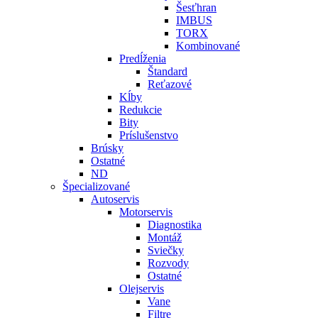
Šesťhran
IMBUS
TORX
Kombinované
Predĺženia
Štandard
Reťazové
Kĺby
Redukcie
Bity
Príslušenstvo
Brúsky
Ostatné
ND
Špecializované
Autoservis
Motorservis
Diagnostika
Montáž
Sviečky
Rozvody
Ostatné
Olejservis
Vane
Filtre