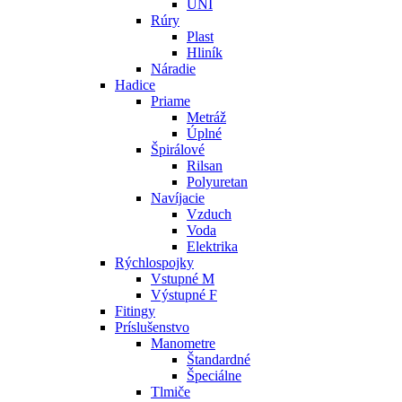
UNI
Rúry
Plast
Hliník
Náradie
Hadice
Priame
Metráž
Úplné
Špirálové
Rilsan
Polyuretan
Navíjacie
Vzduch
Voda
Elektrika
Rýchlospojky
Vstupné M
Výstupné F
Fitingy
Príslušenstvo
Manometre
Štandardné
Špeciálne
Tlmiče