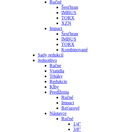
Ručné
Šesťhran
IMBUS
TORX
XZN
Impact
Šesťhran
IMBUS
TORX
Kombinované
Sady redukcií
Jednotlivo
Račne
Vratidla
Trháky
Redukcie
Kĺby
Predĺženia
Ručné
Impact
Reťazové
Nástavce
Ručné
1/4"
3/8"