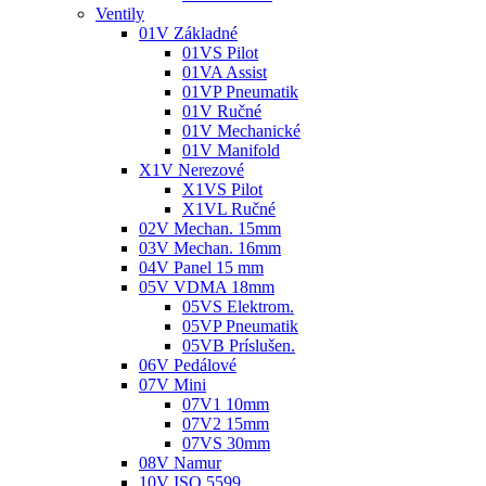
Ventily
01V Základné
01VS Pilot
01VA Assist
01VP Pneumatik
01V Ručné
01V Mechanické
01V Manifold
X1V Nerezové
X1VS Pilot
X1VL Ručné
02V Mechan. 15mm
03V Mechan. 16mm
04V Panel 15 mm
05V VDMA 18mm
05VS Elektrom.
05VP Pneumatik
05VB Príslušen.
06V Pedálové
07V Mini
07V1 10mm
07V2 15mm
07VS 30mm
08V Namur
10V ISO 5599