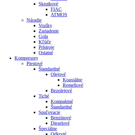
Skrutkové
FIAC
ATMOS
Náradie
Vozíky
Zariadenie
Gola
Kľúče
Prístroje
Ostatné
Kompresory
Piestové
Štandardné
Olejové
Koaxiálne
Remeňové
Bezolejové
Tiché
Kompaktné
Štandardné
Spaľovacie
Benzínové
Dieselové
Špeciálne
Odkryté