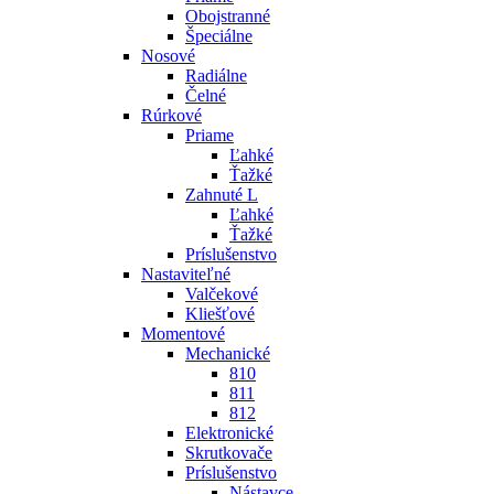
Obojstranné
Špeciálne
Nosové
Radiálne
Čelné
Rúrkové
Priame
Ľahké
Ťažké
Zahnuté L
Ľahké
Ťažké
Príslušenstvo
Nastaviteľné
Valčekové
Kliešťové
Momentové
Mechanické
810
811
812
Elektronické
Skrutkovače
Príslušenstvo
Nástavce