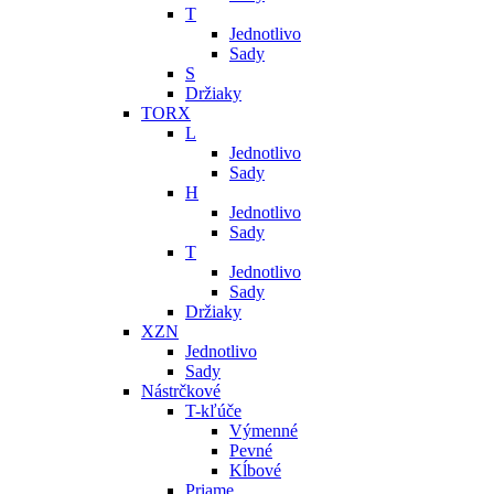
T
Jednotlivo
Sady
S
Držiaky
TORX
L
Jednotlivo
Sady
H
Jednotlivo
Sady
T
Jednotlivo
Sady
Držiaky
XZN
Jednotlivo
Sady
Nástrčkové
T-kľúče
Výmenné
Pevné
Kĺbové
Priame