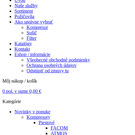
Úvod
Naše služby
Sortiment
Požičovňa
Ako správne vybrať
Kompresor
Sušič
Filter
Katalógy
Kontakt
Eshop / informácie
Všeobecné obchodné podmienky
Ochrana osobných údajov
Odstúpiť od zmuvy tu
Môj nákup / košík
0
pol. v sume
0,00
€
Kategórie
Novinky v ponuke
Kompresory
Piestové
FACOM
ATMOS