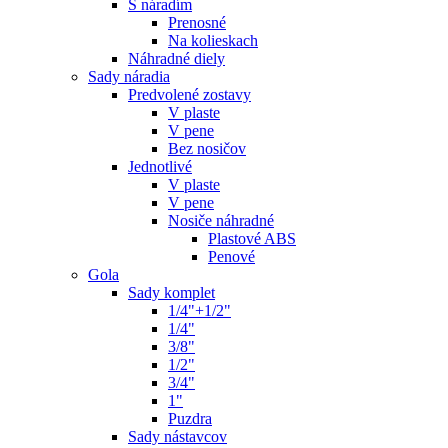
S náradím
Prenosné
Na kolieskach
Náhradné diely
Sady náradia
Predvolené zostavy
V plaste
V pene
Bez nosičov
Jednotlivé
V plaste
V pene
Nosiče náhradné
Plastové ABS
Penové
Gola
Sady komplet
1/4"+1/2"
1/4"
3/8"
1/2"
3/4"
1"
Puzdra
Sady nástavcov