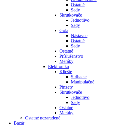
Ostatné
Sady
Skrutkovače
Jednotlivo
Sady
Gola
Nástavce
Ostatné
Sady
Ostatné
Príslušenstvo
Meráky
Elektronika
Kliešte
Strihacie
Manipulačné
Pinzety
Skrutkovače
Jednotlivo
Sady
Ostatné
Meráky
Ostatné nezaradené
Bazár