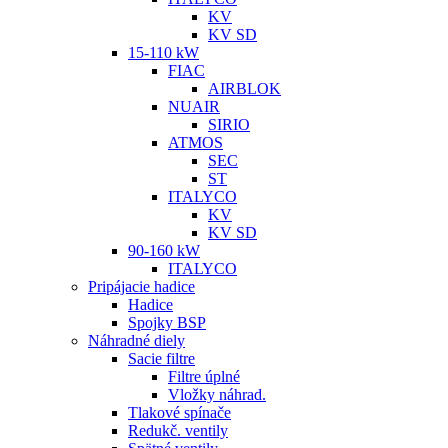
KV
KV SD
15-110 kW
FIAC
AIRBLOK
NUAIR
SIRIO
ATMOS
SEC
ST
ITALYCO
KV
KV SD
90-160 kW
ITALYCO
Pripájacie hadice
Hadice
Spojky BSP
Náhradné diely
Sacie filtre
Filtre úplné
Vložky náhrad.
Tlakové spínače
Redukč. ventily