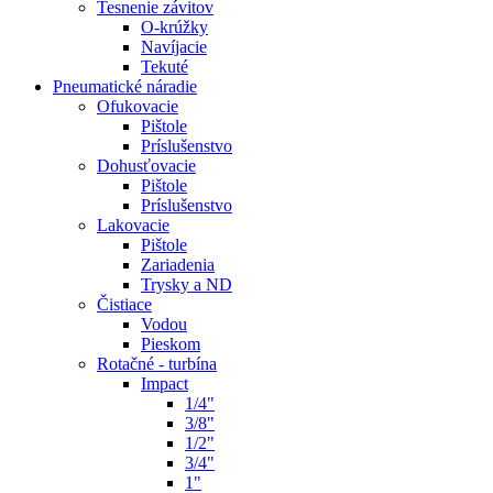
Tesnenie závitov
O-krúžky
Navíjacie
Tekuté
Pneumatické náradie
Ofukovacie
Pištole
Príslušenstvo
Dohusťovacie
Pištole
Príslušenstvo
Lakovacie
Pištole
Zariadenia
Trysky a ND
Čistiace
Vodou
Pieskom
Rotačné - turbína
Impact
1/4"
3/8"
1/2"
3/4"
1"