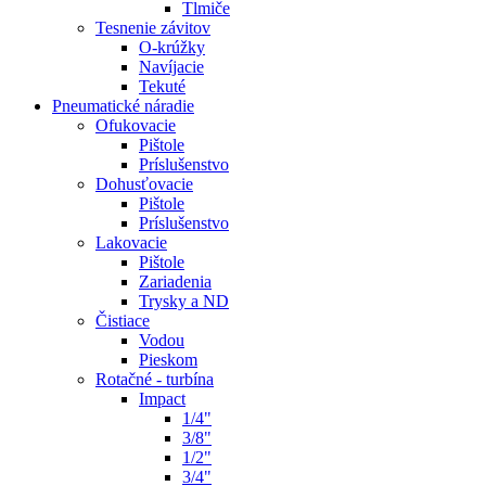
Tlmiče
Tesnenie závitov
O-krúžky
Navíjacie
Tekuté
Pneumatické náradie
Ofukovacie
Pištole
Príslušenstvo
Dohusťovacie
Pištole
Príslušenstvo
Lakovacie
Pištole
Zariadenia
Trysky a ND
Čistiace
Vodou
Pieskom
Rotačné - turbína
Impact
1/4"
3/8"
1/2"
3/4"