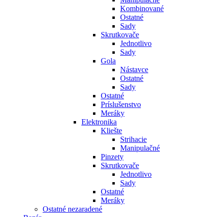
Kombinované
Ostatné
Sady
Skrutkovače
Jednotlivo
Sady
Gola
Nástavce
Ostatné
Sady
Ostatné
Príslušenstvo
Meráky
Elektronika
Kliešte
Strihacie
Manipulačné
Pinzety
Skrutkovače
Jednotlivo
Sady
Ostatné
Meráky
Ostatné nezaradené