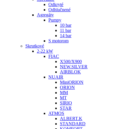
Odkryté
Odhlučnené
Agregáty
Pumpy
10 bar
11 bar
14 bar
S motorom
Skrutkové
2-22 kW
FIAC
X500/X900
NEW.SILVER
AIRBLOK
NUAIR
MiniORION
ORION
MM
MT
SIRIO
STAR
ATMOS
ALBERT.K
STANDARD
KOMFORT