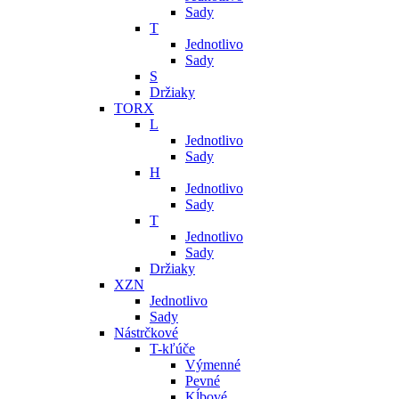
Sady
T
Jednotlivo
Sady
S
Držiaky
TORX
L
Jednotlivo
Sady
H
Jednotlivo
Sady
T
Jednotlivo
Sady
Držiaky
XZN
Jednotlivo
Sady
Nástrčkové
T-kľúče
Výmenné
Pevné
Kĺbové