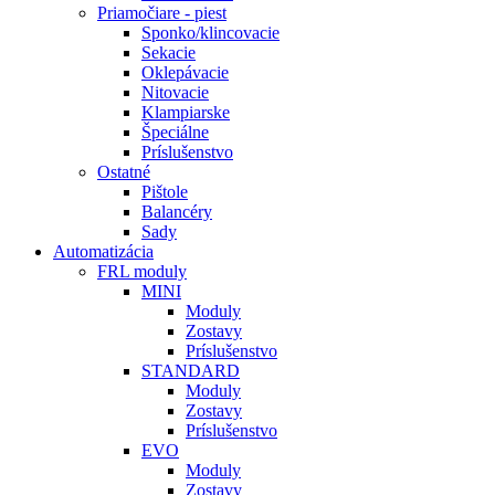
Priamočiare - piest
Sponko/klincovacie
Sekacie
Oklepávacie
Nitovacie
Klampiarske
Špeciálne
Príslušenstvo
Ostatné
Pištole
Balancéry
Sady
Automatizácia
FRL moduly
MINI
Moduly
Zostavy
Príslušenstvo
STANDARD
Moduly
Zostavy
Príslušenstvo
EVO
Moduly
Zostavy