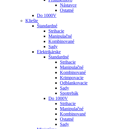
Nástavce
Ostatné
Do 1000V
Kliešte
Štandardné
Strihacie
Manipulačné
Kombinované
Sady
Elektrikárske
Štandardné
Strihacie
Manipulačné
Kombinované
Krimpovacie
Odblankovacie
Sady
Spotrebák
Do 1000V
Strihacie
Manipulačné
Kombinované
Ostatné
Sady