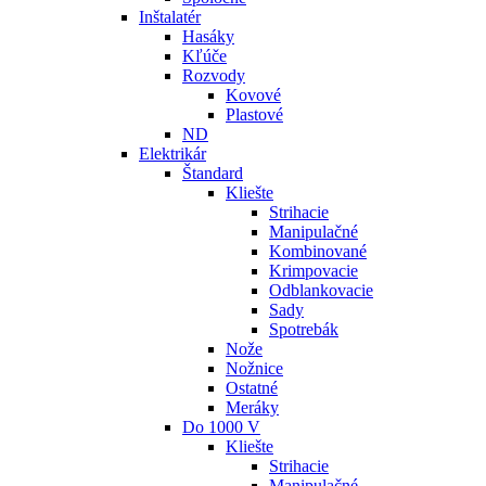
Inštalatér
Hasáky
Kľúče
Rozvody
Kovové
Plastové
ND
Elektrikár
Štandard
Kliešte
Strihacie
Manipulačné
Kombinované
Krimpovacie
Odblankovacie
Sady
Spotrebák
Nože
Nožnice
Ostatné
Meráky
Do 1000 V
Kliešte
Strihacie
Manipulačné