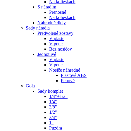
Na kolieskach
S náradím
Prenosné
Na kolieskach
Náhradné diely
Sady náradia
Predvolené zostavy
V plaste
V pene
Bez nosičov
Jednotlivé
V plaste
V pene
Nosiče náhradné
Plastové ABS
Penové
Gola
Sady komplet
1/4"+1/2"
1/4"
3/8"
1/2"
3/4"
1"
Puzdra