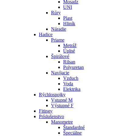
Mosadz
UNI
Rúry
Plast
Hliník
Náradie
Hadice
Priame
Metráž
Úplné
Špirálové
Rilsan
Polyuretan
Navíjacie
Vzduch
Voda
Elektrika
Rýchlospojky
Vstupné M
Výstupné F
Fitingy
Príslušenstvo
Manometre
Štandardné
Špeciálne