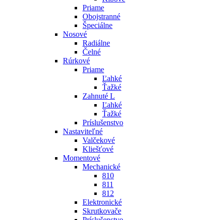
Priame
Obojstranné
Špeciálne
Nosové
Radiálne
Čelné
Rúrkové
Priame
Ľahké
Ťažké
Zahnuté L
Ľahké
Ťažké
Príslušenstvo
Nastaviteľné
Valčekové
Kliešťové
Momentové
Mechanické
810
811
812
Elektronické
Skrutkovače
Príslušenstvo