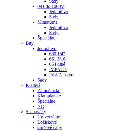
Sady
091 do 1000V
Jednotlivo
Sady
Miniatúrne
Jednotlivo
Sady
Špeciálne
Bity
Jednotlivo
660 1/4"
661 5/16"
664 dlhé
IMPACT
Príslušenstvo
Sady
Kladivá
Zámočnícke
Klampiarske
Špeciálne
ND
Sťahováky
Univerzálne
Ložiskové
Guľové čapy