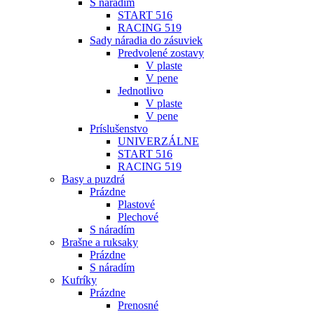
S náradím
START 516
RACING 519
Sady náradia do zásuviek
Predvolené zostavy
V plaste
V pene
Jednotlivo
V plaste
V pene
Príslušenstvo
UNIVERZÁLNE
START 516
RACING 519
Basy a puzdrá
Prázdne
Plastové
Plechové
S náradím
Brašne a ruksaky
Prázdne
S náradím
Kufríky
Prázdne
Prenosné