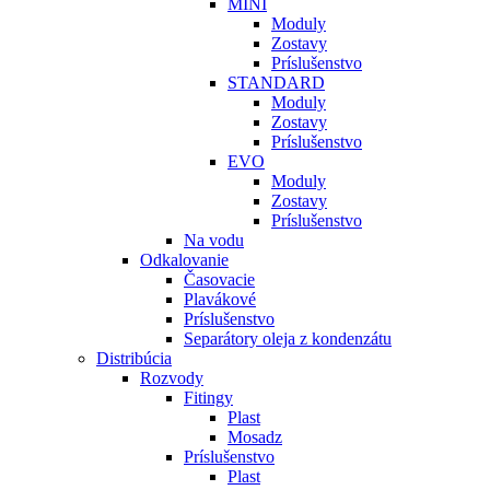
MINI
Moduly
Zostavy
Príslušenstvo
STANDARD
Moduly
Zostavy
Príslušenstvo
EVO
Moduly
Zostavy
Príslušenstvo
Na vodu
Odkalovanie
Časovacie
Plavákové
Príslušenstvo
Separátory oleja z kondenzátu
Distribúcia
Rozvody
Fitingy
Plast
Mosadz
Príslušenstvo
Plast