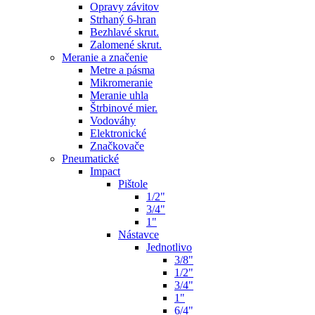
Opravy závitov
Strhaný 6-hran
Bezhlavé skrut.
Zalomené skrut.
Meranie a značenie
Metre a pásma
Mikromeranie
Meranie uhla
Štrbinové mier.
Vodováhy
Elektronické
Značkovače
Pneumatické
Impact
Pištole
1/2"
3/4"
1"
Nástavce
Jednotlivo
3/8"
1/2"
3/4"
1"
6/4"