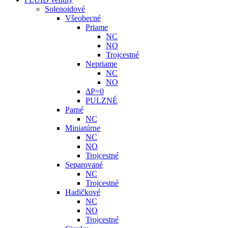
Solenoidové
Všeobecné
Priame
NC
NO
Trojcestné
Nepriame
NC
NO
ΔP=0
PULZNÉ
Parné
NC
Miniatúrne
NC
NO
Trojcestné
Separované
NC
Trojcestné
Hadičkové
NC
NO
Trojcestné