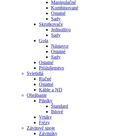
Manipulačné
Kombinované
Ostatné
Sady
Skrutkovače
Jednotlivo
Sady
Gola
Nástavce
Ostatné
Sady
Ostatné
Príslušenstvo
Svietidlá
Ručné
Ostatné
Káble a ND
Obrábanie
Pilníky
Štandard
Ihlové
Vrtáky
Frézy
Závitové spoje
Závitníky