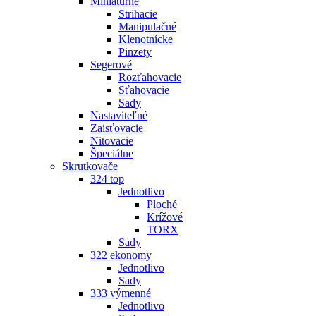
Miniatúrne
Strihacie
Manipulačné
Klenotnícke
Pinzety
Segerové
Rozťahovacie
Sťahovacie
Sady
Nastaviteľné
Zaisťovacie
Nitovacie
Špeciálne
Skrutkovače
324 top
Jednotlivo
Ploché
Krížové
TORX
Sady
322 ekonomy
Jednotlivo
Sady
333 výmenné
Jednotlivo