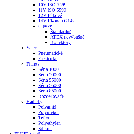
10V ISO 5599
11V ISO 5599
12V Pákové
14V El-pneu G1/8"
Cievky
Štandardné
ATEX nevýbušné
Konektory
Valce
Pneumatické
Elektrické
Fitingy
Séria 1000
Séria 50000
Séria 55000
Séria 56000
Séria 85000
Rozdeľovače
Hadičky
Polyamid
Polyuretan
Teflon
Polyethylen
Silikon
FLUID ventily