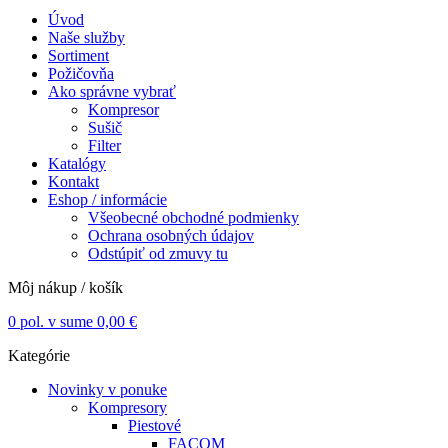
Úvod
Naše služby
Sortiment
Požičovňa
Ako správne vybrať
Kompresor
Sušič
Filter
Katalógy
Kontakt
Eshop / informácie
Všeobecné obchodné podmienky
Ochrana osobných údajov
Odstúpiť od zmuvy tu
Môj nákup / košík
0
pol. v sume
0,00
€
Kategórie
Novinky v ponuke
Kompresory
Piestové
FACOM