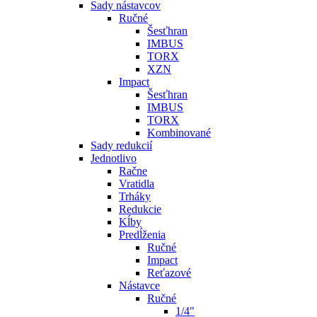
Sady nástavcov
Ručné
Šesťhran
IMBUS
TORX
XZN
Impact
Šesťhran
IMBUS
TORX
Kombinované
Sady redukcií
Jednotlivo
Račne
Vratidla
Trháky
Redukcie
Kĺby
Predĺženia
Ručné
Impact
Reťazové
Nástavce
Ručné
1/4"