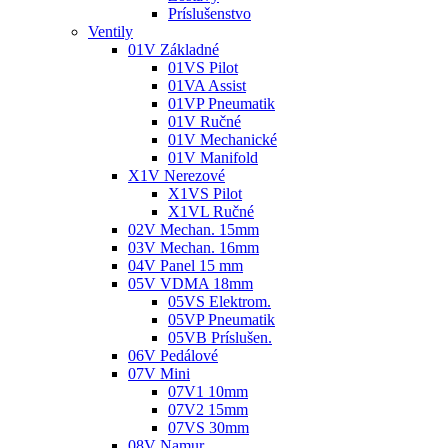
Príslušenstvo
Ventily
01V Základné
01VS Pilot
01VA Assist
01VP Pneumatik
01V Ručné
01V Mechanické
01V Manifold
X1V Nerezové
X1VS Pilot
X1VL Ručné
02V Mechan. 15mm
03V Mechan. 16mm
04V Panel 15 mm
05V VDMA 18mm
05VS Elektrom.
05VP Pneumatik
05VB Príslušen.
06V Pedálové
07V Mini
07V1 10mm
07V2 15mm
07VS 30mm
08V Namur