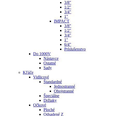
3/8"
1/2"
3/4"
1"
IMPACT
3/8"
1/2"
3/4"
1"
6/4"
Príslušenstvo
Do 1000V
Nástavce
Ostatné
Sady
Kľúče
Vidlicové
Štandardné
Jednostranné
Obojstranné
Špeciálne
Držiaky
Očkové
Ploché
Odsadené Z