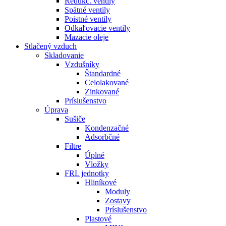
Redukč. ventily
Spätné ventily
Poistné ventily
Odkaľovacie ventily
Mazacie oleje
Stlačený vzduch
Skladovanie
Vzdušníky
Štandardné
Celolakované
Zinkované
Príslušenstvo
Úprava
Sušiče
Kondenzačné
Adsorbčné
Filtre
Úplné
Vložky
FRL jednotky
Hliníkové
Moduly
Zostavy
Príslušenstvo
Plastové