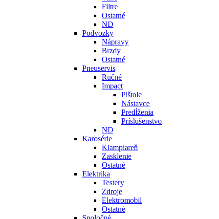
Filtre
Ostatné
ND
Podvozky
Nápravy
Brzdy
Ostatné
Pneuservis
Ručné
Impact
Pištole
Nástavce
Predĺženia
Príslušenstvo
ND
Karosérie
Klampiareň
Zasklenie
Ostatné
Elektrika
Testery
Zdroje
Elektromobil
Ostatné
Spoločné