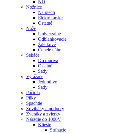
ND
Nožnice
Na plech
Elektrikárske
Ostatné
Nože
Univerzálne
Odblankovacie
Žiletkové
Čepele náhr.
Sekáče
Do muriva
Ostatné
Sady
Vyrážače
Jednotlivo
Sady
Páčidla
Pílky
Špachtle
Zdviháky a podpery
Zveráky a zvierky
Náradie do 1000V
Kliešte
Strihacie