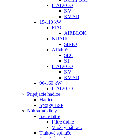
ITALYCO
KV
KV SD
15-110 kW
FIAC
AIRBLOK
NUAIR
SIRIO
ATMOS
SEC
ST
ITALYCO
KV
KV SD
90-160 kW
ITALYCO
Pripájacie hadice
Hadice
Spojky BSP
Náhradné diely
Sacie filtre
Filtre úplné
Vložky náhrad.
Tlakové spínače