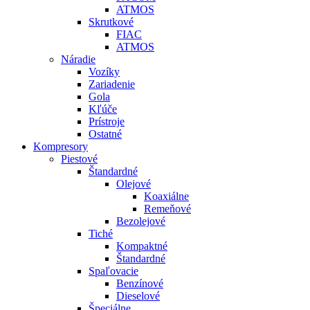
ATMOS
Skrutkové
FIAC
ATMOS
Náradie
Vozíky
Zariadenie
Gola
Kľúče
Prístroje
Ostatné
Kompresory
Piestové
Štandardné
Olejové
Koaxiálne
Remeňové
Bezolejové
Tiché
Kompaktné
Štandardné
Spaľovacie
Benzínové
Dieselové
Špeciálne