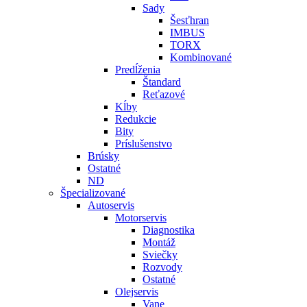
Sady
Šesťhran
IMBUS
TORX
Kombinované
Predĺženia
Štandard
Reťazové
Kĺby
Redukcie
Bity
Príslušenstvo
Brúsky
Ostatné
ND
Špecializované
Autoservis
Motorservis
Diagnostika
Montáž
Sviečky
Rozvody
Ostatné
Olejservis
Vane