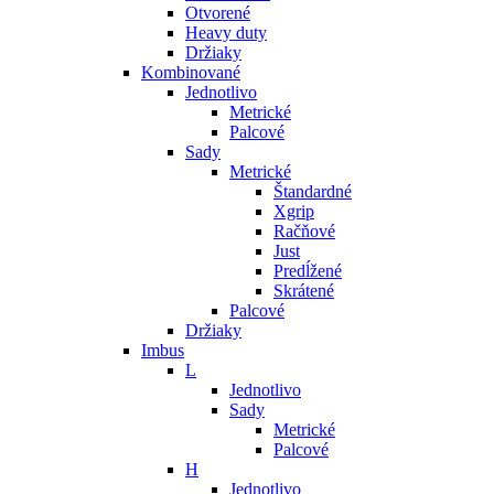
Otvorené
Heavy duty
Držiaky
Kombinované
Jednotlivo
Metrické
Palcové
Sady
Metrické
Štandardné
Xgrip
Račňové
Just
Predĺžené
Skrátené
Palcové
Držiaky
Imbus
L
Jednotlivo
Sady
Metrické
Palcové
H
Jednotlivo