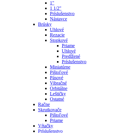
1"
1 1/2"
Príslušenstvo
Nástavce
Brúsky
Uhlové
Rezacie
Stopkové
Priame
Uhlové
Predĺžené
Príslušenstvo
Miniatúrne
Pištoľové
Pásové
Vibračné
Orbitálne
Leštičky
Ostatné
Račne
Skrutkovače
Pištoľové
Priame
Vŕtačky
Príslušenstvo