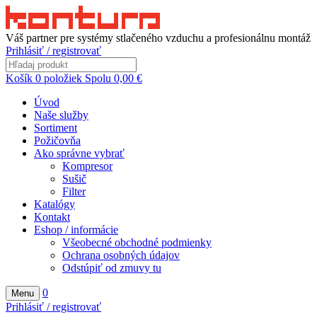
Váš partner pre systémy stlačeného vzduchu a profesionálnu montáž
Prihlásiť / registrovať
Košík
0
položiek
Spolu
0,00
€
Úvod
Naše služby
Sortiment
Požičovňa
Ako správne vybrať
Kompresor
Sušič
Filter
Katalógy
Kontakt
Eshop / informácie
Všeobecné obchodné podmienky
Ochrana osobných údajov
Odstúpiť od zmuvy tu
0
Menu
Prihlásiť / registrovať