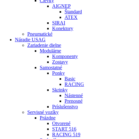
Cievky
AIGNEP
Štandard
ATEX
SIRAI
Konektory
Pneumatické
Náradie USAG
Zariadenie dielne
Modulárne
Komponenty
Zostavy
Samostatné
Ponky
Basic
RACING
Skrinky
Nástenné
Prenosné
Príslušenstvo
Servisné vozíky
Prázdne
Otvorené
START 516
RACING 519