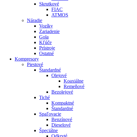
Skrutkové
FIAC
ATMOS
Náradie
Vozíky
Zariadenie
Gola
Kľúče
Prístroje
Ostatné
Kompresory
Piestové
Štandardné
Olejové
Koaxiálne
Remeňové
Bezolejové
Tiché
Kompaktné
Štandardné
Spaľovacie
Benzínové
Dieselové
Špeciálne
Odkryté