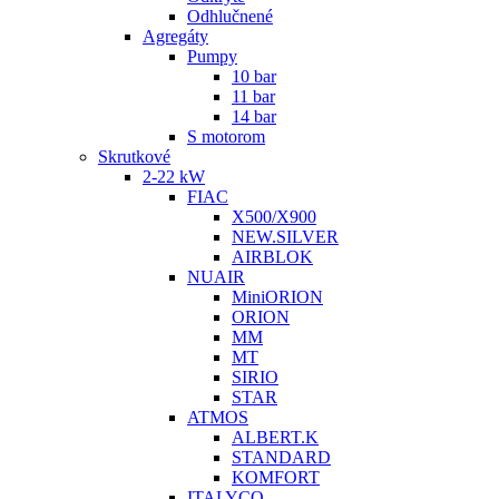
Odhlučnené
Agregáty
Pumpy
10 bar
11 bar
14 bar
S motorom
Skrutkové
2-22 kW
FIAC
X500/X900
NEW.SILVER
AIRBLOK
NUAIR
MiniORION
ORION
MM
MT
SIRIO
STAR
ATMOS
ALBERT.K
STANDARD
KOMFORT
ITALYCO