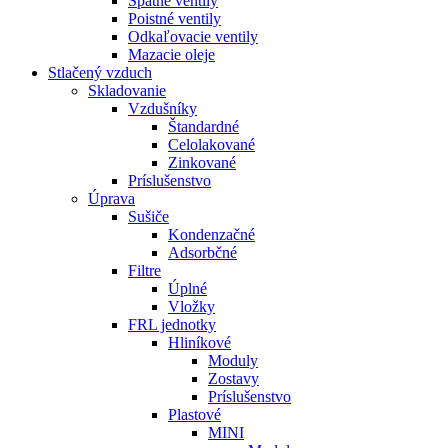
Spätné ventily
Poistné ventily
Odkaľovacie ventily
Mazacie oleje
Stlačený vzduch
Skladovanie
Vzdušníky
Štandardné
Celolakované
Zinkované
Príslušenstvo
Úprava
Sušiče
Kondenzačné
Adsorbčné
Filtre
Úplné
Vložky
FRL jednotky
Hliníkové
Moduly
Zostavy
Príslušenstvo
Plastové
MINI