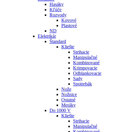
Hasáky
Kľúče
Rozvody
Kovové
Plastové
ND
Elektrikár
Štandard
Kliešte
Strihacie
Manipulačné
Kombinované
Krimpovacie
Odblankovacie
Sady
Spotrebák
Nože
Nožnice
Ostatné
Meráky
Do 1000 V
Kliešte
Strihacie
Manipulačné
Kombinované