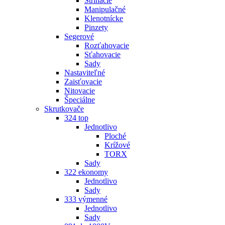
Strihacie
Manipulačné
Klenotnícke
Pinzety
Segerové
Rozťahovacie
Sťahovacie
Sady
Nastaviteľné
Zaisťovacie
Nitovacie
Špeciálne
Skrutkovače
324 top
Jednotlivo
Ploché
Krížové
TORX
Sady
322 ekonomy
Jednotlivo
Sady
333 výmenné
Jednotlivo
Sady