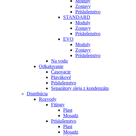
Moduly
Zostavy
Príslušenstvo
STANDARD
Moduly
Zostavy
Príslušenstvo
EVO
Moduly
Zostavy
Príslušenstvo
Na vodu
Odkalovanie
Časovacie
Plavákové
Príslušenstvo
Separátory oleja z kondenzátu
Distribúcia
Rozvody
Fitingy
Plast
Mosadz
Príslušenstvo
Plast
Mosadz