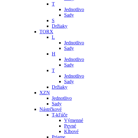
T
Jednotlivo
Sady
S
Držiaky
TORX
L
Jednotlivo
Sady
H
Jednotlivo
Sady
T
Jednotlivo
Sady
Držiaky
XZN
Jednotlivo
Sady
Nástrčkové
T-kľúče
Výmenné
Pevné
Kĺbové
Priame