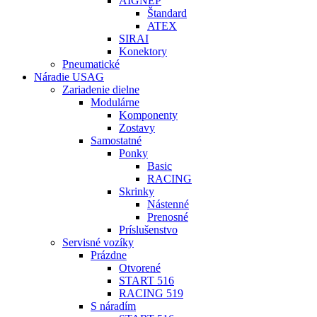
AIGNEP
Štandard
ATEX
SIRAI
Konektory
Pneumatické
Náradie USAG
Zariadenie dielne
Modulárne
Komponenty
Zostavy
Samostatné
Ponky
Basic
RACING
Skrinky
Nástenné
Prenosné
Príslušenstvo
Servisné vozíky
Prázdne
Otvorené
START 516
RACING 519
S náradím