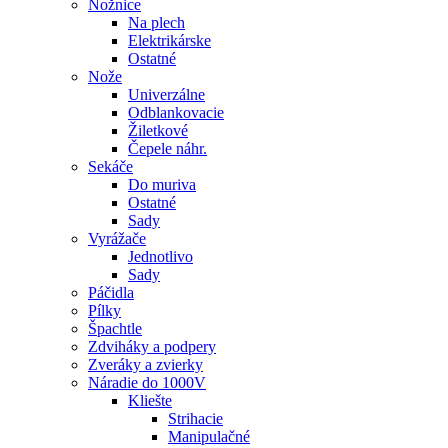
Nožnice
Na plech
Elektrikárske
Ostatné
Nože
Univerzálne
Odblankovacie
Žiletkové
Čepele náhr.
Sekáče
Do muriva
Ostatné
Sady
Vyrážače
Jednotlivo
Sady
Páčidla
Pílky
Špachtle
Zdviháky a podpery
Zveráky a zvierky
Náradie do 1000V
Kliešte
Strihacie
Manipulačné