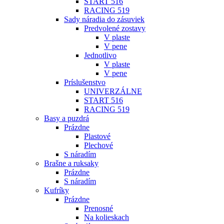
START 516
RACING 519
Sady náradia do zásuviek
Predvolené zostavy
V plaste
V pene
Jednotlivo
V plaste
V pene
Príslušenstvo
UNIVERZÁLNE
START 516
RACING 519
Basy a puzdrá
Prázdne
Plastové
Plechové
S náradím
Brašne a ruksaky
Prázdne
S náradím
Kufríky
Prázdne
Prenosné
Na kolieskach