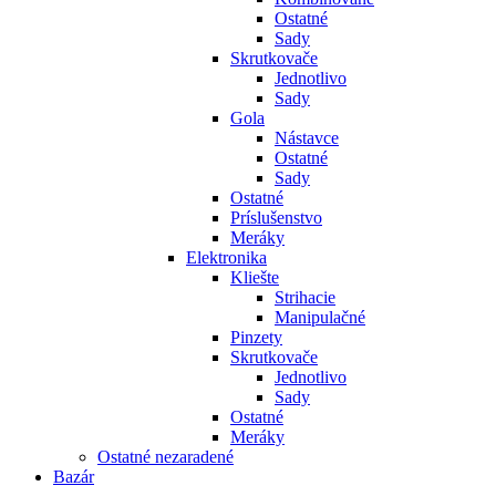
Ostatné
Sady
Skrutkovače
Jednotlivo
Sady
Gola
Nástavce
Ostatné
Sady
Ostatné
Príslušenstvo
Meráky
Elektronika
Kliešte
Strihacie
Manipulačné
Pinzety
Skrutkovače
Jednotlivo
Sady
Ostatné
Meráky
Ostatné nezaradené
Bazár