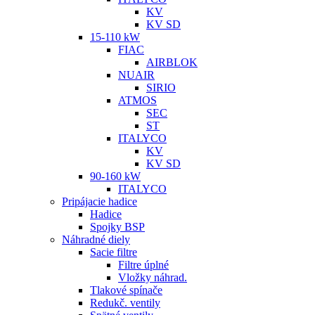
KV
KV SD
15-110 kW
FIAC
AIRBLOK
NUAIR
SIRIO
ATMOS
SEC
ST
ITALYCO
KV
KV SD
90-160 kW
ITALYCO
Pripájacie hadice
Hadice
Spojky BSP
Náhradné diely
Sacie filtre
Filtre úplné
Vložky náhrad.
Tlakové spínače
Redukč. ventily