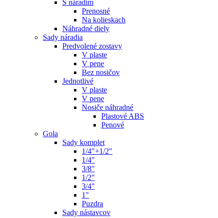
S náradím
Prenosné
Na kolieskach
Náhradné diely
Sady náradia
Predvolené zostavy
V plaste
V pene
Bez nosičov
Jednotlivé
V plaste
V pene
Nosiče náhradné
Plastové ABS
Penové
Gola
Sady komplet
1/4"+1/2"
1/4"
3/8"
1/2"
3/4"
1"
Puzdra
Sady nástavcov