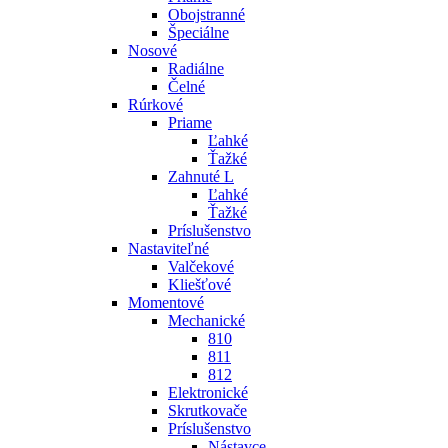
Obojstranné
Špeciálne
Nosové
Radiálne
Čelné
Rúrkové
Priame
Ľahké
Ťažké
Zahnuté L
Ľahké
Ťažké
Príslušenstvo
Nastaviteľné
Valčekové
Kliešťové
Momentové
Mechanické
810
811
812
Elektronické
Skrutkovače
Príslušenstvo
Nástavce