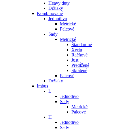
Heavy duty
Držiaky
Kombinované
Jednotlivo
Metrické
Palcové
Sady
Metrické
Štandardné
Xgrip
Račňové
Just
Predĺžené
Skrátené
Palcové
Držiaky
Imbus
L
Jednotlivo
Sady
Metrické
Palcové
H
Jednotlivo
Sady