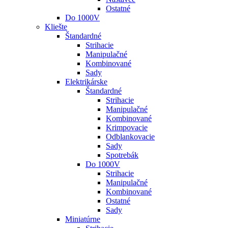
Ostatné
Do 1000V
Kliešte
Štandardné
Strihacie
Manipulačné
Kombinované
Sady
Elektrikárske
Štandardné
Strihacie
Manipulačné
Kombinované
Krimpovacie
Odblankovacie
Sady
Spotrebák
Do 1000V
Strihacie
Manipulačné
Kombinované
Ostatné
Sady
Miniatúrne