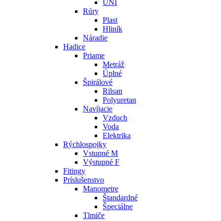
UNI
Rúry
Plast
Hliník
Náradie
Hadice
Priame
Metráž
Úplné
Špirálové
Rilsan
Polyuretan
Navíjacie
Vzduch
Voda
Elektrika
Rýchlospojky
Vstupné M
Výstupné F
Fitingy
Príslušenstvo
Manometre
Štandardné
Špeciálne
Tlmiče