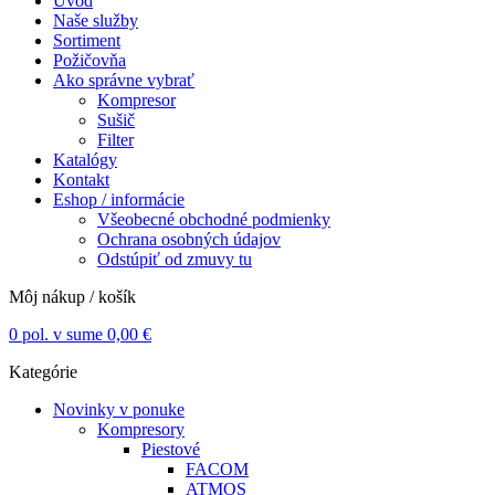
Úvod
Naše služby
Sortiment
Požičovňa
Ako správne vybrať
Kompresor
Sušič
Filter
Katalógy
Kontakt
Eshop / informácie
Všeobecné obchodné podmienky
Ochrana osobných údajov
Odstúpiť od zmuvy tu
Môj nákup / košík
0
pol. v sume
0,00
€
Kategórie
Novinky v ponuke
Kompresory
Piestové
FACOM
ATMOS