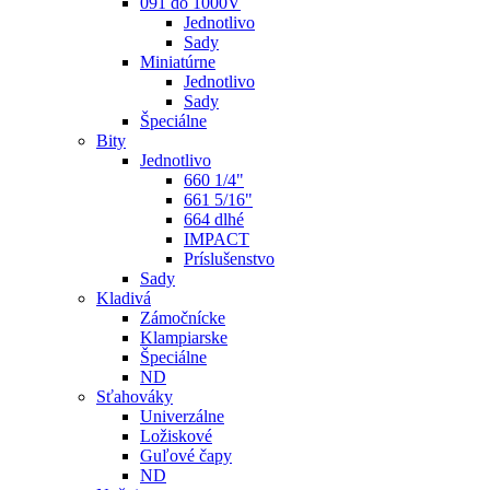
091 do 1000V
Jednotlivo
Sady
Miniatúrne
Jednotlivo
Sady
Špeciálne
Bity
Jednotlivo
660 1/4"
661 5/16"
664 dlhé
IMPACT
Príslušenstvo
Sady
Kladivá
Zámočnícke
Klampiarske
Špeciálne
ND
Sťahováky
Univerzálne
Ložiskové
Guľové čapy
ND