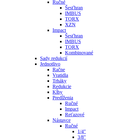
Ručné
Šesťhran
IMBUS
TORX
XZN
Impact
Šesťhran
IMBUS
TORX
Kombinované
Sady redukcií
Jednotlivo
Račne
Vratidla
Trháky
Redukcie
Kĺby
Predĺženia
Ručné
Impact
Reťazové
Nástavce
Ručné
1/4"
3/8"