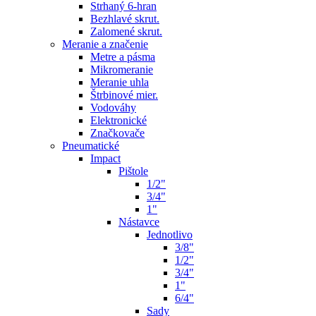
Strhaný 6-hran
Bezhlavé skrut.
Zalomené skrut.
Meranie a značenie
Metre a pásma
Mikromeranie
Meranie uhla
Štrbinové mier.
Vodováhy
Elektronické
Značkovače
Pneumatické
Impact
Pištole
1/2"
3/4"
1"
Nástavce
Jednotlivo
3/8"
1/2"
3/4"
1"
6/4"
Sady