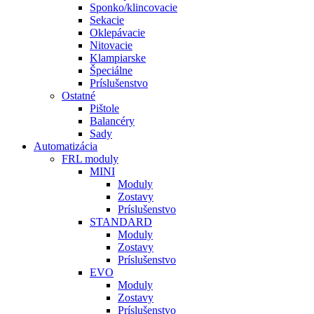
Sponko/klincovacie
Sekacie
Oklepávacie
Nitovacie
Klampiarske
Špeciálne
Príslušenstvo
Ostatné
Pištole
Balancéry
Sady
Automatizácia
FRL moduly
MINI
Moduly
Zostavy
Príslušenstvo
STANDARD
Moduly
Zostavy
Príslušenstvo
EVO
Moduly
Zostavy
Príslušenstvo