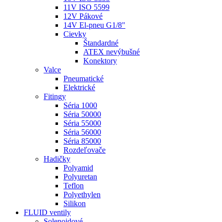
11V ISO 5599
12V Pákové
14V El-pneu G1/8"
Cievky
Štandardné
ATEX nevýbušné
Konektory
Valce
Pneumatické
Elektrické
Fitingy
Séria 1000
Séria 50000
Séria 55000
Séria 56000
Séria 85000
Rozdeľovače
Hadičky
Polyamid
Polyuretan
Teflon
Polyethylen
Silikon
FLUID ventily
Solenoidové