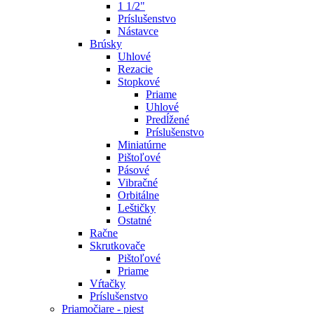
1 1/2"
Príslušenstvo
Nástavce
Brúsky
Uhlové
Rezacie
Stopkové
Priame
Uhlové
Predĺžené
Príslušenstvo
Miniatúrne
Pištoľové
Pásové
Vibračné
Orbitálne
Leštičky
Ostatné
Račne
Skrutkovače
Pištoľové
Priame
Vŕtačky
Príslušenstvo
Priamočiare - piest