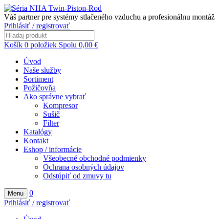
Váš partner pre systémy stlačeného vzduchu a profesionálnu montáž
Prihlásiť / registrovať
Košík
0
položiek
Spolu
0,00
€
Úvod
Naše služby
Sortiment
Požičovňa
Ako správne vybrať
Kompresor
Sušič
Filter
Katalógy
Kontakt
Eshop / informácie
Všeobecné obchodné podmienky
Ochrana osobných údajov
Odstúpiť od zmuvy tu
0
Menu
Prihlásiť / registrovať