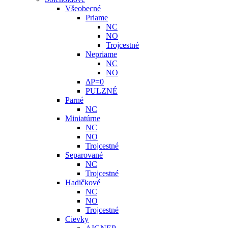
Všeobecné
Priame
NC
NO
Trojcestné
Nepriame
NC
NO
ΔP=0
PULZNÉ
Parné
NC
Miniatúrne
NC
NO
Trojcestné
Separované
NC
Trojcestné
Hadičkové
NC
NO
Trojcestné
Cievky