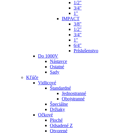
1/2"
3/4"
1"
IMPACT
3/8"
1/2"
3/4"
1"
6/4"
Príslušenstvo
Do 1000V
Nástavce
Ostatné
Sady
Kľúče
Vidlicové
Štandardné
Jednostranné
Obojstranné
Špeciálne
Držiaky
Očkové
Ploché
Odsadené Z
Otvorené