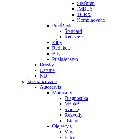
Šesťhran
IMBUS
TORX
Kombinované
Predĺženia
Štandard
Reťazové
Kĺby
Redukcie
Bity
Príslušenstvo
Brúsky
Ostatné
ND
Špecializované
Autoservis
Motorservis
Diagnostika
Montáž
Sviečky
Rozvody
Ostatné
Olejservis
Vane
Filtre