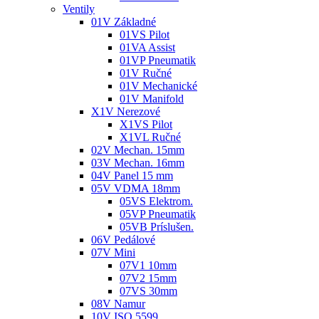
Ventily
01V Základné
01VS Pilot
01VA Assist
01VP Pneumatik
01V Ručné
01V Mechanické
01V Manifold
X1V Nerezové
X1VS Pilot
X1VL Ručné
02V Mechan. 15mm
03V Mechan. 16mm
04V Panel 15 mm
05V VDMA 18mm
05VS Elektrom.
05VP Pneumatik
05VB Príslušen.
06V Pedálové
07V Mini
07V1 10mm
07V2 15mm
07VS 30mm
08V Namur
10V ISO 5599