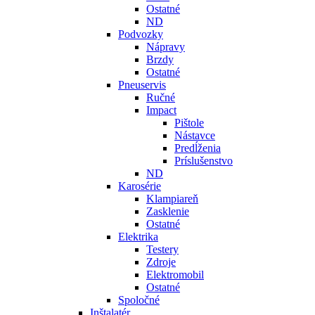
Ostatné
ND
Podvozky
Nápravy
Brzdy
Ostatné
Pneuservis
Ručné
Impact
Pištole
Nástavce
Predĺženia
Príslušenstvo
ND
Karosérie
Klampiareň
Zasklenie
Ostatné
Elektrika
Testery
Zdroje
Elektromobil
Ostatné
Spoločné
Inštalatér