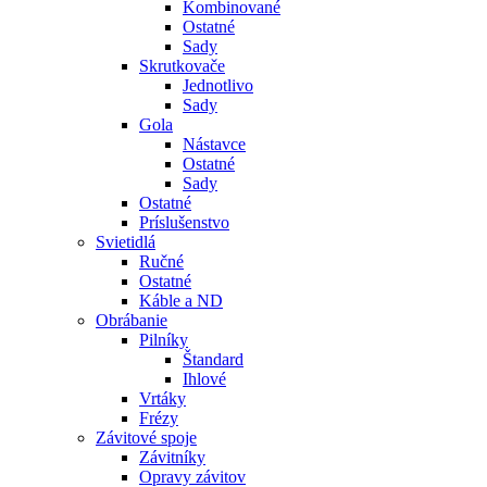
Kombinované
Ostatné
Sady
Skrutkovače
Jednotlivo
Sady
Gola
Nástavce
Ostatné
Sady
Ostatné
Príslušenstvo
Svietidlá
Ručné
Ostatné
Káble a ND
Obrábanie
Pilníky
Štandard
Ihlové
Vrtáky
Frézy
Závitové spoje
Závitníky
Opravy závitov