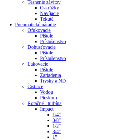
Tesnenie závitov
O-krúžky
Navíjacie
Tekuté
Pneumatické náradie
Ofukovacie
Pištole
Príslušenstvo
Dohusťovacie
Pištole
Príslušenstvo
Lakovacie
Pištole
Zariadenia
Trysky a ND
Čistiace
Vodou
Pieskom
Rotačné - turbína
Impact
1/4"
3/8"
1/2"
3/4"
1"