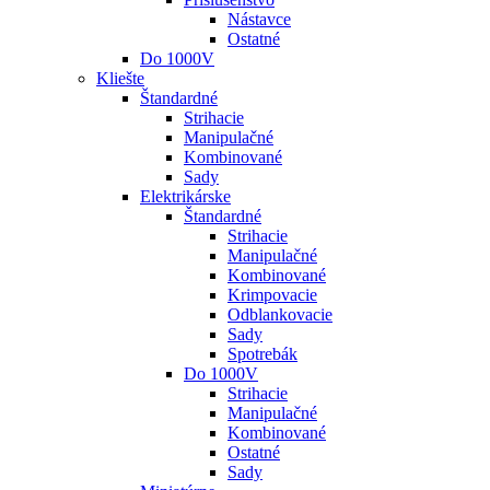
Nástavce
Ostatné
Do 1000V
Kliešte
Štandardné
Strihacie
Manipulačné
Kombinované
Sady
Elektrikárske
Štandardné
Strihacie
Manipulačné
Kombinované
Krimpovacie
Odblankovacie
Sady
Spotrebák
Do 1000V
Strihacie
Manipulačné
Kombinované
Ostatné
Sady