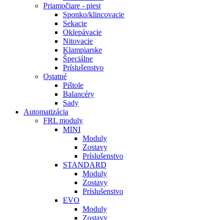
Priamočiare - piest
Sponko/klincovacie
Sekacie
Oklepávacie
Nitovacie
Klampiarske
Špeciálne
Príslušenstvo
Ostatné
Pištole
Balancéry
Sady
Automatizácia
FRL moduly
MINI
Moduly
Zostavy
Príslušenstvo
STANDARD
Moduly
Zostavy
Príslušenstvo
EVO
Moduly
Zostavy