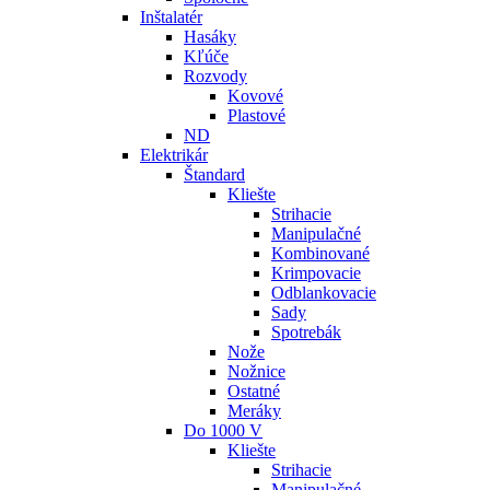
Inštalatér
Hasáky
Kľúče
Rozvody
Kovové
Plastové
ND
Elektrikár
Štandard
Kliešte
Strihacie
Manipulačné
Kombinované
Krimpovacie
Odblankovacie
Sady
Spotrebák
Nože
Nožnice
Ostatné
Meráky
Do 1000 V
Kliešte
Strihacie
Manipulačné