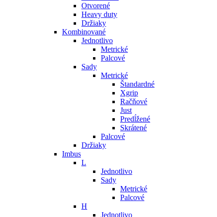
Otvorené
Heavy duty
Držiaky
Kombinované
Jednotlivo
Metrické
Palcové
Sady
Metrické
Štandardné
Xgrip
Račňové
Just
Predĺžené
Skrátené
Palcové
Držiaky
Imbus
L
Jednotlivo
Sady
Metrické
Palcové
H
Jednotlivo