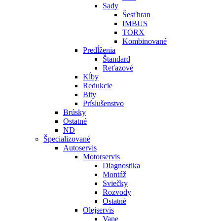
Sady
Šesťhran
IMBUS
TORX
Kombinované
Predĺženia
Štandard
Reťazové
Kĺby
Redukcie
Bity
Príslušenstvo
Brúsky
Ostatné
ND
Špecializované
Autoservis
Motorservis
Diagnostika
Montáž
Sviečky
Rozvody
Ostatné
Olejservis
Vane