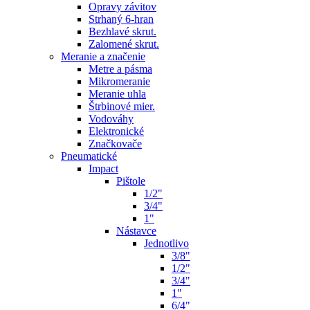
Opravy závitov
Strhaný 6-hran
Bezhlavé skrut.
Zalomené skrut.
Meranie a značenie
Metre a pásma
Mikromeranie
Meranie uhla
Štrbinové mier.
Vodováhy
Elektronické
Značkovače
Pneumatické
Impact
Pištole
1/2"
3/4"
1"
Nástavce
Jednotlivo
3/8"
1/2"
3/4"
1"
6/4"