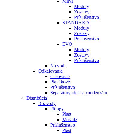
MINI
Moduly
Zostavy
Príslušenstvo
STANDARD
Moduly
Zostavy
Príslušenstvo
EVO
Moduly
Zostavy
Príslušenstvo
Na vodu
Odkalovanie
Časovacie
Plavákové
Príslušenstvo
Separátory oleja z kondenzátu
Distribúcia
Rozvody
Fitingy
Plast
Mosadz
Príslušenstvo
Plast