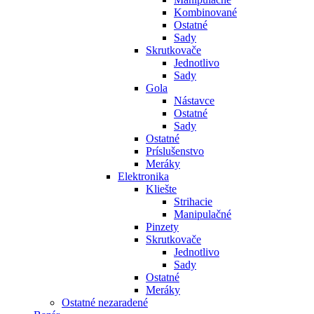
Kombinované
Ostatné
Sady
Skrutkovače
Jednotlivo
Sady
Gola
Nástavce
Ostatné
Sady
Ostatné
Príslušenstvo
Meráky
Elektronika
Kliešte
Strihacie
Manipulačné
Pinzety
Skrutkovače
Jednotlivo
Sady
Ostatné
Meráky
Ostatné nezaradené