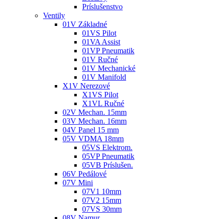
Príslušenstvo
Ventily
01V Základné
01VS Pilot
01VA Assist
01VP Pneumatik
01V Ručné
01V Mechanické
01V Manifold
X1V Nerezové
X1VS Pilot
X1VL Ručné
02V Mechan. 15mm
03V Mechan. 16mm
04V Panel 15 mm
05V VDMA 18mm
05VS Elektrom.
05VP Pneumatik
05VB Príslušen.
06V Pedálové
07V Mini
07V1 10mm
07V2 15mm
07VS 30mm
08V Namur