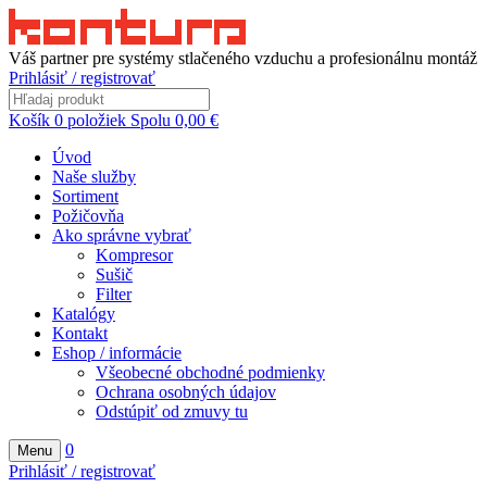
Váš partner pre systémy stlačeného vzduchu a profesionálnu montáž
Prihlásiť / registrovať
Košík
0
položiek
Spolu
0,00
€
Úvod
Naše služby
Sortiment
Požičovňa
Ako správne vybrať
Kompresor
Sušič
Filter
Katalógy
Kontakt
Eshop / informácie
Všeobecné obchodné podmienky
Ochrana osobných údajov
Odstúpiť od zmuvy tu
0
Menu
Prihlásiť / registrovať