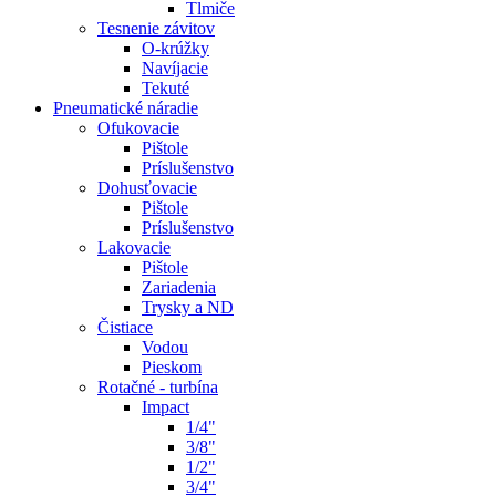
Tlmiče
Tesnenie závitov
O-krúžky
Navíjacie
Tekuté
Pneumatické náradie
Ofukovacie
Pištole
Príslušenstvo
Dohusťovacie
Pištole
Príslušenstvo
Lakovacie
Pištole
Zariadenia
Trysky a ND
Čistiace
Vodou
Pieskom
Rotačné - turbína
Impact
1/4"
3/8"
1/2"
3/4"