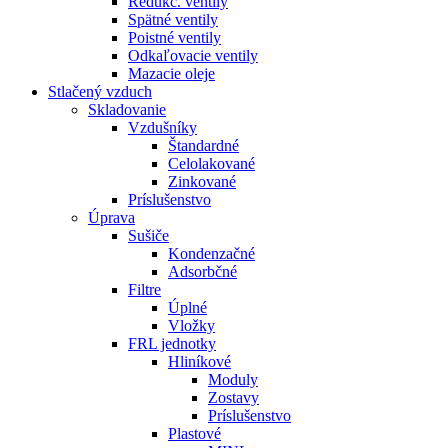
Redukč. ventily
Spätné ventily
Poistné ventily
Odkaľovacie ventily
Mazacie oleje
Stlačený vzduch
Skladovanie
Vzdušníky
Štandardné
Celolakované
Zinkované
Príslušenstvo
Úprava
Sušiče
Kondenzačné
Adsorbčné
Filtre
Úplné
Vložky
FRL jednotky
Hliníkové
Moduly
Zostavy
Príslušenstvo
Plastové