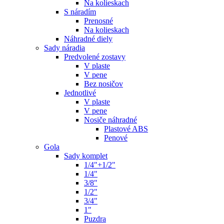
Na kolieskach
S náradím
Prenosné
Na kolieskach
Náhradné diely
Sady náradia
Predvolené zostavy
V plaste
V pene
Bez nosičov
Jednotlivé
V plaste
V pene
Nosiče náhradné
Plastové ABS
Penové
Gola
Sady komplet
1/4"+1/2"
1/4"
3/8"
1/2"
3/4"
1"
Puzdra