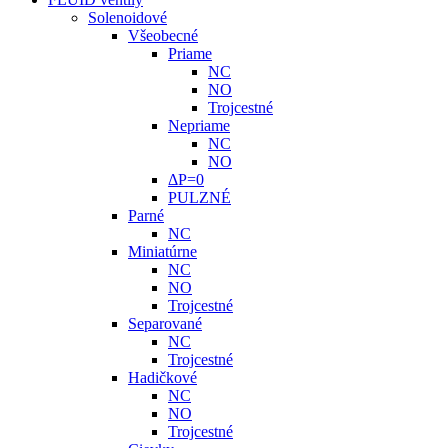
Solenoidové
Všeobecné
Priame
NC
NO
Trojcestné
Nepriame
NC
NO
ΔP=0
PULZNÉ
Parné
NC
Miniatúrne
NC
NO
Trojcestné
Separované
NC
Trojcestné
Hadičkové
NC
NO
Trojcestné