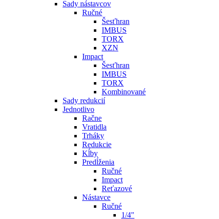
Sady nástavcov
Ručné
Šesťhran
IMBUS
TORX
XZN
Impact
Šesťhran
IMBUS
TORX
Kombinované
Sady redukcií
Jednotlivo
Račne
Vratidla
Trháky
Redukcie
Kĺby
Predĺženia
Ručné
Impact
Reťazové
Nástavce
Ručné
1/4"