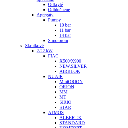
Odkryté
Odhlučnené
Agregáty
Pumpy
10 bar
11 bar
14 bar
S motorom
Skrutkové
2-22 kW
FIAC
X500/X900
NEW.SILVER
AIRBLOK
NUAIR
MiniORION
ORION
MM
MT
SIRIO
STAR
ATMOS
ALBERT.K
STANDARD
KOMFORT