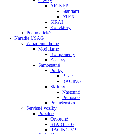
Cievky
AIGNEP
Štandard
ATEX
SIRAI
Konektory
Pneumatické
Náradie USAG
Zariadenie dielne
Modulárne
Komponenty
Zostavy
Samostatné
Ponky
Basic
RACING
Skrinky
Nástenné
Prenosné
Príslušenstvo
Servisné vozíky
Prázdne
Otvorené
START 516
RACING 519