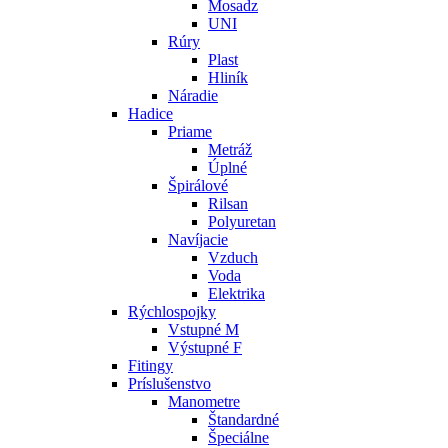
Mosadz
UNI
Rúry
Plast
Hliník
Náradie
Hadice
Priame
Metráž
Úplné
Špirálové
Rilsan
Polyuretan
Navíjacie
Vzduch
Voda
Elektrika
Rýchlospojky
Vstupné M
Výstupné F
Fitingy
Príslušenstvo
Manometre
Štandardné
Špeciálne