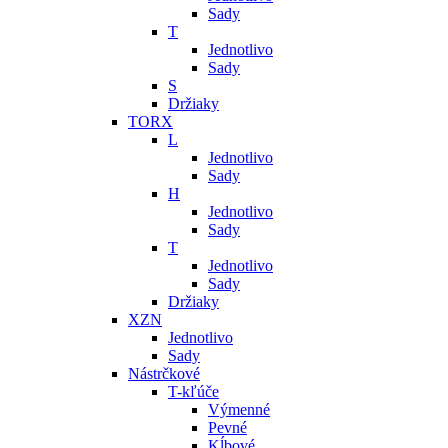
Sady
T
Jednotlivo
Sady
S
Držiaky
TORX
L
Jednotlivo
Sady
H
Jednotlivo
Sady
T
Jednotlivo
Sady
Držiaky
XZN
Jednotlivo
Sady
Nástrčkové
T-kľúče
Výmenné
Pevné
Kĺbové