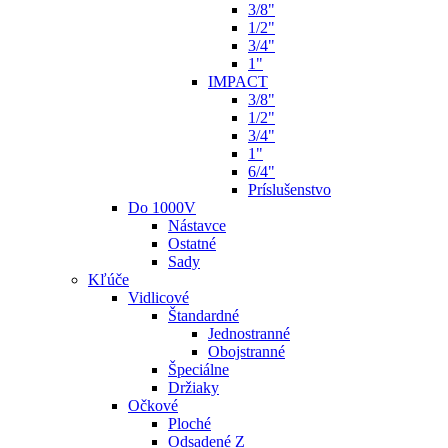
3/8"
1/2"
3/4"
1"
IMPACT
3/8"
1/2"
3/4"
1"
6/4"
Príslušenstvo
Do 1000V
Nástavce
Ostatné
Sady
Kľúče
Vidlicové
Štandardné
Jednostranné
Obojstranné
Špeciálne
Držiaky
Očkové
Ploché
Odsadené Z