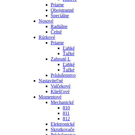
Priame
Obojstranné
Špeciálne
Nosové
Radiálne
Čelné
Rúrkové
Priame
Ľahké
Ťažké
Zahnuté L
Ľahké
Ťažké
Príslušenstvo
Nastaviteľné
Valčekové
Kliešťové
Momentové
Mechanické
810
811
812
Elektronické
Skrutkovače
Príslušenstvo