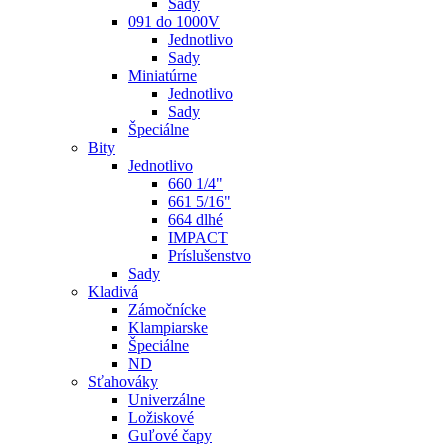
Sady
091 do 1000V
Jednotlivo
Sady
Miniatúrne
Jednotlivo
Sady
Špeciálne
Bity
Jednotlivo
660 1/4"
661 5/16"
664 dlhé
IMPACT
Príslušenstvo
Sady
Kladivá
Zámočnícke
Klampiarske
Špeciálne
ND
Sťahováky
Univerzálne
Ložiskové
Guľové čapy