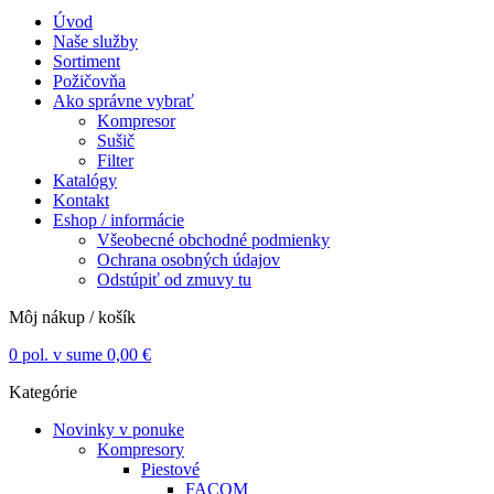
Úvod
Naše služby
Sortiment
Požičovňa
Ako správne vybrať
Kompresor
Sušič
Filter
Katalógy
Kontakt
Eshop / informácie
Všeobecné obchodné podmienky
Ochrana osobných údajov
Odstúpiť od zmuvy tu
Môj nákup / košík
0
pol. v sume
0,00
€
Kategórie
Novinky v ponuke
Kompresory
Piestové
FACOM