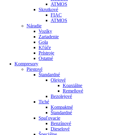
ATMOS
Skrutkové
FIAC
ATMOS
Náradie
Vozíky
Zariadenie
Gola
Kľúče
Prístroje
Ostatné
Kompresory
Piestové
Štandardné
Olejové
Koaxiálne
Remeňové
Bezolejové
Tiché
Kompaktné
Štandardné
Spaľovacie
Benzínové
Dieselové
Špeciálne