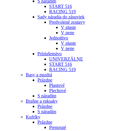
S náradím
START 516
RACING 519
Sady náradia do zásuviek
Predvolené zostavy
V plaste
V pene
Jednotlivo
V plaste
V pene
Príslušenstvo
UNIVERZÁLNE
START 516
RACING 519
Basy a puzdrá
Prázdne
Plastové
Plechové
S náradím
Brašne a ruksaky
Prázdne
S náradím
Kufríky
Prázdne
Prenosné