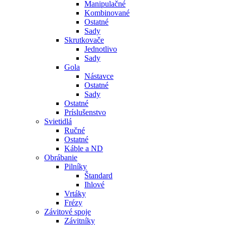
Manipulačné
Kombinované
Ostatné
Sady
Skrutkovače
Jednotlivo
Sady
Gola
Nástavce
Ostatné
Sady
Ostatné
Príslušenstvo
Svietidlá
Ručné
Ostatné
Káble a ND
Obrábanie
Pilníky
Štandard
Ihlové
Vrtáky
Frézy
Závitové spoje
Závitníky