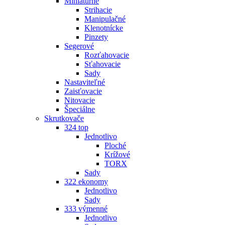
Miniatúrne
Strihacie
Manipulačné
Klenotnícke
Pinzety
Segerové
Rozťahovacie
Sťahovacie
Sady
Nastaviteľné
Zaisťovacie
Nitovacie
Špeciálne
Skrutkovače
324 top
Jednotlivo
Ploché
Krížové
TORX
Sady
322 ekonomy
Jednotlivo
Sady
333 výmenné
Jednotlivo