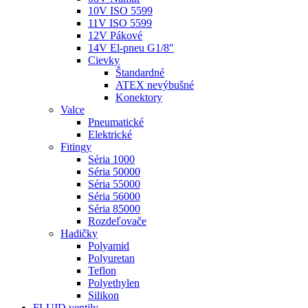
10V ISO 5599
11V ISO 5599
12V Pákové
14V El-pneu G1/8"
Cievky
Štandardné
ATEX nevýbušné
Konektory
Valce
Pneumatické
Elektrické
Fitingy
Séria 1000
Séria 50000
Séria 55000
Séria 56000
Séria 85000
Rozdeľovače
Hadičky
Polyamid
Polyuretan
Teflon
Polyethylen
Silikon
FLUID ventily