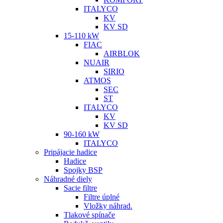
ITALYCO
KV
KV SD
15-110 kW
FIAC
AIRBLOK
NUAIR
SIRIO
ATMOS
SEC
ST
ITALYCO
KV
KV SD
90-160 kW
ITALYCO
Pripájacie hadice
Hadice
Spojky BSP
Náhradné diely
Sacie filtre
Filtre úplné
Vložky náhrad.
Tlakové spínače