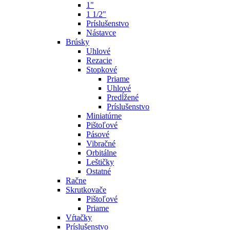
1"
1 1/2"
Príslušenstvo
Nástavce
Brúsky
Uhlové
Rezacie
Stopkové
Priame
Uhlové
Predĺžené
Príslušenstvo
Miniatúrne
Pištoľové
Pásové
Vibračné
Orbitálne
Leštičky
Ostatné
Račne
Skrutkovače
Pištoľové
Priame
Vŕtačky
Príslušenstvo