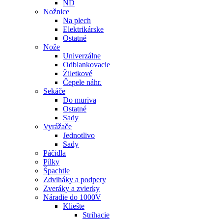
ND
Nožnice
Na plech
Elektrikárske
Ostatné
Nože
Univerzálne
Odblankovacie
Žiletkové
Čepele náhr.
Sekáče
Do muriva
Ostatné
Sady
Vyrážače
Jednotlivo
Sady
Páčidla
Pílky
Špachtle
Zdviháky a podpery
Zveráky a zvierky
Náradie do 1000V
Kliešte
Strihacie