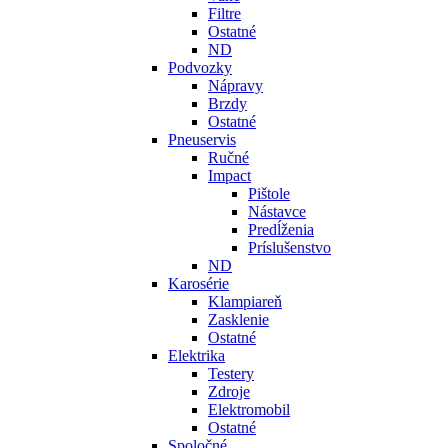
Filtre
Ostatné
ND
Podvozky
Nápravy
Brzdy
Ostatné
Pneuservis
Ručné
Impact
Pištole
Nástavce
Predĺženia
Príslušenstvo
ND
Karosérie
Klampiareň
Zasklenie
Ostatné
Elektrika
Testery
Zdroje
Elektromobil
Ostatné
Spoločné