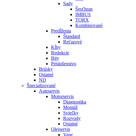
Sady
Šesťhran
IMBUS
TORX
Kombinované
Predĺženia
Štandard
Reťazové
Kĺby
Redukcie
Bity
Príslušenstvo
Brúsky
Ostatné
ND
Špecializované
Autoservis
Motorservis
Diagnostika
Montáž
Sviečky
Rozvody
Ostatné
Olejservis
Vane