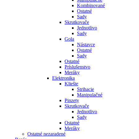
Kombinované
Ostatné
Sady
Skrutkovače
Jednotlivo
Sady
Gola
Nástavce
Ostatné
Sady
Ostatné
Príslušenstvo
Meráky
Elektronika
Kliešte
Strihacie
Manipulačné
Pinzety
Skrutkovače
Jednotlivo
Sady
Ostatné
Meráky
Ostatné nezaradené