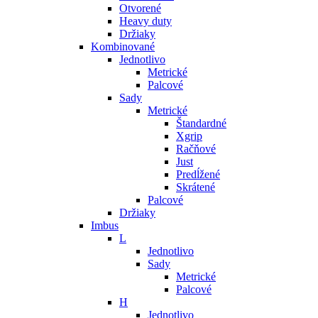
Otvorené
Heavy duty
Držiaky
Kombinované
Jednotlivo
Metrické
Palcové
Sady
Metrické
Štandardné
Xgrip
Račňové
Just
Predĺžené
Skrátené
Palcové
Držiaky
Imbus
L
Jednotlivo
Sady
Metrické
Palcové
H
Jednotlivo