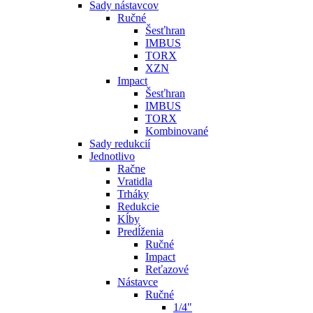
Sady nástavcov
Ručné
Šesťhran
IMBUS
TORX
XZN
Impact
Šesťhran
IMBUS
TORX
Kombinované
Sady redukcií
Jednotlivo
Račne
Vratidla
Trháky
Redukcie
Kĺby
Predĺženia
Ručné
Impact
Reťazové
Nástavce
Ručné
1/4"