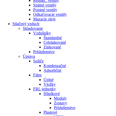
Redukč. ventily
Spätné ventily
Poistné ventily
Odkaľovacie ventily
Mazacie oleje
Stlačený vzduch
Skladovanie
Vzdušníky
Štandardné
Celolakované
Zinkované
Príslušenstvo
Úprava
Sušiče
Kondenzačné
Adsorbčné
Filtre
Úplné
Vložky
FRL jednotky
Hliníkové
Moduly
Zostavy
Príslušenstvo
Plastové