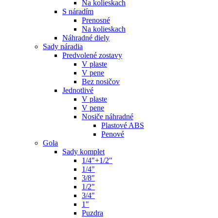
Na kolieskach
S náradím
Prenosné
Na kolieskach
Náhradné diely
Sady náradia
Predvolené zostavy
V plaste
V pene
Bez nosičov
Jednotlivé
V plaste
V pene
Nosiče náhradné
Plastové ABS
Penové
Gola
Sady komplet
1/4"+1/2"
1/4"
3/8"
1/2"
3/4"
1"
Puzdra