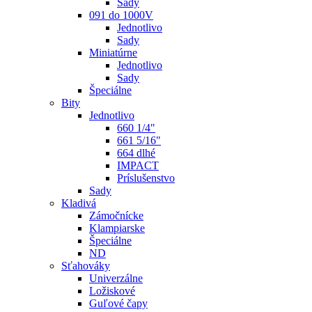
Sady
091 do 1000V
Jednotlivo
Sady
Miniatúrne
Jednotlivo
Sady
Špeciálne
Bity
Jednotlivo
660 1/4"
661 5/16"
664 dlhé
IMPACT
Príslušenstvo
Sady
Kladivá
Zámočnícke
Klampiarske
Špeciálne
ND
Sťahováky
Univerzálne
Ložiskové
Guľové čapy