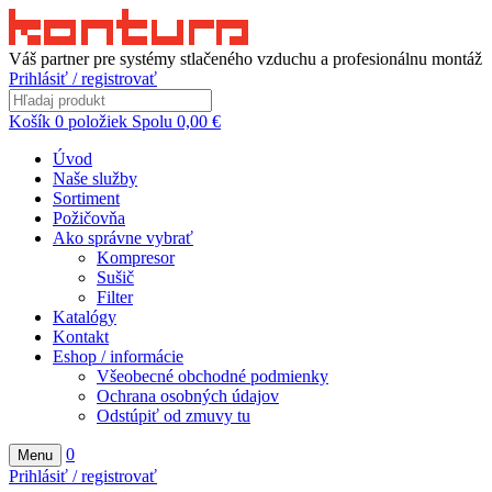
Váš partner pre systémy stlačeného vzduchu a profesionálnu montáž
Prihlásiť / registrovať
Košík
0
položiek
Spolu
0,00
€
Úvod
Naše služby
Sortiment
Požičovňa
Ako správne vybrať
Kompresor
Sušič
Filter
Katalógy
Kontakt
Eshop / informácie
Všeobecné obchodné podmienky
Ochrana osobných údajov
Odstúpiť od zmuvy tu
0
Menu
Prihlásiť / registrovať