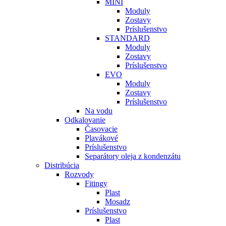
MINI
Moduly
Zostavy
Príslušenstvo
STANDARD
Moduly
Zostavy
Príslušenstvo
EVO
Moduly
Zostavy
Príslušenstvo
Na vodu
Odkalovanie
Časovacie
Plavákové
Príslušenstvo
Separátory oleja z kondenzátu
Distribúcia
Rozvody
Fitingy
Plast
Mosadz
Príslušenstvo
Plast