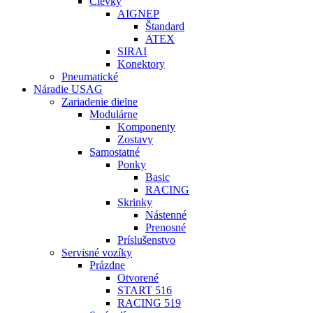
Cievky
AIGNEP
Štandard
ATEX
SIRAI
Konektory
Pneumatické
Náradie USAG
Zariadenie dielne
Modulárne
Komponenty
Zostavy
Samostatné
Ponky
Basic
RACING
Skrinky
Nástenné
Prenosné
Príslušenstvo
Servisné vozíky
Prázdne
Otvorené
START 516
RACING 519