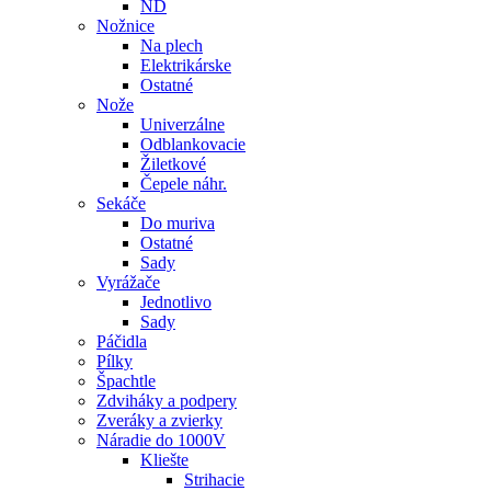
ND
Nožnice
Na plech
Elektrikárske
Ostatné
Nože
Univerzálne
Odblankovacie
Žiletkové
Čepele náhr.
Sekáče
Do muriva
Ostatné
Sady
Vyrážače
Jednotlivo
Sady
Páčidla
Pílky
Špachtle
Zdviháky a podpery
Zveráky a zvierky
Náradie do 1000V
Kliešte
Strihacie