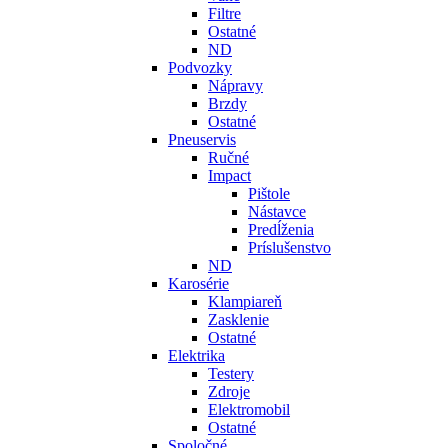
Filtre
Ostatné
ND
Podvozky
Nápravy
Brzdy
Ostatné
Pneuservis
Ručné
Impact
Pištole
Nástavce
Predĺženia
Príslušenstvo
ND
Karosérie
Klampiareň
Zasklenie
Ostatné
Elektrika
Testery
Zdroje
Elektromobil
Ostatné
Spoločné