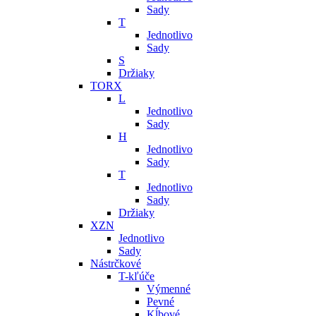
Sady
T
Jednotlivo
Sady
S
Držiaky
TORX
L
Jednotlivo
Sady
H
Jednotlivo
Sady
T
Jednotlivo
Sady
Držiaky
XZN
Jednotlivo
Sady
Nástrčkové
T-kľúče
Výmenné
Pevné
Kĺbové