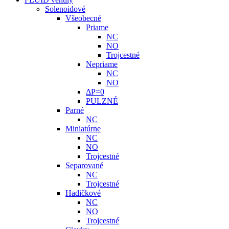
Solenoidové
Všeobecné
Priame
NC
NO
Trojcestné
Nepriame
NC
NO
ΔP=0
PULZNÉ
Parné
NC
Miniatúrne
NC
NO
Trojcestné
Separované
NC
Trojcestné
Hadičkové
NC
NO
Trojcestné