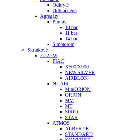
Odkryté
Odhlučnené
Agregáty
Pumpy
10 bar
11 bar
14 bar
S motorom
Skrutkové
2-22 kW
FIAC
X500/X900
NEW.SILVER
AIRBLOK
NUAIR
MiniORION
ORION
MM
MT
SIRIO
STAR
ATMOS
ALBERT.K
STANDARD
KOMFORT