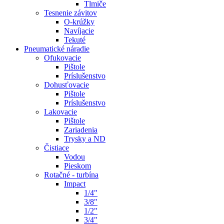
Tlmiče
Tesnenie závitov
O-krúžky
Navíjacie
Tekuté
Pneumatické náradie
Ofukovacie
Pištole
Príslušenstvo
Dohusťovacie
Pištole
Príslušenstvo
Lakovacie
Pištole
Zariadenia
Trysky a ND
Čistiace
Vodou
Pieskom
Rotačné - turbína
Impact
1/4"
3/8"
1/2"
3/4"