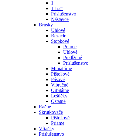
1"
1 1/2"
Príslušenstvo
Nástavce
Brúsky
Uhlové
Rezacie
Stopkové
Priame
Uhlové
Predĺžené
Príslušenstvo
Miniatúrne
Pištoľové
Pásové
Vibračné
Orbitálne
Leštičky
Ostatné
Račne
Skrutkovače
Pištoľové
Priame
Vŕtačky
Príslušenstvo