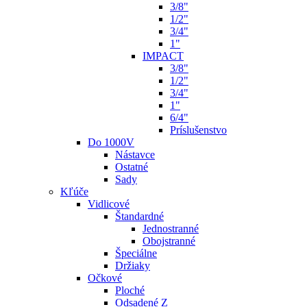
3/8"
1/2"
3/4"
1"
IMPACT
3/8"
1/2"
3/4"
1"
6/4"
Príslušenstvo
Do 1000V
Nástavce
Ostatné
Sady
Kľúče
Vidlicové
Štandardné
Jednostranné
Obojstranné
Špeciálne
Držiaky
Očkové
Ploché
Odsadené Z