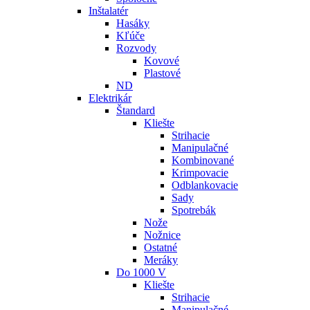
Inštalatér
Hasáky
Kľúče
Rozvody
Kovové
Plastové
ND
Elektrikár
Štandard
Kliešte
Strihacie
Manipulačné
Kombinované
Krimpovacie
Odblankovacie
Sady
Spotrebák
Nože
Nožnice
Ostatné
Meráky
Do 1000 V
Kliešte
Strihacie
Manipulačné