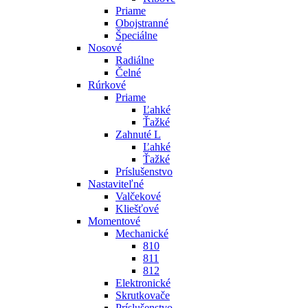
Priame
Obojstranné
Špeciálne
Nosové
Radiálne
Čelné
Rúrkové
Priame
Ľahké
Ťažké
Zahnuté L
Ľahké
Ťažké
Príslušenstvo
Nastaviteľné
Valčekové
Kliešťové
Momentové
Mechanické
810
811
812
Elektronické
Skrutkovače
Príslušenstvo