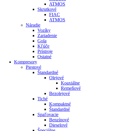
ATMOS
Skrutkové
FIAC
ATMOS
Náradie
Vozíky
Zariadenie
Gola
Kľúče
Prístroje
Ostatné
Kompresory
Piestové
Štandardné
Olejové
Koaxiálne
Remeňové
Bezolejové
Tiché
Kompaktné
Štandardné
Spaľovacie
Benzínové
Dieselové
Špeciálne