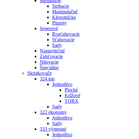
Miniatúrne
Strihacie
Manipulačné
Klenotnícke
Pinzety
Segerové
Rozťahovacie
Sťahovacie
Sady
Nastaviteľné
Zaisťovacie
Nitovacie
Špeciálne
Skrutkovače
324 top
Jednotlivo
Ploché
Krížové
TORX
Sady
322 ekonomy
Jednotlivo
Sady
333 výmenné
Jednotlivo