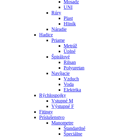
Mosadz
UNI
Rúry
Plast
Hliník
Náradie
Hadice
Priame
Metráž
Úplné
Špirálové
Rilsan
Polyuretan
Navíjacie
Vzduch
Voda
Elektrika
Rýchlospojky
Vstupné M
Výstupné F
Fitingy
Príslušenstvo
Manometre
Štandardné
Špeciálne