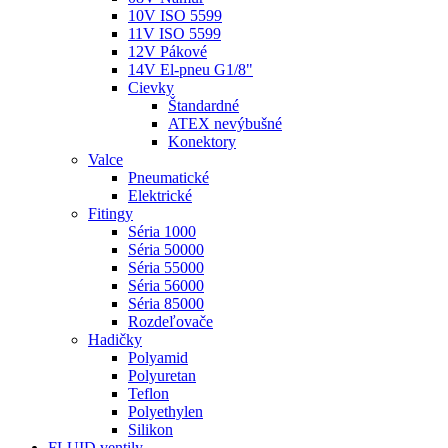
10V ISO 5599
11V ISO 5599
12V Pákové
14V El-pneu G1/8"
Cievky
Štandardné
ATEX nevýbušné
Konektory
Valce
Pneumatické
Elektrické
Fitingy
Séria 1000
Séria 50000
Séria 55000
Séria 56000
Séria 85000
Rozdeľovače
Hadičky
Polyamid
Polyuretan
Teflon
Polyethylen
Silikon
FLUID ventily