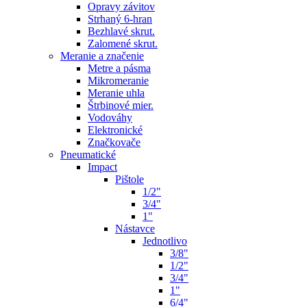
Opravy závitov
Strhaný 6-hran
Bezhlavé skrut.
Zalomené skrut.
Meranie a značenie
Metre a pásma
Mikromeranie
Meranie uhla
Štrbinové mier.
Vodováhy
Elektronické
Značkovače
Pneumatické
Impact
Pištole
1/2"
3/4"
1"
Nástavce
Jednotlivo
3/8"
1/2"
3/4"
1"
6/4"