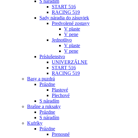
S náradím
START 516
RACING 519
Sady náradia do zásuviek
Predvolené zostavy
V plaste
V pene
Jednotlivo
V plaste
V pene
Príslušenstvo
UNIVERZÁLNE
START 516
RACING 519
Basy a puzdrá
Prázdne
Plastové
Plechové
S náradím
Brašne a ruksaky
Prázdne
S náradím
Kufríky
Prázdne
Prenosné