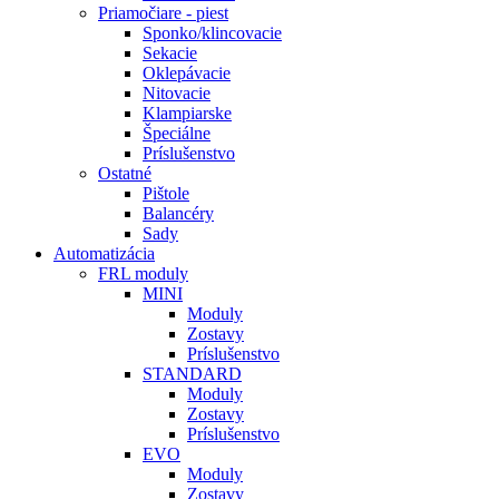
Priamočiare - piest
Sponko/klincovacie
Sekacie
Oklepávacie
Nitovacie
Klampiarske
Špeciálne
Príslušenstvo
Ostatné
Pištole
Balancéry
Sady
Automatizácia
FRL moduly
MINI
Moduly
Zostavy
Príslušenstvo
STANDARD
Moduly
Zostavy
Príslušenstvo
EVO
Moduly
Zostavy