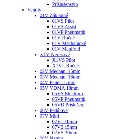
Príslušenstvo
Ventily
01V Základné
01VS Pilot
01VA Assist
01VP Pneumatik
01V Ručné
01V Mechanické
01V Manifold
X1V Nerezové
X1VS Pilot
X1VL Ručné
02V Mechan. 15mm
03V Mechan. 16mm
04V Panel 15 mm
05V VDMA 18mm
05VS Elektrom.
05VP Pneumatik
05VB Príslušen.
06V Pedálové
07V Mini
07V1 10mm
07V2 15mm
07VS 30mm
08V Namur