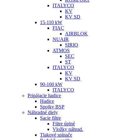
ITALYCO
KV
KV SD
15-110 kW
FIAC
AIRBLOK
NUAIR
SIRIO
ATMOS
SEC
ST
ITALYCO
KV
KV SD
90-160 kW
ITALYCO
Pripájacie hadice
Hadice
Spojky BSP
Náhradné diely
Sacie filtre
Filtre úplné
Vložky náhrad.
Tlakové spínače