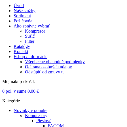
Úvod
Naše služby
Sortiment
Požičovňa
Ako správne vybrať
Kompresor
Sušič
Filter
Katalógy
Kontakt
Eshop / informácie
Všeobecné obchodné podmienky
Ochrana osobných údajov
Odstúpiť od zmuvy tu
Môj nákup / košík
0
pol. v sume
0,00
€
Kategórie
Novinky v ponuke
Kompresory
Piestové
FACOM