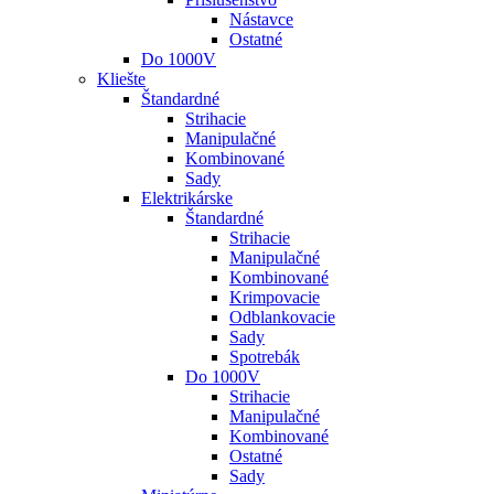
Nástavce
Ostatné
Do 1000V
Kliešte
Štandardné
Strihacie
Manipulačné
Kombinované
Sady
Elektrikárske
Štandardné
Strihacie
Manipulačné
Kombinované
Krimpovacie
Odblankovacie
Sady
Spotrebák
Do 1000V
Strihacie
Manipulačné
Kombinované
Ostatné
Sady