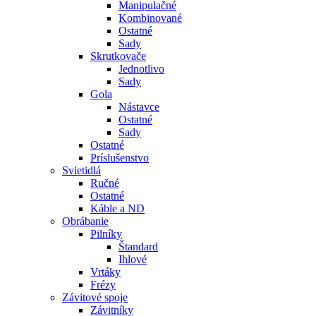
Manipulačné
Kombinované
Ostatné
Sady
Skrutkovače
Jednotlivo
Sady
Gola
Nástavce
Ostatné
Sady
Ostatné
Príslušenstvo
Svietidlá
Ručné
Ostatné
Káble a ND
Obrábanie
Pilníky
Štandard
Ihlové
Vrtáky
Frézy
Závitové spoje
Závitníky